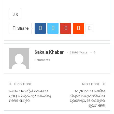
0
Share
Sakala Khabar
32668 Posts
0
Comments
PREV POST
NEXT POST
ଦେଶର ପରବର୍ତ୍ତୀ ସ୍ଥଳସେନା
କନ୍ଧମାଳ ରେ ଖୋଲିଲା
ମୁଖ୍ୟ ଲେପ୍ଟନାଣ୍ଟ ଜେନେରାଲ୍
ଜିଲ୍ଲାପାଳଙ୍କ ଅଭିଯୋଗ
ମନୋଜ ପାଣ୍ଡେ
ପ୍ରକୋଷ୍ଠ, ୨୭ ଜଣଙ୍କର
ଶୁଣାଣି ହେଲା