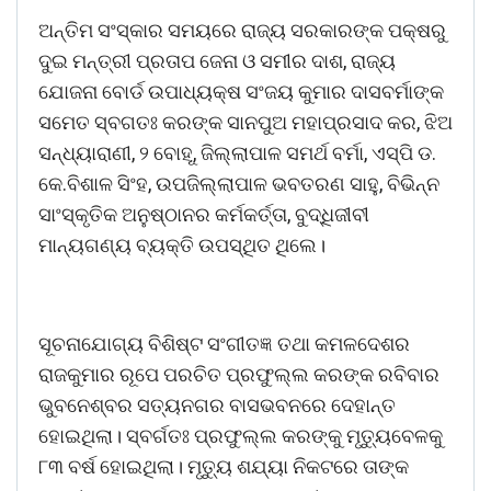
ଅନ୍ତିମ ସଂସ୍କାର ସମୟରେ ରାଜ୍ୟ ସରକାରଙ୍କ ପକ୍ଷରୁ
ଦୁଇ ମନ୍ତ୍ରୀ ପ୍ରତାପ ଜେନା ଓ ସମୀର ଦାଶ, ରାଜ୍ୟ
ଯୋଜନା ବୋର୍ଡ ଉପାଧ୍ୟକ୍ଷ ସଂଜୟ କୁମାର ଦାସବର୍ମାଙ୍କ
ସମେତ ସ୍ବଗତଃ କରଙ୍କ ସାନପୁଅ ମହାପ୍ରସାଦ କର, ଝିଅ
ସନ୍ଧ୍ୟାରାଣୀ, ୨ ବୋହୂ, ଜିଲ୍ଲାପାଳ ସମର୍ଥ ବର୍ମା, ଏସ୍‌ପି ଡ.
କେ.ବିଶାଳ ସିଂହ, ଉପଜିଲ୍ଲାପାଳ ଭବତରଣ ସାହୁ, ବିଭିନ୍ନ
ସାଂସ୍କୃତିକ ଅନୁଷ୍ଠାନର କର୍ମକର୍ତ୍ତା, ବୁଦ୍ଧିଜୀବୀ
ମାନ୍ୟଗଣ୍ୟ ବ୍ୟକ୍ତି ଉପସ୍ଥିତ ଥିଲେ।
ସୂଚନାଯୋଗ୍ୟ ବିଶିଷ୍ଟ ସଂଗୀତଜ୍ଞ ତଥା କମଳଦେଶର
ରାଜକୁମାର ରୂପେ ପରଚିତ ପ୍ରଫୁଲ୍ଲ କରଙ୍କ ରବିବାର
ଭୁବନେଶ୍ବର ସତ୍ୟନଗର ବାସଭବନରେ ଦେହାନ୍ତ
ହୋଇଥିଲା। ସ୍ବର୍ଗତଃ ପ୍ରଫୁଲ୍ଲ କରଙ୍କୁ ମୃତ୍ୟୁବେଳକୁ
୮୩ ବର୍ଷ ହୋଇଥିଲା। ମୃତ୍ୟୁ ଶଯ୍ୟା ନିକଟରେ ତାଙ୍କ