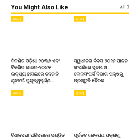
You Might Also Like
All
ରାଜ୍ୟ
ରାଜ୍ୟ
ବିକଶିତ ଓଡ଼ିଶା-୨୦୩୬ ଏବଂ
ସ୍ୱାଧୀନତା ଦିବସ-୨୦୨୬ ପାଳନ
ବିକଶିତ ଭାରତ-୨୦୪୭
ସଂପର୍କରେ ସୂଚନା ଓ
ଲକ୍ଷ୍ୟ ହାସଲରେ ଜନଜାତି
ଲୋକସଂପର୍କ ବିଭାଗ ପକ୍ଷରୁ
ଯୁବବର୍ଗ ଗୁରୁତ୍ୱପୂର୍ଣ୍ଣ…
ପ୍ରସ୍ତୁତି ବୈଠକ
ରାଜ୍ୟ
ରାଜ୍ୟ
ବିଧାନସଭା ପରିସରରେ ପଣ୍ଡିତ
ପୂର୍ବତଟ ରେଳପଥ ପକ୍ଷରୁ