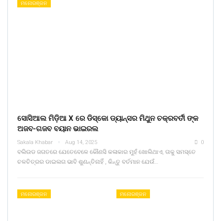
ମନୋରଞ୍ଜନ
ସୋସିଆଲ ମିଡ଼ିଆ X ରେ ଡିସ୍କୋ ଡ୍ୟାନ୍ସର ମିଥୁନ ଚକ୍ରବର୍ତୀ ଙ୍କ
ଅଜବ-ଗଜବ ବୟାନ ଭାଇରଲ
Sakala Khabar
Aug 14, 2025
0
ବଲିଉଡ ଜଗତରେ ଯେତେବେଳେ କୌଣସି କଳାକାର ମୁହଁ ଖୋଲିଥାଏ, ତାକୁ ସମସ୍ତେ
ଚଳଚିତ୍ରର ଡାଇଲଗ ଭାବି ଶୁଣନ୍ତିନାହିଁ , କିନ୍ତୁ ବର୍ତମାନ ଯେଉଁ…
ମନୋରଞ୍ଜନ
ମନୋରଞ୍ଜନ