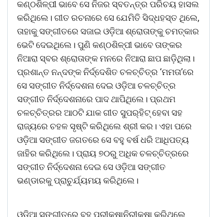
କଣ୍ଠଶିଳ୍ପୀ ଭାବେ ସେ ନିଜର ସ୍ବତନ୍ତ୍ର ପରିଚୟ ହାସଲ
କରିଥିଲେ। ଗୀତ ରଚନାରେ ସେ ଯେମିତି ସିଦ୍ଧହସ୍ତ ଥିଲେ,
ତାହାକୁ ସଙ୍ଗୀତରେ ସଜାଇ ଓଡ଼ିଆ ଶ୍ରୋତାଙ୍କୁ ଚମତ୍କାର
ଭେଟି ଦେଇଥିଲେ। ପୁଣି କଣ୍ଠଶିଳ୍ପୀ ଭାବେ ତାଙ୍କର
ନିଆରା ସ୍ବର ଶ୍ରୋତାଙ୍କ ମନରେ ନିଆରା ଛାପ ଛାଡ଼ିଥିଲା।
ପ୍ରଶାନ୍ତ ନନ୍ଦଙ୍କ ନିର୍ଦ୍ଦେଶିତ ଚଳଚ୍ଚିତ୍ର ‘ମମତା’ରେ
ସେ ସଙ୍ଗୀତ ନିର୍ଦ୍ଦେଶନା ଦେଇ ଓଡ଼ିଆ ଚଳଚ୍ଚିତ୍ର
ସଙ୍ଗୀତ ନିର୍ଦ୍ଦେଶନାରେ ପାଦ ଥାପିଥିଲେ। ପ୍ରଥମ
ଚଳଚ୍ଚିତ୍ରର ଆଠଟି ଯାକ ଗୀତ ସୁପର୍‌ହିଟ୍‌ ‌ହେବା ସହ
ରାଜ୍ୟରେ ଚହଳ ସୃଷ୍ଟି କରିଥିଲେ ଶ୍ରୀ କର। ଏହା ପରେ
ଓଡ଼ିଆ ସଙ୍ଗୀତ ଜଗତରେ ସେ ବହୁ ବର୍ଷ ଧରି ଆଧିପତ୍ୟ
ଜାହିର କରିଥିଲେ। ପ୍ରାୟ ୭୦ରୁ ଅଧିକ ଚଳଚ୍ଚିତ୍ରରେ
ସଙ୍ଗୀତ ନିର୍ଦ୍ଦେଶନା ଦେଇ ସେ ଓଡ଼ିଆ ସଙ୍ଗୀତ
ଭଣ୍ଡାରକୁ ପ୍ରାଚୁର୍ଯ୍ୟମୟ କରିଥିଲେ।
ଓଡ଼ିଆ ସଙ୍ଗୀତରେ ବହୁ ପରୀକ୍ଷାନିରୀକ୍ଷା କରିଥିଲେ