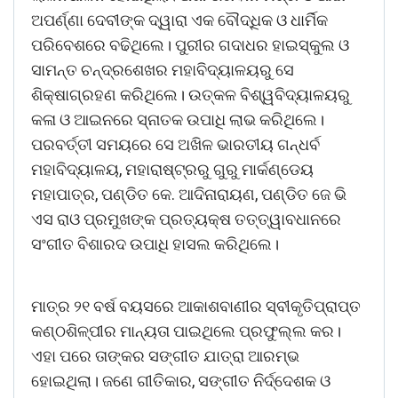
ଅପର୍ଣ୍ଣା ଦେବୀଙ୍କ ଦ୍ୱାରା ଏକ ବୌଦ୍ଧିକ ଓ ଧାର୍ମିକ
ପରିବେଶରେ ବଢିଥିଲେ। ପୁରୀର ଗଦାଧର ହାଇସ୍କୁଲ ଓ
ସାମନ୍ତ ଚନ୍ଦ୍ରଶେଖର ମହାବିଦ୍ୟାଳୟରୁ ସେ
ଶିକ୍ଷାଗ୍ରହଣ କରିଥିଲେ। ଉତ୍କଳ ବିଶ୍ୱବିଦ୍ୟାଳୟରୁ
କଳା ଓ ଆଇନରେ ସ୍ନାତକ ଉପାଧି ଲାଭ କରିଥିଲେ।
ପରବର୍ତ୍ତୀ ସମୟରେ ସେ ଅଖିଳ ଭାରତୀୟ ଗନ୍ଧର୍ବ
ମହାବିଦ୍ୟାଳୟ, ମହାରାଷ୍ଟ୍ରରୁ ଗୁରୁ ମାର୍କଣ୍ଡେୟ
ମହାପାତ୍ର, ପଣ୍ଡିତ କେ. ଆଦିନାରାୟଣ, ପଣ୍ଡିତ ଜେ ଭି
ଏସ ରାଓ ପ୍ରମୁଖଙ୍କ ପ୍ରତ୍ୟକ୍ଷ ତତ୍ତ୍ୱାବଧାନରେ
ସଂଗୀତ ବିଶାରଦ ଉପାଧି ହାସଲ କରିଥିଲେ।
ମାତ୍ର ୨୧ ବର୍ଷ ବୟସରେ ଆକାଶବାଣୀର ସ୍ବୀକୃତିପ୍ରାପ୍ତ
କଣ୍ଠଶିଳ୍ପୀର ମାନ୍ୟତା ପାଇଥିଲେ ପ୍ରଫୁଲ୍ଲ କର।
ଏହା ପରେ ତାଙ୍କର ସଙ୍ଗୀତ ଯାତ୍ରା ଆରମ୍ଭ
ହୋଇଥିଲା। ଜଣେ ଗୀତିକାର, ସଙ୍ଗୀତ ନିର୍ଦ୍ଦେଶକ ଓ