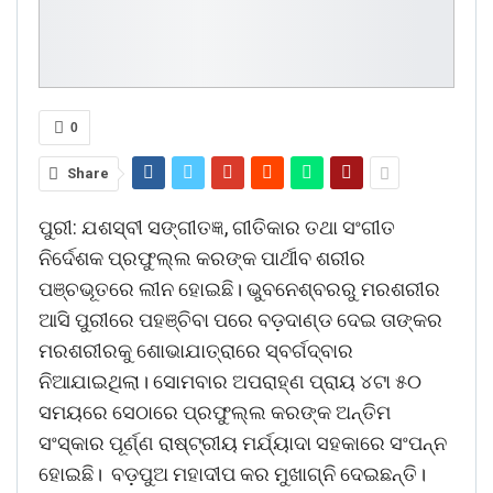
0
Share
ପୁରୀ: ଯଶସ୍ବୀ ସଙ୍ଗୀତଜ୍ଞ, ଗୀତିକାର ତଥା ସଂଗୀତ
ନିର୍ଦେଶକ ପ୍ରଫୁଲ୍ଲ କରଙ୍କ ପାର୍ଥୀବ ଶରୀର
ପଞ୍ଚଭୂତରେ ଲୀନ ହୋଇଛି। ଭୁବନେଶ୍ବରରୁ ମରଶରୀର
ଆସି ପୁର‌ୀରେ ପହଞ୍ଚିବା ପରେ ବଡ଼ଦାଣ୍ଡ ଦେଇ ତାଙ୍କର
ମରଶରୀରକୁ ଶୋଭାଯାତ୍ରାରେ ସ୍ବର୍ଗଦ୍ବାର
ନିଆଯାଇଥିଲା। ସୋମବାର ଅପରାହ୍‌ଣ ପ୍ରାୟ ୪ଟା ୫୦
ସମୟରେ ସେଠାରେ ପ୍ରଫୁଲ୍ଲ କରଙ୍କ ଅନ୍ତିମ
ସଂସ୍କାର ପୂର୍ଣ୍ଣ ରାଷ୍ଟ୍ରୀୟ ମର୍ଯ୍ୟାଦା ସହକାରେ ସଂପନ୍ନ
ହୋଇଛି। ବଡ଼ପୁଅ ମହାଦୀପ କର ମୁଖାଗ୍ନି ଦେଇଛନ୍ତି।