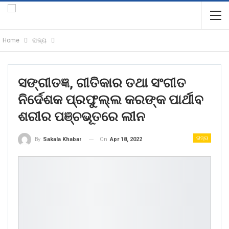
Home
ରାଜ୍ୟ
ସଙ୍ଗୀତଜ୍ଞ, ଗୀତିକାର ତଥା ସଂଗୀତ
ନିର୍ଦେଶକ ପ୍ରଫୁଲ୍ଲ କରଙ୍କ ପାର୍ଥୀବ
ଶରୀର ପଞ୍ଚଭୂତରେ ଲୀନ
ରାଜ୍ୟ
On
Apr 18, 2022
By
Sakala Khabar