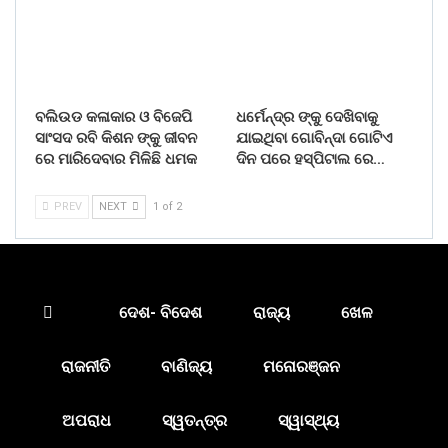
ବଲିଉଡ କଳାକାର ଓ ବିଜେପି
ଧର୍ମେନ୍ଦ୍ର ଙ୍କୁ ଦେଖିବାକୁ
ସାଂସଦ ରବି କିଶନ ଙ୍କୁ ଜୀବନ
ଯାଇଥିବା ଗୋବିନ୍ଦା ଗୋଟିଏ
ରେ ମାରିଦେବାର ମିଳିଛି ଧମକ
ଦିନ ପରେ ହସ୍ପିଟାଲ ରେ…
PREV
NEXT
1 of 2
ଦେଶ- ବିଦେଶ
ରାଜ୍ୟ
ଖେଳ
ରାଜନୀତି
ବାଣିଜ୍ୟ
ମନୋରଞ୍ଜନ
ଅପରାଧ
ସ୍ୱତନ୍ତ୍ର
ସ୍ୱାସ୍ଥ୍ୟ