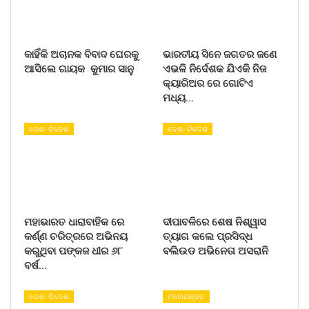
କାହିଁକି ଅଚାନକ ବିବାଦ ଘେରକୁ
ଭାରତୀୟ ସିନେ ଜଗତର ଜଣେ
ଆସିଲେ ଗାୟକ କୁମାର ସାନୁ
ଏଭଳି ନିର୍ଦେଶକ ଯିଏକି ନିଜ
କ୍ୟାରିଅର ରେ ଗୋଟିଏ
ମଧ୍ୟ…
ଦେଶ- ବିଦେଶ
ଦେଶ- ବିଦେଶ
ମହାଭାରତ ଧାରାବାହିକ ରେ
ଦୀପାବଳିରେ ଶେଷ ନିଶ୍ୱାସ
କର୍ଣ୍ଣ ଚରିତ୍ରରେ ଅଭିନୟ
ତ୍ୟାଗ କଲେ ପ୍ରସିଦ୍ଧ
କରୁଥିବା ପଙ୍କଜ ଧୀର ୬୮
ବଲିଉଡ ଅଭିନେତା ଅସରାନି
ବର୍ଷ…
ଦେଶ- ବିଦେଶ
ମନୋରଞ୍ଜନ