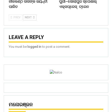
ନୀଳକଣ୍ଠ ଦାସଙ୍କ ଜୟନ୍ତୀ
ପୁରୀ–ସୋଲାପୁର ସ୍ପେଶାଲ୍
ପାଳିତ
ଏକ୍ସପ୍ରେସ୍ ଟ୍ରେନ
PREV
NEXT
LEAVE A REPLY
You must be
logged in
to post a comment.
ମନୋରଞ୍ଜନ