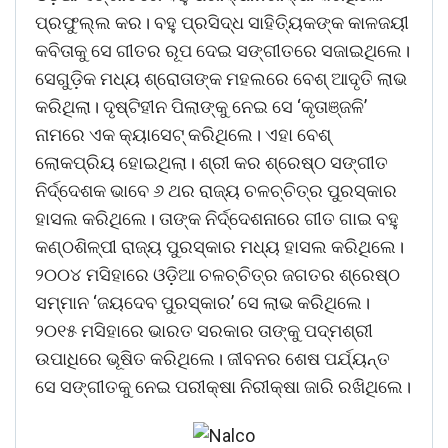
ପ୍ରଫୁଲ୍ଲ କର। ବହୁ ପ୍ରସିଦ୍ଧ ସାହିତ୍ୟିକଙ୍କ କାଳଜୟୀ
କବିତାକୁ ସେ ଗୀତର ରୂପ ଦେଇ ସଙ୍ଗୀତରେ ସଜାଇଥିଲେ।
ସେଗୁଡ଼ିକ ମଧ୍ୟ ଶ୍ରୋତାଙ୍କ ମହଲରେ ବେଶ୍‌ ଆଦୃତି ଲାଭ
କରିଥିଲା। ‌ଦୃଷ୍ଟିହୀନ ପିଲାଙ୍କୁ ନେଇ ସେ ‘କୃତାଞ୍ଜଳି’
ନାମରେ ଏକ କ୍ୟାସେଟ୍‌ କରିଥିଲେ। ଏହା ବେଶ୍‌
ଲୋକପ୍ରିୟ ହୋଇଥିଲା। ଶ୍ରୀ କର ଶ୍ରେଷ୍ଠ ସଙ୍ଗୀତ
ନିର୍ଦ୍ଦେଶକ ଭାବେ ୬ ଥର ରାଜ୍ୟ ଚଳଚ୍ଚିତ୍ର ପୁରସ୍କାର
ହାସଲ କରିଥିଲେ। ତାଙ୍କ ନିର୍ଦ୍ଦେଶନାରେ ଗୀତ ଗାଇ ବହୁ
କଣ୍ଠଶିଳ୍ପୀ ରାଜ୍ୟ ପୁରସ୍କାର ମଧ୍ୟ ହାସଲ କରିଥିଲେ।
୨୦୦୪ ମସିହାରେ ଓଡ଼ିଆ ଚଳଚ୍ଚିତ୍ର ଜଗତର ଶ୍ରେଷ୍ଠ
ସମ୍ମାନ ‘ଜୟ‌ଦେବ ପୁରସ୍କାର’ ସେ ଲାଭ କରିଥିଲେ।
୨୦୧୫ ମସିହାରେ ଭାରତ ସରକାର ତାଙ୍କୁ ପଦ୍ମଶ୍ରୀ
ଉପାଧିରେ ଭୂଷିତ କରିଥିଲେ। ଜୀବନର ଶେଷ ପର୍ଯ୍ୟନ୍ତ
ସେ ସଙ୍ଗୀତକୁ ନେଇ ପରୀକ୍ଷା ନିରୀକ୍ଷା ଜାରି ରଖିଥିଲେ।