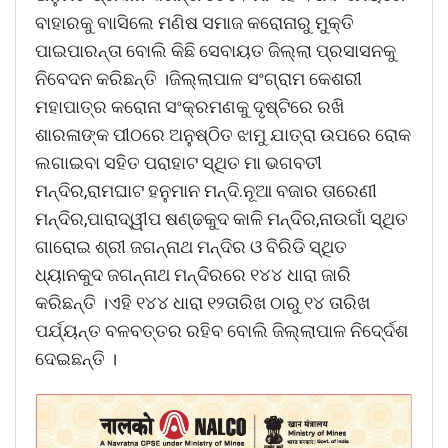
ବାହାରକୁ ବାାସିଲେ ମଣିଷ ସମାଜ କରୋନାରୁ ମୁକ୍ତି
ପାଇପାରନ୍ତା ବୋଲି କିଛି ସେବାୟତ ଜିଲ୍ଲା ପ୍ରସାସନକୁ
ନିବେଦନ କରିଛନ୍ତି ।ଜିଲ୍ଲାପାଳ ସଂଗ୍ରାମ କେଶରୀ
ମହାପାତ୍ର କରୋନା ସଂକ୍ରମଣକୁ ଦୃଷ୍ଟିରେ ରଖି
ଶାରଳାଙ୍କ ପୀଠରେ ଅନୁଷ୍ଠିତ ଝାମୁ ଯାତ୍ରା ଉପରେ ରୋକ
ଲଗାଇବା ସହିତ ପରାହାଟ ସ୍ଥିତ ମା ଭଗବତୀ
ମନ୍ଦିର,ରାମଘାଟ ହନୁମାନ ମନ୍ଦି.ନୂଆ ବଜାର ତାରେଣୀ
ମନ୍ଦିର,ପାରାଦ୍ୱୀପ ଷଣ୍ଢକୁଦ କାଳି ମନ୍ଦିର,ନାଉଗାଁ ସ୍ଥିତ
ଗାରୋଇ ଶ୍ରୀ ଜଗନ୍ନାଥ ମନ୍ଦିର ଓ ବିରିଡି ସ୍ଥିତ
ଧ୍ୟାନକୁଦ ଜଗନ୍ନାଥ ମନ୍ଦିରରେ ୧୪୪ ଧାରା ଜାରି
କରିଛନ୍ତି ।ଏହି ୧୪୪ ଧାରା ୧୨ତାରିଖ ଠାରୁ ୧୪ ତାରିଖ
ପର୍ଯ୍ୟନ୍ତ ବଳବତ୍ତର ରହିବ ବୋଲି ଜିଲ୍ଲାପାଳ ନିଦେ୍ର୍ଦଶ
ଦେଇଛନ୍ତି ।