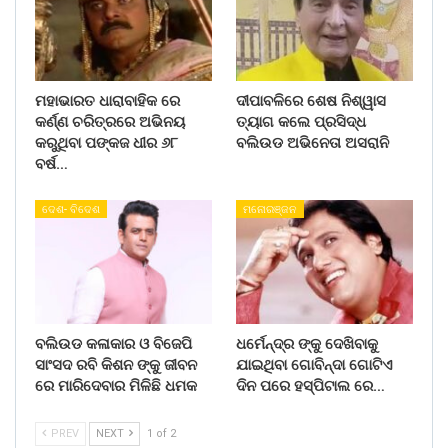
ମହାଭାରତ ଧାରାବାହିକ ରେ
ଦୀପାବଳିରେ ଶେଷ ନିଶ୍ୱାସ
କର୍ଣ୍ଣ ଚରିତ୍ରରେ ଅଭିନୟ
ତ୍ୟାଗ କଲେ ପ୍ରସିଦ୍ଧ
କରୁଥିବା ପଙ୍କଜ ଧୀର ୬୮
ବଲିଉଡ ଅଭିନେତା ଅସରାନି
ବର୍ଷ…
ଦେଶ- ବିଦେଶ
ମନୋରଞ୍ଜନ
ବଲିଉଡ କଳାକାର ଓ ବିଜେପି
ଧର୍ମେନ୍ଦ୍ର ଙ୍କୁ ଦେଖିବାକୁ
ସାଂସଦ ରବି କିଶନ ଙ୍କୁ ଜୀବନ
ଯାଇଥିବା ଗୋବିନ୍ଦା ଗୋଟିଏ
ରେ ମାରିଦେବାର ମିଳିଛି ଧମକ
ଦିନ ପରେ ହସ୍ପିଟାଲ ରେ…
PREV
NEXT
1 of 2