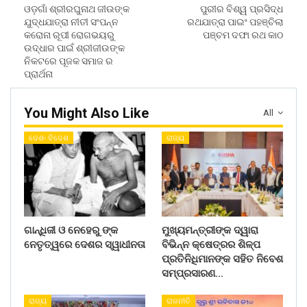
ଓଡ଼ଗାଁ ଶ୍ରୀରଘୁନାଥ ଜୀଉଙ୍କ
ପୁରୀର ବିଶ୍ୱ ପ୍ରସିଦ୍ଧ
ଯୁଦ୍ଧଯାତ୍ରା ନୀତୀ ସଂପନ୍ନ
ରଥଯାତ୍ରା ପାଇଂ ପହଞ୍ଚିଲା
କରୋନା ରୂପୀ ରୋଗଭୟରୁ
ପଞ୍ଚମ ଦଫା ରଥ କାଠ
ଉଦ୍ଧାର ପାଇଁ ଶ୍ରୀଜୀଉଙ୍କ
ନିକଟରେ ପୂଜକ ସମାଜ ର
ପ୍ରାର୍ଥନା
You Might Also Like
All
ଦେଶ- ବିଦେଶ
ରାଜ୍ୟ
ଗାନ୍ଧିଜୀ ଓ ନେହେରୁ ଙ୍କ
ମୁଖ୍ୟମନ୍ତ୍ରୀଙ୍କ ଦ୍ୱାରା
ନେତୃତ୍ୱରେ ଦେଶର ସ୍ୱାଧୀନତା
ବିଭିନ୍ନ କ୍ଷେତ୍ରର ଶିଳ୍ପ
ପ୍ରତିନିଧିମାନଙ୍କ ସହିତ ନିବେଶ
ସମ୍ପ୍ରସାରଣ…
ରାଜ୍ୟ
ରାଜନୀତି