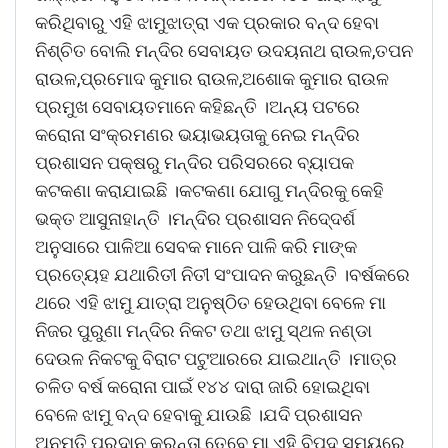
କରିଥିବାରୁ ଏହି ଝାମୁଝାତ୍ରା ଏକ ପ୍ରକାର ବନ୍ଦ ହେବା
ନିଶ୍ଚିତ ବୋଲି ମନ୍ଦିର ସେବାୟତ ଉଦୟନାଥ ରାଉଳ,ତପନ
ରାଉଳ,ପ୍ରମୋଦ କୁମାର ରାଉଳ,ଅଶୋକ କୁମାର ରାଉଳ
ପ୍ରମୁଖ ସେବାୟତମାନେ କହିଛନ୍ତି ।ଅନ୍ୟ ପଟରେ
କରୋନା ସଂକ୍ରମଣର ଭୟାଭୟତାକୁ ନେଇ ମନ୍ଦିର
ପ୍ରଶାସନ ପକ୍ଷରୁ ମନ୍ଦିର ପରିସରରେ ବ୍ୟାପକ
କଟକଣା କରାଯାଇଛି ।କଟକଣା ଯୋଗୁ ମନ୍ଦିରକୁ କେହି
ଭକ୍ତ ଆସୁନାହାନ୍ତି ।ମନ୍ଦିର ପ୍ରଶାସନ ନିଦେ୍ଦର୍ଶ
ଅନୁସାରେ ପାଳିଆ ସେବକ ମାନେ ପାଳି କରି ମାଙ୍କ
ପ୍ରତ୍ୟେହ ଯଥାରିତୀ ନିତୀ ସଂପାଦନ କରୁଛନ୍ତି ।ବର୍ଷକରେ
ଥରେ ଏହି ଝାମୁ ଯାତ୍ରା ଅନୁଷ୍ଠିତ ହେଉଥିବା ବେଳେ ମା
ନିଜର ପୁରୁଣା ମନ୍ଦିର ନିକଟ ତଥା ଝାମୁ ସ୍ଥଳ ନଣ୍ଡା
ଦେଉଳ ନିକଟକୁ ବିରାଟ ପଟୁଆରରେ ଯାଇଥାନ୍ତି ।ମାତ୍ର
ଚଳିତ ବର୍ଷ କରୋନା ପାଇଁ ୧୪୪ ଦାରା ଜାରି ହୋଇଥିବା
ବେଳେ ଝାମୁ ବନ୍ଦ ହେବାକୁ ଯାଉଛି ।ଯଦି ପ୍ରଶାସନ
ଅନୁମତି ପ୍ରଦାନ କରନ୍ତା ତେବେ ମା ଏହି ବିପଦ ସମୟରେ