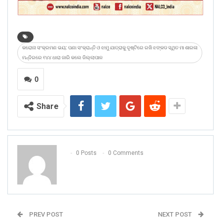
କରୋନା ସଂକ୍ରମଣ ଭୟ: ପଣା ସଂକ୍ରାନ୍ତି ଓ ଝାମୁ ଯାତ୍ରାକୁ ଦୃଷ୍ଟିରେ ରଖି ଝଙ୍କଡ ସ୍ଥିତ ମା ଶାରଳା
ମନ୍ଦିରରେ ୧୪୪ ଧାରା ଜାରି କଲେ ଜିଲ୍ଲାପାଳ
0
Share
0 Posts
0 Comments
PREV POST
NEXT POST