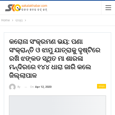
Home
ରାଜ୍ୟ
କରୋନା ସଂକ୍ରମଣ ଭୟ: ପଣା
ସଂକ୍ରାନ୍ତି ଓ ଝାମୁ ଯାତ୍ରାକୁ ଦୃଷ୍ଟିରେ
ରଖି ଝଙ୍କଡ ସ୍ଥିତ ମା ଶାରଳା
ମନ୍ଦିରରେ ୧୪୪ ଧାରା ଜାରି କଲେ
ଜିଲ୍ଲାପାଳ
ରାଜ୍ୟ
On
Apr 12, 2020
By