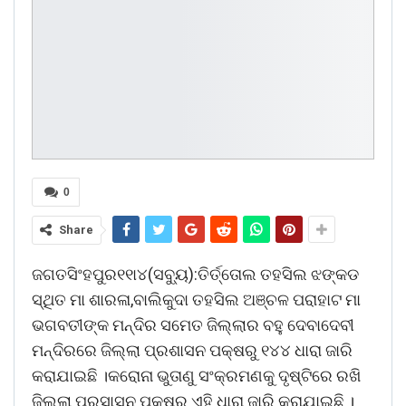
0
Share
ଜଗତସିଂହପୁର୧୧ା୪(ସବ୍ୟୁ):ତିର୍ତ୍ତୋଲ ତହସିଲ ଝଙ୍କଡ
ସ୍ଥିତ ମା ଶାରଳା,ବାଲିକୁଦା ତହସିଲ ଅଞ୍ଚଳ ପରାହାଟ ମା
ଭଗବତୀଙ୍କ ମନ୍ଦିର ସମେତ ଜିଲ୍ଲାର ବହୁ ଦେବାଦେବୀ
ମନ୍ଦିରରେ ଜିଲ୍ଲା ପ୍ରଶାସନ ପକ୍ଷରୁ ୧୪୪ ଧାରା ଜାରି
କରାଯାଇଛି ।କରୋନା ଭୁତାଣୁ ସଂକ୍ରମଣକୁ ଦୃଷ୍ଟିରେ ରଖି
ଜିଲ୍ଲା ପ୍ରସାସନ ପକ୍ଷରୁ ଏହି ଧାରା ଜାରି କରାଯାଇଛି ।