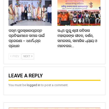
ପଦ୍ମ ପୁରସ୍କାରପ୍ରାପ୍ତ
ସନ୍ଥ ଗୁରୁ ଶ୍ରୀ ରବିଦାସ
ପ୍ରତିଭାମାନେ ସମାଜ ପାଇଁ
ମହାରାଜଙ୍କ ଜୀବନ, ଦର୍ଶନ,
ପ୍ରେରଣା – ଧର୍ମେନ୍ଦ୍ର
ସମରସତା, ସାମାଜିକ ନ୍ୟାୟ ଓ
ପ୍ରଧାନ
ମାନବତାର…
PREV
NEXT
LEAVE A REPLY
You must be
logged in
to post a comment.