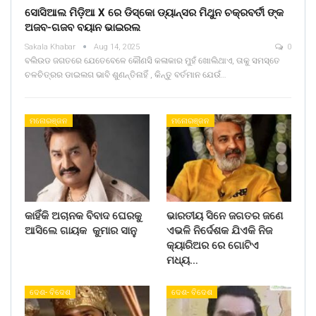
ସୋସିଆଲ ମିଡ଼ିଆ X ରେ ଡିସ୍କୋ ଡ୍ୟାନ୍ସର ମିଥୁନ ଚକ୍ରବର୍ତୀ ଙ୍କ
ଅଜବ-ଗଜବ ବୟାନ ଭାଇରଲ
Sakala Khabar
Aug 14, 2025
0
ବଲିଉଡ ଜଗତରେ ଯେତେବେଳେ କୌଣସି କଳାକାର ମୁହଁ ଖୋଲିଥାଏ, ତାକୁ ସମସ୍ତେ
ଚଳଚିତ୍ରର ଡାଇଲଗ ଭାବି ଶୁଣନ୍ତିନାହିଁ , କିନ୍ତୁ ବର୍ତମାନ ଯେଉଁ…
ମନୋରଞ୍ଜନ
ମନୋରଞ୍ଜନ
କାହିଁକି ଅଚାନକ ବିବାଦ ଘେରକୁ
ଭାରତୀୟ ସିନେ ଜଗତର ଜଣେ
ଆସିଲେ ଗାୟକ କୁମାର ସାନୁ
ଏଭଳି ନିର୍ଦେଶକ ଯିଏକି ନିଜ
କ୍ୟାରିଅର ରେ ଗୋଟିଏ
ମଧ୍ୟ…
ଦେଶ- ବିଦେଶ
ଦେଶ- ବିଦେଶ