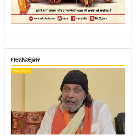
ମନୋରଞ୍ଜନ
ମନୋରଞ୍ଜନ