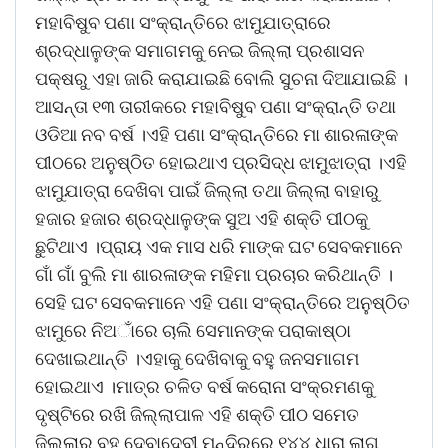
ମହାବିଷୁବ ପଣା ସଂକ୍ରାନ୍ତିରେ ଝାମୁଯାତ୍ରାରେ
ଶ୍ରଦ୍ଧାଳୁଙ୍କ ସମାଗମକୁ ନେଇ ଜିଲ୍ଲା ପ୍ରଶାସନ
ପକ୍ଷରୁ ଏହା ଜାରି କରାଯାଇଛି ବୋଲି ସୁଚନା ଦିଆଯାଇଛି ।
ଆସନ୍ତା ୧୩ ତାରୀକରେ ମହାବିଷୁବ ପଣା ସଂକ୍ରାନ୍ତି ତଥା
ଓଡିଆ ନବ ବର୍ଷ ।ଏହି ପଣା ସଂକ୍ରାନ୍ତିରେ ମା ଶାରଳାଙ୍କ
ପୀଠରେ ଅନୁଷ୍ଠିତ ହୋଇଥାଏ ପ୍ରସିଦ୍ଧ ଝାମୁଝାତ୍ରା ।ଏହି
ଝାମୁଯାତ୍ରା ଦେଖିବା ପାଇଁ ଜିଲ୍ଲା ତଥା ଜିଲ୍ଲା ବାହାରୁ
ହଜାର ହଜାର ଶ୍ରଦ୍ଧାଳୁଙ୍କ ସୁଅ ଏହି ଶକ୍ତି ପୀଠକୁ
ଛୁଟିଥାଏ ।ପ୍ରାୟ ଏକ ମାସ ଧରି ମାଙ୍କ ଘଟ ସେବକମାନେ
ଗାଁ ଗାଁ ବୁଲି ମା ଶାରଳାଙ୍କ ମହିମା ପ୍ରଚାର କରିଥାନ୍ତି ।
ସେହି ଘଟ ସେବକମାନେ ଏହି ପଣା ସଂକ୍ରାନ୍ତିରେ ଅନୁଷ୍ଠିତ
ଝାମୁରେ ନିଅାଁରେ ଚାଲି ସେମାନଙ୍କ ପରାକାଷ୍ଠା
ଦେଖାଇଥାନ୍ତି ।ଏହାକୁ ଦେଖିବାକୁ ବହୁ ଜନସମାଗମ
ହୋଇଥାଏ ।ମାତ୍ର ଚଳିତ ବର୍ଷ କରୋନା ସଂକ୍ରମଣକୁ
ଦୃଷ୍ଟିରେ ରଖି ଜିଲ୍ଲାପାଳ ଏହି ଶକ୍ତି ପୀଠ ସମେତ
ଜିଲ୍ଲାର ବହୁ ଦେବାଦେବୀ ମନ୍ଦିରରେ ୧୪୪ ଧାରା ଲାଗୁ