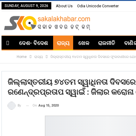
SUNDAY, AUGUST 9, 2026
About Us
Odia Unicode Converter
ଦେଶ- ବିଦେଶ
ରାଜ୍ୟ
ଖେଳ
ରାଜନୀତି
ବାଣି
Home
ରାଜ୍ୟ
ଜିଲ୍ଲାସ୍ତରୀୟ ୭୪ତମ ସ୍ୱାଧିନତା ଦିବସରେ ଫୂଲବାଣୀରେ ଯୋଗ ଦ
ଜିଲ୍ଲାସ୍ତରୀୟ ୭୪ତମ ସ୍ୱାଧିନତା ଦିବସ
ରଣେନ୍ଦ୍ରପ୍ରତାପ ସ୍ୱାଇଁ : ଜିଲାର କରୋନା 
On
Aug 15, 2020
By