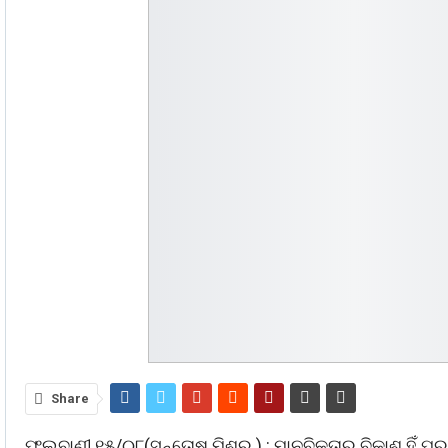
Share
ଫୁଲବାଣୀ,୧୫/୦୮(ସନ୍ତୋଷ ମିଶ୍ର ) : ମାନବିକତାର ବିକାଶ ହିଁ 