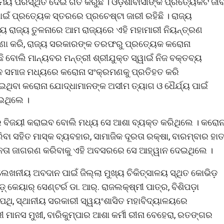
ମୟ ପରିସ୍ଥିତି ଦେଇ ଗତି କରୁଛି । ଓଡ଼ିଶାବାସୀଙ୍କ ପ୍ରତ୍ୟେକଟି ଜୀ
ପାଇଁ ପ୍ରତ୍ୟେକ ସ୍ତରରେ ପ୍ରଚେଷ୍ଟା ଜାରୀ ରହିଛି । ରାଜ୍ୟ
 ରାଜ୍ୟ ତୁଳନାରେ ଆମ ରାଜ୍ୟରେ ଏହି ମହାମାରୀ ନିୟନ୍ତ୍ରଣ
ତାରଣା କରି, ରାଜ୍ୟ ସରକାରଙ୍କ ତରଫରୁ ପ୍ରତ୍ୟେକ କରୋନା
ଛି ବୋଲି ମାନ୍ୟବର ମନ୍ତ୍ରୀ ଶ୍ରୀଯୁକ୍ତ ସ୍ୱାଇଁ ନିଜ ବକ୍ତବ୍ୟ
ଜନ ସମାଜ ମଧ୍ୟରେ କରୋନା ସଂକ୍ରମଣକୁ ପ୍ରତିହତ କରି
ାଇଥିବା କରୋନା ଯୋଦ୍ଧାମାନଙ୍କ ଅସୀମ ତ୍ୟାଗ ଓ ଧୈର୍ଯ୍ୟ ପାଇଁ
ାଇଥିଲେ ।
 ବିଜୟୀ କରାଇବ ବୋଲି ମଧ୍ୟ ସେ ଆଶା ବ୍ୟକ୍ତ କରିଥିଲେ । କରୋନ
ବା ସହିତ ମାସ୍କ ବ୍ୟବହାର, ସାମାଜିକ ଦୂରତା ରକ୍ଷା, ବାରମ୍ବାର ହା
ତନତା ଜାଗରଣ କରିବାକୁ ଏହି ଅବସରରେ ସେ ଆହ୍ୱାନ ଦେଇଥିଲେ ।
ଲେଖନୀୟ ଅବଦାନ ପାଇଁ ଜିଲ୍ଲା ମୁଖ୍ୟ ଚିକିତ୍ସାଳୟ ସ୍ଥିତ କୋଭିଡ଼
 କେୟାର୍ ସେଣ୍ଟର୍ର ଡା. ଆର୍. ରାଜଲକ୍ଷ୍ମୀ ପାତ୍ର, ବିଶିପଡ଼ା
 ଶତପଥି, ସ୍ଥାନୀୟ ସରକାରୀ ସ୍ୱୟଂଶାସିତ ମହାବିଦ୍ୟାଳୟରେ
ରୀ ମାନସ ମୁଖୀ, ବାରିକୁମ୍ପାର ଆଶା କର୍ମୀ ରୀନା ବେହେରା, ରତଙ୍ଗର