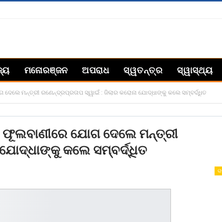
ଜ୍ୟ
ମନୋରଞ୍ଜନ
ଅପରାଧ
ସ୍ୱତନ୍ତ୍ର
ସ୍ୱାସ୍ଥ୍ୟ
େଲେ ମନ୍ତ୍ରୀ ରଣେନ୍ଦ୍ରପ୍ରତାପ ସ୍ୱାଇଁ : ଜିଲାର କରୋନା ଯୋଦ୍ଧାଙ୍କୁ କଲେ ସମ୍ବର୍ଦ୍ଧିତ
ରେ ଫୂଲବାଣୀରେ ଯୋଗ ଦେଲେ ମନ୍ତ୍ରୀ
ଯୋଦ୍ଧାଙ୍କୁ କଲେ ସମ୍ବର୍ଦ୍ଧିତ
ରା