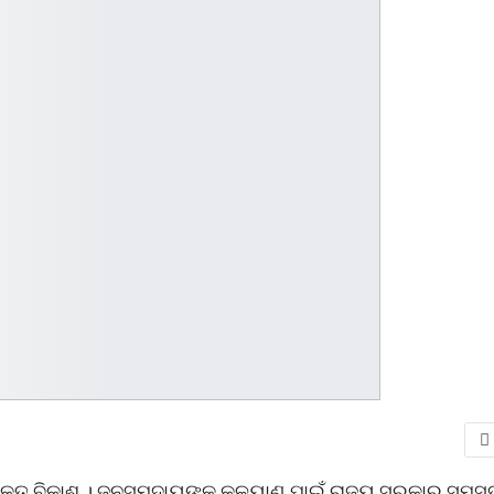
ପ୍ରକୃତ ବିକାଶ । ଜନସମୁଦାୟଙ୍କ କଳ୍ୟାଣ ପାଇଁ ରାଜ୍ୟ ସରକାର ସମସ୍