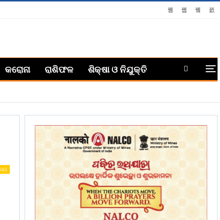
କରୋନା
ରାଶିଫଳ
ଶିକ୍ଷା ଓ ନିଯୁକ୍ତି
ଜ୍ୟ