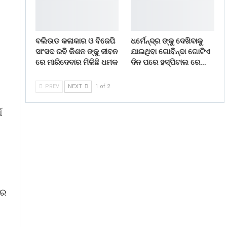
ବଲିଉଡ କଳାକାର ଓ ବିଜେପି
ଧର୍ମେନ୍ଦ୍ର ଙ୍କୁ ଦେଖିବାକୁ
ସାଂସଦ ରବି କିଶନ ଙ୍କୁ ଜୀବନ
ଯାଇଥିବା ଗୋବିନ୍ଦା ଗୋଟିଏ
ରେ ମାରିଦେବାର ମିଳିଛି ଧମକ
ଦିନ ପରେ ହସ୍ପିଟାଲ ରେ…
PREV
NEXT
1 of 2
ଥ
ାର