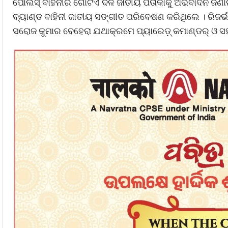
ପୋଲିସ୍ ବାହିନୀର ଗୋଟିଏ ଦଳ ଜାତୀୟ ପତାକାକୁ ଅଭିବାଦନ ଜ
ବ୍ୟାଣ୍ଡ ବାହିନୀ ଜାତୀୟ ସଙ୍ଗୀତ ପରିବେଷଣ କରିଥିଲେ । ରିଜର୍ଭ 
ସରୋଜ କୁମାର ବେହେରା ଯଥାକ୍ରମେ ପ୍ୟାରେଡ଼୍ କମାଣ୍ଡର୍ ଓ ସହ