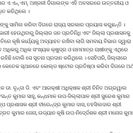
ିମାହାର ଏ.ଏନ୍.ଏମ୍. ଅଞ୍ଜଳୀ ଦିଗାଲଙ୍କ ଏହି ଅବସରରେ ଉତ୍ତରୀୟ ଓ
ଧିତ କରିଥିଲେ ।
ଙ୍କୁ ସାମିଲ କରିବା ଦିଗରେ ରାଜ୍ୟ ସରକାର ପ୍ରୟାସ କରୁଛନ୍ତି ।
କାରୀ ହେଉଥିବାରୁ ଜିଲ୍ଲାର ଜନ ପ୍ରତିନିଧି ଏବଂ ଜିଲ୍ଲା ପ୍ରଶାସନକୁ
େ କୃଷି କାର୍ଯ୍ୟକୁ ଅବ୍ୟାହତ ରଖିବା ଲାଗି ସମବାୟ ବିଭାଗ ଦ୍ୱାରା
ିତ ଅଧିକରୁ ଅଧିକ ସଂଖ୍ୟକ କ୍ଷୁଦ୍ର ଓ ନାମମାତ୍ର ଚାଷୀଙ୍କୁ ଏଥିରେ
ରହିଛି ବୋଲି ସେ ସୂଚନା ପ୍ରଦାନ କରିଥିଲେ । ସେହିପରି, ଜିଲ୍ଲାରେ
ଲାର କେତେକ ସ୍ଥାନରେ କୋଲ୍ଡ ଷ୍ଟୋର ପ୍ରତିଷ୍ଠା କରିବା ଦିଗରେ ଅର୍
 ଡା. ବୃନ୍ଦା ଡି. ଏବଂ ଆରକ୍ଷୀ ଅଧିକ୍ଷକ ଶ୍ରୀ ବିନିତ ଅଗ୍ରୱାଲ
ବସନ୍ତ କୁମାର ସାହୁ, କନ୍ଧମାଳ ଉପ-ଜିଲ୍ଲାପାଳ ଶ୍ରୀ ସୁରେଶ କୁମାର
୍ପ ପ୍ରଶାସକ ଶ୍ରୀ ବୀରେନ୍ଦ୍ର କୁମାର ଦାସ, ତହସିଲଦାର ଶ୍ରୀ
୍ରତ କୁମାର ଜେନା, ଉଦ୍ୟାନ କୃଷି ଉପ-ନିଦେ୍ର୍ଦଶକ ଶ୍ରୀ ମନୋଜ କୁମ