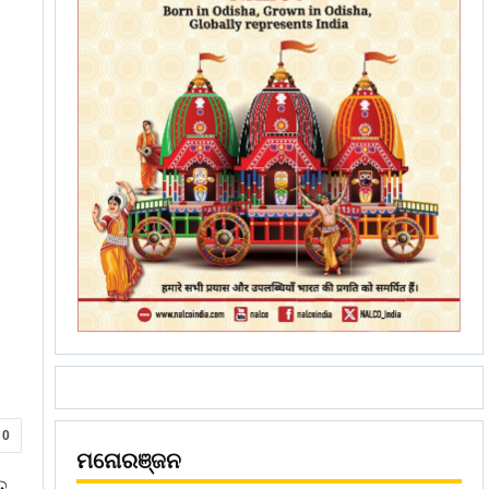
0
ମନୋରଞ୍ଜନ
ତ