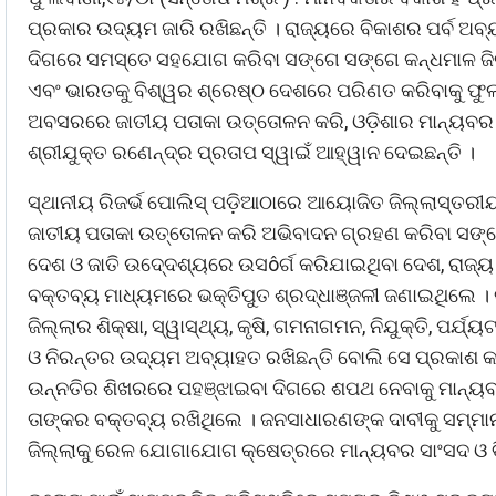
ପ୍ରକାର ଉଦ୍ୟମ ଜାରି ରଖିଛନ୍ତି । ରାଜ୍ୟରେ ବିକାଶର ପର୍ବ ଅବ
ଦିଗରେ ସମସ୍ତେ ସହଯୋଗ କରିବା ସଙ୍ଗେ ସଙ୍ଗେ କନ୍ଧମାଳ ଜିଲ୍ଲ
ଏବଂ ଭାରତକୁ ବିଶ୍ୱର ଶ୍ରେଷ୍ଠ ଦେଶରେ ପରିଣତ କରିବାକୁ ଫୁ
ଅବସରରେ ଜାତୀୟ ପତାକା ଉତ୍ତୋଳନ କରି, ଓଡ଼ିଶାର ମାନ୍ୟବର 
ଶ୍ରୀଯୁକ୍ତ ରଣେନ୍ଦ୍ର ପ୍ରତାପ ସ୍ୱାଇଁ ଆହ୍ୱାନ ଦେଇଛନ୍ତି ।
ସ୍ଥାନୀୟ ରିଜର୍ଭ ପୋଲିସ୍ ପଡ଼ିଆଠାରେ ଆୟୋଜିତ ଜିଲ୍ଲାସ୍ତରୀୟ
ଜାତୀୟ ପତାକା ଉତ୍ତୋଳନ କରି ଅଭିବାଦନ ଗ୍ରହଣ କରିବା ସଙ୍ଗେ
ଦେଶ ଓ ଜାତି ଉଦେ୍ଦଶ୍ୟରେ ଉସôର୍ଗ କରିଯାଇଥିବା ଦେଶ, ରାଜ୍ୟ ଓ
ବକ୍ତବ୍ୟ ମାଧ୍ୟମରେ ଭକ୍ତିପୁତ ଶ୍ରଦ୍ଧାଞ୍ଜଳୀ ଜଣାଇଥିଲେ । କନ
ଜିଲ୍ଲାର ଶିକ୍ଷା, ସ୍ୱାସ୍ଥ୍ୟ, କୃଷି, ଗମନାଗମନ, ନିଯୁକ୍ତି, ପର୍
ଓ ନିରନ୍ତର ଉଦ୍ୟମ ଅବ୍ୟାହତ ରଖିଛନ୍ତି ବୋଲି ସେ ପ୍ରକାଶ କର
ଉନ୍ନତିର ଶିଖରରେ ପହଞ୍ଝାଇବା ଦିଗରେ ଶପଥ ନେବାକୁ ମାନ୍ୟବର 
ତାଙ୍କର ବକ୍ତବ୍ୟ ରଖିଥିଲେ । ଜନସାଧାରଣଙ୍କ ଦାବୀକୁ ସମ୍ମା
ଜିଲ୍ଲାକୁ ରେଳ ଯୋଗାଯୋଗ କ୍ଷେତ୍ରରେ ମାନ୍ୟବର ସାଂସଦ ଓ ବ