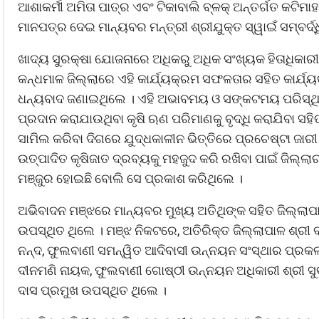
ଆଶାକର୍ମୀ ଅମିତା ପାତ୍ର ଏବଂ ଟିକାବାଲି ବ୍ଳକ୍ ଅନ୍ତର୍ଗତ କଟ
ମାନପତ୍ର ଦେଇ ମାନ୍ୟବର ମନ୍ତ୍ରୀ ଶ୍ରୀଯୁକ୍ତ ସ୍ୱାଇଁ ସମ୍ବର୍ଦ୍
ଖାଦ୍ୟ ସୁରକ୍ଷା ଯୋଜନାରେ ଅଧିକରୁ ଅଧିକ ସଂଖ୍ୟକ ହିତାଧିକାରୀ
କନ୍ଧମାଳ ଜିଲ୍ଲାରେ ଏହି କାର୍ଯ୍ୟକ୍ରମ ସଫଳତାର ସହିତ କାର୍ଯ୍ୟ
ଧନ୍ୟବାଦ ଜଣାଇଥିଲେ । ଏହି ଅଭାବମୟ ଓ ସଙ୍କଟମୟ ପରିସ୍ଥିତିର
ପ୍ରଦାନ କରାଯାଉଥିବା କୃଷି ଋଣ ପରିମାଣକୁ ବୃଦ୍ଧି କରାଯିବା ସହ
ସାମିଲ କରିବା ଦିଗରେ ଯୁଦ୍ଧକାଳୀନ ଭିତ୍ତିରେ ପ୍ରଚେଷ୍ଟା ଜାରୀ 
ଉତ୍ପାଦିତ କୃଷିଜାତ ଦ୍ରବ୍ୟକୁ ମହଜୁଦ କରି ରଖିବା ପାଇଁ ଜିଲ୍
ମଞ୍ଜୁର ହୋଇଛି ବୋଲି ସେ ପ୍ରକାଶ କରିଥିଲେ ।
ଅଭିବାଦନ ମଞ୍ଝରେ ମାନ୍ୟବର ମୁଖ୍ୟ ଅତିଥିଙ୍କ ସହିତ ଜିଲ୍ଲାପାଳ
ଉପସ୍ଥିତ ଥିଲେ । ମଞ୍ଝ ନିକଟରେ, ଅତିରିକ୍ତ ଜିଲ୍ଲାପାଳ ଶ୍ରୀ 
ନନ୍ଦ, ଫୁଲବାଣୀ ସମନ୍ୱିତ ଆଦିବାସୀ ଉନ୍ନୟନ ସଂସ୍ଥାର ପ୍ରକଳ
ଦୀନମଣି ନାୟକ, ଫୁଲବାଣୀ ଗୋଷ୍ଠୀ ଉନ୍ନୟନ ଅଧିକାରୀ ଶ୍ରୀ ସୁବ
ଦାସ ପ୍ରମୁଖ ଉପସ୍ଥିତ ଥିଲେ ।