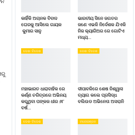
ବନ
କାହିଁକି ଅଚାନକ ବିବାଦ
ଭାରତୀୟ ସିନେ ଜଗତର
ଘେରକୁ ଆସିଲେ ଗାୟକ
ଜଣେ ଏଭଳି ନିର୍ଦେଶକ ଯିଏକି
କୁମାର ସାନୁ
ନିଜ କ୍ୟାରିଅର ରେ ଗୋଟିଏ
ମଧ୍ୟ…
ଦେଶ- ବିଦେଶ
ଦେଶ- ବିଦେଶ
ାରୁ
ତ
ମହାଭାରତ ଧାରାବାହିକ ରେ
ଦୀପାବଳିରେ ଶେଷ ନିଶ୍ୱାସ
କର୍ଣ୍ଣ ଚରିତ୍ରରେ ଅଭିନୟ
ତ୍ୟାଗ କଲେ ପ୍ରସିଦ୍ଧ
କରୁଥିବା ପଙ୍କଜ ଧୀର ୬୮
ବଲିଉଡ ଅଭିନେତା ଅସରାନି
ବର୍ଷ…
ଦେଶ- ବିଦେଶ
ମନୋରଞ୍ଜନ