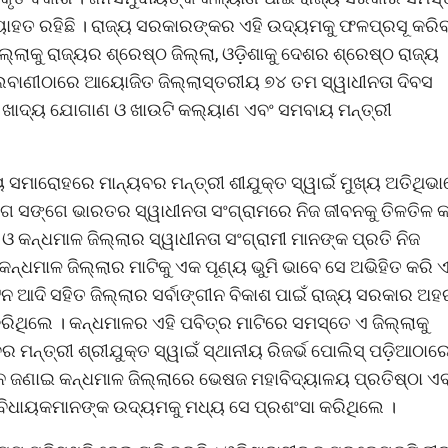
୍ୟାହତ ରହିଛି । ରାଜ୍ୟ ସରକାରଙ୍କର ଏହି ଉଦ୍ୟମକୁ ଫଳପ୍ରସୂ କରିବ
ାକୁ ରାଜ୍ୟର ଶ୍ରେଷ୍ଠ ଜିଲ୍ଲା, ଓଡ଼ିଶାକୁ ଦେଶର ଶ୍ରେଷ୍ଠ ରାଜ୍ୟ
ଲବାଣୀଠାରେ ଆୟୋଜିତ ଜିଲ୍ଲାସ୍ତରୀୟ ୭୪ ତମ ସ୍ୱାଧୀନତା ଦିବସ
ଖାଦ୍ୟ ଯୋଗାଣ ଓ ଖାଉଟି କଲ୍ୟାଣ ଏବଂ ସମବାୟ ମନ୍ତ୍ରୀ
 ସମାରୋହରେ ମାନ୍ୟବର ମନ୍ତ୍ରୀ ଶୀଯୁକ୍ତ ସ୍ୱାଇଁ ମୁଖ୍ୟ ଅତିଥିଭା
 ସଙ୍ଗେ ଭାରତର ସ୍ୱାଧୀନତା ସଂଗ୍ରାମରେ ନିଜ ଜୀବନକୁ ତିଳତିଳ କ
 କନ୍ଧମାଳ ଜିଲ୍ଲାର ସ୍ୱାଧୀନତା ସଂଗ୍ରାମୀ ମାନଙ୍କ ପ୍ରତି ନିଜ
୍ଧମାଳ ଜିଲ୍ଲାର ମାଟିକୁ ଏକ ପୂଣ୍ୟ ଭୁମି ଭାବେ ସେ ଅଭିହିତ କରି ଏ
ଯ୍ୟଟନ ଆଦି ସହିତ ଜିଲ୍ଲାର ସର୍ବାଙ୍ଗୀନ ବିକାଶ ପାଇଁ ରାଜ୍ୟ ସରକାର ଅ
ିଥିଲେ । କନ୍ଧମାଳର ଏହି ପବିତ୍ର ମାଟିରେ ସମସ୍ତେ ଏ ଜିଲ୍ଲାକୁ
ମନ୍ତ୍ରୀ ଶ୍ରୀଯୁକ୍ତ ସ୍ୱାଇଁ ସ୍ଥାନୀୟ ରିଜର୍ଭ ପୋଲିସ୍ ପଡ଼ିଆଠାର
ନ ଜଣାଇ କନ୍ଧମାଳ ଜିଲ୍ଲାରେ ଭେଷଜ ମହାବିଦ୍ୟାଳୟ ପ୍ରତିଷ୍ଠା ଏ
ିଧାୟକମାନଙ୍କ ଉଦ୍ୟମକୁ ମଧ୍ୟ ସେ ପ୍ରଶଂସା କରିଥିଲେ ।