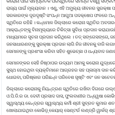
କରୋନା ପାଇଁ ସାମ୍ପ୍ରତିକ ପରିସ୍ଥିତିରେ ସମଗ୍ର ବିଶ୍ୱ ସଙ୍କଟ
ରାଜ୍ୟ ପାଇଁ ମୂଲ୍ୟବାନ । ଏଣୁ, ଏହି ଅମୁଲ୍ୟ ଜୀବନର ସୁରକ୍ଷା 
ସରକାରଙ୍କ ଦୂରଦୃଷ୍ଟି ସଂପନ୍ନ ଆଗୁଆ ପଦକ୍ଷେପ ଫଳରେ ଅନ୍ୟ
ସ୍ଥିତିରେ ରହିଛି । କନ୍ଧମାଳ ଜିଲ୍ଲାରେ କରୋନା ସ୍ଥିତିର ଅବ
ଆକ୍ରାନ୍ତଙ୍କୁ ବିନାମୂଲ୍ୟରେ ଚିକିତ୍ସା ସୁବିଧା ପ୍ରଦାନ କରାଯାଉ
ମାଧ୍ୟମରେ ସୂଚନା ପ୍ରଦାନ କରିଥିଲେ । ତତ୍ ସଙ୍ଗେସଙ୍ଗେ, 
ଜନସାଧାରଣଙ୍କୁ ସୁରକ୍ଷା ପ୍ରଦାନ ଲାଗି ନିଜ ଜୀବନକୁ ବାଜି ଲଗ
ସେମାନଙ୍କୁ ପ୍ରଶଂସା କରିବା ସହିତ ଶୁଭେଚ୍ଛା ଓ ଧନ୍ୟବାଦ ଜଣ
ସେମାନଙ୍କର ସେହି ନିଷ୍ଠାପର ଉଦ୍ୟମ ଆମକୁ କରୋନା ଯୁଦ୍ଧରେ
ସୁସ୍ଥ ହୋଇଥିବା ବ୍ୟକ୍ତିମାନେ ଆଗ୍ରହର ସହ ପ୍ଳାଜ୍ମା ଦାନ କରି
ଧୋଇବା, ପରିଷ୍କାର ପରିଛନ୍ନ ପରିବେଶ ସୃଷ୍ଟି ଏବଂ ଜନ ସଚେ
ଜିଲ୍ଲାରେ କରୋନାକୁ ନିୟନ୍ତ୍ରଣ ସ୍ଥିତିରେ ରଖିବା ଦିଗରେ ଉଲ୍
ଓ.ପି.ଡି.ର ଡା. ଦେବୀ ପ୍ରସାଦ ଦାସ, ଫୁଲବାଣୀର ଅନ୍ୱେଷା କୋଭିଡ଼୍
ସ୍ୱାସ୍ଥ୍ୟ କେନ୍ଦ୍ରର ସ୍ୱାସ୍ଥ୍ୟ କର୍ମୀ ଶ୍ରୀ ସୁବ୍ରତ କୁମାର
ଖୋଲାଯାଇଥିବା କୋଭିଡ଼୍ କେୟାର୍ ସେଣ୍ଟର୍ର ଲଣ୍ଡ୍ରି ୱାର୍କର୍ ଶ୍