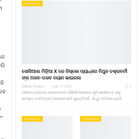
ମନୋରଞ୍ଜନ
ା
ବେ
ରି
ସୋସିଆଲ ମିଡ଼ିଆ X ରେ ଡିସ୍କୋ ଡ୍ୟାନ୍ସର ମିଥୁନ ଚକ୍ରବର୍ତୀ
ଙ୍କ ଅଜବ-ଗଜବ ବୟାନ ଭାଇରଲ
ହି
Sakala Khabar
Aug 14, 2025
0
ହରହ
ବଲିଉଡ ଜଗତରେ ଯେତେବେଳେ କୌଣସି କଳାକାର ମୁହଁ ଖୋଲିଥାଏ, ତାକୁ
ସମସ୍ତେ ଚଳଚିତ୍ରର ଡାଇଲଗ ଭାବି ଶୁଣନ୍ତିନାହିଁ , କିନ୍ତୁ ବର୍ତମାନ ଯେଉଁ…
େ
ବଂ
ମନୋରଞ୍ଜନ
ମନୋରଞ୍ଜନ