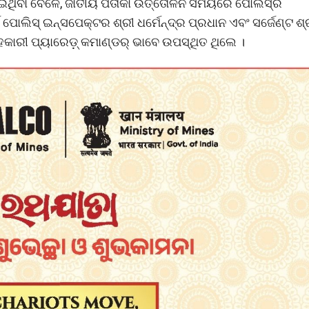
ଣାଇଥିବା ବେଳେ, ଜାତୀୟ ପତାକା ଉତ୍ତୋଳନ ସମୟରେ ପୋଲିସ୍ର
ପୋଲିସ୍ ଇନ୍ସପେକ୍ଟର ଶ୍ରୀ ଧର୍ମେନ୍ଦ୍ର ପ୍ରଧାନ ଏବଂ ସର୍ଜେଣ୍ଟ ଶ୍
କାରୀ ପ୍ୟାରେଡ଼୍ କମାଣ୍ଡର୍ ଭାବେ ଉପସ୍ଥିତ ଥିଲେ ।