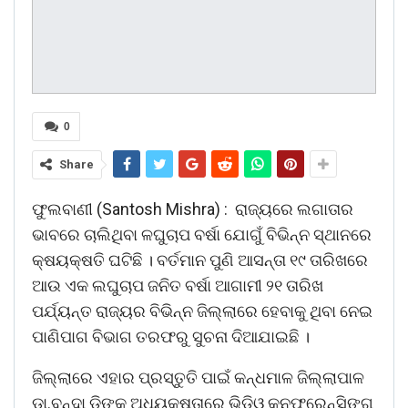
0
Share
ଫୁଲବାଣୀ (Santosh Mishra) : ରାଜ୍ୟରେ ଲଗାତାର
ଭାବରେ ଚାଲିଥିବା ଳଘୁଚାପ ବର୍ଷା ଯୋଗୁଁ ବିଭିନ୍ନ ସ୍ଥାନରେ
କ୍ଷୟକ୍ଷତି ଘଟିଛି । ବର୍ତମାନ ପୁଣି ଆସନ୍ତା ୧୯ ତାରିଖରେ
ଆଉ ଏକ ଲଘୁଚାପ ଜନିତ ବର୍ଷା ଆଗାମୀ ୨୧ ତାରିଖ
ପର୍ଯ୍ୟନ୍ତ ରାଜ୍ୟର ବିଭିନ୍ନ ଜିଲ୍ଲାରେ ହେବାକୁ ଥିବା ନେଇ
ପାଣିପାଗ ବିଭାଗ ତରଫରୁ ସୁଚନା ଦିଆଯାଇଛି ।
ଜିଲ୍ଲାରେ ଏହାର ପ୍ରସ୍ତୁତି ପାଇଁ କନ୍ଧମାଳ ଜିଲ୍ଲାପାଳ
ଡା.ବୃନ୍ଦା ଡିଙ୍କ ଅଧ୍ୟକ୍ଷତାରେ ଭିଡିଓ କନଫରେନ୍ସିଙ୍ଗ