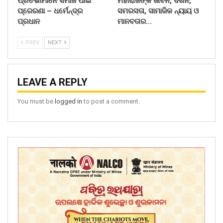
ପ୍ରତିଭାମାନେ ସମାଜ ପାଇଁ
ମହାରାଜଙ୍କ ଜୀବନ, ଦର୍ଶନ,
ପ୍ରେରଣା – ଧର୍ମେନ୍ଦ୍ର
ସମରସତା, ସାମାଜିକ ନ୍ୟାୟ ଓ
ପ୍ରଧାନ
ମାନବତାର…
PREV
NEXT
LEAVE A REPLY
You must be
logged in
to post a comment.