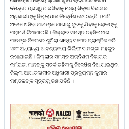
ଲୋକଙ୍କ ଅଶ୍ରୟ ସ୍ଥଲୀ ରୁପେ ବ୍ୟବହାର କରିବା
ନିମନ୍ତେ ପ୍ରସ୍ତୁତ ରଖିବାକୁ ମଧ୍ୟ ଶିକ୍ଷା ବିଭାଗର
ଅଧିକାରୀଙ୍କୁ ଜିଲ୍ଲାପାଳ ନିଦେ୍ର୍ଧଶ ଦେଇଛନ୍ତି । ମାଟି
ଅତଡା ଖସିବା ଆଶଙ୍କା ଯାଗାରୁ ଦୁରକୁ ଯିବାକୁ ଲୋକଙ୍କୁ
ପରାମର୍ଶ ଦିଆଯାଇଛି । ଜିଲ୍ଲାର ସମସ୍ତ ତହସିଲଦାର
ମାନଙ୍କ ନିକଟରେ ଶୁଖିଲା ଖାଦ୍ୟ ସମେତ ପ୍ଲାଷ୍ଟିକ ଜରି
ଏବଂ ଅନ୍ୟାନ୍ୟ ଆବଶ୍ୟକୀୟ ରିଲିଫ ସାମଗ୍ରୀ ମହଜୁଦ
ରଖାଯାଇଛି । ଜିଲ୍ଲାର ସମସ୍ତ ଅଗ୍ନିଶମ ବିଭାଗର
କର୍ମଚାରୀ ମାନଙ୍କୁ ସତର୍କ ରହିବାକୁ ନିଦେ୍ର୍ଧଶ ଦିଆଯାଇଥିବା
ଜିଲ୍ଲା ଆପାତକାଳୀନ ଅଧିକାରୀ ପ୍ରଦୁ୍ୟମ୍ନ କୁମାର
ମଣ୍ଡଳଙ୍କ ସୁତ୍ରରୁ ଜଣାପଡିଛି ।