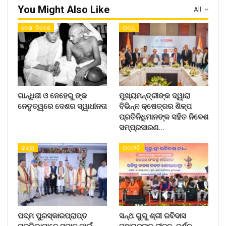
You Might Also Like
All
ଦେଶ- ବିଦେଶ
ରାଜ୍ୟ
ଗାନ୍ଧିଜୀ ଓ ନେହେରୁ ଙ୍କ
ମୁଖ୍ୟମନ୍ତ୍ରୀଙ୍କ ଦ୍ୱାରା
ନେତୃତ୍ୱରେ ଦେଶର ସ୍ୱାଧୀନତା
ବିଭିନ୍ନ କ୍ଷେତ୍ରର ଶିଳ୍ପ
ପ୍ରତିନିଧିମାନଙ୍କ ସହିତ ନିବେଶ
ସମ୍ପ୍ରସାରଣ…
ରାଜ୍ୟ
ରାଜନୀତି
ପଦ୍ମ ପୁରସ୍କାରପ୍ରାପ୍ତ
ସନ୍ଥ ଗୁରୁ ଶ୍ରୀ ରବିଦାସ