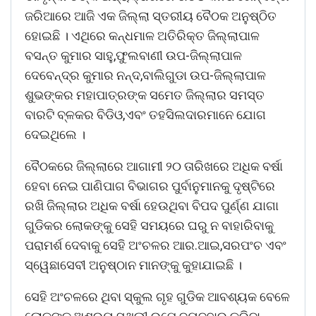
ଜରିଆରେ ଆଜି ଏକ ଜିଲ୍ଲା ସ୍ତରୀୟ ବୈଠକ ଅନୁଷ୍ଠିତ
ହୋଇଛି । ଏଥିରେ କନ୍ଧମାଳ ଅତିରିକ୍ତ ଜିଲ୍ଲାପାଳ
ବସନ୍ତ କୁମାର ସାହୁ,ଫୁଲବାଣୀ ଉପ-ଜିଲ୍ଲାପାଳ
ଦେବେନ୍ଦ୍ର କୁମାର ନନ୍ଦ,ବାଲିଗୁଡା ଉପ-ଜିଲ୍ଲାପାଳ
ଶୁଭଙ୍କର ମହାପାତ୍ରଙ୍କ ସମେତ ଜିଲ୍ଲାର ସମସ୍ତ
ବାରଟି ବ୍ଳକର ବିଡିଓ,ଏବଂ ତହସିଲଦାରମାନେ ଯୋଗ
ଦେଇଥିଲେ ।
ବୈଠକରେ ଜିଲ୍ଲାରେ ଆଗାମୀ ୨୦ ତାରିଖରେ ଅଧିକ ବର୍ଷା
ହେବା ନେଇ ପାଣିପାଗ ବିଭାଗର ପୁର୍ବାନୁମାନକୁ ଦୃଷ୍ଟିରେ
ରଖି ଜିଲ୍ଲାର ଅଧିକ ବର୍ଷା ହେଉଥିବା ବିପଦ ପୁର୍ଣ୍ଣ ଯାଗା
ଗୁଡିକର ଲୋକଙ୍କୁ ସେହି ସମୟରେ ଘରୁ ନ ବାହାରିବାକୁ
ପରାମର୍ଶ ଦେବାକୁ ସେହି ଅଂଚଳର ଆର.ଆଇ,ସରପଂଚ ଏବଂ
ସ୍ୱେଛାସେବୀ ଅନୁଷ୍ଠାନ ମାନଙ୍କୁ କୁହାଯାଇଛି ।
ସେହି ଅଂଚଳରେ ଥିବା ସ୍କୁଲ ଗୃହ ଗୁଡିକ ଆବଶ୍ୟକ ବେଳେ