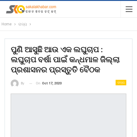
Home
ରାଜ୍ୟ
ପୁଣି ଆସୁଛି ଆଉ ଏକ ଲଘୁଚାପ :
ଲଘୁଚାପ ବର୍ଷା ପାଇଁ କନ୍ଧମାଳ ଜିଲ୍ଲା
ପ୍ରଶାସନର ପ୍ରସ୍ତୁତି ବୈଠକ
ରାଜ୍ୟ
On
Oct 17, 2020
By