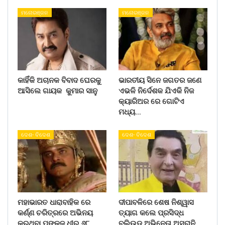
ମନୋରଞ୍ଜନ
ମନୋରଞ୍ଜନ
କାହିଁକି ଅଚାନକ ବିବାଦ ଘେରକୁ
ଭାରତୀୟ ସିନେ ଜଗତର ଜଣେ
ଆସିଲେ ଗାୟକ କୁମାର ସାନୁ
ଏଭଳି ନିର୍ଦେଶକ ଯିଏକି ନିଜ
କ୍ୟାରିଅର ରେ ଗୋଟିଏ
ମଧ୍ୟ…
ଦେଶ- ବିଦେଶ
ଦେଶ- ବିଦେଶ
ମହାଭାରତ ଧାରାବାହିକ ରେ
ଦୀପାବଳିରେ ଶେଷ ନିଶ୍ୱାସ
କର୍ଣ୍ଣ ଚରିତ୍ରରେ ଅଭିନୟ
ତ୍ୟାଗ କଲେ ପ୍ରସିଦ୍ଧ
କରୁଥିବା ପଙ୍କଜ ଧୀର ୬୮
ବଲିଉଡ ଅଭିନେତା ଅସରାନି