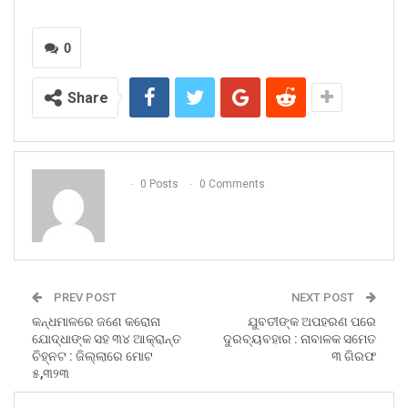
0
Share
0 Posts
0 Comments
PREV POST
NEXT POST
କନ୍ଧମାଳରେ ଜଣେ କରୋନା
ଯୁବତୀଙ୍କ ଅପହରଣ ପରେ
ଯୋଦ୍ଧାଙ୍କ ସହ ୩୪ ଆକ୍ରାନ୍ତ
ଦୁରବ୍ୟବହାର : ନାବାଳକ ସମେତ
ଚିହ୍ନଟ : ଜିଲ୍ଲାରେ ମୋଟ
୩ ଗିରଫ
୫,୩୨୩