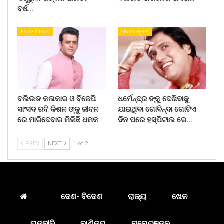
ବର୍ଷ…
ଦେଶ- ବିଦେଶ
ମନୋରଞ୍ଜନ
ବଲିଉଡ କଳାକାର ଓ ବିଜେପି
ଧର୍ମେନ୍ଦ୍ର ଙ୍କୁ ଦେଖିବାକୁ
ସାଂସଦ ରବି କିଶନ ଙ୍କୁ ଜୀବନ
ଯାଇଥିବା ଗୋବିନ୍ଦା ଗୋଟିଏ
ରେ ମାରିଦେବାର ମିଳିଛି ଧମକ
ଦିନ ପରେ ହସ୍ପିଟାଲ ରେ…
PREV
NEXT
1 of 2
ଦେଶ- ବିଦେଶ
ରାଜ୍ୟ
ଖେଳ
ରାଜନୀତି
ବାଣିଜ୍ୟ
ମନୋରଞ୍ଜନ