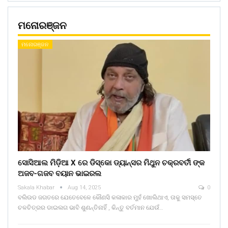
ମନୋରଞ୍ଜନ
ମନୋରଞ୍ଜନ
ସୋସିଆଲ ମିଡ଼ିଆ X ରେ ଡିସ୍କୋ ଡ୍ୟାନ୍ସର ମିଥୁନ ଚକ୍ରବର୍ତୀ ଙ୍କ
ଅଜବ-ଗଜବ ବୟାନ ଭାଇରଲ
Sakala Khabar
Aug 14, 2025
0
ବଲିଉଡ ଜଗତରେ ଯେତେବେଳେ କୌଣସି କଳାକାର ମୁହଁ ଖୋଲିଥାଏ, ତାକୁ ସମସ୍ତେ
ଚଳଚିତ୍ରର ଡାଇଲଗ ଭାବି ଶୁଣନ୍ତିନାହିଁ , କିନ୍ତୁ ବର୍ତମାନ ଯେଉଁ…