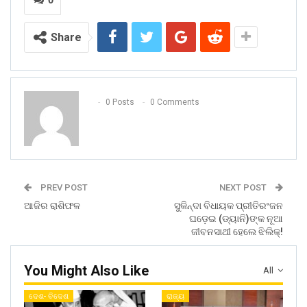
Share
0 Posts
0 Comments
PREV POST
NEXT POST
ଆଜିର ରାଶିଫଳ
ସୁକିନ୍ଦା ବିଧାୟକ ପ୍ରୀତିରଂଜନ
ଘଡ଼େଇ (ଡ୍ୟାନି)ଙ୍କ ନୂଆ
ଜୀବନସାଥୀ ହେଲେ ଝିଲିକ୍‌!
You Might Also Like
All
ଦେଶ- ବିଦେଶ
ରାଜ୍ୟ