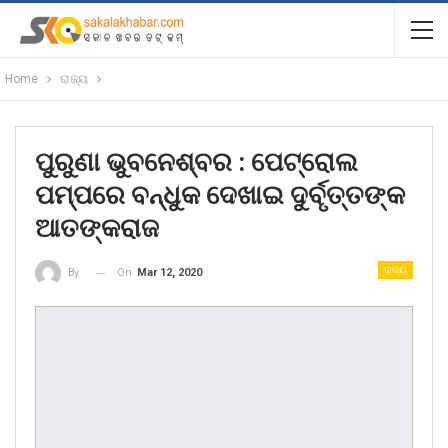
Home
ରାଜ୍ୟ
ପୁରୁଣା ଭୁବନେଶ୍ବର : ପେଟ୍ରୋଲ
ପମ୍ପରେ ବନ୍ଧୁକ ଦେଖାଇ ଦୁର୍ବୃତ୍ତଙ୍କ
ଆତଙ୍କରାଜ
ରାଜ୍ୟ
On
Mar 12, 2020
By