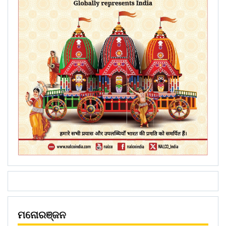
ମନୋରଞ୍ଜନ