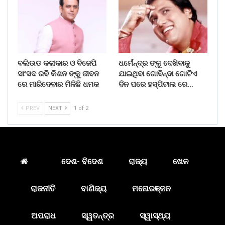
ବଲିଉଡ କଳାକାର ଓ ବିଜେପି
ଧର୍ମେନ୍ଦ୍ର ଙ୍କୁ ଦେଖିବାକୁ
ସାଂସଦ ରବି କିଶନ ଙ୍କୁ ଜୀବନ
ଯାଇଥିବା ଗୋବିନ୍ଦା ଗୋଟିଏ
ରେ ମାରିଦେବାର ମିଳିଛି ଧମକ
ଦିନ ପରେ ହସ୍ପିଟାଲ ରେ…
PREV
NEXT
1 of 2
ଦେଶ- ବିଦେଶ
ରାଜ୍ୟ
ଖେଳ
ରାଜନୀତି
ବାଣିଜ୍ୟ
ମନୋରଞ୍ଜନ
ଅପରାଧ
ସ୍ୱତନ୍ତ୍ର
ସ୍ୱାସ୍ଥ୍ୟ