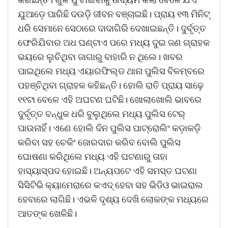
ଯୁଆଡ଼େ ପାରିଛି ଦଉଡ଼ି ଜୀବନ ବଞ୍ଚାଇଛି। ପ୍ରାୟ ୧୩ ମିନିଟ୍‌
ଧରି ସେମାନେ ସେଠାରେ ଦାଦାଗିରି ଦେଖାଇଛନ୍ତି। ଦୁର୍ବୃତ୍ତ
ଫେରିଯିବାର ଅଧ ଘଣ୍ଟାଏ ପରେ ମଧ୍ୟ ଦୁଇ ଜଣ ଗ୍ରାହକ
ଭୟରେ ଲୁଚିଥିବା ଜାଗାରୁ ବାହାରି ନ ଥିଲେ। ଖବର
ପାଇଥିଲେ ମଧ୍ୟ ଏୟାରଫିଲ୍ଡ ଥାନା ପୁଲିସ ବିଳମ୍ବରେ
ପହଞ୍ଚିଥିବା ଗ୍ରାହକ କହିଛନ୍ତି। ହୋଲି ରାତି ପ୍ରାୟ ସାଢ଼େ
୧୧ଟା ବେଳେ ଏହି ଅଘଟଣ ଘଟିଛି। ଖୋଲାଖୋଲି ଭାବରେ
ଦୁର୍ବୃତ୍ତ ବନ୍ଧୁକ ଧରି ବୁଲୁଥିଲେ ମଧ୍ୟ ପୁଲିସ ଟେର୍‌
ପାଉନାହିଁ। ଏଣେ ହୋଲି ଦିନ ପୁଲିସ ପାଟ୍ରୋଲିଂ କଡ଼ାକଡ଼ି
କରିବା ସହ ଚେକିଂ ଜୋରଦାର କରିବ ବୋଲି ପୁଲିସ
ଘୋଷଣା କରିଥିଲେ ମଧ୍ୟ ଏହି ଘଟଣାରୁ ତାହା
ହାସ୍ୟାସ୍ପଦ ହୋଇଛି। ଅନ୍ୟପଟେ ଏହି ସମସ୍ତ ଘଟଣା
ସିସିଟିଭି କ୍ୟାମେରାରେ କଏଦ୍‌ ହେବା ସହ ଭିଡିଓ ଭାଇରାଲ
ହେବାରେ ଲାଗିଛି। ଏଭଳି ଦୃଶ୍ୟ ଦେଖି ଲୋକଙ୍କ ମଧ୍ୟରେ
ଆତଙ୍କ ଖେଳିଛି।