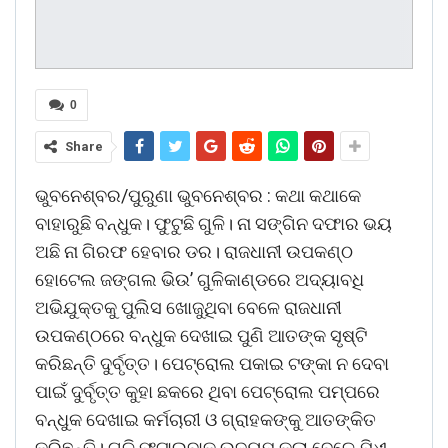
0
Share
ଭୁବନେଶ୍ବର/ପୁରୁଣା ଭୁବନେଶ୍ବର : କଥା କଥାକେ
ବାହାରୁଛି ବନ୍ଧୁକ। ଫୁଟୁଛି ଗୁଳି। ନା ସଙ୍ଗିନ ଦଫାର ଭୟ
ଅଛି ନା ଗିରଫ ହେବାର ଡର। ରାଜଧାନୀ ଉପକଣ୍ଠ
ହୋଟେଲ ଜଙ୍ଗଲ ଭିଉ’ ଗୁଳିକାଣ୍ଡରେ ଅଦ୍ୟାବଧି
ଅଭିଯୁକ୍ତକୁ ପୁଲିସ ଖୋଜୁଥିବା ବେଳେ ରାଜଧାନୀ
ଉପକଣ୍ଠରେ ବନ୍ଧୁକ ଦେଖାଇ ପୁଣି ଆତଙ୍କ ସୃଷ୍ଟି
କରିଛନ୍ତି ଦୁର୍ବୃତ୍ତ। ପେଟ୍ରୋଲ ପକାଇ ଟଙ୍କା ନ ଦେବା
ପାଇଁ ଦୁର୍ବୃତ୍ତ କୁହା ଛକରେ ଥିବା ପେଟ୍ରୋଲ ପମ୍ପରେ
ବନ୍ଧୁକ ଦେଖାଇ କର୍ମଚାରୀ ଓ ଗ୍ରାହକଙ୍କୁ ଆତଙ୍କିତ
କରିଛନ୍ତି। ଗୁଳି ଫୁଟାଇବାକୁ ଉଦ୍ୟମ କଲା ବେଳେ ଯିଏ