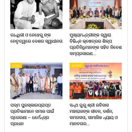
ଗାନ୍ଧିଜୀ ଓ ନେହେରୁ ଙ୍କ
ମୁଖ୍ୟମନ୍ତ୍ରୀଙ୍କ ଦ୍ୱାରା
ନେତୃତ୍ୱରେ ଦେଶର ସ୍ୱାଧୀନତା
ବିଭିନ୍ନ କ୍ଷେତ୍ରର ଶିଳ୍ପ
ପ୍ରତିନିଧିମାନଙ୍କ ସହିତ ନିବେଶ
ସମ୍ପ୍ରସାରଣ…
ରାଜ୍ୟ
ରାଜନୀତି
ପଦ୍ମ ପୁରସ୍କାରପ୍ରାପ୍ତ
ସନ୍ଥ ଗୁରୁ ଶ୍ରୀ ରବିଦାସ
ପ୍ରତିଭାମାନେ ସମାଜ ପାଇଁ
ମହାରାଜଙ୍କ ଜୀବନ, ଦର୍ଶନ,
ପ୍ରେରଣା – ଧର୍ମେନ୍ଦ୍ର
ସମରସତା, ସାମାଜିକ ନ୍ୟାୟ ଓ
ପ୍ରଧାନ
ମାନବତାର…