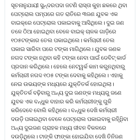
ସୂଚନାନୁଯାୟୀ ସୁନ୍ଦରପଦା ଜଟଣି ରାସ୍ତା କୁହା ଛକ‌ରେ ଥିବା
ପେଟ୍ରୋଲ ପମ୍ପରେ ଗତ ରାତି‌ରେ ୩ଜଣ ଯୁବକ ଏକ
ବାଇକ୍‌ରେ ପେଟ୍ରୋଲ ପକାଇବାକୁ ଆସିଥିଲେ। ଦୁଇ ଜଣ
ତଳେ ଠିଆ ହୋଇଥିବା ବେଳେ ବାଇକ୍‌ ଚାଳକ ଗାଡ଼ିରେ
୧୦୫ଟଙ୍କାର ତେଲ ପକାଇଥିଲେ। କର୍ମଚାରୀ ତେଲ
ପକାଇ ସାରିବା ପରେ ଟଙ୍କା ମାଗିଥିଲେ। ଯୁବକ ଜଣକ
ନଗଦ ଟଙ୍କା ନଥିବା କହି ଟଙ୍କା ନେବା ପାଇଁ ଡେବିଟ୍‌ କାର୍ଡ
ପ୍ରଦାନ କରିଥିଲେ। ହେଲେ ନେଟ୍‌ୱର୍କ କାମ କରୁନଥିବାରୁ
କର୍ମଚାରୀ ନଗଦ ୧୦୫ ଟଙ୍କା ଦେବାକୁ କହିଥିଲେ। ଏହାକୁ
ନେଇ ଉଭୟଙ୍କ ମଧ୍ୟରେ ଯୁକ୍ତିତର୍କ ହୋଇଥିଲା।
ଯୁକ୍ତିତର୍କ ବଢ଼ିବାରୁ ଅନ୍ୟ ଦୁଇ ଜଣଙ୍କ ମଧ୍ୟରୁ ଜଣେ
ଯୁବକ ଏକ ବନ୍ଧୁକ ବାହାର କରି କର୍ମଚାରୀଙ୍କୁ ଗୁଳି
କରିଦେବେ ବୋଲି କହିଥିଲେ। ବନ୍ଧୁକ ଦେଖି କର୍ମଚାରୀ
ଦଉଡ଼ି ପଳାଇଥିବା ବେଳେ ପେଟ୍ରୋଲ ପକାଇବାକୁ ରହି୍ଧିିବା
ଅନ୍ୟ ଦୁଇଜଣ ଗ୍ରାହକ ମଧ୍ୟ ଜୀବନ ବିକଳରେ
ଦଉଡ଼ିଥିଲେ। ଟାଙ୍କି ଫାଙ୍କା ହୋଇଯିବା ଦେଖି ତିନିଜଣ