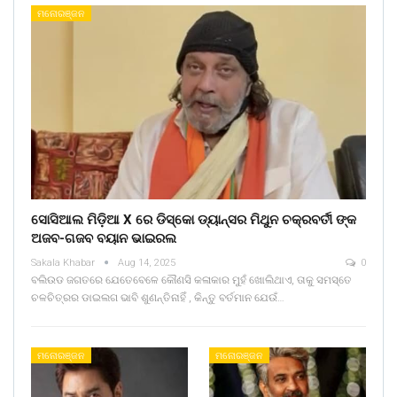
ମନୋରଞ୍ଜନ
ସୋସିଆଲ ମିଡ଼ିଆ X ରେ ଡିସ୍କୋ ଡ୍ୟାନ୍ସର ମିଥୁନ ଚକ୍ରବର୍ତୀ ଙ୍କ
ଅଜବ-ଗଜବ ବୟାନ ଭାଇରଲ
Sakala Khabar
Aug 14, 2025
0
ବଲିଉଡ ଜଗତରେ ଯେତେବେଳେ କୌଣସି କଳାକାର ମୁହଁ ଖୋଲିଥାଏ, ତାକୁ ସମସ୍ତେ
ଚଳଚିତ୍ରର ଡାଇଲଗ ଭାବି ଶୁଣନ୍ତିନାହିଁ , କିନ୍ତୁ ବର୍ତମାନ ଯେଉଁ…
ମନୋରଞ୍ଜନ
ମନୋରଞ୍ଜନ