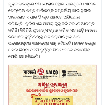
ଯୁବକ ବାଇକ୍‌ରେ ବସି ଫେରାର ହୋଇ ଯାଇଥିଲେ। ଏନେଇ
ପେଟ୍ରୋଲ ପମ୍ପ ମାଲିକଙ୍କ ସମ୍ପର୍କୀୟ ଭାଇ ସୁନୀଲ
ପାଇକରାୟ ଏୟାର ଫିଲ୍ଡ ଥାନାରେ ଅଭିଯୋଗ
କରିଛନ୍ତି। ପୁଲିସ ଏକ ମାମଲା ରୁଜୁ କରି ତଦନ୍ତ ଆରମ୍ଭ
କରିଛି। ସିସିଟିଭି ଫୁଟେଜ୍‌ ସଂଗ୍ରହ କରିବା ସହ ଗାଡ଼ି ନମ୍ବର
ଜରିଆରେ ଦୁର୍ବୃତ୍ତଙ୍କୁ ଠାବ କରାଯାଉଥିବା ଥାନା
ଇନ୍ସପେକ୍ଟର ଜ୍ଞାନେନ୍ଦ୍ର ସାହୁ କହିଛନ୍ତି। ତେବେ ବନ୍ଧୁକ
ଅସଲି କିମ୍ବା ନକଲି ଦୁର୍ବୃତ୍ତ ଗିରଫ ପରେ ଜଣାପଡ଼ିବ
ବୋଲି ସେ କହିଛନ୍ତି।