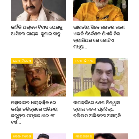
କାହିଁକି ଅଚାନକ ବିବାଦ ଘେରକୁ
ଭାରତୀୟ ସିନେ ଜଗତର ଜଣେ
ଆସିଲେ ଗାୟକ କୁମାର ସାନୁ
ଏଭଳି ନିର୍ଦେଶକ ଯିଏକି ନିଜ
କ୍ୟାରିଅର ରେ ଗୋଟିଏ
ମଧ୍ୟ…
ଦେଶ- ବିଦେଶ
ଦେଶ- ବିଦେଶ
ମହାଭାରତ ଧାରାବାହିକ ରେ
ଦୀପାବଳିରେ ଶେଷ ନିଶ୍ୱାସ
କର୍ଣ୍ଣ ଚରିତ୍ରରେ ଅଭିନୟ
ତ୍ୟାଗ କଲେ ପ୍ରସିଦ୍ଧ
କରୁଥିବା ପଙ୍କଜ ଧୀର ୬୮
ବଲିଉଡ ଅଭିନେତା ଅସରାନି
ବର୍ଷ…
ଦେଶ- ବିଦେଶ
ମନୋରଞ୍ଜନ