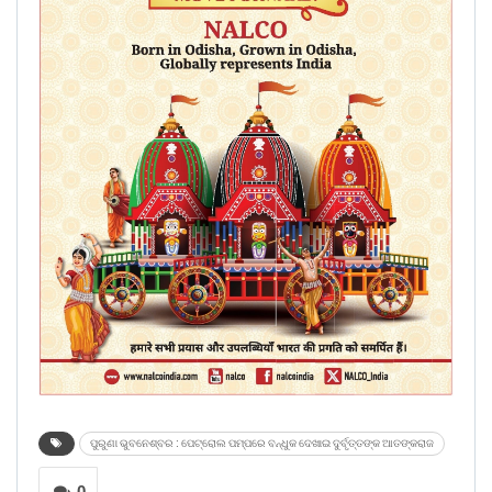
ପୁରୁଣା ଭୁବନେଶ୍ବର : ପେଟ୍ରୋଲ ପମ୍ପରେ ବନ୍ଧୁକ ଦେଖାଇ ଦୁର୍ବୃତ୍ତଙ୍କ ଆତଙ୍କରାଜ
0