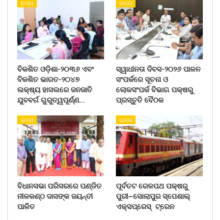
ରାଜ୍ୟ
ରାଜ୍ୟ
ବିକଶିତ ଓଡ଼ିଶା-୨୦୩୬ ଏବଂ
ସ୍ୱାଧୀନତା ଦିବସ-୨୦୨୬ ପାଳନ
ବିକଶିତ ଭାରତ-୨୦୪୭
ସଂପର୍କରେ ସୂଚନା ଓ
ଲକ୍ଷ୍ୟ ହାସଲରେ ଜନଜାତି
ଲୋକସଂପର୍କ ବିଭାଗ ପକ୍ଷରୁ
ଯୁବବର୍ଗ ଗୁରୁତ୍ୱପୂର୍ଣ୍ଣ…
ପ୍ରସ୍ତୁତି ବୈଠକ
ରାଜ୍ୟ
ରାଜ୍ୟ
ବିଧାନସଭା ପରିସରରେ ପଣ୍ଡିତ
ପୂର୍ବତଟ ରେଳପଥ ପକ୍ଷରୁ
ନୀଳକଣ୍ଠ ଦାସଙ୍କ ଜୟନ୍ତୀ
ପୁରୀ–ସୋଲାପୁର ସ୍ପେଶାଲ୍
ପାଳିତ
ଏକ୍ସପ୍ରେସ୍ ଟ୍ରେନ