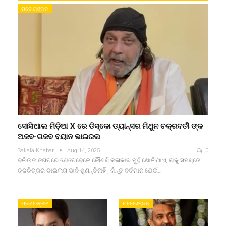
ମନୋରଞ୍ଜନ
ସୋସିଆଲ ମିଡ଼ିଆ X ରେ ଡିସ୍କୋ ଡ୍ୟାନ୍ସର ମିଥୁନ ଚକ୍ରବର୍ତୀ ଙ୍କ
ଅଜବ-ଗଜବ ବୟାନ ଭାଇରଲ
Sakala Khabar
Aug 14, 2025
0
ବଲିଉଡ ଜଗତରେ ଯେତେବେଳେ କୌଣସି କଳାକାର ମୁହଁ ଖୋଲିଥାଏ, ତାକୁ ସମସ୍ତେ
ଚଳଚିତ୍ରର ଡାଇଲଗ ଭାବି ଶୁଣନ୍ତିନାହିଁ , କିନ୍ତୁ ବର୍ତମାନ ଯେଉଁ…
ମନୋରଞ୍ଜନ
ମନୋରଞ୍ଜନ