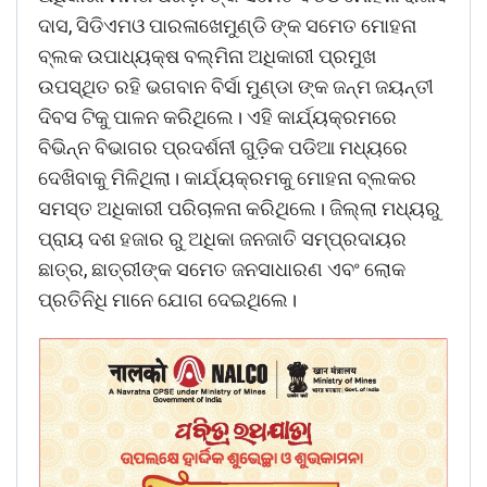
ଦାସ, ସିଡିଏମଓ ପାରଳାଖେମୁଣ୍ଡି ଙ୍କ ସମେତ ମୋହନା
ବ୍ଲକ ଉପାଧ୍ୟକ୍ଷ ବଲ୍ମିନା ଅଧିକାରୀ ପ୍ରମୁଖ
ଉପସ୍ଥିତ ରହି ଭଗବାନ ବିର୍ସା ମୁଣ୍ଡା ଙ୍କ ଜନ୍ମ ଜୟନ୍ତୀ
ଦିବସ ଟିକୁ ପାଳନ କରିଥିଲେ। ଏହି କାର୍ଯ୍ୟକ୍ରମରେ
ବିଭିନ୍ନ ବିଭାଗର ପ୍ରଦର୍ଶନୀ ଗୁଡ଼ିକ ପଡିଆ ମଧ୍ୟରେ
ଦେଖିବାକୁ ମିଳିଥିଲା। କାର୍ଯ୍ୟକ୍ରମକୁ ମୋହନା ବ୍ଲକର
ସମସ୍ତ ଅଧିକାରୀ ପରିଚାଳନା କରିଥିଲେ। ଜିଲ୍ଲା ମଧ୍ୟରୁ
ପ୍ରାୟ ଦଶ ହଜାର ରୁ ଅଧିକା ଜନଜାତି ସମ୍ପ୍ରଦାୟର
ଛାତ୍ର, ଛାତ୍ରୀଙ୍କ ସମେତ ଜନସାଧାରଣ ଏବଂ ଲୋକ
ପ୍ରତିନିଧି ମାନେ ଯୋଗ ଦେଇଥିଲେ।