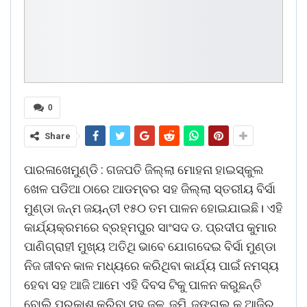
0
Share
ପାରଳାଖେମୁଣ୍ଡି : ଗଜପତି ଜିଲ୍ଲା ମୋହନା ହାଇସ୍କୁଲ
ଖେଳ ପଡିଆ ଠାରେ ଆଡମ୍ବର ସହ ଜିଲ୍ଲା ସ୍ତରୀୟ ବିର୍ସା
ମୁଣ୍ଡା ଜନ୍ମ ଜୟନ୍ତୀ ୧୫୦ ତମ ପାଳନ ହୋଇଯାଇଛି। ଏହି
କାର୍ଯ୍ୟକ୍ରମରେ ବ୍ରହ୍ମପୁର ସାଂସଦ ଡ. ପ୍ରଦୀପ କୁମାର
ପାଣିଗ୍ରାହୀ ମୁଖ୍ୟ ଅତିଥି ଭାବେ ଯୋଗଦେଇ ବିର୍ସା ମୁଣ୍ଡା
ନିଜ ଜୀବନ କାଳ ମଧ୍ୟରେ କରିଥିବା କାର୍ଯ୍ୟ ପାଇଁ ନମସ୍ୟ
ହେବା ସହ ଆଜି ଆମେ ଏହି ଦିବସ ଟିକୁ ପାଳନ କରୁଛନ୍ତି
ବୋଲି ପ୍ରକାଶ କରିବା ସହ ଜଳ, ଜମି, ଜଙ୍ଗଲ କୁ ଆଜିର