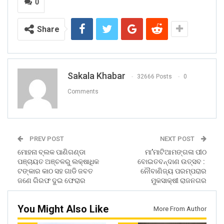
0
Share
Sakala Khabar
32666 Posts
0
Comments
PREV POST
NEXT POST
ମୋହନା ବ୍ଲକ ପାଣିଗଣ୍ଡା
ମା’ମାଟିଆମଙ୍ଗଳା ପୀଠ
ପଞ୍ଚାୟତ ଅଞ୍ଚଳରୁ ଲକ୍ଷାଧିକ
ବୋଇତବନ୍ଦାଣ ଉତ୍ସବ :
ଟଙ୍କାର କାଠ ସହ ଗାଡି ଜବତ
ନୌବାଣିଜ୍ୟ ପରମ୍ପରାର
ଜଣେ ଗିରଫ ଦୁଇ ଫେରାର
ମୁକସାକ୍ଷୀ ରାଜନଗର
You Might Also Like
More From Author