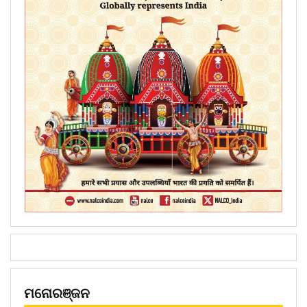
ମନୋରଞ୍ଜନ