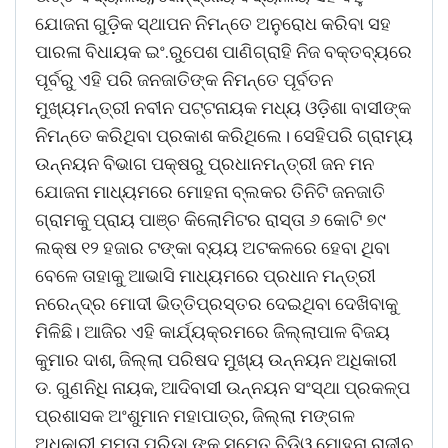
ଯୋଜନା ଗୁଡ଼ିକ ସ୍ଥାପନ ନିମନ୍ତେ ଅନୁରୋଧ କରିବା ସହ
ପାରଳା ବିଧାୟକ ଇଂ.ରୁପେଶ ପାଣିଗ୍ରାହି ନିଜ ବକ୍ତବ୍ୟରେ
ପୂର୍ବରୁ ଏହି ପରି ଜନଜାତିଙ୍କ ନିମନ୍ତେ ପୂର୍ବତନ
ମୁଖ୍ୟମନ୍ତ୍ରୀ ନବୀନ ପଟ୍ଟନାୟକ ମଧ୍ୟ ଓଡ଼ିଶା ବାସୀଙ୍କ
ନିମନ୍ତେ କରିଥିବା ପ୍ରକାଶ କରିଥିଲେ। ସେହିପରି ଗ୍ରାମ୍ୟ
ଉନ୍ନୟନ ବିଭାଗ ପକ୍ଷରୁ ପ୍ରଧାନମନ୍ତ୍ରୀ ଜନ ମନ
ଯୋଜନା ମାଧ୍ୟମରେ ମୋହନା ବ୍ଲକର ତିନିଟି ଜନଜାତି
ଗ୍ରାମକୁ ପ୍ରାୟ ପାଞ୍ଚ କିଲୋମିଟର ରାସ୍ତା ୬ କୋଟି ୭୯
ଲକ୍ଷ ୧୨ ହଜାର ଟଙ୍କା ବ୍ୟୟ ଅଟକଳରେ ହେବା ଥିବା
ବେଳେ ତାହାକୁ ଆଭାସି ମାଧ୍ୟମରେ ପ୍ରଧାନ ମନ୍ତ୍ରୀ
ନରେନ୍ଦ୍ର ମୋଦୀ ଭିତ୍ତିପ୍ରସ୍ତର ଦେଇଥିବା ଦେଖିବାକୁ
ମିଳିଛି। ଆଜିର ଏହି କାର୍ଯ୍ୟକ୍ରମରେ ଜିଲ୍ଲାପାଳ ବିଜୟ
କୁମାର ଦାଶ, ଜିଲ୍ଲା ପରିଷଦ ମୁଖ୍ୟ ଉନ୍ନୟନ ଅଧିକାରୀ
ଡ. ଗୁଣନିଧି ନାୟକ, ଆଦିବାସୀ ଉନ୍ନୟନ ସଂସ୍ଥା ପ୍ରକଳ୍ପ
ପ୍ରଶାସକ ଅଂଶୁମାନ ମହାପାତ୍ର, ଜିଲ୍ଲା ମଙ୍ଗଳ
ଅଧିକାରୀ ମମତା ପରିଡ଼ା ଙ୍କ ସମେତ ବିଡିଓ ମୋହନା ରାଜୀବ