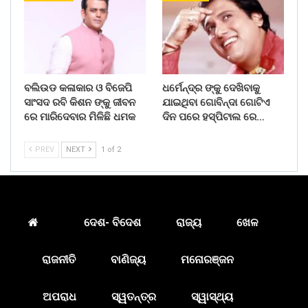
ବଲିଉଡ କଳାକାର ଓ ବିଜେପି
ଧର୍ମେନ୍ଦ୍ର ଙ୍କୁ ଦେଖିବାକୁ
ସାଂସଦ ରବି କିଶନ ଙ୍କୁ ଜୀବନ
ଯାଇଥିବା ଗୋବିନ୍ଦା ଗୋଟିଏ
ରେ ମାରିଦେବାର ମିଳିଛି ଧମକ
ଦିନ ପରେ ହସ୍ପିଟାଲ ରେ…
PREV
NEXT
1 of 2
ଦେଶ- ବିଦେଶ
ରାଜ୍ୟ
ଖେଳ
ରାଜନୀତି
ବାଣିଜ୍ୟ
ମନୋରଞ୍ଜନ
ଅପରାଧ
ସ୍ୱତନ୍ତ୍ର
ସ୍ୱାସ୍ଥ୍ୟ