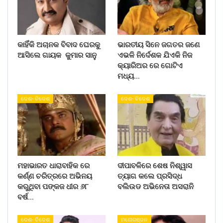
କାହିଁକି ଅଚାନକ ବିବାଦ ଘେରକୁ
ଭାରତୀୟ ସିନେ ଜଗତର ଜଣେ
ଆସିଲେ ଗାୟକ କୁମାର ସାନୁ
ଏଭଳି ନିର୍ଦେଶକ ଯିଏକି ନିଜ
କ୍ୟାରିଅର ରେ ଗୋଟିଏ
ମଧ୍ୟ…
ଦେଶ- ବିଦେଶ
ଦେଶ- ବିଦେଶ
ମହାଭାରତ ଧାରାବାହିକ ରେ
ଦୀପାବଳିରେ ଶେଷ ନିଶ୍ୱାସ
କର୍ଣ୍ଣ ଚରିତ୍ରରେ ଅଭିନୟ
ତ୍ୟାଗ କଲେ ପ୍ରସିଦ୍ଧ
କରୁଥିବା ପଙ୍କଜ ଧୀର ୬୮
ବଲିଉଡ ଅଭିନେତା ଅସରାନି
ବର୍ଷ…
ଦେଶ- ବିଦେଶ
ମନୋରଞ୍ଜନ