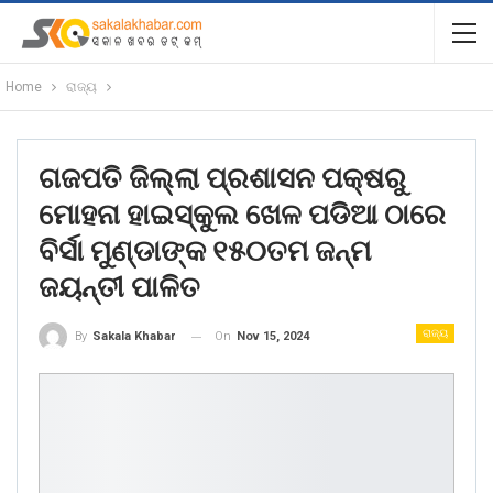
Home
ରାଜ୍ୟ
ଗଜପତି ଜିଲ୍ଲା ପ୍ରଶାସନ ପକ୍ଷରୁ
ମୋହନା ହାଇସ୍କୁଲ ଖେଳ ପଡିଆ ଠାରେ
ବିର୍ସା ମୁଣ୍ଡାଙ୍କ ୧୫୦ତମ ଜନ୍ମ
ଜୟନ୍ତୀ ପାଳିତ
ରାଜ୍ୟ
On
Nov 15, 2024
By
Sakala Khabar