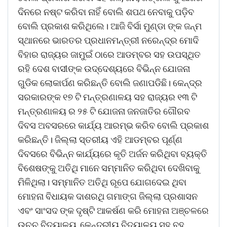
ଦିନରେ ନଷ୍ଟ କରିବା ନାହିଁ ବୋଲି ଶପଥ ନେବାକୁ ପଡ଼ିବ
ବୋଲି ପ୍ରକାଶ କରିଥିଲେ। ଆଜି ବିର୍ସା ମୁଣ୍ଡା ଙ୍କ ଜନ୍ମ
ସ୍ଥାନରେ ଭାରତର ପ୍ରଧାନମନ୍ତ୍ରୀ ନରେନ୍ଦ୍ର ମୋଦି
ବିହାର ରାଜ୍ୟର ଜାମୁଇଁ ଠାରେ ଆଡମ୍ବର ସହ ଉପସ୍ଥିତ
ରହି ଦେଶ ବାସୀଙ୍କ ଉଦ୍ଦେଶ୍ୟରେ ବିଭିନ୍ନ ଯୋଜନା
ଗୁଡିକ ଲୋକାର୍ପଣ କରିଛନ୍ତି ବୋଲି ଜଣାପଡିଛି। କେନ୍ଦ୍ର
ସରକାରଙ୍କ ୧୭ ଟି ମନ୍ତ୍ରଣାଳୟ ସହ ରାଜ୍ୟର ୧୩ ଟି
ମନ୍ତ୍ରଣାଳୟ ର ୨୫ ଟି ଯୋଜନା ଜନଜାତିର ଗୌରବ
ଦିବସ ଅବସରରେ କାର୍ଯ୍ୟ ଆରମ୍ଭ କରିବ ବୋଲି ପ୍ରକାଶ
କରିଛନ୍ତି। ଜିଲ୍ଲା ସ୍ତରୀୟ ଏହି ଆଡମ୍ବର ପୂର୍ଣ୍ଣ
ଦିବସରେ ବିଭିନ୍ନ କାର୍ଯ୍ୟରେ କୃତି ଅର୍ଜନ କରିଥିବା ବ୍ୟକ୍ତି
ବିଶେଷଙ୍କୁ ଅତିଥି ମାନେ ସମ୍ମାନିତ କରିଥିବା ଦେଖିବାକୁ
ମିଳିଥିଲା। ସମ୍ମାନିତ ଅତିଥି ରୂପେ ଯୋଗଦେଇ ଥିବା
ମୋହନା ବିଧାୟକ ଦାଶରଥି ଗମାଙ୍ଗ ଜିଲ୍ଲା ପ୍ରଶାସନ
ଏବଂ ସାଂସଦ ଙ୍କ ଦୃଷ୍ଟି ଆକର୍ଷଣ କରି ମୋହନା ଅଞ୍ଚଳରେ
ଉଚ୍ଚ ବିଦ୍ୟାଳୟ, କେନ୍ଦ୍ରୀୟ ବିଦ୍ୟାଳୟ ସହ ବହୁ