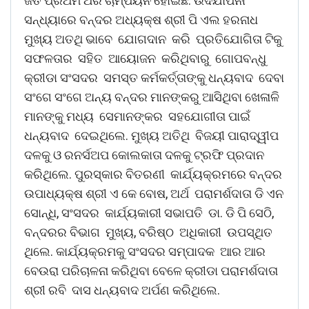
ଜିତି ପ୍ରଥମ ଥର ଚାମ୍ପିୟନ ହୋଇଛି. ଉଦଯାପନୀ
ସନ୍ଧ୍ୟାରେ ବନ୍ଦର ଅଧ୍ୟକ୍ଷ ଶ୍ରୀ ପି ଏଲ ହରନାଧ
ମୁଖ୍ୟ ଅତଥି ଭାବେ ଯୋଗଦାନ କରି ପ୍ରତିଯୋଗିତା ଟିକୁ
ସଫଳତାର ସହିତ ଆୟୋଜନ କରିଥିବାରୁ ଗୋପବନ୍ଧୁ
କ୍ରୀଡା ସଂସଦର ସମସ୍ତ କର୍ମକର୍ତ୍ତାଙ୍କୁ ଧନ୍ୟବାଦ ଦେବା
ସଂଗେ ସଂଗେ ଅନ୍ୟ ବନ୍ଦର ମାନଙ୍କରୁ ଆସିଥିବା ଖେଳାଳି
ମାନଙ୍କୁ ମଧ୍ୟ ସେମାନଙ୍କର ସହଯୋଗୀତା ପାଇଁ
ଧନ୍ୟବାଦ ଦେଇଥିଲେ. ମୁଖ୍ୟ ଅତିଥି ବିଜୟୀ ପାରାଦ୍ୱୀପ
ଦଳକୁ ଓ ରନର୍ସଅପ କୋଲକାତା ଦଳକୁ ଟ୍ରଫି ପ୍ରଦାନ
କରିଥିଲେ. ପୁରସ୍କାର ବିତରଣୀ କାର୍ଯ୍ୟକ୍ରମରେ ବନ୍ଦର
ଉପାଧ୍ୟକ୍ଷ ଶ୍ରୀ ଏ କେ ବୋଷ, ଅର୍ଥ ପରାମର୍ଶଦାତା ଡି ଏନ
ସୋନ୍ଧି, ସଂସଦର କାର୍ଯ୍ୟକାରୀ ସଭାପତି ଡା. ଡି ପି ସେଠି,
ବନ୍ଦରର ବିଭାଗ ମୁଖ୍ୟ, ବରିଷ୍ଠ ଅଧିକାରୀ ଉପସ୍ଥିତ
ଥିଲେ. କାର୍ଯ୍ୟକ୍ରମକୁ ସଂସଦର ସମ୍ପାଦକ ଆର ଆର
ବେଉରା ପରିଚାଳନା କରିଥିବା ବେଳେ କ୍ରୀଡା ପରାମର୍ଶଦାତା
ଶ୍ରୀ ରବି ଦାସ ଧନ୍ୟବାଦ ଅର୍ପଣ କରିଥିଲେ.