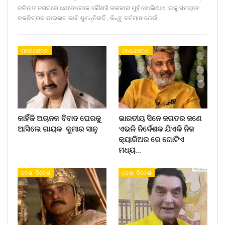
ବଲିଉଡ ଜଗତରେ ଯେତେବେଳେ କୌଣସି କଳାକାର ମୁହଁ ଖୋଲିଥାଏ, ତାକୁ ସମସ୍ତେ
ଚଳଚିତ୍ରର ଡାଇଲଗ ଭାବି ଶୁଣନ୍ତିନାହିଁ , କିନ୍ତୁ ବର୍ତମାନ ଯେଉଁ…
ମନୋରଞ୍ଜନ
ମନୋରଞ୍ଜନ
କାହିଁକି ଅଚାନକ ବିବାଦ ଘେରକୁ
ଭାରତୀୟ ସିନେ ଜଗତର ଜଣେ
ଆସିଲେ ଗାୟକ କୁମାର ସାନୁ
ଏଭଳି ନିର୍ଦେଶକ ଯିଏକି ନିଜ
କ୍ୟାରିଅର ରେ ଗୋଟିଏ
ମଧ୍ୟ…
ଦେଶ- ବିଦେଶ
ଦେଶ- ବିଦେଶ