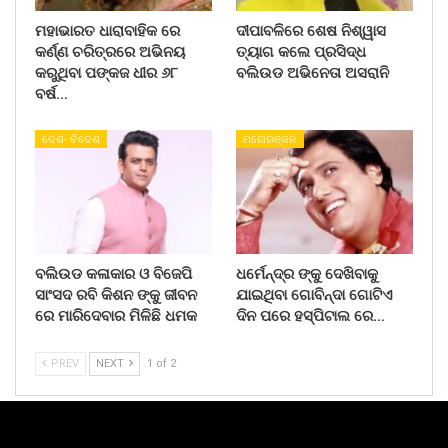
ମହାଭାରତ ଧାରାବାହିକ ରେ
ଦୀପାବଳିରେ ଶେଷ ନିଶ୍ୱାସ
କର୍ଣ୍ଣ ଚରିତ୍ରରେ ଅଭିନୟ
ତ୍ୟାଗ କଲେ ପ୍ରସିଦ୍ଧ
କରୁଥିବା ପଙ୍କଜ ଧୀର ୬୮
ବଲିଉଡ ଅଭିନେତା ଅସରାନି
ବର୍ଷ…
ଦେଶ- ବିଦେଶ
ମନୋରଞ୍ଜନ
ବଲିଉଡ କଳାକାର ଓ ବିଜେପି
ଧର୍ମେନ୍ଦ୍ର ଙ୍କୁ ଦେଖିବାକୁ
ସାଂସଦ ରବି କିଶନ ଙ୍କୁ ଜୀବନ
ଯାଇଥିବା ଗୋବିନ୍ଦା ଗୋଟିଏ
ରେ ମାରିଦେବାର ମିଳିଛି ଧମକ
ଦିନ ପରେ ହସ୍ପିଟାଲ ରେ…
PREV
NEXT
1 of 2