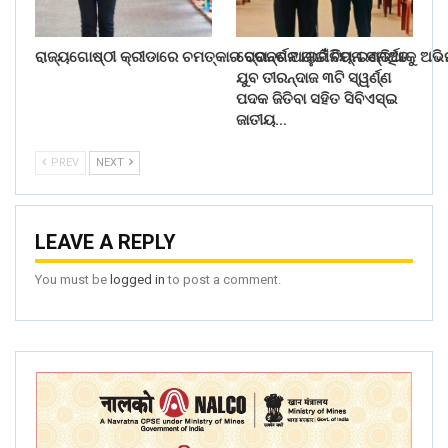
ରାଜ୍ୟଗୋଷ୍ଠୀ କ୍ରୀଡାରେ ଚମତ୍କାର ପ୍ରଦର୍ଶନ ପାଇଁ ଟିମ୍ ଇଣ୍ଡିଆକୁ ଅଭ
ବେଦାନ୍ତ ଆଲୁମିନିୟମ ସମର୍ଥିତ
ଯୁବ ତୀରନ୍ଦାଜ ୩ଟି ସ୍ୱର୍ଣ୍ଣ
ପଦକ ଜିତିବା ସହିତ ସିବିଏସ୍ଇ
ଜାତୀୟ…
PREV
NEXT
LEAVE A REPLY
You must be
logged in
to post a comment.