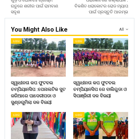
ଗୁଡ଼ ଓ ଘୋଳଦହି ଗ୍ରୀଷ୍ମ
ଧରାକୋଟରେ ଜିଲ୍ଲାପାଳ :
ଋତୁରେ ଶରୀର ପାଇଁ ରାମବାଣ
ବିକଶିତ ଧରାକୋଟର ରୋଡ ମ୍ୟାପ
ସଦୃଶ
ପାଇଁ ପ୍ରସ୍ତୁତି ଆରମ୍ଭ
You Might Also Like
All
ଖେଳ
ଖେଳ
ସ୍ୱାଧୀନତା କପ ଫୁଟବଲ
ସ୍ୱାଧୀନତା କପ ଫୁଟବଲ
ଚମ୍ପିୟାନସିପ :ପେନାଲଟିକ ସୁଟ
ଚମ୍ପିୟାନସିପ ରେ ବାଲିଗୁଡା ଓ
ଜରିଆରେ ପାଦେରୀପଡା ଓ
ସିପାଞ୍ଜିରୀ ଦଳ ବିଜୟୀ
ସୁଣ୍ଡରୁମିଲା ଦଳ ବିଜୟୀ
ଖେଳ
ଖେଳ