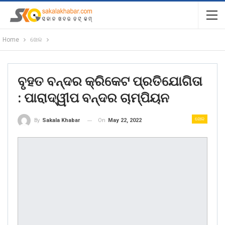
Home
ଖେଳ
ବୃହତ ବନ୍ଦର କ୍ରିକେଟ ପ୍ରତିଯୋଗିତା
: ପାରାଦ୍ୱୀପ ବନ୍ଦର ଚାମ୍ପିୟନ
ଖେଳ
On
May 22, 2022
By
Sakala Khabar