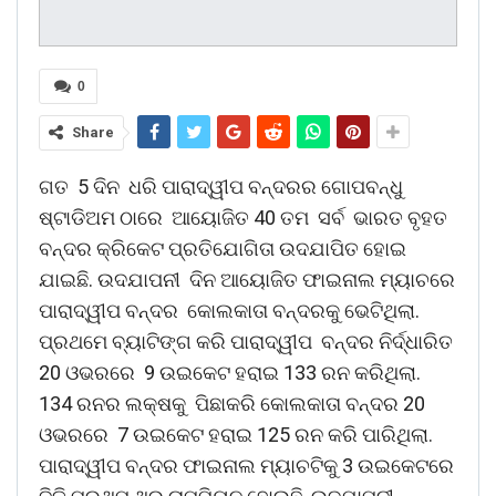
0
Share
ଗତ 5 ଦିନ ଧରି ପାରାଦ୍ୱୀପ ବନ୍ଦରର ଗୋପବନ୍ଧୁ
ଷ୍ଟାଡିଅମ ଠାରେ ଆୟୋଜିତ 40 ତମ ସର୍ବ ଭାରତ ବୃହତ
ବନ୍ଦର କ୍ରିକେଟ ପ୍ରତିଯୋଗିତା ଉଦଯାପିତ ହୋଇ
ଯାଇଛି. ଉଦଯାପନୀ ଦିନ ଆୟୋଜିତ ଫାଇନାଲ ମ୍ୟାଚରେ
ପାରାଦ୍ୱୀପ ବନ୍ଦର କୋଲକାତା ବନ୍ଦରକୁ ଭେଟିଥିଲା.
ପ୍ରଥମେ ବ୍ୟାଟିଙ୍ଗ କରି ପାରାଦ୍ୱୀପ ବନ୍ଦର ନିର୍ଦ୍ଧାରିତ
20 ଓଭରରେ 9 ଉଇକେଟ ହରାଇ 133 ରନ କରିଥିଲା.
134 ରନର ଲକ୍ଷକୁ ପିଛାକରି କୋଲକାତା ବନ୍ଦର 20
ଓଭରରେ 7 ଉଇକେଟ ହରାଇ 125 ରନ କରି ପାରିଥିଲା.
ପାରାଦ୍ୱୀପ ବନ୍ଦର ଫାଇନାଲ ମ୍ୟାଚଟିକୁ 3 ଉଇକେଟରେ