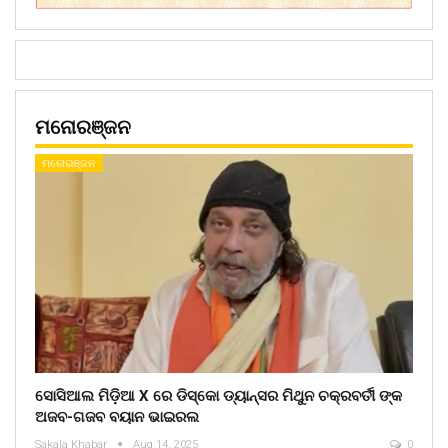
ମନୋରଞ୍ଜନ
ମନୋରଞ୍ଜନ
ସୋସିଆଲ ମିଡ଼ିଆ X ରେ ଡିସ୍କୋ ଡ୍ୟାନ୍ସର ମିଥୁନ ଚକ୍ରବର୍ତୀ ଙ୍କ
ଅଜବ-ଗଜବ ବୟାନ ଭାଇରଲ
Sakala Khabar
Aug 14, 2025
0