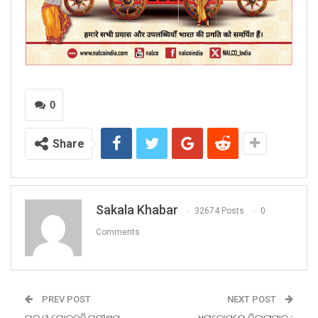
0
Share
Sakala Khabar
32674 Posts
0
Comments
PREV POST
NEXT POST