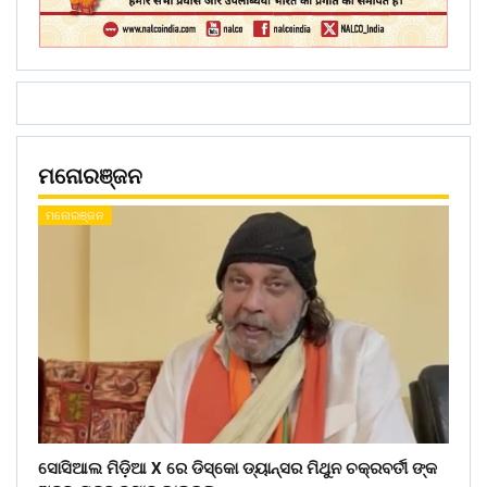
ମନୋରଞ୍ଜନ
ମନୋରଞ୍ଜନ
ସୋସିଆଲ ମିଡ଼ିଆ X ରେ ଡିସ୍କୋ ଡ୍ୟାନ୍ସର ମିଥୁନ ଚକ୍ରବର୍ତୀ ଙ୍କ