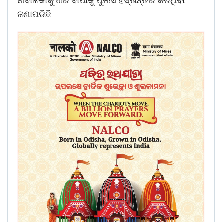
ନାବାଳିକାକୁ ତାର ବାପାକୁ ପୁଲିସ ହସ୍ତାନ୍ତର କରିଥିବା
ଜଣାପଡିଛି