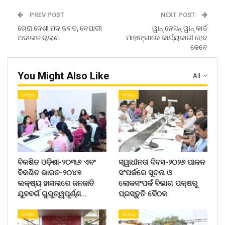
PREV POST
NEXT POST
ଚୋରା ଦେଶୀ ମଦ ଜବତ, ବେପାରୀ
ୱାନ୍ ନେସନ୍ ୱାନ୍ କାର୍ଡ
ଅଦାଲତ ଚାଲାଣ
ମାହାଙ୍ଗାରେ କାର୍ଯ୍ୟକାରୀ ହେବ
କେବେ
You Might Also Like
All
ରାଜ୍ୟ
ରାଜ୍ୟ
ବିକଶିତ ଓଡ଼ିଶା-୨୦୩୬ ଏବଂ
ସ୍ୱାଧୀନତା ଦିବସ-୨୦୨୬ ପାଳନ
ବିକଶିତ ଭାରତ-୨୦୪୭
ସଂପର୍କରେ ସୂଚନା ଓ
ଲକ୍ଷ୍ୟ ହାସଲରେ ଜନଜାତି
ଲୋକସଂପର୍କ ବିଭାଗ ପକ୍ଷରୁ
ଯୁବବର୍ଗ ଗୁରୁତ୍ୱପୂର୍ଣ୍ଣ…
ପ୍ରସ୍ତୁତି ବୈଠକ
ରାଜ୍ୟ
ରାଜ୍ୟ