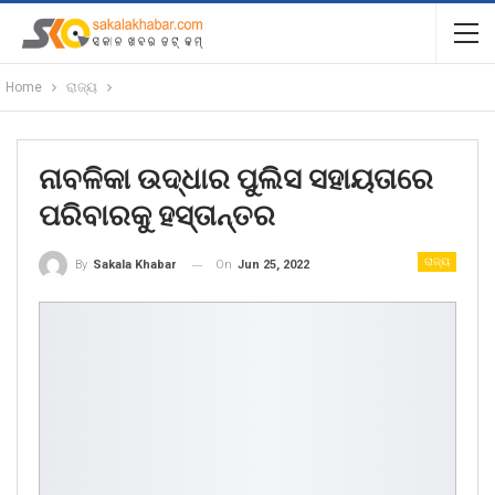
Home
ରାଜ୍ୟ
ନାବଳିକା ଉଦ୍ଧାର ପୁଲିସ ସହାୟତାରେ
ପରିବାରକୁ ହସ୍ତାନ୍ତର
ରାଜ୍ୟ
On
Jun 25, 2022
By
Sakala Khabar