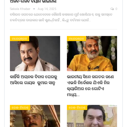
ଅଜବ-ଗଜବ ବୟାନ ଭାଇରଲ
Sakala Khabar
Aug 14, 2025
0
ବଲିଉଡ ଜଗତରେ ଯେତେବେଳେ କୌଣସି କଳାକାର ମୁହଁ ଖୋଲିଥାଏ, ତାକୁ ସମସ୍ତେ
ଚଳଚିତ୍ରର ଡାଇଲଗ ଭାବି ଶୁଣନ୍ତିନାହିଁ , କିନ୍ତୁ ବର୍ତମାନ ଯେଉଁ…
ମନୋରଞ୍ଜନ
ମନୋରଞ୍ଜନ
କାହିଁକି ଅଚାନକ ବିବାଦ ଘେରକୁ
ଭାରତୀୟ ସିନେ ଜଗତର ଜଣେ
ଆସିଲେ ଗାୟକ କୁମାର ସାନୁ
ଏଭଳି ନିର୍ଦେଶକ ଯିଏକି ନିଜ
କ୍ୟାରିଅର ରେ ଗୋଟିଏ
ମଧ୍ୟ…
ଦେଶ- ବିଦେଶ
ଦେଶ- ବିଦେଶ