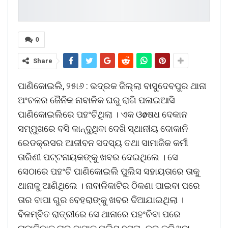
0
Share
ପାଣିକୋଇଲି, ୨୫ା୬ : ଭଦ୍ରକ ଜିଲ୍ଲା ବାସୁଦେବପୁର ଥାନା
ଅଂଚଳର ଜୈନିକ ନାବାଳିକ ଘରୁ ରାଗି ପଳାଇଆସି
ପାଣିକୋଇଲିରେ ପହଂଚିଥିଲା । ଏକ ଓøଷଧ ଦେକାନ
ସମ୍ମୁଖରେ ବସି କାନ୍ଦୁଥିବା ଦେଖି ସ୍ଥାନୀୟ ଦୋକାନି
ରେଡକ୍ରସର ଆଜୀବନ ସଦସ୍ୟ ତଥା ସାମାଜିକ କର୍ମୀ
ତାରିଣୀ ପଟ୍ଟନାୟକଙ୍କୁ ଖବର ଦେଇଥିଲେ । ସେ
ସେଠାରେ ପହଂଚି ପାଣିକୋଇଲି ପୁଲିସ ସହାୟତାରେ ତାକୁ
ଥାନାକୁ ଆଣିଥିଲେ । ନାବାଳିକାଟିର ଠିକଣା ପାଇବା ପରେ
ତାର ବାପା ଗୁର ବେହରାଙ୍କୁ ଖବର ଦିଆଯାଇଥିଲା ।
ବିଳମ୍ବିତ ରାତ୍ରୀରେ ସେ ଥାନାରେ ପହଂଚିବା ପରେ