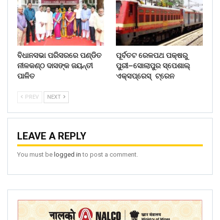
ବିଧାନସଭା ପରିସରରେ ପଣ୍ଡିତ
ପୂର୍ବତଟ ରେଳପଥ ପକ୍ଷରୁ
ନୀଳକଣ୍ଠ ଦାସଙ୍କ ଜୟନ୍ତୀ
ପୁରୀ–ସୋଲାପୁର ସ୍ପେଶାଲ୍
ପାଳିତ
ଏକ୍ସପ୍ରେସ୍ ଟ୍ରେନ
PREV
NEXT
LEAVE A REPLY
You must be
logged in
to post a comment.