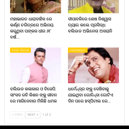
ମହାଭାରତ ଧାରାବାହିକ ରେ
ଦୀପାବଳିରେ ଶେଷ ନିଶ୍ୱାସ
କର୍ଣ୍ଣ ଚରିତ୍ରରେ ଅଭିନୟ
ତ୍ୟାଗ କଲେ ପ୍ରସିଦ୍ଧ
କରୁଥିବା ପଙ୍କଜ ଧୀର ୬୮
ବଲିଉଡ ଅଭିନେତା ଅସରାନି
ବର୍ଷ…
ଦେଶ- ବିଦେଶ
ମନୋରଞ୍ଜନ
ବଲିଉଡ କଳାକାର ଓ ବିଜେପି
ଧର୍ମେନ୍ଦ୍ର ଙ୍କୁ ଦେଖିବାକୁ
ସାଂସଦ ରବି କିଶନ ଙ୍କୁ ଜୀବନ
ଯାଇଥିବା ଗୋବିନ୍ଦା ଗୋଟିଏ
ରେ ମାରିଦେବାର ମିଳିଛି ଧମକ
ଦିନ ପରେ ହସ୍ପିଟାଲ ରେ…
PREV
NEXT
1 of 2