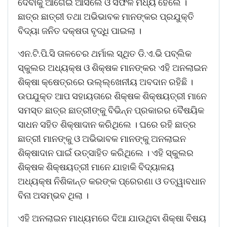
ଦେବାକୁ ଆଗେଇ ଆସିଲେ ଓ ସଫଳ ମଧ୍ୟ ହେଲେ ।
ଛାତ୍ର ଛାତ୍ରୀ ତଥା ଅଭିଭାବକ ମାନଙ୍କର ପ୍ରଯୁକ୍ତି
ବିଦ୍ୟା ଜନିତ ଦକ୍ଷତା ବୃଦ୍ଧି ପାଇଲା ।
ଏନ.ଟି.ପି.ସି ତାଳଚେର ଥର୍ମାଲ ସ୍ଥିତ ଡି.ଏ.ଭି ପବ୍ଲିକ
ସ୍କୁଲର ଅଧ୍ୟକ୍ଷ ଓ ଶିକ୍ଷକ ମାନଙ୍କର ଏହି ଅନଲାଇନ
ଶିକ୍ଷା କ୍ଷେତ୍ରରେ ଉଲ୍ଲ୍ଖେନୀୟ ଅବଦାନ ରହିଛି ।
ଉପଯୁକ୍ତ ଆପ ସହାୟତାରେ ଶିକ୍ଷକ ଶିକ୍ଷୟତ୍ରୀ ମାନେ
ସମସ୍ତ ଛାତ୍ର ଛାତ୍ରୀଙ୍କୁ ବିଭିନ୍ନ ପ୍ରକାରର ବୈଷୟିକ
ସାଧନ ସହିତ ଶିକ୍ଷାଦାନ କରିଥିଲେ । ଘରେ ରହି ଛାତ୍ର
ଛାତ୍ରୀ ମାନଙ୍କୁ ଓ ଅଭିଭାବକ ମାନଙ୍କୁ ଅନଲାଇନ
ଶିକ୍ଷାଦାନ ପାଇଁ ଉତ୍ସାହିତ କରିଥିଲେ । ଏହି ସ୍କୁଲର
ଶିକ୍ଷକ ଶିକ୍ଷୟତ୍ରୀ ମାନେ ଯାହାକି ବିଦ୍ୟାଳୟ
ଅଧ୍ୟକ୍ଷ ନିଶିକାନ୍ତ କରଙ୍କ ପ୍ରେରଣା ଓ ତତ୍ୱାବଧାନ
ବିନା ଅସମ୍ଭବ ଥିଲା ।
ଏହି ଅନଲାଇନ ମାଧ୍ୟମରେ ଦିଆ ଯାଉଥିବା ଶିକ୍ଷା ବିଷୟ