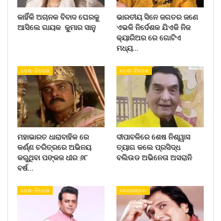
କାହିଁକି ଅଚାନକ ବିବାଦ ଘେରକୁ
ଭାରତୀୟ ସିନେ ଜଗତର ଜଣେ
ଆସିଲେ ଗାୟକ କୁମାର ସାନୁ
ଏଭଳି ନିର୍ଦେଶକ ଯିଏକି ନିଜ
କ୍ୟାରିଅର ରେ ଗୋଟିଏ
ମଧ୍ୟ…
ଦେଶ- ବିଦେଶ
ଦେଶ- ବିଦେଶ
ମହାଭାରତ ଧାରାବାହିକ ରେ
ଦୀପାବଳିରେ ଶେଷ ନିଶ୍ୱାସ
କର୍ଣ୍ଣ ଚରିତ୍ରରେ ଅଭିନୟ
ତ୍ୟାଗ କଲେ ପ୍ରସିଦ୍ଧ
କରୁଥିବା ପଙ୍କଜ ଧୀର ୬୮
ବଲିଉଡ ଅଭିନେତା ଅସରାନି
ବର୍ଷ…
ଦେଶ- ବିଦେଶ
ମନୋରଞ୍ଜନ