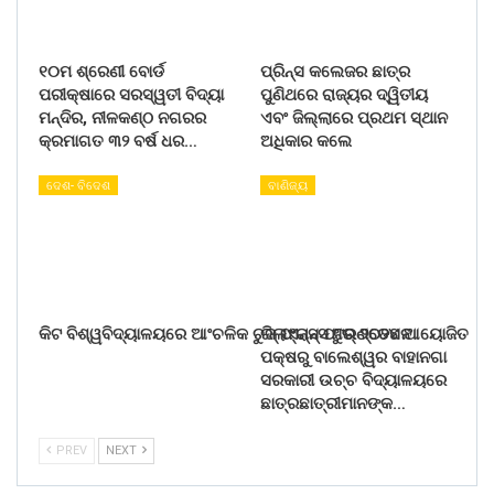
୧୦ମ ଶ୍ରେଣୀ ବୋର୍ଡ
ପ୍ରିନ୍ସ କଲେଜର ଛାତ୍ର
ପରୀକ୍ଷାରେ ସରସ୍ୱତୀ ବିଦ୍ୟା
ପୁଣିଥରେ ରାଜ୍ୟର ଦ୍ୱିତୀୟ
ମନ୍ଦିର, ନୀଳକଣ୍ଠ ନଗରର
ଏବଂ ଜିଲ୍ଲାରେ ପ୍ରଥମ ସ୍ଥାନ
କ୍ରମାଗତ ୩୨ ବର୍ଷ ଧର…
ଅଧିକାର କଲେ
ଦେଶ- ବିଦେଶ
ବାଣିଜ୍ୟ
କିଟ ବିଶ୍ୱବିଦ୍ୟାଳୟରେ ଆଂଚଳିକ ଚୁଜ୍ ଫ୍ରାନ୍ସ ଟୁର୍ ୨୦୨୪ ଆୟୋଜିତ
ରିଲାଏନ୍ସ ଫାଉଣ୍ଡେସନ
ପକ୍ଷରୁ ବାଲେଶ୍ୱର ବାହାନଗା
ସରକାରୀ ଉଚ୍ଚ ବିଦ୍ୟାଳୟରେ
ଛାତ୍ରଛାତ୍ରୀମାନଙ୍କ…
PREV
NEXT