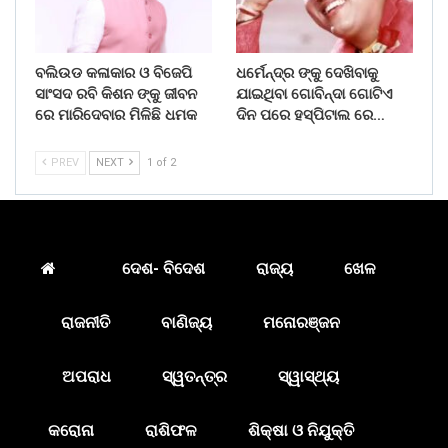
ବଲିଉଡ କଳାକାର ଓ ବିଜେପି
ଧର୍ମେନ୍ଦ୍ର ଙ୍କୁ ଦେଖିବାକୁ
ସାଂସଦ ରବି କିଶନ ଙ୍କୁ ଜୀବନ
ଯାଇଥିବା ଗୋବିନ୍ଦା ଗୋଟିଏ
ରେ ମାରିଦେବାର ମିଳିଛି ଧମକ
ଦିନ ପରେ ହସ୍ପିଟାଲ ରେ…
PREV
NEXT
1 of 2
ଦେଶ- ବିଦେଶ
ରାଜ୍ୟ
ଖେଳ
ରାଜନୀତି
ବାଣିଜ୍ୟ
ମନୋରଞ୍ଜନ
ଅପରାଧ
ସ୍ୱତନ୍ତ୍ର
ସ୍ୱାସ୍ଥ୍ୟ
କରୋନା
ରାଶିଫଳ
ଶିକ୍ଷା ଓ ନିଯୁକ୍ତି