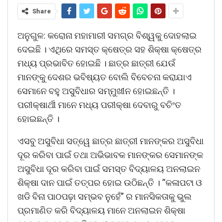
Share
ଅନୁଗୁଳ: କରୋନା ମହାମାରୀ ସମଗ୍ର ବିଶ୍ୱକୁ ଦୋହଲାଇ
ଦେଇଛି । ଏଥିରେ ସମସ୍ତ କ୍ଷେତ୍ର ସହ ଶିକ୍ଷା କ୍ଷେତ୍ର
ମଧ୍ୟ ପ୍ରଭାବିତ ହୋଇଛି । ଛାତ୍ର ଛାତ୍ରୀ ଯେଉଁ
ମାନଙ୍କୁ ଦେଶର ଭବିଷ୍ୟତ ବୋଲି ବିବେଚନା କରାଯାଏ
ସେମାନେ ବହୁ ଅସୁବିଧାର ସମ୍ମୁଖୀନ ହୋଇଛନ୍ତି ।
ପରୀକ୍ଷାର୍ଥୀ ମାନେ ମଧ୍ୟ ପରୀକ୍ଷା ଦେବାରୁ ବଚିଂତ
ହୋଇଛନ୍ତି ।
ଏସବୁ ଅସୁବିଧା ସତ୍ୱେ ଛାତ୍ର ଛାତ୍ରୀ ମାନଙ୍କର ଅସୁବିଧା
ଦୂର କରିବା ପାଇଁ ତଥା ଅଭିଭାବକ ମାନଙ୍କର ସେମାନଙ୍କ
ଅସୁବିଧା ଦୂର କରିବା ପାଇଁ ସମସ୍ତ ବିଦ୍ୟାଳୟ ଅନଲାଇନ
ଶିକ୍ଷା ଦାନ ପାଇଁ ତତ୍ପର ହୋଇ ଉଠିଛନ୍ତି । “କଳାପଟା ଓ
ଖଡି ବିନା ପାଠପଢ଼ା ସମ୍ଭବ ନୁହେଁ” ର ମାନସିକତାକୁ ଭୁଲ
ପ୍ରମାଣିତ କରି ବିଦ୍ୟାଳୟ ମାନେ ଅନଲାଇନ ଶିକ୍ଷା