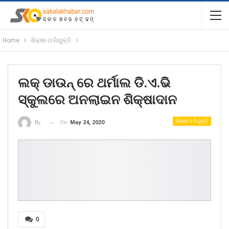
Home
ଶିକ୍ଷା ଓ ନିଯୁକ୍ତି
ଲକ୍ ଡାଉନ୍ ରେ ଥର୍ମାଲ ଡି.ଏ.ଭି
ସ୍କୁଲରେ ଅନଲାଇନ ଶିକ୍ଷାଦାନ
ଶିକ୍ଷା ଓ ନିଯୁକ୍ତି
On
May 24, 2020
By
0