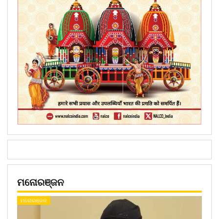
ମନୋରଞ୍ଜନ
ମନୋରଞ୍ଜନ