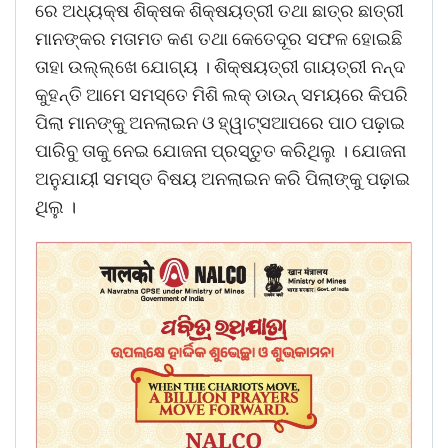
ରେ ଅଧ୍ୟକ୍ଷ ଶିକ୍ଷକ ଶିକ୍ଷୟତ୍ରୀ ତଥା ଛାତ୍ର ଛାତ୍ରୀ
ମାନଙ୍କର ମତାମତ କଣ ତଥା କେତେଦୂର ସଫଳ ହୋଇଛି
ତାହା ଉଲ୍ଲ୍ଖେ ଯୋଗ୍ୟ । ଶିକ୍ଷୟତ୍ରୀ ଗାୟତ୍ରୀ ନନ୍ଦ
କୁହନ୍ତି ଆମେ ସମସ୍ତେ ମିଶି ଲକ୍ ଡାଉନ୍ ସମୟରେ କିପରି
ପିଲା ମାନଙ୍କୁ ଅନଲାଇନ ଓ ହ୍ୱାଟ୍ସଆପରେ ପାଠ ପଢ଼ାଇ
ପାରିବୁ ତାକୁ ନେଇ ଯୋଜନା ପ୍ରସ୍ତୁତ କରିଥିଲୁ । ଯୋଜନା
ଅନୁଯାୟୀ ସମସ୍ତ ବିଷୟ ଅନଲାଇନ କରି ପିଲାଙ୍କୁ ପଢ଼ାଇ
ଥିଲୁ ।