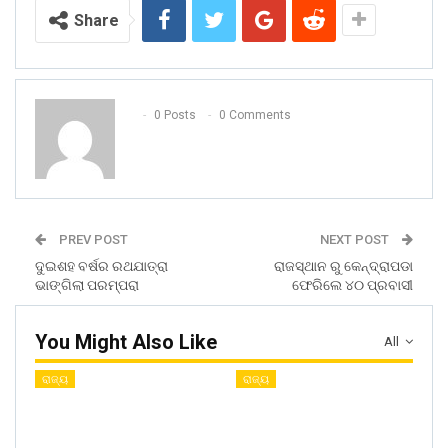
Share
0 Posts
0 Comments
PREV POST
NEXT POST
ଦୁଇଶହ ବର୍ଷର ରଥଯାତ୍ରା
ରାଜସ୍ଥାନ ରୁ କେନ୍ଦ୍ରାପଡା
ଭାଙ୍ଗିଲା ପରମ୍ପରା
ଫେରିଲେ ୪୦ ପ୍ରବାସୀ
You Might Also Like
All
ରାଜ୍ୟ
ରାଜ୍ୟ