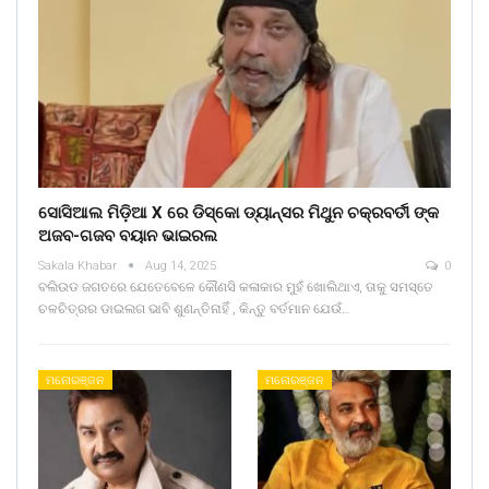
ସୋସିଆଲ ମିଡ଼ିଆ X ରେ ଡିସ୍କୋ ଡ୍ୟାନ୍ସର ମିଥୁନ ଚକ୍ରବର୍ତୀ ଙ୍କ
ଅଜବ-ଗଜବ ବୟାନ ଭାଇରଲ
Sakala Khabar
Aug 14, 2025
0
ବଲିଉଡ ଜଗତରେ ଯେତେବେଳେ କୌଣସି କଳାକାର ମୁହଁ ଖୋଲିଥାଏ, ତାକୁ ସମସ୍ତେ
ଚଳଚିତ୍ରର ଡାଇଲଗ ଭାବି ଶୁଣନ୍ତିନାହିଁ , କିନ୍ତୁ ବର୍ତମାନ ଯେଉଁ…
ମନୋରଞ୍ଜନ
ମନୋରଞ୍ଜନ