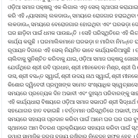
ଓଡ଼ିଆ ସମାଜ ପକ୍ଷରୁ ଏକ ଲିଗାଲ ଏଡ଼ ସେଲ୍ ସ୍ଥାପନା କରାଯାଇଛି 
କରି ଏହି ନ୍ୟାସନାଲ୍ ଲକଡାଉନ୍ ସମୟରେ ରୋଜଗାର ହରାଇଥିବା ପର
ଲକଡାଉନ୍ ସମୟରେ ବେରୋଜଗାର ହୋଇଥିବା ଏବଂ ଘରଭଡ଼ା ଦେଇପା
ଘର ଛାଡ଼ିବା ପାଇଁ ଧମକ ପାଉଛନ୍ତି । ସେହି ପରିସ୍ଥିତିରେ ଏହି 
କାର୍ଯ୍ୟ କରୁଛି । ଘରମାଲିକମାନେ ଘରଭଡ଼ା ନ ମାଗିବା ନିମନ୍ତେ ରା
ରୂପାୟନ ଦିଗରେ ଏହି ସେଲ୍ ନିୟମିତ ଭାବେ କାର୍ଯ୍ୟକରିଆସୁଛି । ଉ
ଚାଲିବାକୁ ସୁନିଶ୍ଚିତ କରିବାକୁ ଯାଇ, ଓଡ଼ିଆ ସମାଜ ପକ୍ଷରୁ 
ଯେଉଁଥିରେ ଶ୍ରୀ ରବି ପ୍ରଧାନ, ଶ୍ରୀ ମୀନକେତନ ମିଶ୍ର, ଶ୍ରୀ ପି 
ଦାସ, ଶ୍ରୀ ବସନ୍ତ ସ୍ୱାଇଁ, ଶ୍ରୀ ଉଦୟ ନାଥ ସ୍ୱାଇଁ, ଶ୍ରୀ ମୀନ
କିଶୋର ଦ୍ୱିବେଦୀ ପ୍ରମୁଖଙ୍କ ସମେତ ସଂଖ୍ୟାଧିକ ସ୍ୱେଚ୍ଛାସେ
ସମୟରେ ପ୍ରତ୍ୟେକ ଦିନ ଅଭାବୀ ଏବଂ ଦୁଃସ୍ଥ ପରିବାରଙ୍କୁ ସାହା
ଏହି କାର୍ଯ୍ୟଧାରା ବିଷୟରେ ଓଡ଼ିଆ ସମାଜ ସଭାପତି ଶ୍ରୀ ସିଦ୍ଧାର୍ଥ
ସହଯୋଗର ହାତ ବଢାଇଛି । ବର୍ତ୍ତମାନ ପରିସ୍ଥିତିରେ ଅଭାବୀ, ଅସହ
ସମୟରେ ସହାୟତା ପ୍ରଦାନ କରିବା ପାଇଁ ଆମେ ଘର ଘର ଘର ବୁଲ
ସ୍ଥାନରେ ଆମ ବିତରଣ ପ୍ରକ୍ରିୟାରେ ସହାୟତା କରିବା ପାଇଁ ସ୍ଥ
ଦ୍ୱାରା ସାମାଜିକ ଦୂରତା ବଜାୟ ରଖିବାର ନିବେଦନ ସଫଳ ହେବ । ଦିଲ