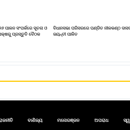
୨୬ ପାଳନ ସଂପର୍କରେ ସୂଚନା ଓ
ବିଧାନସଭା ପରିସରରେ ପଣ୍ଡିତ ନୀଳକଣ୍ଠ ଦାସ
କ୍ଷରୁ ପ୍ରସ୍ତୁତି ବୈଠକ
ଜୟନ୍ତୀ ପାଳିତ
ରାଜନୀତି
ବାଣିଜ୍ୟ
ମନୋରଞ୍ଜନ
ଅପରାଧ
ସ୍ୱ