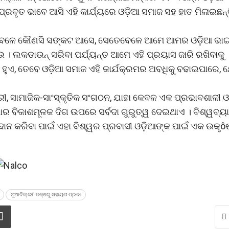
୍ରବୃତ ଭାବେ ଆସି ଏହି କାର୍ଯ୍ୟରେ ଓଡ଼ିଆ ସମାଜ ସହ ହାତ ମିଳାଇଛନ୍
, ଯେତେବେଳେ କୌଣସି ସଙ୍କଟ ଆସେ, ସେତେବେଳେ ଆମେ ଆମର ଓଡ଼ିଆ ଭା
। ଲକଡାଉନ୍ ସରିବା ପର୍ଯ୍ୟନ୍ତ ଆମେ ଏହି ପ୍ରୟାସ ଜାରି ରଖିବାକୁ
କ ହୁଏ, ତେବେ ଓଡ଼ିଆ ସମାଜ ଏହି କାର୍ଯକ୍ରମର ଅବଧିକୁ ବଢାଇପାରେ, 
, ସାମାଜିକ-ସାଂସ୍କୃତିକ ସଂଗଠନ, ଯାହା କେବଳ ଏକ ପ୍ରଭାବଶାଳୀ ଓ
ିଶାର ବିକାଶମୂଳକ ଦିଗ ଉପରେ ସର୍ବଦା ଗୁରୁତ୍ୱ ଦେଇଥାଏ । ବିଶ୍ୱବ୍ୟ
ାନ କରିବା ପାଇଁ ଏହା ବିଶ୍ୱର ପ୍ରବାସୀ ଓଡ଼ିଆଙ୍କ ପାଇଁ ଏକ ଉକୃô
ନୂଆଦିଲ୍ଲୀ' ପକ୍ଷରୁ ସହାୟତା ପ୍ରଦା