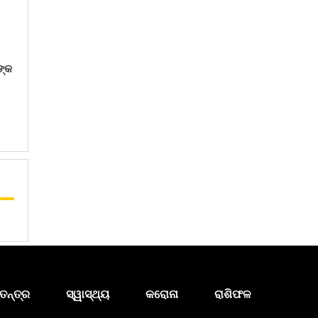
ଙ୍କ
ତନ୍ତ୍ର
ସ୍ୱାସ୍ଥ୍ୟ
କରୋନା
ରାଶିଫଳ