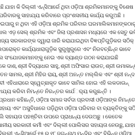
ଯାହା କି ଦିଲ୍ଲୀ ଏନ୍ସିଆର୍ରେ ଥିବା ଓଡ଼ିଆ ଶ୍ରମିକମାନଙ୍କୁ ବିଶେଷ
ିବାରକୁ ସାହାଯ୍ୟ କରିବାରେ ପ୍ରଂଶସନୀୟ କାର୍ଯ୍ୟ କରୁଅଛି ।
ରୁ ନ ଥିବା ଏହି ଓଡ଼ିଆ ଶ୍ରମିକ ପରିବାର ଘରମାଲିକମାନଙ୍କଠାର
ଲିଗାଲ ଏଡ଼ ସେଲ୍ ଶ୍ରମିକ ଏବଂ ଜିଲା ପ୍ରଶାସନ ମଧ୍ୟରେ ଏକ ସେତୁ ଭଳ
ଜ୍ୟ ସରକାରଙ୍କ ଦ୍ୱାରା ଜାରି କରାଯାଇଥିବା ବିଜ୍ଞପ୍ତିଗୁଡ଼ିକର ସଠିକ୍
ପରୋକ୍ତ କାର୍ଯ୍ୟଧାରାଗୁଡ଼ିକ ସୁରୁଖୁରୁରେ ଏବଂ ନିରବଚ୍ଛିନ୍ନ ଭାବେ
ଜୋନାଲ ସଂଯୋଜକମାନଙ୍କୁ ନେଇ ଏକ ବ୍ୟାଣ୍ଡ ଗଠନ କରାଯାଇଛି
କେ ଦାଶ, ଶ୍ରୀ ବିଦ୍ୟାଧର ସାହୁ, ଶ୍ରୀ ଅଫିସାର ରାଉତ, ଶ୍ରୀ ଉମାକାନ
କେତନ ସାମଲ, ଶ୍ରୀ ମିହିର ରାୟ, ଶ୍ରୀ ଅନନ୍ତ ମଲ୍ଲିକ ଏବଂ ଶ୍ରୀ ନନ୍ଦ
ବୀ ଏହିଧାରାରେ ସ୍ୱେଚ୍ଛାକୃତ ଭାବେ ସାମିଲ ହୋଇ ଏହି ଲକଡାଉନ୍
ଯ୍ୟ କରିବା ନିମନ୍ତେ ନିରନ୍ତର କାର୍ଯର୍୍ୟ କରୁଛନ୍ତି ।
 ପ୍ରଧାନ କହିଛନ୍ତି, ଓଡ଼ିଆ ସମାଜ ସର୍ବଦା ପ୍ରବାସୀ ଓଡ଼ିଆଙ୍କ ନିମନ୍ତ
ାୟ ଏବଂ ଅସୁବିଧାରେ ପଡ଼ିଥିବା ଓଡ଼ିଆ ପରିବାର ବା ବ୍ୟକ୍ତିଙ୍କୁ ସଠି
ି ସହାୟତା ପହଞ୍ଚିବା ଉପରେ ପ୍ରାଧାନ୍ୟ ଦେଉଅଛୁ । କେତେକ
ାନୀୟ ସରକାରୀ କର୍ମୀ ଏବଂ ଦିଲ୍ଲୀ ପୋଲିସର ସହାୟତା ନେଉଛୁ, ଯାହା
୍ଲୀ ଏନ୍ସିଆର୍ରେ ୧୫ ରୁ ୧୮ ଜଗନ୍ନାଥ ମନ୍ଦିର ଏବଂ ବିଭିନ୍ନ ଓଡ଼ିଆ