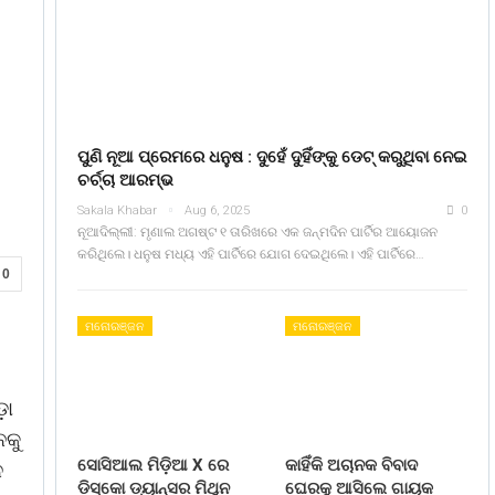
ପୁଣି ନୂଆ ପ୍ରେମରେ ଧନୁଷ : ଦୁହେଁ ଦୁହିଁଙ୍କୁ ଡେଟ୍ କରୁଥିବା ନେଇ
ଚର୍ଚ୍ଚା ଆରମ୍ଭ
Sakala Khabar
Aug 6, 2025
0
ନୂଆଦିଲ୍ଲୀ: ମୃଣାଲ ଅଗଷ୍ଟ ୧ ତାରିଖରେ ଏକ ଜନ୍ମଦିନ ପାର୍ଟିର ଆୟୋଜନ
କରିଥିଲେ। ଧନୁଷ ମଧ୍ୟ ଏହି ପାର୍ଟିରେ ଯୋଗ ଦେଇଥିଲେ। ଏହି ପାର୍ଟିରେ…
0
ମନୋରଞ୍ଜନ
ମନୋରଞ୍ଜନ
ଡ଼ା
ନକୁ
ସୋସିଆଲ ମିଡ଼ିଆ X ରେ
କାହିଁକି ଅଚାନକ ବିବାଦ
ନ
ଡିସ୍କୋ ଡ୍ୟାନ୍ସର ମିଥୁନ
ଘେରକୁ ଆସିଲେ ଗାୟକ