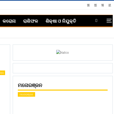
କରୋନା
ରାଶିଫଳ
ଶିକ୍ଷା ଓ ନିଯୁକ୍ତି
ଜ୍ୟ
ମନୋରଞ୍ଜନ
ମନୋରଞ୍ଜନ