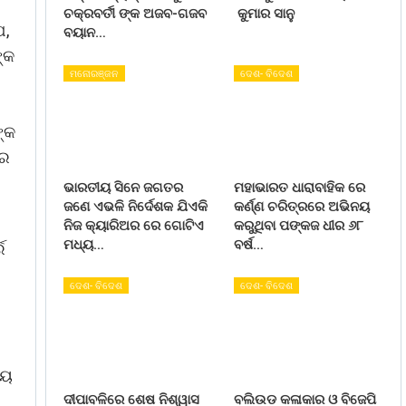
ଚକ୍ରବର୍ତୀ ଙ୍କ ଅଜବ-ଗଜବ
କୁମାର ସାନୁ
େ,
ବୟାନ…
୍କ
ମନୋରଞ୍ଜନ
ଦେଶ- ବିଦେଶ
ଙ୍କ
ରେ
ଭାରତୀୟ ସିନେ ଜଗତର
ମହାଭାରତ ଧାରାବାହିକ ରେ
ଜଣେ ଏଭଳି ନିର୍ଦେଶକ ଯିଏକି
କର୍ଣ୍ଣ ଚରିତ୍ରରେ ଅଭିନୟ
ନିଜ କ୍ୟାରିଅର ରେ ଗୋଟିଏ
କରୁଥିବା ପଙ୍କଜ ଧୀର ୬୮
ମଧ୍ୟ…
ବର୍ଷ…
େ
ଦେଶ- ବିଦେଶ
ଦେଶ- ବିଦେଶ
ାୟ
ଦୀପାବଳିରେ ଶେଷ ନିଶ୍ୱାସ
ବଲିଉଡ କଳାକାର ଓ ବିଜେପି