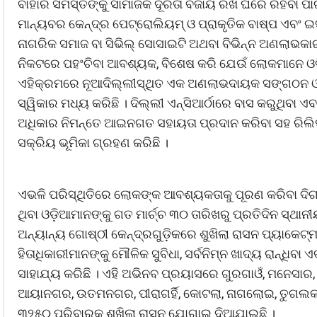
ବାହାରି ସମସ୍ତଙ୍କୁ ସାମାଜିକ ଦୂରତା ବଜାୟ ରଖି ଘରେ ରହିବା ପା
ମାନ୍ୟବର କେନ୍ଦ୍ର ପେଟ୍ରୋଲିୟମ୍ ଓ ପ୍ରାକୃତିକ ବାଷ୍ପ ଏବଂ ଇସ୍ପ
ନାଗରିକ ସମାଜ ବା ସିଭିଲ୍ ସୋସାଇଟି ଅଥବା ବିଭିନ୍ନ ଅଣଲାଭକାର
ନିକଟରେ ପହଂଚିବା ଆବଶ୍ୟକ, ବିଶେଷ କରି ଯେଉଁ ଲୋକମାନେ ଓଡ଼ି
ଏହିକ୍ରମରେ ନୂଆଦିଲ୍ଲୀସ୍ଥିତ ଏକ ଅଣଲାଭଦାୟକ ସଙ୍ଗଠନ ଓଡ଼ି
ସ୍ୱିକାର ମଧ୍ୟ କରିଛି । ଦିଲ୍ଲୀ ଏନ୍ସିଆର୍ଠାରେ ବାସ କରୁଥିବା
ଅଧିକାର ନିମନ୍ତେ ଆଇନଗତ ସହାୟତା ପ୍ରଦାନ କରିବା ସହ ରିଲି
ସକ୍ରିୟ ଭୂମିକା ଗ୍ରହଣ କରିଛି ।
ଏଭଳି ପରିସ୍ଥିତିରେ ଲୋକଙ୍କ ଆବଶ୍ୟକତାକୁ ପୂରଣ କରିବା ଦି
ଥିବା ଓଡ଼ିଆମାନଙ୍କୁ ଗତ ମାର୍ଚ୍ଚ ୩୦ ତାରିଖରୁ ପ୍ରତିଦିନ ସ୍ଥାନ
ଅନ୍ୟାନ୍ୟ ଗୋଷ୍ଠୀ କେନ୍ଦ୍ରଗୁଡ଼ିକରେ ଶୁଖିଲା ରାସନ ପ୍ୟାକେଟ
ହିତାଧିକାରୀମାନଙ୍କୁ ମୌଳିକ ସୁବିଧା, ସର୍ବନିମ୍ନ ଖାଦ୍ୟ ରାନ୍ଧିବ
ସାହାଯ୍ୟ କରିଛି । ଏହି ଅଭିନବ ପ୍ରୟାସରେ ଗୁରଗାଓଁ, ମନେସାର,
ଆୟାନଗର, ଉତମନଗର, ପୀରାଗର୍ହି, କୋଟଲା, ନାଗଲୋଇ, ତୁଗଲକ
୩୨୫୦ ପରିବାରକୁ ଶୁଖିଲା ରାସନ ଯୋଗାଇ ଦିଆଯାଇଛି ।