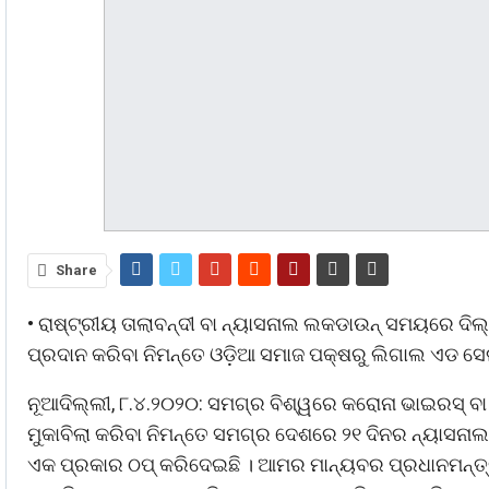
Share
• ରାଷ୍ଟ୍ରୀୟ ତାଲାବନ୍ଦୀ ବା ନ୍ୟାସନାଲ ଲକଡାଉନ୍ ସମୟରେ ଦିଲ
ପ୍ରଦାନ କରିବା ନିମନ୍ତେ ଓଡ଼ିଆ ସମାଜ ପକ୍ଷରୁ ଲିଗାଲ ଏଡ 
ନୂଆଦିଲ୍ଲୀ, ୮.୪.୨୦୨୦: ସମଗ୍ର ବିଶ୍ୱରେ କରୋନା ଭାଇରସ୍ ବ
ମୁକାବିଲା କରିବା ନିମନ୍ତେ ସମଗ୍ର ଦେଶରେ ୨୧ ଦିନର ନ୍ୟାସନ
ଏକ ପ୍ରକାର ଠପ୍ କରିଦେଇଛି । ଆମର ମାନ୍ୟବର ପ୍ରଧାନମନ୍ତ