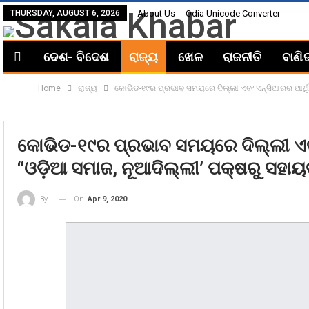
THURSDAY, AUGUST 6, 2026
About Us
Odia Unicode Converter
ଦେଶ- ବିଦେଶ
ରାଜ୍ୟ
ଖେଳ
ରାଜନୀତି
ବାଣି
Home
ରାଜ୍ୟ
କୋଭିଡ-୧୯ର ପ୍ରଭାବ ସମୟରେ ଦିଲ୍ଲୀ ଏବଂ ଏନ୍ସିଆରର ଆର୍ଥିକ
କୋଭିଡ-୧୯ର ପ୍ରଭାବ ସମୟରେ ଦିଲ୍ଲୀ ଏବଂ
“ଓଡ଼ିଆ ସମାଜ, ନୂଆଦିଲ୍ଲୀ’ ପକ୍ଷରୁ ସହାୟ
On
Apr 9, 2020
By