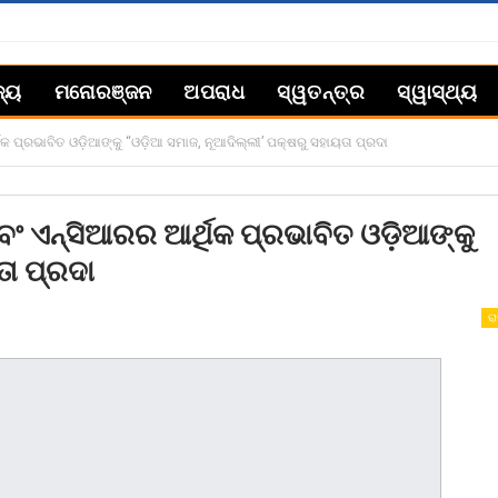
ଜ୍ୟ
ମନୋରଞ୍ଜନ
ଅପରାଧ
ସ୍ୱତନ୍ତ୍ର
ସ୍ୱାସ୍ଥ୍ୟ
 ପ୍ରଭାବିତ ଓଡ଼ିଆଙ୍କୁ “ଓଡ଼ିଆ ସମାଜ, ନୂଆଦିଲ୍ଲୀ’ ପକ୍ଷରୁ ସହାୟତା ପ୍ରଦା
 ଏନ୍ସିଆରର ଆର୍ଥିକ ପ୍ରଭାବିତ ଓଡ଼ିଆଙ୍କୁ
ତା ପ୍ରଦା
ରା