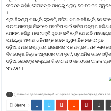
ସଂଗଠନ ରହିଛି, ସେମାନଙ୍କ ମଧ୍ୟରୁ ପ୍ରାୟ ୭୦-୮୦ ଜଣ ସ୍ୱତଃପ
।
ଶ୍ରୀ ହିରଣ୍ୟ ମହାନ୍ତି, ଟ୍ରଷ୍ଟି, ଓଡିଆ ସମାଜ କହିଛନ୍ତି
ଭଉଣୀମାନଙ୍କ ନିକଟରେ ପହଂଚିବା ପାଇଁ ସର୍ବଦା ଉଦ୍ୟମ କରିଥାଉ 
ଯୋଜନା କରିଛୁ । ସେ ଆହୁରି ସୂଚୀତ କରିଛନ୍ତି ଯେ ଯଦି ଆବଶ୍ୟ
ପର୍ଯ୍ୟନ୍ତ ଅଭାବୀ ଓଡ଼ିଆଙ୍କ ଜୀବନ ସ୍ୱାଭାବିକ ନହୋଇଥିବ ।
ଓଡ଼ିଆ ସମାଜ ରାଷ୍ଟ୍ରୀୟ ରାଜଧାନୀର ଏକ ଅଗ୍ରଣୀ ଅଣ-ଲାଭକାରୀ
ନିରପେକ୍ଷ ଚିନ୍ତନ ଅନୁଷ୍ଠାନ ତାହା ନୁହେଁ, ପ୍ରାଥମିକ ଭାବେ ଓଡ଼
ଓଡ଼ିଆ ଲୋକଙ୍କ କଲ୍ୟାଣ ଚିନ୍ତାଧାରା ଓ ସହାୟତାର ଆଦାନ ପ୍ରଦ
ସଂଗଠନ ।
କୋଭିଡ-୧୯ର ପ୍ରଭାବ ସମୟରେ ଦିଲ୍ଲୀ ଏବଂ ଏନ୍ସିଆରର ଆର୍ଥିକ ପ୍ରଭାବିତ ଓଡ଼ିଆଙ୍କୁ "ଓଡ଼ିଆ ସମାଜ
Share