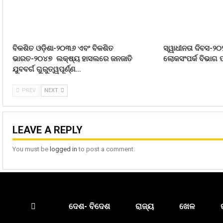
ବିକଶିତ ଓଡ଼ିଶା-୨୦୩୬ ଏବଂ ବିକଶିତ
ସ୍ୱାଧୀନତା ଦିବସ-୨୦
ଭାରତ-୨୦୪୭ ଲକ୍ଷ୍ୟ ହାସଲରେ ଜନଜାତି
ଲୋକସଂପର୍କ ବିଭାଗ ପ
ଯୁବବର୍ଗ ଗୁରୁତ୍ୱପୂର୍ଣ୍ଣ…
PREV
NEXT
LEAVE A REPLY
You must be
logged in
to post a comment.
ଦେଶ- ବିଦେଶ
ରାଜ୍ୟ
ଖେଳ