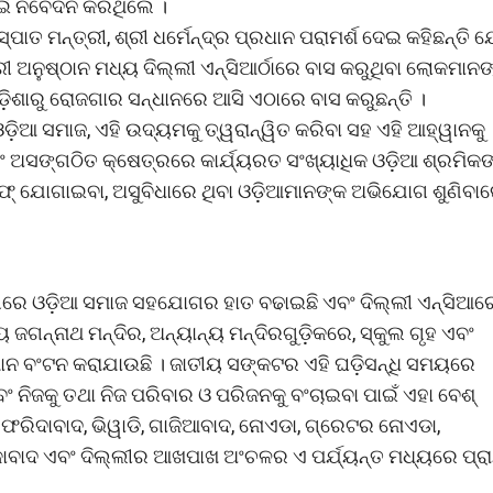
ଇଁ ନିବେଦନ କରିଥିଲେ ।
ାତ ମନ୍ତ୍ରୀ, ଶ୍ରୀ ଧର୍ମେନ୍ଦ୍ର ପ୍ରଧାନ ପରାମର୍ଶ ଦେଇ କହିଛନ୍ତି ଯ
ୀ ଅନୁଷ୍ଠାନ ମଧ୍ୟ ଦିଲ୍ଲୀ ଏନ୍ସିଆର୍ଠାରେ ବାସ କରୁଥିବା ଲୋକମାନଙ
ଶାରୁ ରୋଜଗାର ସନ୍ଧାନରେ ଆସି ଏଠାରେ ବାସ କରୁଛନ୍ତି ।
ଆ ସମାଜ, ଏହି ଉଦ୍ୟମକୁ ତ୍ୱରାନ୍ୱିତ କରିବା ସହ ଏହି ଆହ୍ୱାନକୁ
 ଏବଂ ଅସଙ୍ଗଠିତ କ୍ଷେତ୍ରରେ କାର୍ଯ୍ୟରତ ସଂଖ୍ୟାଧିକ ଓଡ଼ିଆ ଶ୍ରମିକ
ଫ୍ ଯୋଗାଇବା, ଅସୁବିଧାରେ ଥିବା ଓଡ଼ିଆମାନଙ୍କ ଅଭିଯୋଗ ଶୁଣିବା
ଗରେ ଓଡ଼ିଆ ସମାଜ ସହଯୋଗର ହାତ ବଢାଇଛି ଏବଂ ଦିଲ୍ଲୀ ଏନ୍ସିଆର୍ର
ୀୟ ଜଗନ୍ନାଥ ମନ୍ଦିର, ଅନ୍ୟାନ୍ୟ ମନ୍ଦିରଗୁଡ଼ିକରେ, ସ୍କୁଲ ଗୃହ ଏବଂ
୍ମାନ ବଂଟନ କରାଯାଉଛି । ଜାତୀୟ ସଙ୍କଟର ଏହି ଘଡ଼ିସନ୍ଧି ସମୟରେ
ା ଏବଂ ନିଜକୁ ତଥା ନିଜ ପରିବାର ଓ ପରିଜନକୁ ବଂଚାଇବା ପାଇଁ ଏହା ବେଶ୍
 ଫରିଦାବାଦ, ଭିୱାଡି, ଗାଜିଆବାଦ, ନୋଏଡା, ଗ୍ରେଟର ନୋଏଡା,
ାବାଦ ଏବଂ ଦିଲ୍ଲୀର ଆଖପାଖ ଅଂଚଳର ଏ ପର୍ଯ୍ୟନ୍ତ ମଧ୍ୟରେ ପ୍ର