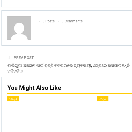
0 Posts
0 Comments
PREV POST
ବାଲିଗୁଡା :କରୋନା ପାଇଁ ବୃତ୍ତି ବଦଳାଇଲେ ବ୍ୟବସାୟୀ, ଶସ୍ତାରେ ଯୋଗାଉଛନ୍ତି
ପନିପରିବା
You Might Also Like
ରାଜ୍ୟ
ରାଜ୍ୟ