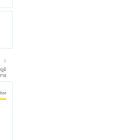
T
ରୁଛି
ଶଂସା
hor