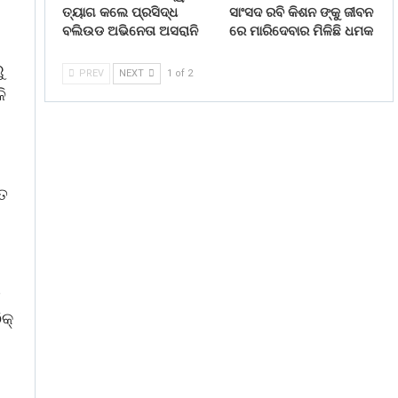
ତ୍ୟାଗ କଲେ ପ୍ରସିଦ୍ଧ
ସାଂସଦ ରବି କିଶନ ଙ୍କୁ ଜୀବନ
ବଲିଉଡ ଅଭିନେତା ଅସରାନି
ରେ ମାରିଦେବାର ମିଳିଛି ଧମକ
ୁ
PREV
NEXT
1 of 2
ି
୍ତ
େ
କ୍