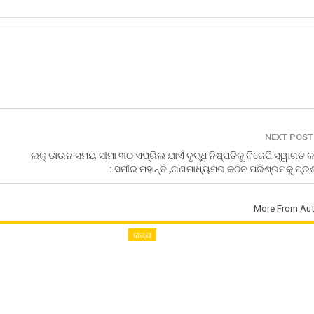
NEXT POS
ଲକ୍ ଡାଉନ ସମୟ ସୀମା ୩୦ ଏପ୍ରିଲ ଯାଏଁ ବୃଦ୍ଧି ନିଷ୍ପତିକୁ ବିଜେପି ସ୍ୱାଗତ କ
: ସମୀର ମହାନ୍ତି ,ଗଣମାଧ୍ୟମର କଠିନ ପରିଶ୍ରମକୁ ପ୍ର
More From Aut
ରାଜ୍ୟ