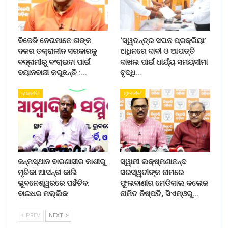
ବିଜେଡି ନେତାମାନେ ତାଙ୍କ
‘ସ୍ୱତନ୍ତ୍ର ସଘନ ପ୍ରକ୍ରିୟା’
ଦଳର ତକ୍ରାଳୀନ ସରକାରକୁ
ଅଧିନରେ ଦାବୀ ଓ ଆପତ୍ତି
ବଦ୍ନାମୀରୁ ବଂଚାଇବା ପାଇଁ
ଦାଖଲ ପାଇଁ ଧାର୍ଯ୍ୟ ସମୟସୀମା
ବୟାନବାଜୀ କରୁଛନ୍ତି :…
ବୃଦ୍ଧି…
ରାଜନୀତି
ରାଜନୀତି
ଜନ୍ମସ୍ଥାନ ବାରଣାସୀର କାଶୀରୁ
ସ୍ୱାମୀ ଲକ୍ଷ୍ମଣାନନ୍ଦ
ମୃତିକା ଆସନ୍ତା କାଲି
ସରସ୍ୱତୀଙ୍କ ନାମରେ
ଭୁବନେଶ୍ୱରରେ ପହଁଚିବ:
ଫୁଲବାଣୀର ମେଡିକାଲ କଲେଜ
ବାଇଧର ମଲ୍ଲିକ
ନାମିତ ନିଷ୍ପତି, ସିଏମ୍‌ଓରୁ…
PREV
NEXT