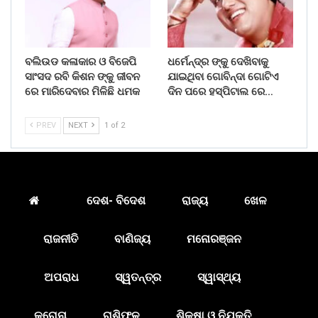
ବଲିଉଡ କଳାକାର ଓ ବିଜେପି
ଧର୍ମେନ୍ଦ୍ର ଙ୍କୁ ଦେଖିବାକୁ
ସାଂସଦ ରବି କିଶନ ଙ୍କୁ ଜୀବନ
ଯାଇଥିବା ଗୋବିନ୍ଦା ଗୋଟିଏ
ରେ ମାରିଦେବାର ମିଳିଛି ଧମକ
ଦିନ ପରେ ହସ୍ପିଟାଲ ରେ…
PREV
NEXT
1 of 2
ଦେଶ- ବିଦେଶ
ରାଜ୍ୟ
ଖେଳ
ରାଜନୀତି
ବାଣିଜ୍ୟ
ମନୋରଞ୍ଜନ
ଅପରାଧ
ସ୍ୱତନ୍ତ୍ର
ସ୍ୱାସ୍ଥ୍ୟ
କରୋନା
ରାଶିଫଳ
ଶିକ୍ଷା ଓ ନିଯୁକ୍ତି