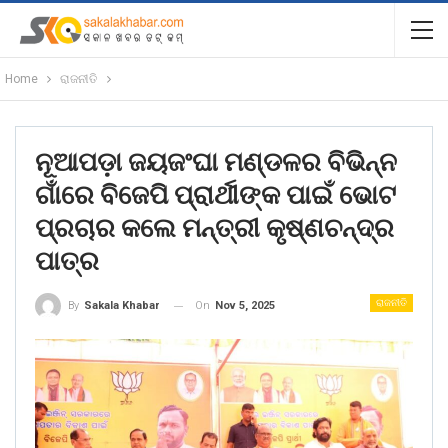
Home
ରାଜନୀତି
ନୂଆପଡ଼ା ଜୟଜଂଘା ମଣ୍ଡଳର ବିଭିନ୍ନ
ଗାଁରେ ବିଜେପି ପ୍ରାର୍ଥୀଙ୍କ ପାଇଁ ଭୋଟ
ପ୍ରଚାର କଲେ ମନ୍ତ୍ରୀ କୃଷ୍ଣଚନ୍ଦ୍ର
ପାତ୍ର
ରାଜନୀତି
On
Nov 5, 2025
By
Sakala Khabar