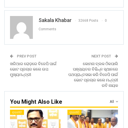
Sakala Khabar
32668 Posts
0
Comments
PREV POST
NEXT POST
ଖରିଆର ରୋଡ଼ରେ ବିଜେପି ପାଇଁ
କୋମନା ବ୍ଲକ ଠିକପାଲି
ଭୋଟ ପ୍ରଚାର କଲେ ଉପ
ପଞ୍ଚାୟତର ବିଭିନ୍ନ ସ୍ଥାନରେ
ମୁଖ୍ୟମନ୍ତ୍ରୀ
ପଥପ୍ରାନ୍ତସଭା କରି ବିଜେପି ପାଇଁ
ଭୋଟ ପ୍ରଚାର କଲେ ମନ୍ତ୍ରୀ
ରବି ନାୟକ
You Might Also Like
All
ରାଜନୀତି
ରାଜନୀତି