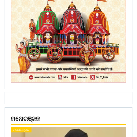
ମନୋରଞ୍ଜନ
ମନୋରଞ୍ଜନ