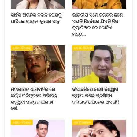
କାହିଁକି ଅଚାନକ ବିବାଦ ଘେରକୁ
ଭାରତୀୟ ସିନେ ଜଗତର ଜଣେ
ଆସିଲେ ଗାୟକ କୁମାର ସାନୁ
ଏଭଳି ନିର୍ଦେଶକ ଯିଏକି ନିଜ
କ୍ୟାରିଅର ରେ ଗୋଟିଏ
ମଧ୍ୟ…
ଦେଶ- ବିଦେଶ
ଦେଶ- ବିଦେଶ
ମହାଭାରତ ଧାରାବାହିକ ରେ
ଦୀପାବଳିରେ ଶେଷ ନିଶ୍ୱାସ
କର୍ଣ୍ଣ ଚରିତ୍ରରେ ଅଭିନୟ
ତ୍ୟାଗ କଲେ ପ୍ରସିଦ୍ଧ
କରୁଥିବା ପଙ୍କଜ ଧୀର ୬୮
ବଲିଉଡ ଅଭିନେତା ଅସରାନି
ବର୍ଷ…
ଦେଶ- ବିଦେଶ
ମନୋରଞ୍ଜନ