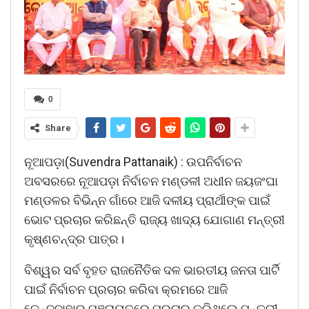
0
Share
ନୂଆପଡ଼ା(Suvendra Pattanaik) : ଉପନିର୍ବାଚନ
ଅବସରରେ ନୂଆପଡ଼ା ନିର୍ବାଚନ ମଣ୍ଡଳୀ ଅଧୀନ ଜୟଜଂଘା
ମଣ୍ଡଳର ବିଭିନ୍ନ ଗାଁରେ ଆଜି ଦଳୀୟ ପ୍ରାର୍ଥୀଙ୍କ ପାଇଁ
ଭୋଟ ପ୍ରଚାର କରିଛନ୍ତି ରାଜ୍ୟ ଖାଦ୍ୟ ଯୋଗାଣ ମନ୍ତ୍ରୀ
କୃଷ୍ଣଚନ୍ଦ୍ର ପାତ୍ର।
ବିଶ୍ୱର ସର୍ବ ବୃହତ ରାଜନୈତିକ ଦଳ ଭାରତୀୟ ଜନତା ପାର୍ଟି
ପାଇଁ ନିର୍ବାଚନ ପ୍ରଚାର କରିବା କ୍ରମରେ ଆଜି
କେନ୍ଦୁବାହାର ପଞ୍ଚାୟତରେ ପ୍ରଚାର କରିଥିଲେ ମନ୍ତ୍ରୀ