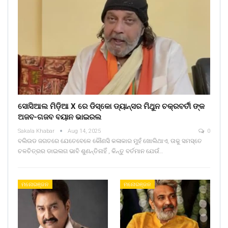
ସୋସିଆଲ ମିଡ଼ିଆ X ରେ ଡିସ୍କୋ ଡ୍ୟାନ୍ସର ମିଥୁନ ଚକ୍ରବର୍ତୀ ଙ୍କ
ଅଜବ-ଗଜବ ବୟାନ ଭାଇରଲ
Sakala Khabar
Aug 14, 2025
0
ବଲିଉଡ ଜଗତରେ ଯେତେବେଳେ କୌଣସି କଳାକାର ମୁହଁ ଖୋଲିଥାଏ, ତାକୁ ସମସ୍ତେ
ଚଳଚିତ୍ରର ଡାଇଲଗ ଭାବି ଶୁଣନ୍ତିନାହିଁ , କିନ୍ତୁ ବର୍ତମାନ ଯେଉଁ…
ମନୋରଞ୍ଜନ
ମନୋରଞ୍ଜନ