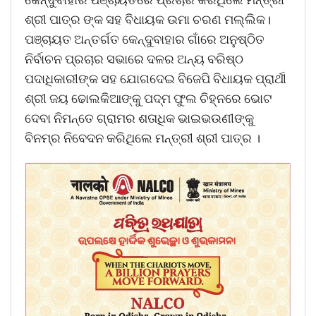
ଶ୍ରୀ ପାତ୍ର ଙ୍କ ସହ ବିଧାୟକ ଉମା ଚରଣ ମଲ୍ଲିକ।
ପଞ୍ଚାୟତ ଅନ୍ତର୍ଗତ କେନ୍ଦୁବାହାର ଗାଁରେ ଅନୁଷ୍ଠିତ
ନିର୍ବାଚନ ପ୍ରଚାର ସଭାରେ ଦଳର ଅନ୍ୟ ବରିଷ୍ଠ
ପଦାଧିକାରୀଙ୍କ ସହ ଯୋଗଦେଇ ବିଜେପି ବିଧାୟକ ପ୍ରାର୍ଥୀ
ଶ୍ରୀ ଜୟ ଢୋଲକିଆଙ୍କୁ ପଦ୍ମ ଫୁଲ ଚିହ୍ନରେ ଭୋଟ
ଦେବା ନିମନ୍ତେ ଗ୍ରାମର ଶତାଧିକ ଭାଇଭଉଣୀଙ୍କୁ
ବିନମ୍ର ନିବେଦନ କରିଥିଲେ ମନ୍ତ୍ରୀ ଶ୍ରୀ ପାତ୍ର ।