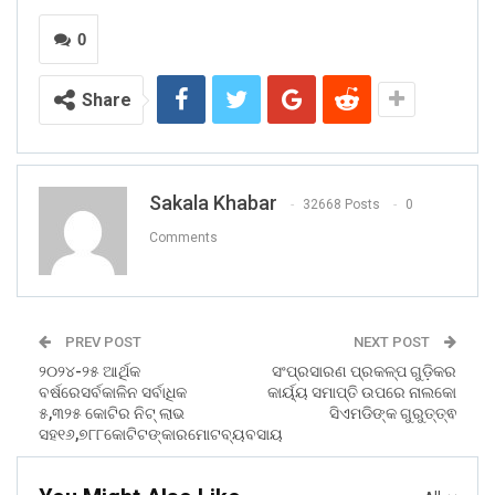
0
Share
Sakala Khabar
32668 Posts
0
Comments
PREV POST
NEXT POST
୨୦୨୪-୨୫ ଆର୍ଥିକ
ସଂପ୍ରସାରଣ ପ୍ରକଳ୍ପ ଗୁଡ଼ିକର
ବର୍ଷରେସର୍ବକାଳିନ ସର୍ବାଧିକ
କାର୍ୟ୍ୟ ସମାପ୍ତି ଉପରେ ନାଲକୋ
୫,୩୨୫ କୋଟିର ନିଟ୍ ଲାଭ
ସିଏମଡିଙ୍କ ଗୁରୁତ୍ତ୍ଵ
ସହ୧୬,୭୮୮କୋଟିଟଙ୍କାରମୋଟବ୍ୟବସାୟ