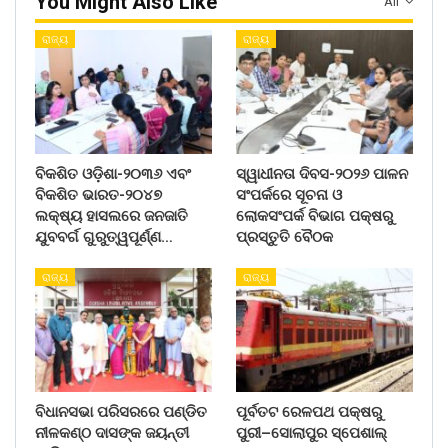
You Might Also Like
All
ରାଜ୍ୟ
ରାଜ୍ୟ
ବିକଶିତ ଓଡ଼ିଶା-୨୦୩୬ ଏବଂ
ସ୍ୱାଧୀନତା ଦିବସ-୨୦୨୬ ପାଳନ
ବିକଶିତ ଭାରତ-୨୦୪୭
ସଂପର୍କରେ ସୂଚନା ଓ
ଲକ୍ଷ୍ୟ ହାସଲରେ ଜନଜାତି
ଲୋକସଂପର୍କ ବିଭାଗ ପକ୍ଷରୁ
ଯୁବବର୍ଗ ଗୁରୁତ୍ୱପୂର୍ଣ୍ଣ…
ପ୍ରସ୍ତୁତି ବୈଠକ
ରାଜ୍ୟ
ରାଜ୍ୟ
ବିଧାନସଭା ପରିସରରେ ପଣ୍ଡିତ
ପୂର୍ବତଟ ରେଳପଥ ପକ୍ଷରୁ
ନୀଳକଣ୍ଠ ଦାସଙ୍କ ଜୟନ୍ତୀ
ପୁରୀ–ସୋଲାପୁର ସ୍ପେଶାଲ୍