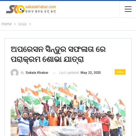
Home
ରାଜ୍ୟ
ଅପରେସନ ସିନ୍ଦୁର ସଫଳାତା ରେ
ପରାକ୍ରମ ଶୋଭା ଯାତ୍ରା
ରାଜ୍ୟ
Last updated
May 22, 2025
By
Sakala Khabar