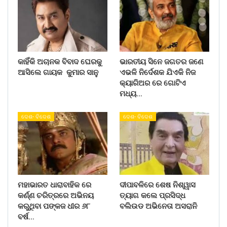
କାହିଁକି ଅଚାନକ ବିବାଦ ଘେରକୁ
ଭାରତୀୟ ସିନେ ଜଗତର ଜଣେ
ଆସିଲେ ଗାୟକ କୁମାର ସାନୁ
ଏଭଳି ନିର୍ଦେଶକ ଯିଏକି ନିଜ
କ୍ୟାରିଅର ରେ ଗୋଟିଏ
ମଧ୍ୟ…
ଦେଶ- ବିଦେଶ
ଦେଶ- ବିଦେଶ
ମହାଭାରତ ଧାରାବାହିକ ରେ
ଦୀପାବଳିରେ ଶେଷ ନିଶ୍ୱାସ
କର୍ଣ୍ଣ ଚରିତ୍ରରେ ଅଭିନୟ
ତ୍ୟାଗ କଲେ ପ୍ରସିଦ୍ଧ
କରୁଥିବା ପଙ୍କଜ ଧୀର ୬୮
ବଲିଉଡ ଅଭିନେତା ଅସରାନି
ବର୍ଷ…