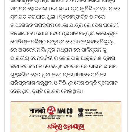
ସହିଦ ସ୍ମୃତି ସ୍ତମ୍ଭ ସାଲିହା ଗଡ ଠାରେ ଶୋଭା ଯାତ୍ରା
ସମାପନ ହୋଇଥଲା। ଶୋଭା ଯାତ୍ରା କୁ ବିଭିନ୍ନ ସ୍ଥାନ ରେ
ସ୍ଵାଗତ କରାଯାଇ ଥିଲା। ସ୍ଵତଃସ୍ଫର୍ତ୍ତ ଭାବରେ
ଉପରୋକ୍ତ ପରାକ୍ରାମ୍ ଶୋଭା ଯାତ୍ରା ରେ ଦେଶ ପ୍ରେମୀ
ଜନସାଧାରଣ ଯୋଗ ଦେଇ ପ୍ରଧାନ ମନ୍ତ୍ରୀ ନରେନ୍ଦ୍ର
ମୋଦିଙ୍କ ବଳିଷ୍ଠ ନେତୃତ୍ବ ରେ ଆତଙ୍କବାଦ ବିରୁଦ୍ଧ
ରେ ଅପରେସନ ସିନ୍ଦୁର ମଧ୍ୟମ ରେ ପାକିସ୍ତାନ କୁ
ଭାରତୀୟ ସେନବାହିନୀ ର ଜୋରଦାର ଆକ୍ରମଣ ଦ୍ଵାରା
କଡ଼ା ଜବାବ ଫଳ ରେ ବିଶ୍ଵ ଦରବାର ରେ ଭାରତ ର ନାମ
ଗୁଞ୍ଜରିତ ହେଉ ଥିବା ଦେଶ ପ୍ରେମୀମାନେ ଗର୍ବ ରେ
ପରିପ୍ରକାଶ କରୁଥିବା ଓ ବିଭିନ୍ନ ଦେଶ ଭକ୍ତି ସ୍ଲୋଗାନ
ଦେଉ ଥିବା ଦୃଷ୍ଟି ଗୋଚର ହୋଇଥିଲା।