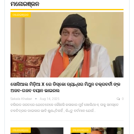
ମନୋରଞ୍ଜନ
ମନୋରଞ୍ଜନ
ସୋସିଆଲ ମିଡ଼ିଆ X ରେ ଡିସ୍କୋ ଡ୍ୟାନ୍ସର ମିଥୁନ ଚକ୍ରବର୍ତୀ ଙ୍କ
ଅଜବ-ଗଜବ ବୟାନ ଭାଇରଲ
Sakala Khabar
Aug 14, 2025
0
ବଲିଉଡ ଜଗତରେ ଯେତେବେଳେ କୌଣସି କଳାକାର ମୁହଁ ଖୋଲିଥାଏ, ତାକୁ ସମସ୍ତେ
ଚଳଚିତ୍ରର ଡାଇଲଗ ଭାବି ଶୁଣନ୍ତିନାହିଁ , କିନ୍ତୁ ବର୍ତମାନ ଯେଉଁ…
ମନୋରଞ୍ଜନ
ମନୋରଞ୍ଜନ