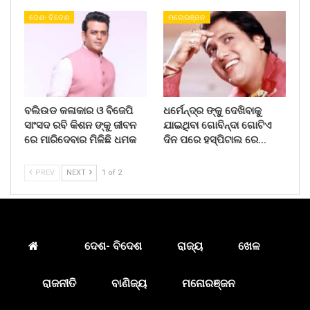
ଦେଶ- ବିଦେଶ
ମନୋରଞ୍ଜନ
ବଲିଉଡ କଳାକାର ଓ ବିଜେପି
ଧର୍ମେନ୍ଦ୍ର ଙ୍କୁ ଦେଖିବାକୁ
ସାଂସଦ ରବି କିଶନ ଙ୍କୁ ଜୀବନ
ଯାଇଥିବା ଗୋବିନ୍ଦା ଗୋଟିଏ
ରେ ମାରିଦେବାର ମିଳିଛି ଧମକ
ଦିନ ପରେ ହସ୍ପିଟାଲ ରେ…
PREV
NEXT
1 of 2
ଦେଶ- ବିଦେଶ
ରାଜ୍ୟ
ଖେଳ
ରାଜନୀତି
ବାଣିଜ୍ୟ
ମନୋରଞ୍ଜନ