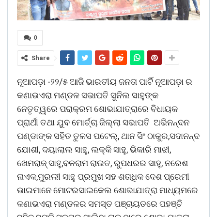
0
Share
ନୂଆପଡ଼ା -୨୨/୫ ଆଜି ଭାରତୀୟ ଜନତା ପାର୍ଟି ନୂଆପଡ଼ା ର
କଣାଭଏରା ମଣ୍ଡଳ ସଭାପତି ସୁନିଲ ସାହୁଙ୍କ
ନେତୃତ୍ୱରେ ପରାକ୍ରମ ଶୋଭାଯାତ୍ରାରେ ବିଧାୟକ
ପ୍ରାର୍ଥୀ ତଥା ଯୁବ ମୋର୍ଚ୍ଚା ଜିଲ୍ଲା ସଭାପତି ଅଭିନନ୍ଦନ
ପଣ୍ଡାଙ୍କ ସହିତ ତୁଳସ ପଟେଲ୍, ଥାନ ସିଂ ଠାକୁର,ସଦାନନ୍ଦ
ଯୋଶୀ, ଦୟାଲାଲ ସାହୁ, ଲକ୍କି ସାହୁ, ଭିକାରି ମାଝୀ,
ଖେମରାଜ୍ ସାହୁ,ବଳରାମ ରାଉତ, ରୁପଧରର ସାହୁ, ନରେଶ
ନାଏକ,ମୁରଲୀ ସାହୁ ପ୍ରମୁଖ ସହ ଶତାଧିକ ଦେଶ ପ୍ରେମୀ
ଭାଇମାନେ ମୋଟରସାଇକେଲ ଶୋଭାଯାତ୍ରା ମାଧ୍ୟମରେ
କଣାଭଏରା ମଣ୍ଡଳର ସମସ୍ତ ପଞ୍ଚାୟତରେ ପହଞ୍ଚି