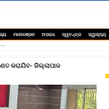
ିଜ୍ୟ
ମନୋରଞ୍ଜନ
ଅପରାଧ
ସ୍ୱତନ୍ତ୍ର
ସ୍ୱାସ୍ଥ୍ୟ
ଲାପାଳ
ରିଣତ କରାଯିବ- ଜିଲ୍ଲାପାଳ
ରା