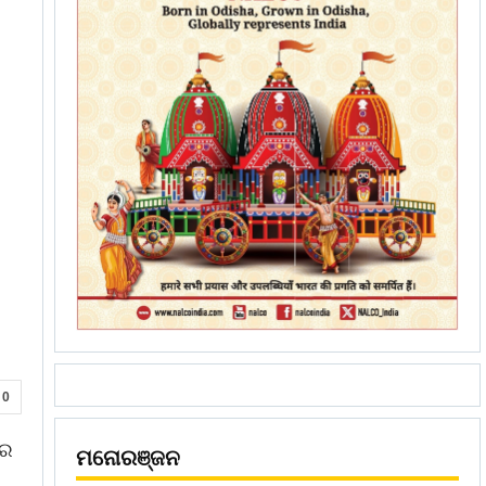
0
ରେ
ମନୋରଞ୍ଜନ