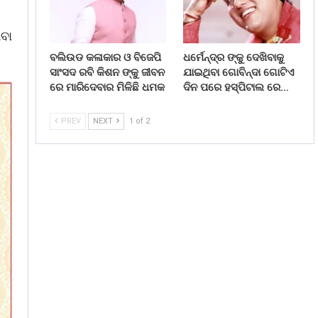
ିବା
ବଲିଉଡ କଳାକାର ଓ ବିଜେପି
ଧର୍ମେନ୍ଦ୍ର ଙ୍କୁ ଦେଖିବାକୁ
ସାଂସଦ ରବି କିଶନ ଙ୍କୁ ଜୀବନ
ଯାଇଥିବା ଗୋବିନ୍ଦା ଗୋଟିଏ
ରେ ମାରିଦେବାର ମିଳିଛି ଧମକ
ଦିନ ପରେ ହସ୍ପିଟାଲ ରେ…
PREV
NEXT
1 of 2