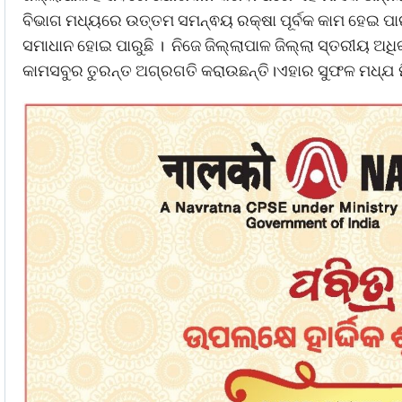
ବିଭାଗ ମଧ୍ୟରେ ଉତ୍ତମ ସମନ୍ଵୟ ରକ୍ଷା ପୂର୍ବକ କାମ ହେଇ ପାର
ସମାଧାନ ହୋଇ ପାରୁଛି । ନିଜେ ଜିଲ୍ଲାପାଳ ଜିଲ୍ଲା ସ୍ତରୀୟ ଅଧି
କାମସବୁର ତୁରନ୍ତ ଅଗ୍ରଗତି କରାଉଛନ୍ତି।ଏହାର ସୁଫଳ ମଧ୍ଯ 