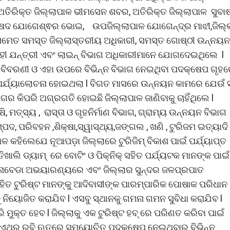
ଅତିରିକ୍ତ ଜିଲ୍ଲାପାଳ ଭୀମସେନ ଶବର, ଅତିରିକ୍ତ ଜିଲ୍ଲାପାଳ ସୁବା
ଲା ପରିଷଦ ଯୋଗେଶ୍ଵର ଭୋଇ, ଉପଜିଲ୍ଲାପାଳ ଯୋଗେନ୍ଦ୍ର ମାଝୀ,ଜିଲ୍
କ ସମେତ ସମସ୍ତ ଜିଲ୍ଲାସ୍ତରୀୟ ଅଧିକାରୀ, ସମସ୍ତ ଗୋଷ୍ଠୀ ଉନ୍ନୟନ
ବାହୀ ଯନ୍ତ୍ରୀ ଏବଂ ଲାଇନ୍ ବିଭାଗ ଅଧିକାରୀମାନେ ଯୋଗଦେଇଥିଲେ l
ର ବିବରଣୀ ଓ ଏହା ଉପରେ ବିଭିନ୍ନ ବିଭାଗ ନେଇଥିବା ପଦକ୍ଷେପ ଗୃହ
ପର୍ଯ୍ୟାଲୋଚନା ହୋଇଥଲା l ବିଗତ ମାସରେ ଉନ୍ନୟନ କାମରେ ଯେଉଁ 
ଗର କିପରି ଅଗ୍ରଗତି ହୋଇଛି ଜିଲ୍ଲାପାଳ ଜାଣିବାକୁ ଚାହିଁଥିଲେ l
, ମତ୍ସ୍ୟ , ରାସ୍ତା ଓ ଗୃହନିର୍ମାଣ ବିଭାଗ, ଗ୍ରାମ୍ୟ ଉନ୍ନୟନ ବିଭାଗ
, ପରିବହନ ,ଶିକ୍ଷା,ସ୍ୱାସ୍ଥ୍ୟ,ଜଙ୍ଗଲ , ଖଣି , ଟୁରିଜମ ଇତ୍ୟାଦି
 କହିଲେଯେ ନୂଆପଡ଼ା ଜିଲ୍ଲାରେ ଟୁରିଜିମ୍ ବିକାଶ ପାଇଁ ପର୍ଯ୍ୟାପ୍ତ
ତିଖାଲି ଡ୍ୟାମ୍ ରେ ବୋଟିଂ ଓ ପିକ୍ନିକ୍ ସହିତ ପର୍ଯ୍ୟଟକ ମାନଙ୍କ ପାଇଁ
ସୁନାବେଡା ଅଭୟାରଣ୍ୟରେ ଏବଂ ଜିଲ୍ଲାର ସୁନ୍ଦର ଜଳପ୍ରପାତ
ହିତ ଟୁରିଷ୍ଟ ମାନଙ୍କୁ ଆଦିବାସୀଙ୍କ ପାରମ୍ପାରିକ ପୋଷାକ ପରିଧାନ
ିୟୋଜିତ କରାଯିବ l ଏସବୁ ସ୍ଥାନକୁ ଗମନା ଗମନ ସୁବିଧା କରାଯିବ l
ି ମୁକ୍ତ ହେବ l ଜିଲ୍ଲାକୁ ଏକ ଟୁରିଷ୍ଟ ହବ୍ ରେ ପରିଣତ କରିବା ପାଇଁ
lଏଥର ରବି ଋତୁରେ ସମୟୋଚିତ ପଦକ୍ଷେପ ନେଇଥିବାରୁ ବିଭିନ୍ନ