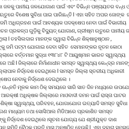
 ଜଳକୁ ପାନୀୟ ଜଳଯୋଗାଣ ପାଇଁ ଏବଂ ବିଭିନ୍ନ ପଞ୍ଚାୟତର ବନ୍ଧ 
ତୁରେ ବିଶେଷ ସୁବିଧା ପାଇ ପାରିଛନ୍ତି l ଏହା ସହିତ ଅପର ଜୋଙ୍କ 
 ଜମି ଅଧିଗ୍ରହଣ ପାଇଁ ଆବଶ୍ୟକ ପଦକ୍ଷେପ ନେବା ପାଇଁ ବିଭାଗୀୟ
େଚନ ପ୍ରକଳ୍ପ ଗୁଡ଼ିକୁ ବିଦ୍ୟୁତ୍ ଯୋଗାଣ, ଗ୍ରୀଷ୍ମ ଋତୁରେ ପାନୀୟ 
ା l ତହସିଲଦାର ମାନଙ୍କ ଦ୍ୱାରା ବିଭିନ୍ନ ଶିକ୍ଷାନୁଷ୍ଠାନ ,
ାନଙ୍କୁ ଜମି ପଟ୍ଟା ଯୋଗାଇ ଦେବା ସହିତ ସେମାନଙ୍କର ନୂତନ କୋଠା
ଲାରେ ବର୍ତ୍ତମାନ ସୁଦ୍ଧା ୧୩୮୪୮ ଟି ଆୟୁଷ୍ମାନ ଭାରତ ସ୍ୱାସ୍ଥ୍ୟ
 ଅଛି l ଜିଲ୍ଲାରେ ନିର୍ମାଣାଧୀନ ସମସ୍ତ ସ୍ୱାସ୍ଥ୍ୟ କେନ୍ଦ୍ର ମାନଙ
ିଲ୍ଲାପାଳ ନିର୍ଦ୍ଦେଶ ଦେଇଥିଲେ l ସମସ୍ତ ଜିଲ୍ଲା ସ୍ତରୀୟ ଅଧିକାରୀ
କ୍ଷେପ ନେବାକୁ ନିର୍ଦ୍ଧେଶ ଦେଇଥିଲେ ।
ସମସ୍ତ ଉନ୍ନତି ମୂଳକ କାମ ଠିକ୍ ସମୟରେ ସାରି ସାତ ଦିନ ମଧ୍ୟରେ ଉପ
ଲା ଆରକ୍ଷୀ ଅଧିକ୍ଷକ ଜିଲ୍ଲାରେ ମାଓବାଦୀ ଦମନ ପାଇଁ ରାସ୍ତା ଘାଟର
ଶିକ୍ଷା ସ୍ୱାସ୍ଥ୍ୟ, ପରିବହନ, ଯୋଗାଯୋଗ ଇତ୍ୟାଦି ସମସ୍ତ ସୁବିଧା
 ଗଣ ମାଧ୍ୟମ ତଥା ସୋସିଆଲ ମିଡିଆରେ ପ୍ରକାଶିତ ସମସ୍ତ
କୁ ନିର୍ଦ୍ଦେଶ ଦେଇଥିଲେ।ସୂଚନା ଯୋଗ୍ୟ ଯେ ଶ୍ରୀଯୁକ୍ତ ଦାଶ
 ସମିତି ବୈଠକ ପ୍ରତି ମାସ ଅନୁଷ୍ଠିତ ହେଉଛି l ଏହା ଦ୍ବାରା ସମସ୍