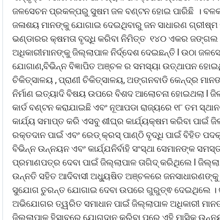
ଜଳସେଚନ ପ୍ରକଳ୍ପରୁ ସୁଷମ ଜଳ ବଣ୍ଟନ ହୋଇ ପାରିଛି । ବଳକା
ଜଳାଶୟ ମାନଙ୍କୁ ଯୋଗାଇ ଦେଇଥିବାରୁ ଜନ ସାଧାରଣ ଗ୍ରୀଷ୍ମ ଋ
ଭଣ୍ଡାରର କ୍ଷମତା ବୃଦ୍ଧି କରିବା ନିମିତ୍ତ ୧୪୦ ଏକର ଜଙ୍ଗଲ
ଅଧିକାରୀମାନଙ୍କୁ ଜିଲ୍ଲାପାଳ ନିର୍ଦ୍ଦେଶ ଦେଇଛନ୍ତି l ଉଠା ଜଳସ
ଯୋଗାଣ,ବିଭିନ୍ନ ବିଜ୍ଞାପିତ ଅଞ୍ଚଳ ର ସମସ୍ୟା ଉତ୍ଥାପନ ହୋଇଥିଲ
ଚିକିତ୍ସାଳୟ , ପ୍ରାଣୀ ଚିକିତ୍ସାଳୟ, ଅଙ୍ଗନବାଡି କେନ୍ଦ୍ର ମ
ନିର୍ମାଣ ଇତ୍ୟାଦି ବିଷୟ ଉପରେ ବିଶଦ ଆଲୋଚନା ହୋଇଥଲା l ଜିଲ୍
କାର୍ଡ ବଣ୍ଟନ କରାଯାଇଛି ଏବଂ ନୂଆପଡା ରାଜ୍ୟରେ ୧୮ ତମ ସ୍ଥାନରେ
କାର୍ଯ୍ୟ ସମାପ୍ତ କରି ଏସବୁ ଶୀଘ୍ର କାର୍ଯ୍ୟକ୍ଷମ କରିବା ପାଇଁ ଜ
ରକ୍ତଦାନ ପାଇଁ ଏବଂ ରେଡ୍ କ୍ରସ୍ ପାଣ୍ଠି ବୃଦ୍ଧି ପାଇଁ ବିହିତ ପଦ
ବିଭିନ୍ନ ଉନ୍ନୟନ ଏବଂ କାର୍ଯ୍ଯନିର୍ବାହି ସଂସ୍ଥା ସେମାନଙ୍କ 
ପ୍ରମାଣପତ୍ର ଦେବା ପାଇଁ ଜିଲ୍ଲାପାଳ ତାଗିଦ୍ କରିଥିଲେ l ଜିଲ୍
ଉନ୍ନତି ସହିତ ଆଦିବାସୀ ଅଧ୍ୟୁଷିତ ଅଞ୍ଚଳରେ ଜନସାଧାରଣଙ୍କୁ 
ସୁଯୋଗ ତୁରନ୍ତ ଯୋଗାଇ ଦେବା ଉପରେ ଗୁରୁତ୍ଵ ଦେଇଥିଲେ ।
ଅଭିଯୋଗର ତ୍ୱରିତ ସମାଧାନ ପାଇଁ ଜିଲ୍ଲାପାଳ ଅଧିକାରୀ ମାନଙ୍
ଜିଲ୍ଲାପାଳ ହିସାବରେ ଯୋଗଦାନ କରିବା ପରେ ଏହି ମାସିକ ଉନ୍ନୟନ