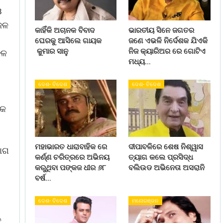
ଓ
ଜଳ
କାହିଁକି ଅଚାନକ ବିବାଦ
ଭାରତୀୟ ସିନେ ଜଗତର
ଘେରକୁ ଆସିଲେ ଗାୟକ
ଜଣେ ଏଭଳି ନିର୍ଦେଶକ ଯିଏକି
କୁମାର ସାନୁ
ନିଜ କ୍ୟାରିଅର ରେ ଗୋଟିଏ
ଜଳ
ମଧ୍ୟ…
ଦେଶ- ବିଦେଶ
ଦେଶ- ବିଦେଶ
୍କ
ମହାଭାରତ ଧାରାବାହିକ ରେ
ଦୀପାବଳିରେ ଶେଷ ନିଶ୍ୱାସ
ଯୋଗ
କର୍ଣ୍ଣ ଚରିତ୍ରରେ ଅଭିନୟ
ତ୍ୟାଗ କଲେ ପ୍ରସିଦ୍ଧ
କରୁଥିବା ପଙ୍କଜ ଧୀର ୬୮
ବଲିଉଡ ଅଭିନେତା ଅସରାନି
ବର୍ଷ…
ଦେଶ- ବିଦେଶ
ମନୋରଞ୍ଜନ
ତ