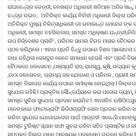
ରାଘବେନ୍ଦ୍ର ରେଡ୍ଡୀ, ବନଖଣ୍ଡ ଅଧିକାରୀ ଖଡିଆଳ ଅଜିଜ ଖାନ୍, 
ଚନ୍ଦ୍ର ରଇତ, ଅତିରିକ୍ତ କାର୍ଯ୍ୟ ନିର୍ବାହୀ ଅଧିକାରୀ ଜିଲ୍
ଅତିରିକ୍ତ ମୁଖ୍ୟ ଚିକିତ୍ସାଧିକାରୀ ଡଃ ଉମାକାନ୍ତ ମେହେର ଙ୍
ଅଧିକାରୀ, ସମସ୍ତ ତହସିଲଦାର, ସମସ୍ତ ଅଧିକ୍ଷଣ ଯନ୍ତ୍ରୀ,ନିର୍
ଉପ ନିର୍ଦ୍ଦେଶକ ପ୍ଲାନିଂ , ପରିମଳ ସାମଲ ବିଗତ ମାସର ବୈଠକ
ପଠନ କରିଥିଲେ। ଏହାର ପ୍ରତି ବିନ୍ଦୁ ଉପରେ ବିଶଦ ଆଲୋଚନା 
ବାଧା ରହିଥିଲା ସେସବୁର କେତେ ସମାଧାନ ହେଇଛି ଏବଂ ପ୍ରତି ବିଭା
ବୈଠକରେ ଜଳସେଚନ ,ପଞ୍ଚାୟତି ରାଜ, ରାଜସ୍ୱ, କୃଷି, ଉଦ୍ୟାନ କୃଷି
,ଉଠା ଜଳସେଚନ, ଗ୍ରାମ୍ୟ ଜଳ ଯୋଗାଣ ଓ ପରିମଳ , ପ୍ରାଣୀ ସମ୍ପଦ
ସମସ୍ତ ବିଭାଗର କାର୍ଯ୍ୟ ଉପରେ ସମୀକ୍ଷା ହୋଇଥିଲା l ଜିଲ୍ଲପାଳ
ସୁଯୋଗ ରହିଛି l ପ୍ରାକୃତିକ ସୌନ୍ଦର୍ଯ୍ୟରେ ଭରା ପତୋରା ଡ୍ୟାମ୍, 
ସମସ୍ତ ସୁବିଧା ସୁଯୋଗ ପ୍ରଦାନ କରାଯିବ l ଏହାସହିତ ଋଷିପିଠ,
ମାନଙ୍କରେ ଫଟୋଗ୍ରାଫି ଭିଡିଓଗ୍ରାଫି ସେବା ପ୍ରଦାନ କରିବା ସ
କରିବା ସୁଯୋଗ ଯୋଗାଇଦେବା ପାଇଁ ଆଗ୍ରହୀ ଏଜେନ୍ସି ମାନଙ୍କୁ ନ
ସମସ୍ତ ଟୁରିଷ୍ଟ ସ୍ଥାନ ସଫା ସୁତରା ରହିବା ସହିତ ପ୍ଲାଷ୍ଟିକ ଓ ଜର
ସମ୍ପୃକ୍ତ ବିଭାଗ ମାନେ ଆବଶ୍ୟକ ପଦକ୍ଷେପ ଗ୍ରହଣ କରିବେ 