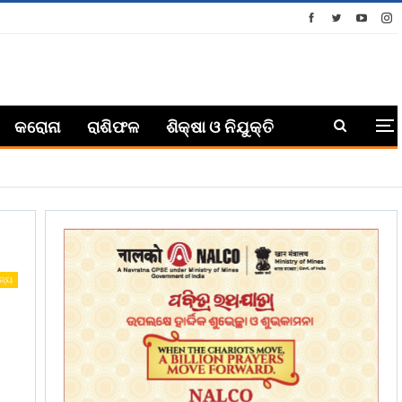
କରୋନା
ରାଶିଫଳ
ଶିକ୍ଷା ଓ ନିଯୁକ୍ତି
ଜ୍ୟ