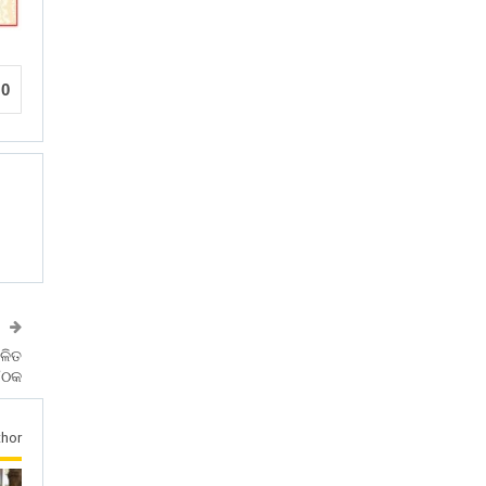
0
ଳିତ
ୈଠକ
hor