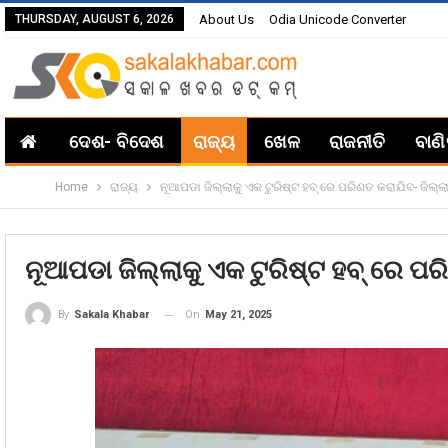
THURSDAY, AUGUST 6, 2026
About Us
Odia Unicode Converter
ଦେଶ- ବିଦେଶ
ରାଜ୍ୟ
ଖେଳ
ରାଜନୀତି
ବାଣ
Home
ରାଜ୍ୟ
ନୂଆପଡା ଜିଲ୍ଲାକୁ ଏକ ଟୁରିଷ୍ଟ ହବ୍ ରେ ପରିଣତ କରାଯିବ- ଜିଲ୍
ନୂଆପଡା ଜିଲ୍ଲାକୁ ଏକ ଟୁରିଷ୍ଟ ହବ୍ ରେ ପ
On
May 21, 2025
By
Sakala Khabar