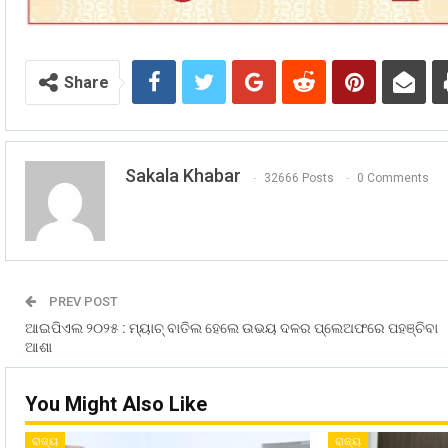
Share
Sakala Khabar
32666 Posts
0 Comments
PREV POST
ଆଇପିଏଲ ୨୦୨୫ : ମ୍ୟାଚ୍ ବାତିଲ ହେଲେ ଉଭୟ ଦଳର ପ୍ଲେଅଫରେ ପହଞ୍ଚିବା
ଆଶା
You Might Also Like
ରାଜ୍ୟ
ରାଜ୍ୟ