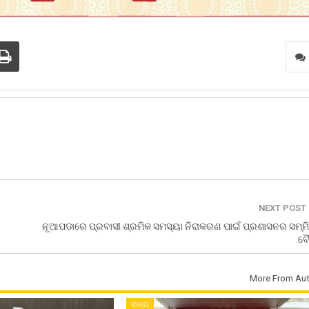
NEXT POST
ନୂଆପଡାରେ ପ୍ରବାସୀ ଶ୍ରମିକ ସମସ୍ୟା ନିରାକରଣ ପାଇଁ ପ୍ରଶାସନର ସମ୍ମି
ବ
More From Aut
ରାଜ୍ୟ