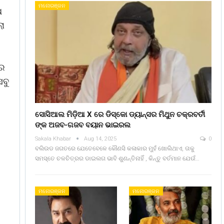
ମନୋରଞ୍ଜନ
ଷ
ଲା
ରେ
ସବୁ
ସୋସିଆଲ ମିଡ଼ିଆ X ରେ ଡିସ୍କୋ ଡ୍ୟାନ୍ସର ମିଥୁନ ଚକ୍ରବର୍ତୀ
ଙ୍କ ଅଜବ-ଗଜବ ବୟାନ ଭାଇରଲ
Sakala Khabar
Aug 14, 2025
0
ବଲିଉଡ ଜଗତରେ ଯେତେବେଳେ କୌଣସି କଳାକାର ମୁହଁ ଖୋଲିଥାଏ, ତାକୁ
ସମସ୍ତେ ଚଳଚିତ୍ରର ଡାଇଲଗ ଭାବି ଶୁଣନ୍ତିନାହିଁ , କିନ୍ତୁ ବର୍ତମାନ ଯେଉଁ…
ମନୋରଞ୍ଜନ
ମନୋରଞ୍ଜନ