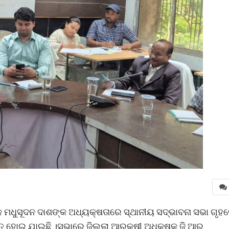
ପାଳ ମଧୁସୂଦନ ଦାଶଙ୍କ ଅଧ୍ୟକ୍ଷତାରେ ସ୍ଥାନୀୟ ସଦ୍ଭାବନା ସଭା ଗୃହ
ିତ ହୋଇ ଯାଇଛି ।ସଭାରେ ଜିଲ୍ଲା ଆରକ୍ଷୀ ଅଧିକ୍ଷକ ଜି ଆର୍