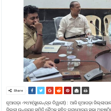
Share
ନୂଆପଡ଼ା -୨୧/୫(ସୁରେନ୍ଦ୍ର ତିୱାରୀ) : ଆଜି ନୂଆପଡ଼ା ଜିଲ୍ଲା
ଜିଲ୍ଲା ଉନ୍ନୟନ ସମିତି ବୈଠକ ସହିତ ଗ୍ରାମୋଦୟ ସଭା ଅନୁଷ୍ଠ