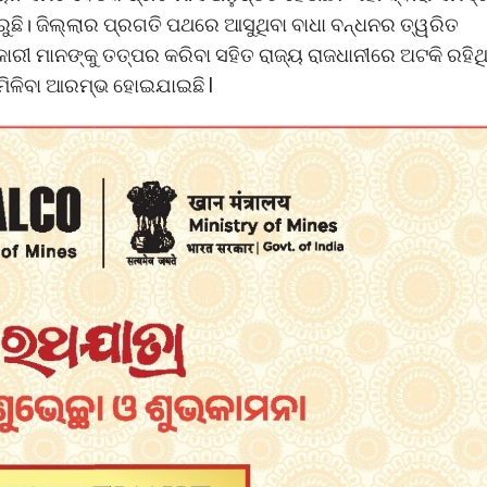
ୁଛି। ଜିଲ୍ଲାର ପ୍ରଗତି ପଥରେ ଆସୁଥିବା ବାଧା ବନ୍ଧନର ତ୍ୱରିତ
କାରୀ ମାନଙ୍କୁ ତତ୍ପର କରିବା ସହିତ ରାଜ୍ୟ ରାଜଧାନୀରେ ଅଟକି ରହିଥ
ମିଳିବା ଆରମ୍ଭ ହୋଇଯାଇଛି l