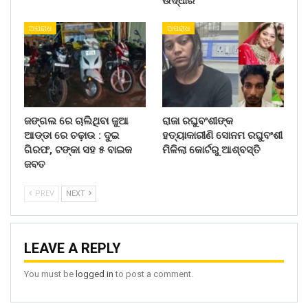
ଉଦ୍ଧାର
ଅପରାଧ
ଅପରାଧ
ଜଙ୍ଗଲ ରେ ଚାଲିଥିବା ଜୁଆ
ରାଜା ରଘୁବଂଶୀଙ୍କ
ଆଡ୍ଡା ରେ ଚଢ଼ାଉ : ଦୁଇ
ହତ୍ୟାକାରୀଣି ସୋନମ ରଘୁବଂଶୀ
ଗିରଫ, ଟଙ୍କା ସହ ୫ ବାଇକ
ମିଳିଲା କୋର୍ଟରୁ ଆଶ୍ବସ୍ତି
ଜବତ
PREV
NEXT
LEAVE A REPLY
You must be
logged in
to post a comment.