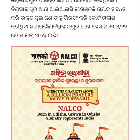
ନିରାକାରପୁର ଥାନାରେ ଲିଖିତ ଅଭିଯୋଗ କରିଥିଲେ।
ନିରାକାରପୂର ଥାନା ଆଇଆଇସି ଗୀତାଞ୍ଜଳି ନାୟକ ତଦନ୍ତ
କରି ଉକ୍ତ ଦୁଇ ଜଣ ଙ୍କୁ ଗିରଫ କରି କୋର୍ଟ ଚାଲାଣ
କରିଥିବା ଜଣାପଡିଛି।ନିରାକାରପୁର ଥାନା କେସ ନ ୨୩୬/୨୨
ରେ ମାମଲା ଏ ହୋଇଛି।