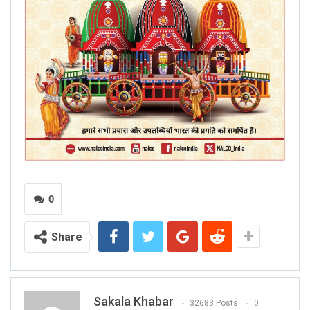
0
Share
Sakala Khabar
32683 Posts
0