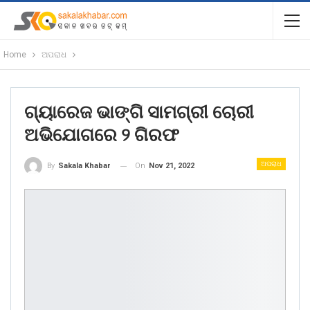
Home
ଅପରାଧ
ଗ୍ୟାରେଜ ଭାଙ୍ଗି ସାମଗ୍ରୀ ଚୋରୀ
ଅଭିଯୋଗରେ ୨ ଗିରଫ
ଅପରାଧ
On
Nov 21, 2022
By
Sakala Khabar