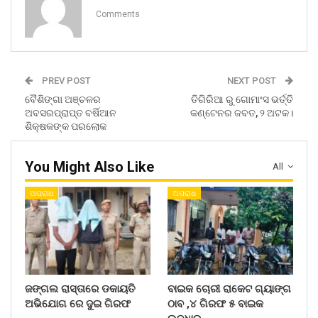
Comments
PREV POST
NEXT POST
ବୈଶିଙ୍ଗା ଅଞ୍ଚଳର
ତିଗିରିଆ ରୁ ଗୋମାଂସ ଭର୍ତ୍ତି
ଅବସରପ୍ରାପ୍ତ ବର୍ଷିଆନ
କଣ୍ଟେନର ଜବତ, ୨ ଅଟକ।
ଶିକ୍ଷକଙ୍କ ପରଲୋକ
You Might Also Like
All
ଅପରାଧ
ଅପରାଧ
ଜଙ୍ଗଲ ରାସ୍ତାରେ ଡକାୟତି
ବାଇକ ଚୋରୀ ରାକେଟ ଗ୍ୟାଙ୍ଗ
ଅଭିଯୋଗ ରେ ଦୁଇ ଗିରଫ
ଠାବ ,୪ ଗିରଫ ୫ ବାଇକ