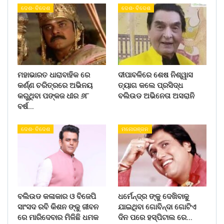
ଦେଶ- ବିଦେଶ
ଦେଶ- ବିଦେଶ
ମହାଭାରତ ଧାରାବାହିକ ରେ
ଦୀପାବଳିରେ ଶେଷ ନିଶ୍ୱାସ
କର୍ଣ୍ଣ ଚରିତ୍ରରେ ଅଭିନୟ
ତ୍ୟାଗ କଲେ ପ୍ରସିଦ୍ଧ
କରୁଥିବା ପଙ୍କଜ ଧୀର ୬୮
ବଲିଉଡ ଅଭିନେତା ଅସରାନି
ବର୍ଷ…
ଦେଶ- ବିଦେଶ
ମନୋରଞ୍ଜନ
ବଲିଉଡ କଳାକାର ଓ ବିଜେପି
ଧର୍ମେନ୍ଦ୍ର ଙ୍କୁ ଦେଖିବାକୁ
ସାଂସଦ ରବି କିଶନ ଙ୍କୁ ଜୀବନ
ଯାଇଥିବା ଗୋବିନ୍ଦା ଗୋଟିଏ
ରେ ମାରିଦେବାର ମିଳିଛି ଧମକ
ଦିନ ପରେ ହସ୍ପିଟାଲ ରେ…