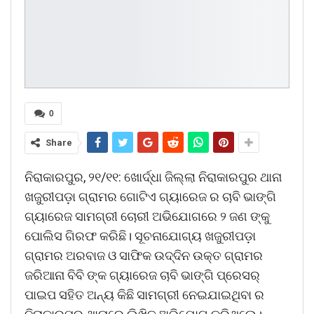
0
Share
ନିରାକାରପୁର, ୨୧/୧୧: ଖୋର୍ଦ୍ଧା ଜିଲ୍ଲା ନିରାକାରପୁର ଥାନା
ଖଜୁରୀପଡ଼ା ଗ୍ରାମର ଗୋଟିଏ ଗ୍ୟାରେଜ ର ଚାବି ଭାଙ୍ଗି
ଗ୍ୟାରେଜ ସାମଗ୍ରୀ ଚୋରୀ ଅଭିଯୋଗରେ ୨ ଜଣ ଙ୍କୁ
ପୋଲିସ ଗିରଫ କରିଛି। ସୂଚନାଯୋଗ୍ୟ ଖଜୁରୀପଡ଼ା
ଗ୍ରାମର ଅରବାଜ ଓ ସାଫିକ ଉଦ୍ଦିନ ଉକ୍ତ ଗ୍ରାମର
ଜରିଆନା ବିବି ଙ୍କ ଗ୍ୟାରେଜ ଚାବି ଭାଙ୍ଗି ପ୍ରେସର୍
ପାଇପ ସହିତ ଅନ୍ୟ କିଛି ସାମଗ୍ରୀ ନେଇଯାଇଥିବା ର