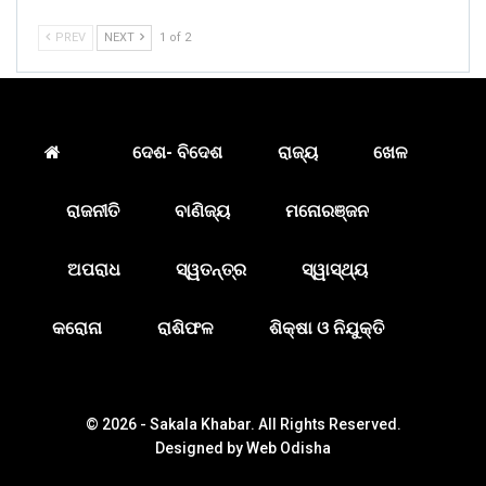
PREV
NEXT
1 of 2
ଦେଶ- ବିଦେଶ
ରାଜ୍ୟ
ଖେଳ
ରାଜନୀତି
ବାଣିଜ୍ୟ
ମନୋରଞ୍ଜନ
ଅପରାଧ
ସ୍ୱତନ୍ତ୍ର
ସ୍ୱାସ୍ଥ୍ୟ
କରୋନା
ରାଶିଫଳ
ଶିକ୍ଷା ଓ ନିଯୁକ୍ତି
© 2026 - Sakala Khabar. All Rights Reserved.
Designed by
Web Odisha