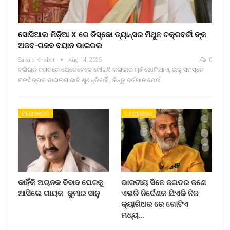
ସୋସିଆଲ ମିଡ଼ିଆ X ରେ ଡିସ୍କୋ ଡ୍ୟାନ୍ସର ମିଥୁନ ଚକ୍ରବର୍ତୀ ଙ୍କ
ଅଜବ-ଗଜବ ବୟାନ ଭାଇରଲ
Sakala Khabar
Aug 14, 2025
0
ବଲିଉଡ ଜଗତରେ ଯେତେବେଳେ କୌଣସି କଳାକାର ମୁହଁ ଖୋଲିଥାଏ, ତାକୁ ସମସ୍ତେ
ଚଳଚିତ୍ରର ଡାଇଲଗ ଭାବି ଶୁଣନ୍ତିନାହିଁ , କିନ୍ତୁ ବର୍ତମାନ ଯେଉଁ…
ମନୋରଞ୍ଜନ
ମନୋରଞ୍ଜନ
କାହିଁକି ଅଚାନକ ବିବାଦ ଘେରକୁ
ଭାରତୀୟ ସିନେ ଜଗତର ଜଣେ
ଆସିଲେ ଗାୟକ କୁମାର ସାନୁ
ଏଭଳି ନିର୍ଦେଶକ ଯିଏକି ନିଜ
କ୍ୟାରିଅର ରେ ଗୋଟିଏ
ମଧ୍ୟ…