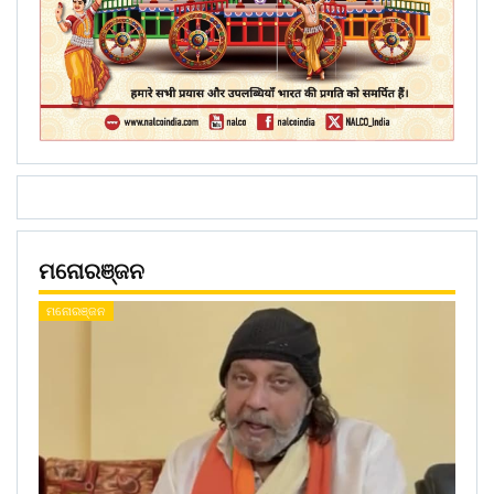
ମନୋରଞ୍ଜନ
ମନୋରଞ୍ଜନ