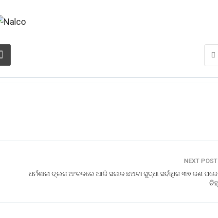
NEXT POS
ଧର୍ମଶାଳା ବ୍ଲକ ଅଂଚଳରେ ଆଜି ସକାଳ ଛଅଟା ସୁଦ୍ଧା ସର୍ବାଧିକ ୩୭ ଜଣ ପଜ
ଚି