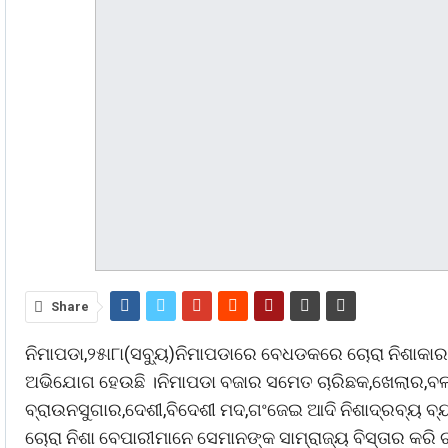
Share
ନିମାପଡା,୨୫ା୮ା(ସବୁ୍ୟ)ନିମାପଡାରେ ବେଧଡକରେ ଚୋରା ନିଶାକାର
ଅଭିଯୋଗ ହେଉଛି ।ନିମାପଡା ବଜାର ସମେତ ଚାରିଛକ,ଖେଲାର,ବଳଙ
ବ୍ରାଉନସୁଗାର,ଦେଶୀ,ବିଦେଶୀ ମଦ,ଗଂଜେଇ ଆଦି ନିଶାଦ୍ରବ୍ୟ ବ୍
ଚୋରା ନିଶା ବେପାରୀମାନେ ସେମାନଙ୍କ ସାମ୍ରାଜ୍ୟ ବିସ୍ତାର କରି ଚା