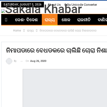
SATURDAY, AUGUST 8, 2026
About Us
Odia Unicode Converter
ଦେଶ- ବିଦେଶ
ରାଜ୍ୟ
ଖେଳ
ରାଜନୀତି
ବାଣି
Home
ରାଜ୍ୟ
ନିମାପଡାରେ ବେଧଡକରେ ଚାଲିଛି ଚୋରା ନିଶାକାରବାର
ନିମାପଡାରେ ବେଧଡକରେ ଚାଲିଛି ଚୋରା ନିଶ
On
Aug 26, 2020
By