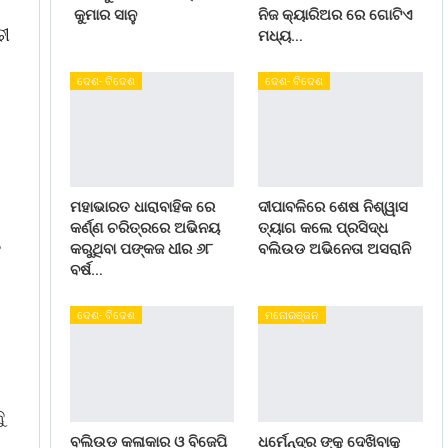
କୁମାର ସାନୁ
ନିଜ କ୍ୟାରିଅର ରେ ଗୋଟିଏ
ଢୀ
ମଧ୍ୟ…
ଦେଶ- ବିଦେଶ
ଦେଶ- ବିଦେଶ
ମହାଭାରତ ଧାରାବାହିକ ରେ
ଦୀପାବଳିରେ ଶେଷ ନିଶ୍ୱାସ
କର୍ଣ୍ଣ ଚରିତ୍ରରେ ଅଭିନୟ
ତ୍ୟାଗ କଲେ ପ୍ରସିଦ୍ଧ
େ
କରୁଥିବା ପଙ୍କଜ ଧୀର ୬୮
ବଲିଉଡ ଅଭିନେତା ଅସରାନି
ବର୍ଷ…
ଦେଶ- ବିଦେଶ
ମନୋରଞ୍ଜନ
ୁ
ବଲିଉଡ କଳାକାର ଓ ବିଜେପି
ଧର୍ମେନ୍ଦ୍ର ଙ୍କୁ ଦେଖିବାକୁ