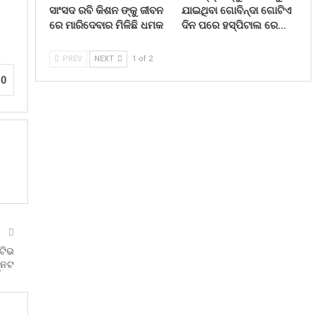
ସାଂସଦ ରବି କିଶନ ଙ୍କୁ ଜୀବନ
ଯାଇଥିବା ଗୋବିନ୍ଦା ଗୋଟିଏ
ରେ ମାରିଦେବାର ମିଳିଛି ଧମକ
ଦିନ ପରେ ହସ୍ପିଟାଲ ରେ…
PREV
NEXT
1 of 2
0
T
େଟିଭ
ହ୍ନଟ