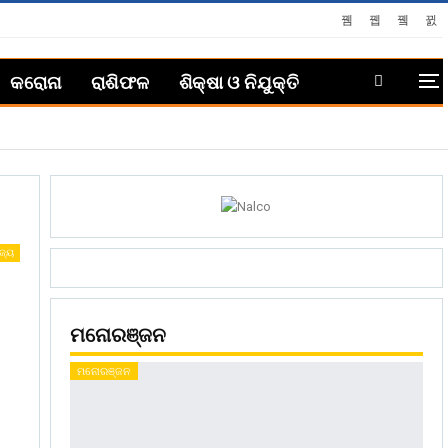
କରୋନା
ରାଶିଫଳ
ଶିକ୍ଷା ଓ ନିଯୁକ୍ତି
ଜ୍ୟ
ମନୋରଞ୍ଜନ
ମନୋରଞ୍ଜନ