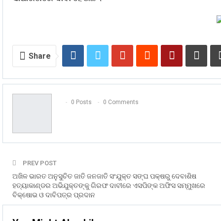
Share
0 Posts
0 Comments
PREV POST
ଅଖିଳ ଭାରତ ଅନୁସୁଚିତ ଜାତି ଜନଜାତି ସଂଯୁକ୍ତ ସଙ୍ଘ ପକ୍ଷରୁ ଦେବାଶିଷ
ହତ୍ୟାକାଣ୍ଡର ଅଭିଯୁକ୍ତଙ୍କୁ ଗିରଫ ଦାବୀରେ ଏସପିଙ୍କ ଅଫିସ ସମ୍ମୁଖରେ
ବିକ୍ଷୋଭ ଓ ଦାବିପତ୍ର ପ୍ରଦାନ