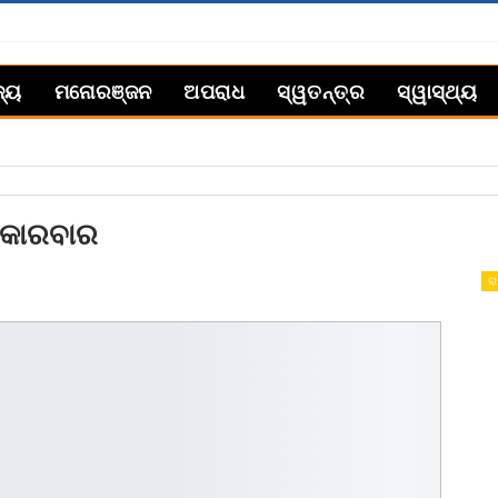
ଜ୍ୟ
ମନୋରଞ୍ଜନ
ଅପରାଧ
ସ୍ୱତନ୍ତ୍ର
ସ୍ୱାସ୍ଥ୍ୟ
ାକାରବାର
ରା