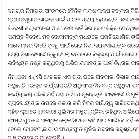
ସମଗ୍ର ନିମାପଡା ଅଂଚଳରେ ଦୈନିକ ଲକ୍ଷ ଲକ୍ଷ ଟଙ୍କାର ବିଭିନ୍ନ
ବ୍ରାଉନସୁଗାର ଖାଇବା ପାଇଁ ପାଗଳ ପ୍ରାୟ ହେଉଛନ୍ତି ।ଛକ ବଜ
ବିଦେଶୀ ମଦ,ଗଂଜେଇ ଓ ଗଂଜେଇ ଭର୍ତି ସିଗାରେଟ ବିକି୍ର ହେଉଥିବ
ପ୍ରାପ୍ତ ବିଦେଶୀ ମଦ ଦୋକାନୀଙ୍କ ମଧ୍ୟରେ ପ୍ରତିଯୋଗିତା ଚା
ମାନେ ମଦର ବିକ୍ରି ବୃଦ୍ଧି ପାଇଁ ଚୋରା ନିଶା ବ୍ୟବସାୟୀଙ୍କ ଶରଣ 
ଚୋରା ନିଶାବେପାରୀଙ୍କୁ ଖୋଲା ବଜାରରେ ବିକ୍ରୟ ପାଇଁ ଯୋଗାଇ ଦ
ଭବିଷ୍ୟତ ନଷ୍ଟ କରୁଥିବାରୁ ଅଭିଭାକମାନଙ୍କ ପାଇଁ ଚିନ୍ତାର କ
ନିମାପଡା ଏନ୍ଏସି ଅଂଚଳର ଏକ ଭଡା ଘରେ ଅବକାରୀ ବିଭାଗ କାର
କହୁଛନ୍ତି ।ଉକ୍ତ କାର୍ଯ୍ୟାଳୟଟି ଅଧିକାଂଶ ଦିନ ବନ୍ଦ ରହୁଥିବା 
କାର୍ଯ୍ୟାଳୟ ଅଛିକି ନାହିଁ ତାହା ଜାଣି ପାରୁନାହାନ୍ତି ।ଅବକାରୀ 
ବ୍ୟବସାୟୀଙ୍କ ଉପରେ ଚଢାଉ କରି ନିଜର ଦାୟିତ୍ୱ ସାରିଦେଉଥିବା
ସହିତ କୁଆଡେ ଅବକାରୀ,ପୁଲିସର ମଧୁଚନ୍ଦ୍ରିକା ରହିଥିବା ଅଭ
ଫାଷ୍ଟ ଫୁଡରେ ଏକାଧିକ ଲୋକ ସିଟରେ ବସି ଖାଇ ପାରିବେ ନାହିଁ 
ହେଲେ ହୋଟେଲ,ଢାବା ଓ ଫାଷ୍ଟଫୁଡ ଗୁଡିକ ମଦବାର ସଦୃଶ୍ୟ ହୋଇ
ସାଧାରଣରେ ଦାବୀ ହେଉଛି ।