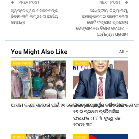
PREV POST
NEXT POST
ସ୍ୱପ୍ନେଶ୍ୱର ମହାଦେବଙ୍କ
କେନ୍ଦ୍ରୀୟ ବିଦ୍ୟାଳୟ,
ବିବାହ ଲାଗି ଲଗ୍ନଧରା କାର୍ଯ୍ୟ
କମାକ୍ଷାନଗର ସମେତ ୧୩୩
ସମ୍ପନ୍ନ
କୋଟି ଟଙ୍କାର ପ୍ରକଳ୍ପ
ଢେଙ୍କାନାଳର ବିକାଶ କରାଇବ –
ଧର୍ମେନ୍ଦ୍ର ପ୍ରଧାନ
You Might Also Like
All
ଦେଶ- ବିଦେଶ
ବାଣିଜ୍ୟ
ଆସାମ ବନ୍ୟା ସହାୟତା ପାଇଁ ୨୧ କୋଟି ଟଙ୍କା ପ୍ରଦାନ କରିବ ରିଲାଏନ୍ସ ଫ
ନାଲକୋର ଆର୍ଥିକ ବର୍ଷ ୨୦୨୬ –
୨୭ ର ପ୍ରଥମ ତ୍ରୈମାସିକ
ଫଳାଫଳ : ୮୮ % ବୃଦ୍ଧି ସହ
୨୦୦୨.୩୮…
ବାଣିଜ୍ୟ
ବାଣିଜ୍ୟ