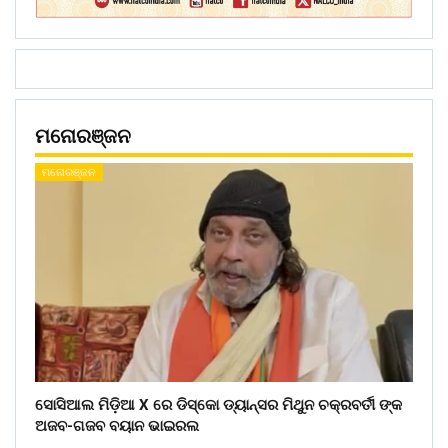
ମନୋରଞ୍ଜନ
ମନୋରଞ୍ଜନ
ସୋସିଆଲ ମିଡ଼ିଆ X ରେ ଡିସ୍କୋ ଡ୍ୟାନ୍ସର ମିଥୁନ ଚକ୍ରବର୍ତୀ ଙ୍କ
ଅଜବ-ଗଜବ ବୟାନ ଭାଇରଲ