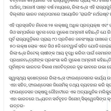
ବର୍ତ୍ତମାନ କମ୍ପାନୀର ଏହି ରାଜ୍ୟଗୁଡ଼ିକରେ ପ୍ରାୟ ୩୦ ହଜାର 
ଅର୍ଥାତ୍, ଆଗାମୀ ପାଞ୍ଚ ବର୍ଷ ମଧ୍ୟରେ, ରିଲାଏନ୍ସ ଏହି ରାଜ୍ୟ
ଦିଲ୍ଲୀର ଭାରତ ମଣ୍ଡପମରେ ଆୟୋଜିତ ‘ରାଇଜିଂ ନର୍ଥଇଷ୍ଟ ନି
ଏହି ପ୍ରସ୍ତାବିତ ନିବେଶ ୨୫ ଲକ୍ଷରୁ ଅଧିକ ପ୍ରତ୍ୟକ୍ଷ ଏବଂ 
ଜିଓ ସମ୍ପର୍କରେ ସୂଚନା ଦେଇ ମୁକେଶ ଅମ୍ବାନୀ କହିଛନ୍ତି ଯେ ର
ପୂର୍ବ ରାଜ୍ୟଗୁଡ଼ିକର ପ୍ରାୟ ୯୦ ପ୍ରତିଶତ ଜନସଂଖ୍ୟା ପାଖରେ ପ
୫୦ ଲକ୍ଷ ଲୋକ ଏବେ ଜିଓ ୫ଜି ନେଟୱାର୍କ ସହିତ ଯୋଡି ହୋଇଛନ୍ତି
ରିଲାଏନ୍ସ ରିଟେଲ୍ ଚାଷୀଙ୍କ ଆୟ ବୃଦ୍ଧି କରିବା ପାଇଁ ସେମାନ
ପ୍ରଧାନମନ୍ତ୍ରୀଙ୍କ ପ୍ରଶଂସା କରି ମୁକେଶ ଅମ୍ବାନୀ କହିଛନ
ପୂର୍ବାଞ୍ଚଳ ଭାରତର ବିକାଶ ମାନଚିତ୍ରରେ ଦୃଢ ଭାବରେ ଉଭା ହ
ସ୍ୱାସ୍ଥ୍ୟ କ୍ଷେତ୍ରରେ ରିଲାଏନ୍ସ ଫାଉଣ୍ଡେସନର କାର୍ଯ୍ୟ ଉ
ଏହା ସହିତ, ଫାଉଣ୍ଡେସନ ଜିନୋମିକ୍ ତଥ୍ୟ ବ୍ୟବହାର କରି ସ୍ତନ
ଫାଉଣ୍ଡେସନ ପକ୍ଷରୁ ଗୌହାଟୀରେ ଏକ ଅତ୍ୟାଧୁନିକ ମଲିକୁଲ
ଏହା ଭାରତରେ ଅନ୍ୟତମ ସର୍ବବୃହତ ଜିନୋମ୍ ସିକ୍ୱେନସିଙ୍ଗ କ
ଉତ୍ତର-