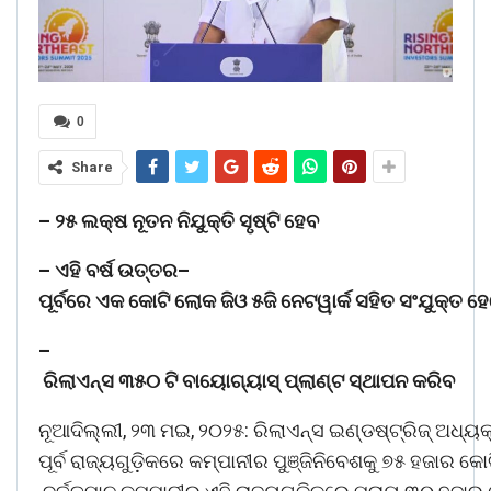
0
Share
–
୨୫
ଲକ୍ଷ
ନୂତନ
ନିଯୁକ୍ତି
ସୃଷ୍ଟି
ହେବ
–
ଏହି
ବର୍ଷ
ଉତ୍ତର
–
ପୂର୍ବରେ
ଏକ
କୋଟି
ଲୋକ
ଜିଓ
୫ଜି
ନେଟୱାର୍କ
ସହିତ
ସଂଯୁକ୍ତ
ହେ
–
ରିଲାଏନ୍ସ
୩୫୦
ଟି
ବାୟୋଗ୍ୟାସ୍
ପ୍ଲାଣ୍ଟ
ସ୍ଥାପନ
କରିବ
ନୂଆଦିଲ୍ଲୀ, ୨୩ ମଇ, ୨୦୨୫: ରିଲାଏନ୍ସ ଇଣ୍ଡଷ୍ଟ୍ରିଜ୍ ଅଧ୍ୟକ
ପୂର୍ବ ରାଜ୍ୟଗୁଡ଼ିକରେ କମ୍ପାନୀର ପୁଞ୍ଜିନିବେଶକୁ ୭୫ ହଜାର କୋଟ