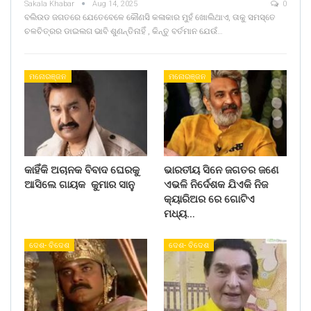
Sakala Khabar
Aug 14, 2025
0
ବଲିଉଡ ଜଗତରେ ଯେତେବେଳେ କୌଣସି କଳାକାର ମୁହଁ ଖୋଲିଥାଏ, ତାକୁ ସମସ୍ତେ
ଚଳଚିତ୍ରର ଡାଇଲଗ ଭାବି ଶୁଣନ୍ତିନାହିଁ , କିନ୍ତୁ ବର୍ତମାନ ଯେଉଁ…
ମନୋରଞ୍ଜନ
ମନୋରଞ୍ଜନ
କାହିଁକି ଅଚାନକ ବିବାଦ ଘେରକୁ
ଭାରତୀୟ ସିନେ ଜଗତର ଜଣେ
ଆସିଲେ ଗାୟକ କୁମାର ସାନୁ
ଏଭଳି ନିର୍ଦେଶକ ଯିଏକି ନିଜ
କ୍ୟାରିଅର ରେ ଗୋଟିଏ
ମଧ୍ୟ…
ଦେଶ- ବିଦେଶ
ଦେଶ- ବିଦେଶ