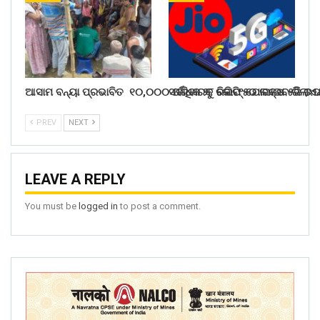
ଆସାମ ବନ୍ୟା ପ୍ରଭାବିତ ୧୦,୦୦୦ ପରିବାରକୁ ରିଲିଫ୍ ଯୋଗାଇବ ରିଲାଏ
ସର୍ବାଧିକ ୨୮ କୋଟି ୫୦ ଲକ୍ଷ ୫ଜି ଉ
PREV
NEXT
LEAVE A REPLY
You must be
logged in
to post a comment.