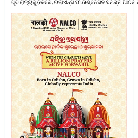
ପୂର୍ବ ରାଜ୍ୟଗୁଡ଼ିକରେ, ରିଲାଏନ୍ସ ଫାଉଣ୍ଡେସନ ସମସ୍ତ ଆଠଟି ର