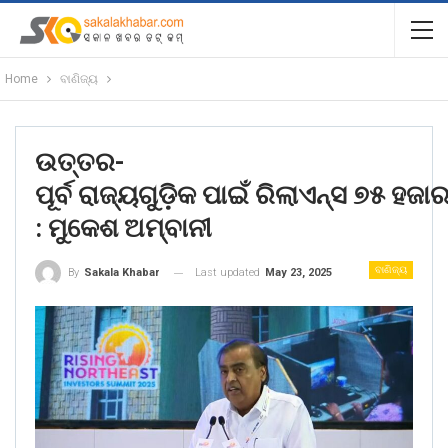
Home
ବାଣିଜ୍ୟ
ଉତ୍ତର-
ପୂର୍ବ ରାଜ୍ୟଗୁଡ଼ିକ ପାଇଁ ରିଲାଏନ୍ସ ୭୫ ହ
: ମୁକେଶ ଅମ୍ବାନୀ
ବାଣିଜ୍ୟ
Last updated
May 23, 2025
By
Sakala Khabar