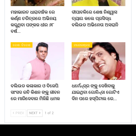
ମହାଭାରତ ଧାରାବାହିକ ରେ
ଦୀପାବଳିରେ ଶେଷ ନିଶ୍ୱାସ
କର୍ଣ୍ଣ ଚରିତ୍ରରେ ଅଭିନୟ
ତ୍ୟାଗ କଲେ ପ୍ରସିଦ୍ଧ
କରୁଥିବା ପଙ୍କଜ ଧୀର ୬୮
ବଲିଉଡ ଅଭିନେତା ଅସରାନି
ବର୍ଷ…
ଦେଶ- ବିଦେଶ
ମନୋରଞ୍ଜନ
ବଲିଉଡ କଳାକାର ଓ ବିଜେପି
ଧର୍ମେନ୍ଦ୍ର ଙ୍କୁ ଦେଖିବାକୁ
ସାଂସଦ ରବି କିଶନ ଙ୍କୁ ଜୀବନ
ଯାଇଥିବା ଗୋବିନ୍ଦା ଗୋଟିଏ
ରେ ମାରିଦେବାର ମିଳିଛି ଧମକ
ଦିନ ପରେ ହସ୍ପିଟାଲ ରେ…
PREV
NEXT
1 of 2