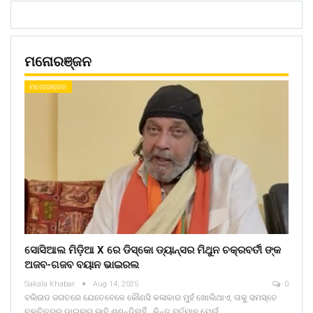
ମନୋରଞ୍ଜନ
ମନୋରଞ୍ଜନ
ସୋସିଆଲ ମିଡ଼ିଆ X ରେ ଡିସ୍କୋ ଡ୍ୟାନ୍ସର ମିଥୁନ ଚକ୍ରବର୍ତୀ ଙ୍କ
ଅଜବ-ଗଜବ ବୟାନ ଭାଇରଲ
Sakala Khabar
Aug 14, 2025
0
ବଲିଉଡ ଜଗତରେ ଯେତେବେଳେ କୌଣସି କଳାକାର ମୁହଁ ଖୋଲିଥାଏ, ତାକୁ ସମସ୍ତେ
ଚଳଚିତ୍ରର ଡାଇଲଗ ଭାବି ଶୁଣନ୍ତିନାହିଁ , କିନ୍ତୁ ବର୍ତମାନ ଯେଉଁ…