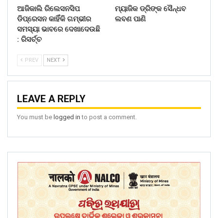
ଆଜିକାଲି ରିଲେସନସିପ
ମ୍ୟାଜିକ ଡ୍ରିଙ୍କ ସୈନ୍ଧବ
ଡିପ୍ରେସନ କାହିଁକି ଗମ୍ଭୀର
ଲବଣ ପାଣି
ସମସ୍ୟା ଭାବରେ ଦେଖାଦେଉଛି
: ରିସର୍ଚ୍ଚ
PREV
NEXT
LEAVE A REPLY
You must be
logged in
to post a comment.