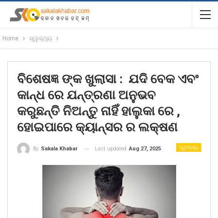
Home
ସ୍ୱାସ୍ଥ୍ୟ
ବିଶେଷଜ୍ଞ ଙ୍କ ଖୁଲାସା : ଯଦି ବେକ ଏବଂ
କାନ୍ଧ ରେ ଯନ୍ତ୍ରଣା ଅନୁଭବ
କରୁଛନ୍ତି ନିଅନ୍ତୁ ନାହିଁ ହାଲୁକା ରେ ,
ହୋଇପାରେ କ୍ୟାନ୍ସର ର ଲକ୍ଷଣ
ସ୍ୱାସ୍ଥ୍ୟ
Last updated
Aug 27, 2025
By
Sakala Khabar