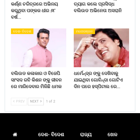
କର୍ଣ୍ଣ ଚରିତ୍ରରେ ଅଭିନୟ
ତ୍ୟାଗ କଲେ ପ୍ରସିଦ୍ଧ
କରୁଥିବା ପଙ୍କଜ ଧୀର ୬୮
ବଲିଉଡ ଅଭିନେତା ଅସରାନି
ବର୍ଷ…
ଦେଶ- ବିଦେଶ
ମନୋରଞ୍ଜନ
ବଲିଉଡ କଳାକାର ଓ ବିଜେପି
ଧର୍ମେନ୍ଦ୍ର ଙ୍କୁ ଦେଖିବାକୁ
ସାଂସଦ ରବି କିଶନ ଙ୍କୁ ଜୀବନ
ଯାଇଥିବା ଗୋବିନ୍ଦା ଗୋଟିଏ
ରେ ମାରିଦେବାର ମିଳିଛି ଧମକ
ଦିନ ପରେ ହସ୍ପିଟାଲ ରେ…
PREV
NEXT
1 of 2
ଦେଶ- ବିଦେଶ
ରାଜ୍ୟ
ଖେଳ