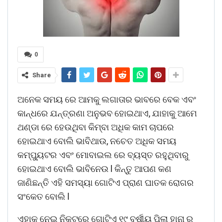
0
Share
ଅନେକ ସମୟ ରେ ଆମକୁ ଲଗାତାର ଭାବରେ ବେକ ଏବଂ
କାନ୍ଧରେ ଯନ୍ତ୍ରଣା ଅନୁଭବ ହୋଇଥାଏ, ଯାହାକୁ ଆମେ
ଥଣ୍ଡା ରେ ହେଉଥିବା କିମ୍ବା ଅଧିକ କାମ ଚାପରେ
ହୋଇଥାଏ ବୋଲି ଭାବିଥାଉ, ନଚେତ ଅଧିକ ସମୟ
କମ୍ପ୍ୟୁଟର ଏବଂ ମୋବାଇଲ ରେ ବ୍ୟସ୍ତ ରହୁଥିବାରୁ
ହୋଇଥାଏ ବୋଲି ଭାବିନେଉ l କିନ୍ତୁ ଆପଣ କଣ
ଜାଣିଛନ୍ତି ଏହି ସମସ୍ୟା ଗୋଟିଏ ପ୍ରାଣ ଘାତକ ରୋଗର
ସଂକେତ ବୋଲି l
ଏହାକୁ ନେଇ ନିକଟରେ ଗୋଟିଏ ୧୯ ବର୍ଷୀୟ ପିଲା ହାନା ର