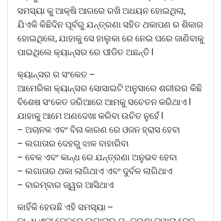
ସମସ୍ୟା କୁ ଆକ୍ଷି ଆଗରେ ରଖି ଅଧୟନ ହୋଇଥିଲା,
ଯିଏକି କିଛିଦିନ ପୂର୍ବରୁ ଯନ୍ତ୍ରଣା ସହିତ ଥକାପଣ ର ଶିକାର
ହୋଇଥିଲେ, ଯାହାକୁ ସେ ହାଲୁକା ରେ ନେଇ ପରେ ଜାଣିବାକୁ
ପାଇଥିଲେ କ୍ୟାନ୍ସର ରେ ପୀଡିତ ଅଛନ୍ତି l
କ୍ୟାନ୍ସର ର ସଂକେତ –
ଆମେରିକା କ୍ୟାନ୍ସର ସୋସାଇଟି ଅନୁସାରେ ଶରୀରର କିଛି
ବିଶେଷ ସଂକେତ ଜରିଆରେ ଆମକୁ ସଚେତନ କରିଥାଏ l
ଯାହାକୁ ଆମେ ଅଣଦେଖା କରିବା ଉଚିତ ନୁହେଁ l
– ଅଚାନକ ଏବଂ ବିନା କାରଣ ରେ ଓଜନ ହ୍ରାସ ହେବା
– ଲଗାତାର ଦେହରୁ ଝାଳ ବାହାରିବା
– ବେକ ଏବଂ କାନ୍ଧ ରେ ଯନ୍ତ୍ରଣା ଅନୁଭବ ହେବା
– ଲଗାତାର ଥକା ଲାଗିଥାଏ ଏବଂ ଦୁର୍ବଳ ଲାଗିଥାଏ
– ବାରମ୍ବାର ଜ୍ୱର ଆସିଥାଏ
କାହିଁକି ହେଉଛି ଏହି ସମସ୍ୟା –
କାନ୍ଧ ଏବଂ ବେକରେ ଲଗାତାର ଯନ୍ତ୍ରଣା ଦ୍ୱାରା ବେକ