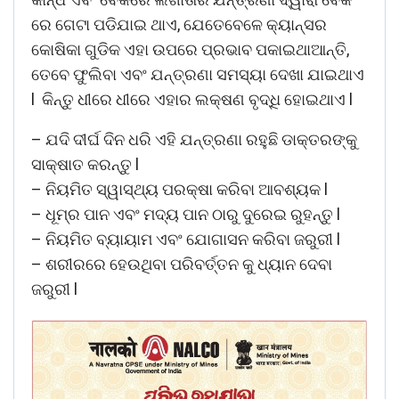
ରେ ଗେଟା ପଡିଯାଇ ଥାଏ, ଯେତେବେଳେ କ୍ୟାନ୍ସର
କୋଷିକା ଗୁଡିକ ଏହା ଉପରେ ପ୍ରଭାବ ପକାଇଥାଆନ୍ତି,
ତେବେ ଫୁଲିବା ଏବଂ ଯନ୍ତ୍ରଣା ସମସ୍ୟା ଦେଖା ଯାଇଥାଏ
l କିନ୍ତୁ ଧୀରେ ଧୀରେ ଏହାର ଲକ୍ଷଣ ବୃଦ୍ଧି ହୋଇଥାଏ l
– ଯଦି ଦୀର୍ଘ ଦିନ ଧରି ଏହି ଯନ୍ତ୍ରଣା ରହୁଛି ଡାକ୍ତରଙ୍କୁ
ସାକ୍ଷାତ କରନ୍ତୁ l
– ନିୟମିତ ସ୍ୱାସ୍ଥ୍ୟ ପରକ୍ଷା କରିବା ଆବଶ୍ୟକ l
– ଧୂମ୍ର ପାନ ଏବଂ ମଦ୍ୟ ପାନ ଠାରୁ ଦୁରେଇ ରୁହନ୍ତୁ l
– ନିୟମିତ ବ୍ୟାୟାମ ଏବଂ ଯୋଗାସନ କରିବା ଜରୁରୀ l
– ଶରୀରରେ ହେଉଥିବା ପରିବର୍ତ୍ତନ କୁ ଧ୍ୟାନ ଦେବା
ଜରୁରୀ l