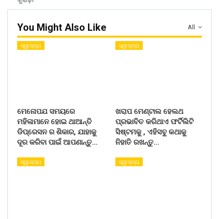
You Might Also Like
All
ସ୍ୱାସ୍ଥ୍ୟ
ସ୍ୱାସ୍ଥ୍ୟ
ମେନୋପଯ ସମୟରେ
ଖରାପ ମେଣ୍ଟାଲ ହେଲଥ
ମହିଳାମାନେ ହୋଇ ଥାଆନ୍ତି
ପ୍ରଭାବିତ କରିଥାଏ ଫର୍ଟିଲିଟି
ଡିପ୍ରେସନ ର ଶିକାର, ଯାହାକୁ
ସିଷ୍ଟମକୁ , ଏହିସବୁ କଥାକୁ
ଦୂର କରିବା ପାଇଁ ଆପଣାନ୍ତୁ…
ନିହାତି ରଖନ୍ତୁ…
ସ୍ୱାସ୍ଥ୍ୟ
ସ୍ୱାସ୍ଥ୍ୟ