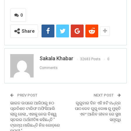
0
Share
Sakala Khabar
32683 Posts
0
Comments
PREV POST
NEXT POST
ଭାରତ ଉପରେ ଆଜିଠାରୁ ୫୦
ଗୁରୁବାର ଦିନ ଏହି ୫ଟି ମନ୍ତ୍ର
ପ୍ରତିଶତ ଟାରିଫ ଅଫିସିଆଲି
ପାଠ ଦେବ ଗୁରୁ ଦୋଷ ରୁ ମୁକ୍ତି
ଲାଗୁ ହେଲା , ଏହାକୁ ନେଇ ବିଶ୍ୱ
ଏବଂ ଆଣିବ ଜୀବନ ରେ ସୁଖ
ସ୍ତରର ଅର୍ଥନୀତିଜ୍ଞ କହିଛନ୍ତି ‘
ସମୃଦ୍ଧି
ଟ୍ରମ୍ପ ମାରିଛନ୍ତି ନିଜ ଗୋଡ଼ରେ
କୁରାଢ଼ୀ ‘