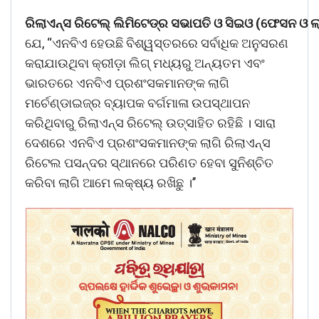
ରିଲାଏନ୍ସ
ରିଟେଲ୍
ଲିମିଟେଡ୍‌ର
ସଭାପତି
ଓ
ସିଇଓ
(
ଫେସନ
ଓ
ଲ
ଯେ, “ଏନବିଏ ହେଉଛି ବିଶ୍ୱସ୍ତରରେ ସର୍ବାଧିକ ଅନୁସରଣ
କରାଯାଉଥିବା କ୍ରୀଡ଼ା ଲିଗ୍ ମଧ୍ୟରୁ ଅନ୍ୟତମ ଏବଂ
ଭାରତରେ ଏନବିଏ ପ୍ରଶଂସକମାନଙ୍କ ଲାଗି
ମର୍ଚେଣ୍ଡାଇଜ୍‌ର ବ୍ୟାପକ ବର୍ଗମାଳା ଉପସ୍ଥାପନ
କରିଥିବାରୁ ରିଲାଏନ୍ସ ରିଟେଲ୍ ଉତ୍ସାହିତ ରହିଛି । ସାରା
ଦେଶରେ ଏନବିଏ ପ୍ରଶଂସକମାନଙ୍କ ଲାଗି ରିଲାଏନ୍ସ
ରିଟେଲ ପସନ୍ଦର ସ୍ଥାନରେ ପରିଣତ ହେବା ସୁନିଶ୍ଚିତ
କରିବା ଲାଗି ଆମେ ଲକ୍ଷ୍ୟ ରଖିଛୁ ।’’