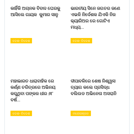
କାହିଁକି ଅଚାନକ ବିବାଦ ଘେରକୁ
ଭାରତୀୟ ସିନେ ଜଗତର ଜଣେ
ଆସିଲେ ଗାୟକ କୁମାର ସାନୁ
ଏଭଳି ନିର୍ଦେଶକ ଯିଏକି ନିଜ
କ୍ୟାରିଅର ରେ ଗୋଟିଏ
ମଧ୍ୟ…
ଦେଶ- ବିଦେଶ
ଦେଶ- ବିଦେଶ
ମହାଭାରତ ଧାରାବାହିକ ରେ
ଦୀପାବଳିରେ ଶେଷ ନିଶ୍ୱାସ
କର୍ଣ୍ଣ ଚରିତ୍ରରେ ଅଭିନୟ
ତ୍ୟାଗ କଲେ ପ୍ରସିଦ୍ଧ
କରୁଥିବା ପଙ୍କଜ ଧୀର ୬୮
ବଲିଉଡ ଅଭିନେତା ଅସରାନି
ବର୍ଷ…
ଦେଶ- ବିଦେଶ
ମନୋରଞ୍ଜନ