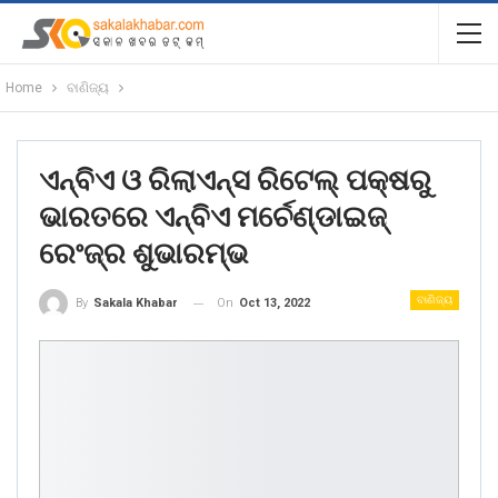
Home
ବାଣିଜ୍ୟ
ଏନ୍‌ବିଏ ଓ ରିଲାଏନ୍ସ ରିଟେଲ୍ ପକ୍ଷରୁ
ଭାରତରେ ଏନ୍‌ବିଏ ମର୍ଚେଣ୍ଡାଇଜ୍
ରେଂଜ୍‌ର ଶୁଭାରମ୍ଭ
ବାଣିଜ୍ୟ
On
Oct 13, 2022
By
Sakala Khabar