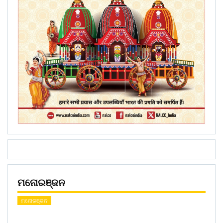
ମନୋରଞ୍ଜନ
ମନୋରଞ୍ଜନ