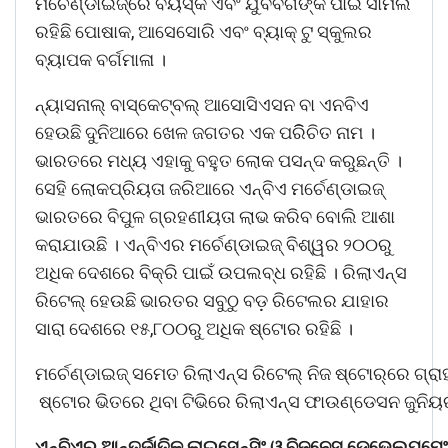
ମର୍ଚେଣ୍ଡାଇଜ୍‌ରେ ବୟସ୍କ ଏବଂ ଯୁବବର୍ଗଙ୍କ ପାଇଁ ସାମିଲ
ରହିଛି ପୋଷାକ, ଆସେସୋରି ଏବଂ ବ୍ୟାକ୍ ଟୁ ସ୍କୁଲର
ବ୍ୟାପକ ବର୍ଗମାଳା ।
ନ୍ୟାସନାଲ୍ ବାସ୍କେଟ୍‌ବଲ୍ ଆସୋସିଏସନ ବା ଏନବିଏ
ହେଉଛି ଦୁନିଆରେ ଖେଳ ଜଗତର ଏକ ପରିିଚିତ ନାମ ।
ଭାରତରେ ମଧ୍ୟ ଏହାକୁ ବହୁତ ଲୋକ ପସନ୍ଦ କରୁଛନ୍ତି ।
ସେହି ଲୋକପ୍ରିୟତା ଜରିଆରେ ଏନ୍‌ବିଏ ମର୍ଚେଣ୍ଡାଇଜ୍
ଭାରତରେ ବିପୁଳ ଗ୍ରହଣୀୟତା ଲାଭ କରିବ ବୋଲି ଆଶା
କରାଯାଉଛି । ଏନ୍‌ବିଏର ମର୍ଚେଣ୍ଡାଇଜ୍ ବିଶ୍ୱର ୨୦୦ରୁ
ଅଧିକ ଦେଶରେ ବିକ୍ରି ପାଇଁ ଉପଲବ୍ଧ ରହିଛି । ରିଲାଏନ୍ସ
ରିଟେଲ୍ ହେଉଛି ଭାରତର ସବୁଠୁ ବଡ଼ ରିଟେଲର ଯାହାର
ସାରା ଦେଶରେ ୧୫,୮୦୦ରୁ ଅଧିକ ଷ୍ଟୋର ରହିଛି ।
ମର୍ଚେଣ୍ଡାଇଜ୍ ସମେତ ରିଲାଏନ୍ସ ରିଟେଲ୍ ନିଜ ଷ୍ଟୋର୍‌ରେ ଗ୍
ଷ୍ଟୋର ଭିତରେ ଥିବା ଟିଭିରେ ରିଲାଏନ୍ସ ଫାଉଣ୍ଡେସନ ଜୁନିୟର 
ଏନ୍‌ବିଏର
ଆନ୍ତର୍ଜାତିକ
ଲାଇସେନ୍ସିଂ
ଓ
ବିଜନେସ୍
ଡେଭେଲପ୍‌ମେଂ