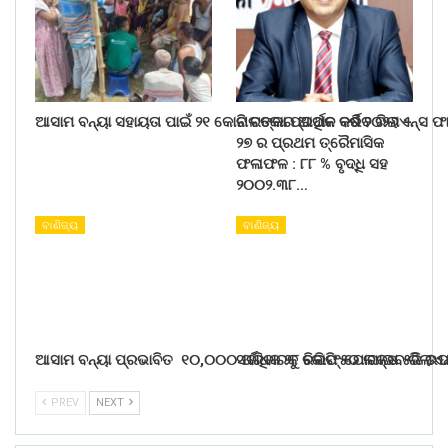
ଆସାମ ବନ୍ୟା ସହାୟତା ପାଇଁ ୨୧ କୋଟି ଟଙ୍କା ପ୍ରଦାନ କରିବ ରିଲାଏନ୍ସ ଫ
ନାଲକୋର ଆର୍ଥିକ ବର୍ଷ ୨୦୨୬ –
୨୭ ର ପ୍ରଥମ ତ୍ରୈମାସିକ
ଫଳାଫଳ : ୮୮ % ବୃଦ୍ଧି ସହ
୨୦୦୨.୩୮…
ବାଣିଜ୍ୟ
ବାଣିଜ୍ୟ
ଆସାମ ବନ୍ୟା ପ୍ରଭାବିତ ୧୦,୦୦୦ ପରିବାରକୁ ରିଲିଫ୍ ଯୋଗାଇବ ରିଲାଏ
ସର୍ବାଧିକ ୨୮ କୋଟି ୫୦ ଲକ୍ଷ ୫ଜି ଉ
PREV
NEXT