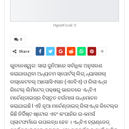
HyperFocal: 0
0
Share
ଭୁବନେଶ୍ୱର: ସାରା ଦୁନିଆରେ ସର୍ବାଧିକ ଅନୁସରଣ
କରାଯାଉଥିବା ଅନ୍ୟତମ ସ୍ପୋର୍ଟସ୍ ଲିଗ୍ ନ୍ୟାସନାଲ୍
ବାସ୍କେଟବଲ୍ ଆସୋସିଏସନ (ଏନବିଏ) ଓ ରିଲାଏନ୍ସ
ରିଟେଲ୍ ଲିମିଟେଡ୍ ପକ୍ଷରୁ ଭାରତରେ ଏନ୍‌ବିଏ
ମର୍ଚେଣ୍ଡାଇଜ୍‌ର ବିସ୍ତୃତ ବର୍ଗମାଳା ଉନ୍ମୋଚନ
କରାଯାଇଛି l ଏହି ନୂଆ ମର୍ଚେଣ୍ଡାଇଜ୍ ରିଲାଏନ୍ସ ରିଟେଲ୍‌ର
କିଛି ନିର୍ଦିଷ୍ଟ ଷ୍ଟୋର ଏବଂ କଂପାନିର ଇ-କମର୍ସ
ପ୍ଲାଟଫର୍ମରେ ଉପଲବ୍ଧ ହେବ । ଏନ୍‌ବିଏ ବ୍ରାଣ୍ଡେଡ୍