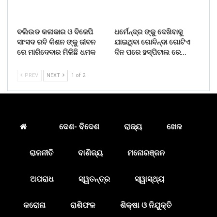
ବଲିଉଡ କଳାକାର ଓ ବିଜେପି
ଧର୍ମେନ୍ଦ୍ର ଙ୍କୁ ଦେଖିବାକୁ
ସାଂସଦ ରବି କିଶନ ଙ୍କୁ ଜୀବନ
ଯାଇଥିବା ଗୋବିନ୍ଦା ଗୋଟିଏ
ରେ ମାରିଦେବାର ମିଳିଛି ଧମକ
ଦିନ ପରେ ହସ୍ପିଟାଲ ରେ…
PREV
NEXT
1 of 2
ଦେଶ- ବିଦେଶ
ରାଜ୍ୟ
ଖେଳ
ରାଜନୀତି
ବାଣିଜ୍ୟ
ମନୋରଞ୍ଜନ
ଅପରାଧ
ସ୍ୱତନ୍ତ୍ର
ସ୍ୱାସ୍ଥ୍ୟ
କରୋନା
ରାଶିଫଳ
ଶିକ୍ଷା ଓ ନିଯୁକ୍ତି