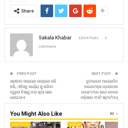
Share
Sakala Khabar
32664 Posts
0
Comments
PREV POST
NEXT POST
ଶ୍ରୀମତ ନାରାୟଣ ନାରାୟଣ ହରି
ଦୁବାଇରେ ଆୟୋଜିତ
ହରି, ଏହିସବୁ କାର୍ଯ୍ୟ କୁ କରିବା
ଜାଇଟେକ୍ସ ଗ୍ଲୋବାଲ
ଦ୍ୱାରା ବିଷ୍ଣୁ ଙ୍କ କୃପା ଲାଭ
ଇଭେଂଟରେ ଭାଗ ନେଲେ
ହୋଇଥାଏ
ଓଡ଼ିଶାର ୨୦ଟି ଷ୍ଟାର୍ଟଅପ୍
You Might Also Like
All
ଦେଶ- ବିଦେଶ
ବାଣିଜ୍ୟ