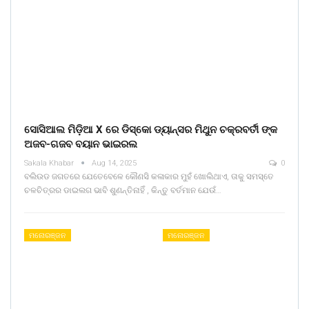
ସୋସିଆଲ ମିଡ଼ିଆ X ରେ ଡିସ୍କୋ ଡ୍ୟାନ୍ସର ମିଥୁନ ଚକ୍ରବର୍ତୀ ଙ୍କ
ଅଜବ-ଗଜବ ବୟାନ ଭାଇରଲ
Sakala Khabar
Aug 14, 2025
0
ବଲିଉଡ ଜଗତରେ ଯେତେବେଳେ କୌଣସି କଳାକାର ମୁହଁ ଖୋଲିଥାଏ, ତାକୁ ସମସ୍ତେ
ଚଳଚିତ୍ରର ଡାଇଲଗ ଭାବି ଶୁଣନ୍ତିନାହିଁ , କିନ୍ତୁ ବର୍ତମାନ ଯେଉଁ…
ମନୋରଞ୍ଜନ
ମନୋରଞ୍ଜନ