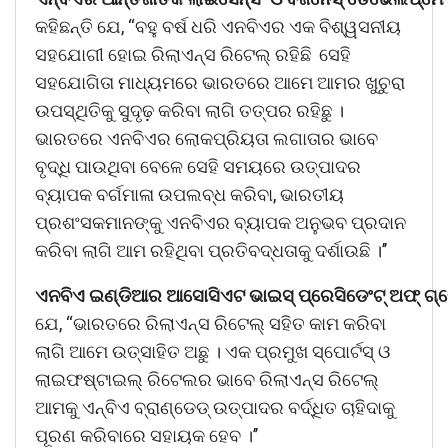
କହିଛନ୍ତି ଯେ, “ବହୁ ବର୍ଷ ଧରି ଏନବିଏର ଏକ ବିଶ୍ୱସନୀୟ
ସହଯୋଗୀ ହୋଇ ରିଲାଏନ୍ସ ରିଟେଲ୍ ରହିଛି ସେହି
ସହଯୋଗିତା ମାଧ୍ୟମରେ ଭାରତରେ ଆମେ ଆମର ଖୁଚୁରା
ଉପସ୍ଥିତିକୁ ସୁଦୃଢ଼ କରିବା ଲାଗି ତତ୍ପର ରହିଛୁ ।
ଭାରତରେ ଏନବିଏର ଲୋକପ୍ରିୟତା ଲଗାତାର ଭାବେ
ବୃଦ୍ଧି ପାଉଥିବା ବେଳେ ସେହି ସମୟରେ ଉତ୍ପାଦର
ବ୍ୟାପକ ବର୍ଗମାଳା ଉପଲବ୍ଧ କରିବା, ଭାରତୀୟ
ପ୍ରଶଂସକମାନଙ୍କୁ ଏନବିଏର ବ୍ୟାପକ ଅନୁଭବ ପ୍ରଦାନ
କରିବା ଲାଗି ଆମ ରହିଥିବା ପ୍ରତିବଦ୍ଧତାକୁ ଦର୍ଶାଉଛି ।’’
ଏନବିଏ
ଇଣ୍ଡିଆର
ଆସୋସିଏଟ
ଭାଇସ୍
ପ୍ରେସିଡେଂଟ୍
ଅଫ୍
ଗ୍
ଯେ, “ଭାରତରେ ରିଲାଏନ୍ସ ରିଟେଲ୍ ସହିତ କାମ କରିବା
ଲାଗି ଆମେ ଉତ୍ସାହିତ ଅଛୁ । ଏକ ପ୍ରମୁଖ ସ୍ପୋର୍ଟସ୍ ଓ
ଲାଇଫଷ୍ଟାଇଲ୍ ରିଟେଲର ଭାବେ ରିଲାଏନ୍ସ ରିଟେଲ୍
ଆମକୁ ଏନ୍‌ବିଏ ବ୍ରାଣ୍ଡେଡ୍ ଉତ୍ପାଦର ବର୍ଦ୍ଧିତ ଚାହିଦାକୁ
ପୂରଣ କରିବାରେ ସହାୟକ ହେବ ।’’