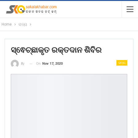
Home
ରାଜ୍ୟ
ସ୍ଵେଚ୍ଛାକୃତ ରକ୍ତଦାନ ଶିବିର
ରାଜ୍ୟ
On
Nov 17, 2020
By