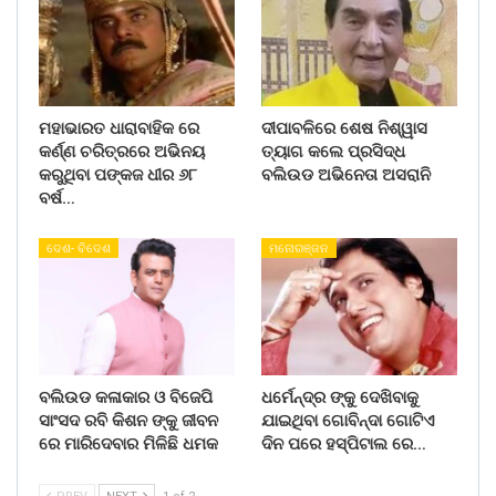
ମହାଭାରତ ଧାରାବାହିକ ରେ
ଦୀପାବଳିରେ ଶେଷ ନିଶ୍ୱାସ
କର୍ଣ୍ଣ ଚରିତ୍ରରେ ଅଭିନୟ
ତ୍ୟାଗ କଲେ ପ୍ରସିଦ୍ଧ
କରୁଥିବା ପଙ୍କଜ ଧୀର ୬୮
ବଲିଉଡ ଅଭିନେତା ଅସରାନି
ବର୍ଷ…
ଦେଶ- ବିଦେଶ
ମନୋରଞ୍ଜନ
ବଲିଉଡ କଳାକାର ଓ ବିଜେପି
ଧର୍ମେନ୍ଦ୍ର ଙ୍କୁ ଦେଖିବାକୁ
ସାଂସଦ ରବି କିଶନ ଙ୍କୁ ଜୀବନ
ଯାଇଥିବା ଗୋବିନ୍ଦା ଗୋଟିଏ
ରେ ମାରିଦେବାର ମିଳିଛି ଧମକ
ଦିନ ପରେ ହସ୍ପିଟାଲ ରେ…