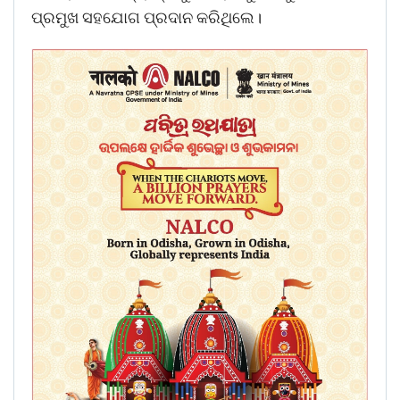
ପ୍ରମୁଖ ସହଯୋଗ ପ୍ରଦାନ କରିଥିଲେ।