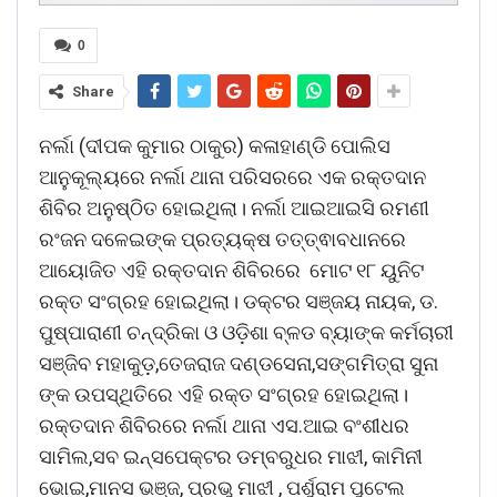
0
Share
ନର୍ଲା (ଦୀପକ କୁମାର ଠାକୁର) କଳାହାଣ୍ଡି ପୋଲିସ
ଆନୁକୂଲ୍ୟରେ ନର୍ଲା ଥାନା ପରିସରରେ ଏକ ରକ୍ତଦାନ
ଶିବିର ଅନୁଷ୍ଠିତ ହୋଇଥିଲା। ନର୍ଲା ଆଇଆଇସି ରମଣୀ
ରଂଜନ ଦଳେଇଙ୍କ ପ୍ରତ୍ୟକ୍ଷ ତତ୍ତ୍ଵାବଧାନରେ
ଆୟୋଜିତ ଏହି ରକ୍ତଦାନ ଶିବିରରେ ମୋଟ ୧୮ ୟୁନିଟ
ରକ୍ତ ସଂଗ୍ରହ ହୋଇଥିଲା। ଡକ୍ଟର ସଞ୍ଜୟ ନାୟକ, ଡ.
ପୁଷ୍ପାରାଣୀ ଚନ୍ଦ୍ରିକା ଓ ଓଡ଼ିଶା ବ୍ଳଡ ବ୍ୟାଙ୍କ କର୍ମଚାରୀ
ସଞ୍ଜିବ ମହାକୁଡ଼,ତେଜରାଜ ଦଣ୍ଡସେନା,ସଙ୍ଗମିତ୍ରା ସୁନା
ଙ୍କ ଉପସ୍ଥିତିରେ ଏହି ରକ୍ତ ସଂଗ୍ରହ ହୋଇଥିଲା।
ରକ୍ତଦାନ ଶିବିରରେ ନର୍ଲା ଥାନା ଏସ.ଆଇ ବଂଶୀଧର
ସାମିଲ,ସବ ଇନ୍ସପେକ୍ଟର ଡମ୍ବରୁଧର ମାଝୀ, କାମିନୀ
ଭୋଇ,ମାନସ ଭଞ୍ଜ, ପ୍ରଭୁ ମାଝୀ , ପର୍ଶୁରାମ ପୁଟେଲ