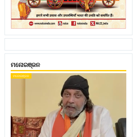
ମନୋରଞ୍ଜନ
ମନୋରଞ୍ଜନ