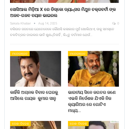
ସୋସିଆଲ ମିଡ଼ିଆ X ରେ ଡିସ୍କୋ ଡ୍ୟାନ୍ସର ମିଥୁନ ଚକ୍ରବର୍ତୀ ଙ୍କ
ଅଜବ-ଗଜବ ବୟାନ ଭାଇରଲ
Sakala Khabar
Aug 14, 2025
0
ବଲିଉଡ ଜଗତରେ ଯେତେବେଳେ କୌଣସି କଳାକାର ମୁହଁ ଖୋଲିଥାଏ, ତାକୁ ସମସ୍ତେ
ଚଳଚିତ୍ରର ଡାଇଲଗ ଭାବି ଶୁଣନ୍ତିନାହିଁ , କିନ୍ତୁ ବର୍ତମାନ ଯେଉଁ…
ମନୋରଞ୍ଜନ
ମନୋରଞ୍ଜନ
କାହିଁକି ଅଚାନକ ବିବାଦ ଘେରକୁ
ଭାରତୀୟ ସିନେ ଜଗତର ଜଣେ
ଆସିଲେ ଗାୟକ କୁମାର ସାନୁ
ଏଭଳି ନିର୍ଦେଶକ ଯିଏକି ନିଜ
କ୍ୟାରିଅର ରେ ଗୋଟିଏ
ମଧ୍ୟ…
ଦେଶ- ବିଦେଶ
ଦେଶ- ବିଦେଶ