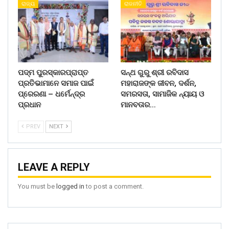
ରାଜ୍ୟ
ରାଜନୀତି
ପଦ୍ମ ପୁରସ୍କାରପ୍ରାପ୍ତ
ସନ୍ଥ ଗୁରୁ ଶ୍ରୀ ରବିଦାସ
ପ୍ରତିଭାମାନେ ସମାଜ ପାଇଁ
ମହାରାଜଙ୍କ ଜୀବନ, ଦର୍ଶନ,
ପ୍ରେରଣା – ଧର୍ମେନ୍ଦ୍ର
ସମରସତା, ସାମାଜିକ ନ୍ୟାୟ ଓ
ପ୍ରଧାନ
ମାନବତାର…
PREV
NEXT
LEAVE A REPLY
You must be
logged in
to post a comment.