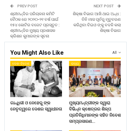
PREV POST
NEXT POST
ଶ୍ରୀମନ୍ଦିର ପରିଚାଳନା କମିଟି
ଶିକ୍ଷା ବିଭାଗ ଆଖି ଥାଇ ଅନ୍ଧ :
ବୈଠକ ରେ ୨୦୨୦-୨୧ ବର୍ଷ ପାଇଁ
ତିନି ମାସ ପୂର୍ବରୁ ମୃତୁବରଣ
୧୫୪ କୋଟିର ବଜେଟ ପ୍ରସ୍ତୁତ :
କରିଥିବା ବିଇଓ ଙ୍କୁ ବଦଳି କଲା
ଶ୍ରୀମନ୍ଦିର ମୁଖ୍ୟ ପ୍ରଶାସକ
ଶିକ୍ଷା ବିଭାଗ
କ୍ରିଶନ କୁମାରଙ୍କ ସୂଚନା
You Might Also Like
All
ଦେଶ- ବିଦେଶ
ରାଜ୍ୟ
ଗାନ୍ଧିଜୀ ଓ ନେହେରୁ ଙ୍କ
ମୁଖ୍ୟମନ୍ତ୍ରୀଙ୍କ ଦ୍ୱାରା
ନେତୃତ୍ୱରେ ଦେଶର ସ୍ୱାଧୀନତା
ବିଭିନ୍ନ କ୍ଷେତ୍ରର ଶିଳ୍ପ
ପ୍ରତିନିଧିମାନଙ୍କ ସହିତ ନିବେଶ
ସମ୍ପ୍ରସାରଣ…