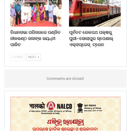
ବିଧାନସଭା ପରିସରରେ ପଣ୍ଡିତ
ପୂର୍ବତଟ ରେଳପଥ ପକ୍ଷରୁ
ନୀଳକଣ୍ଠ ଦାସଙ୍କ ଜୟନ୍ତୀ
ପୁରୀ–ସୋଲାପୁର ସ୍ପେଶାଲ୍
ପାଳିତ
ଏକ୍ସପ୍ରେସ୍ ଟ୍ରେନ
PREV
NEXT
Comments are closed.