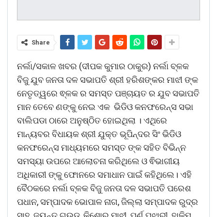
Share
ନର୍ଲା/ସକାଳ ଖବର (ଦୀପକ କୁମାର ଠାକୁର) ନର୍ଲା ବ୍ଳକ
ବିଜୁ ଯୁବ ଜନତା ଦଳ ସଭାପତି ଶ୍ରୀ ହରିଶଙ୍କର ମାଝୀ ଙ୍କ
ନେତୃତ୍ୱରେ ଵ୍ଳକ ର ସମସ୍ତ ପଞ୍ଚାୟତ ର ଯୁବ ସଭାପତି
ମାନ ତେବେ ଣଙ୍କୁ ନେଇ ଏକ ଭିଡିଓ କନଫରେନ୍ସ ସଭା
ବାଲିପଡା ଠାରେ ଅନୁଷ୍ଠିତ ହୋଇଥିଲା । ଏଥିରେ
ମାନ୍ୟବର ବିଧାୟକ ଶ୍ରୀ ଯୁକ୍ତ ଭୂପିନ୍ଦର ସିଂ ଭିଡିଓ
କନଫରେନ୍ସ ମାଧ୍ୟମରେ ସମସ୍ତ ଙ୍କ ସହିତ ବିଭିନ୍ନ
ସମସ୍ୟା ଉପରେ ଆଲୋଚନା କରିଥିଲେ ଓ ଵିଭାଗୀୟ
ଅଧିକାରୀ ଙ୍କୁ ଫୋନରେ ସମାଧାନ ପାଇଁ କହିଥିଲେ। ଏହି
ବୈଠକରେ ନର୍ଲା ବ୍ଳକ ବିଜୁ ଜନତା ଦଳ ସଭାପତି ପରେଶ
ପଧାନ, ସମ୍ପାଦକ ଭୋପାଳ ନାଗ, ଜିଲ୍ଲା ସମ୍ପାଦକ ରୁଦ୍ର
ସାହୁ, ଜୟନ୍ତ ଗଉଡ, କିଶୋର ମାଝୀ, ପୂର୍ଣ ପୁଝାରୀ, ହାକିମ