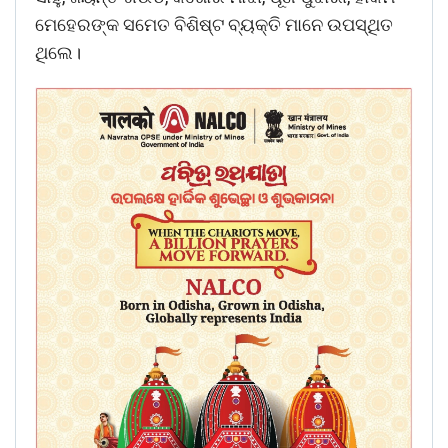
ମେହେରଙ୍କ ସମେତ ବିଶିଷ୍ଟ ବ୍ୟକ୍ତି ମାନେ ଉପସ୍ଥିତ
ଥିଲେ।