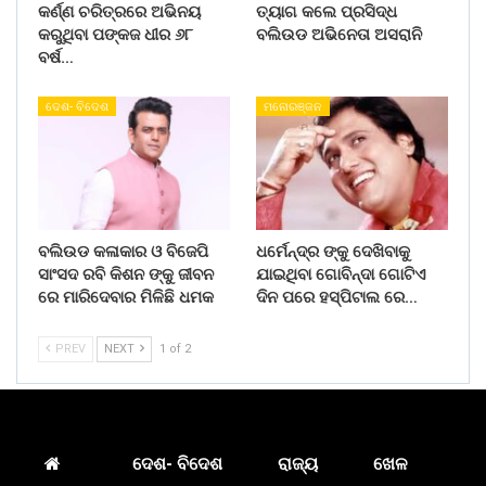
କର୍ଣ୍ଣ ଚରିତ୍ରରେ ଅଭିନୟ
ତ୍ୟାଗ କଲେ ପ୍ରସିଦ୍ଧ
କରୁଥିବା ପଙ୍କଜ ଧୀର ୬୮
ବଲିଉଡ ଅଭିନେତା ଅସରାନି
ବର୍ଷ…
ଦେଶ- ବିଦେଶ
ମନୋରଞ୍ଜନ
ବଲିଉଡ କଳାକାର ଓ ବିଜେପି
ଧର୍ମେନ୍ଦ୍ର ଙ୍କୁ ଦେଖିବାକୁ
ସାଂସଦ ରବି କିଶନ ଙ୍କୁ ଜୀବନ
ଯାଇଥିବା ଗୋବିନ୍ଦା ଗୋଟିଏ
ରେ ମାରିଦେବାର ମିଳିଛି ଧମକ
ଦିନ ପରେ ହସ୍ପିଟାଲ ରେ…
PREV
NEXT
1 of 2
ଦେଶ- ବିଦେଶ
ରାଜ୍ୟ
ଖେଳ