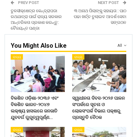
PREV POST
NEXT POST
ତୁଳସୀକ୍ଷେତ୍ର କେନ୍ଦ୍ରାପଡା
୩ ଅନାଥ ପିଲାଙ୍କୁ ସହାୟତା : ପାଠ
ରଥଯାତ୍ରା ପାଇଁ ରାଜ୍ୟ ସରକାର
ପଢା ଖର୍ଚ୍ଚ ତୁଲାଇବ ଆଦର୍ଶ ସେବା
ଆନ୍ତରିକତା ପ୍ରକାଶ କରନ୍ତୁ:
ସଙ୍ଗଠନ
ବୈଜୟନ୍ତ ପଣ୍ଡା
You Might Also Like
All
ରାଜ୍ୟ
ରାଜ୍ୟ
ବିକଶିତ ଓଡ଼ିଶା-୨୦୩୬ ଏବଂ
ସ୍ୱାଧୀନତା ଦିବସ-୨୦୨୬ ପାଳନ
ବିକଶିତ ଭାରତ-୨୦୪୭
ସଂପର୍କରେ ସୂଚନା ଓ
ଲକ୍ଷ୍ୟ ହାସଲରେ ଜନଜାତି
ଲୋକସଂପର୍କ ବିଭାଗ ପକ୍ଷରୁ
ଯୁବବର୍ଗ ଗୁରୁତ୍ୱପୂର୍ଣ୍ଣ…
ପ୍ରସ୍ତୁତି ବୈଠକ
ରାଜ୍ୟ
ରାଜ୍ୟ