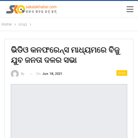
Home
ରାଜ୍ୟ
ଭିଡିଓ କନଫରେନ୍ସ ମାଧ୍ୟମରେ ବିଜୁ
ଯୁବ ଜନତା ଦଳର ସଭା
ରାଜ୍ୟ
On
Jun 18, 2021
By