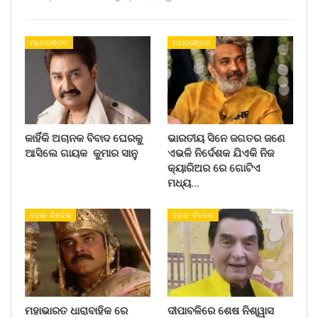
ମନୋରଞ୍ଜନ
ମନୋରଞ୍ଜନ
କାହିଁକି ଅଚାନକ ବିବାଦ ଘେରକୁ
ଭାରତୀୟ ସିନେ ଜଗତର ଜଣେ
ଆସିଲେ ଗାୟକ କୁମାର ସାନୁ
ଏଭଳି ନିର୍ଦେଶକ ଯିଏକି ନିଜ
କ୍ୟାରିଅର ରେ ଗୋଟିଏ
ମଧ୍ୟ…
ଦେଶ- ବିଦେଶ
ଦେଶ- ବିଦେଶ
ମହାଭାରତ ଧାରାବାହିକ ରେ
ଦୀପାବଳିରେ ଶେଷ ନିଶ୍ୱାସ