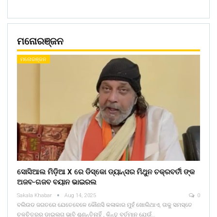
ମନୋରଞ୍ଜନ
ମନୋରଞ୍ଜନ
ସୋସିଆଲ ମିଡ଼ିଆ X ରେ ଡିସ୍କୋ ଡ୍ୟାନ୍ସର ମିଥୁନ ଚକ୍ରବର୍ତୀ ଙ୍କ
ଅଜବ-ଗଜବ ବୟାନ ଭାଇରଲ
Sakala Khabar
Aug 14, 2025
0
ବଲିଉଡ ଜଗତରେ ଯେତେବେଳେ କୌଣସି କଳାକାର ମୁହଁ ଖୋଲିଥାଏ, ତାକୁ ସମସ୍ତେ
ଚଳଚିତ୍ରର ଡାଇଲଗ ଭାବି ଶୁଣନ୍ତିନାହିଁ , କିନ୍ତୁ ବର୍ତମାନ ଯେଉଁ…