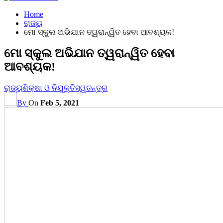
Home
ରାଜ୍ୟ
ମୋ ସ୍କୁଲ ଅଭିଯାନ ତ୍ୱରାନ୍ୱିତ ହେବା ଆବଶ୍ୟକ!
ମୋ ସ୍କୁଲ ଅଭିଯାନ ତ୍ୱରାନ୍ୱିତ ହେବା
ଆବଶ୍ୟକ!
ରାଜ୍ୟ
ଶିକ୍ଷା ଓ ନିଯୁକ୍ତି
ସ୍ୱତନ୍ତ୍ର
By
On
Feb 5, 2021