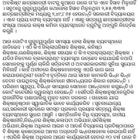
ଅବଶିଷ୍ଟ ଛାତ୍ରଛାତ୍ରୀ ବାଟରୁ କୁଆଡେ ଗଲେ ତା’ର ଏବେ ହିସାବ ମିଳୁନାହିଁ
। ସବୁଠାରୁ ଗୁରୁତ୍ୱପୂର୍ଣ୍ଣ କଥାହେଲା ହିସାବ ମିଳୁନଥିବା ୨,୫୫,୩୩୩
ଛାତ୍ରଛାତ୍ରୀଙ୍କ ମଧ୍ୟରୁ ୨,୪୯,୮୬୫ ହେଉଚନ୍ତି ସରକାରୀ ବିଦ୍ୟାଳୟର
। ଏବେ ପ୍ରାୟ ଫେଲ୍ ବ୍ୟବସ୍ଥା ନାହିଁ । ଏସବୁ ସତ୍ତ୍ୱେ ଛାତ୍ରଛାତ୍ରୀଙ୍କ
ସଂଖ୍ୟା ଅଢେଇ ଲକ୍ଷ କମିବା ବ୍ୟବସ୍ଥାଗତ ତ୍ରୁଟିକୁ ଅଙ୍ଗୁଳି ନିଦେ୍ର୍ଦଶ
କରୁଛି ।
ଆଉ ଗୋଟିଏ ଗୁରୁତ୍ୱପୂର୍ଣ୍ଣ ସମସ୍ୟା ହେଲା ଶିକ୍ଷା ବ୍ୟବସ୍ଥାରେ
ଜାତିଭେଦ । ଏଠି କିଏ ଜିଲ୍ଲାପରିଷଦ ଶିକ୍ଷକ, କନିଷ୍ଠ
ଶିକ୍ଷକ,ଗଣଶିକ୍ଷକ, ଶିକ୍ଷା ସହାୟକ ତ କିଏ ବ୍ଲକ୍ଗ୍ରାଣ୍ଟ୍ ଶିକ୍ଷକ ।
ଯଦିଓ ନିକଟରେ ବ୍ଲକଗ୍ରାଣ୍ଟ ବ୍ୟବସ୍ଥା ଉଚ୍ଛେଦ କରାଯାଇଛି ତଥାପି
ସେମାନଙ୍କୁ ପୂର୍ଣ୍ଣ ଚାକିରି ସର୍ତ୍ତାବଳୀ ଓ ଅବସରକାରଳୀନ ସୁବିଧା ସୁଯୋଗ
ମିଳିନାହିଁ । କାହିଁ ଅତୀତରେ ଶିକ୍ଷକମାନଙ୍କୁ ଏପରି ଭାଗ ଭାଗ
କରାଯାଉନଥିଲା? ଗୋଟିଏ ବୃତ୍ତିରେ ଥାଇ ସମାନ କାମକରି ଭିନ୍ନ ଭିନ୍ନ
ବେତନ ପାଉଥିବାରୁ ଶିକ୍ଷକମାନେ ହୀନମନ୍ୟତାର ଶିକାର ହେଉଚନ୍ତି ।
ପରିଣାମ ସ୍ୱରୂପ, ବିଭିନ୍ନ ସମୟରେ ସେମାନେ ଆନେ୍ଦାଳନ କରୁଛନ୍ତି ଓ
କୋର୍ଟ କଚେରୀର ଦ୍ୱାରସ୍ଥ ହେଉଛନ୍ତି । ସେହିପରି ଶିକ୍ଷାନୁଷ୍ଠାନଗୁଡିକ
ରାଜନୈତିକ ପଶାପାଲିରୁ ମୁକ୍ତ ହେବା ଦରକାର । ତାହେଲେ ଯାଇ
ଶିକ୍ଷାନୁଷ୍ଠାନ ସ୍ୱାଭାବିକ ଭାବେ କାର୍ଯ୍ୟକରିବ । ସୂଚନାଯୋଗ୍ୟ
ଯେ,ସରକାରୀ ସ୍ତରରେ ସମସ୍ତ ପ୍ରକାର ପ୍ରୟାସ ସତ୍ତ୍ୱେ ଶିକ୍ଷା
ବ୍ୟବସ୍ଥାରେ ସୁଧାର ଆସୁନି । ସାମ୍ବିଧାନିକ ବିଧି ବ୍ୟବସ୍ଥା, ଜାତୀୟ
ଶିକ୍ଷାନୀତି,ନିରନ୍ତର ଶିକ୍ଷା,କଳାପଟା ଅଭିଯାନ,ସର୍ବଶିକ୍ଷା
ଅଭିଯାନ,ଶିକ୍ଷା ଅଧିକାର ଆଇନ ଓ ଆଦର୍ଶ ବିଦ୍ୟାଳୟ ପ୍ରତିଷ୍ଠାପରେ
ବି ଶିକ୍ଷା କ୍ଷେତ୍ରରେ ଆମର ଅଗ୍ରଗତି ସନ୍ତୋଷଜନକ ହୋଇପାରି ନାହିଁ
। ଏପରିକି ଶିକ୍ଷା ଅଧିକାର ଆଇନ କାର୍ଯ୍ୟକାରୀ ହେବାର ୧୦ ବର୍ଷ ପରେ ବି