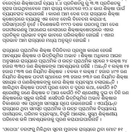
ବଜେଟ୍ରେ ଶିକ୍ଷାପାଇଁ ବ୍ୟୟ ୪.୪ ପ୍ରତିଶତରୁ ରୁ ୩.୩ ପ୍ରତିଶତକୁ
ହ୍ରାସ ପାଇଥିବାବେଳେ ଆମ ରାଜ୍ୟ ବଜେଟରେ ୧୦.୪ ଭାଗ ଶିକ୍ଷା ପାଇଁ
ବ୍ୟୟବରାଦ କରାଯାଉଛି । କାରଣ ଆମ ଦେଶ ତଥା ରାଜ୍ୟରେ ଶିକ୍ଷା
କ୍ଷେତ୍ରରେ ବ୍ୟୟକୁ ଏକ ବୋଝ ବୋଲି ବିବେଚନା କରାଯାଏ,
ପରିସମ୍ପତ୍ତି ନୁହେଁ । ବିଶେଷକରି ୧୯୯୦ ଦଶକ ପରଠାରୁ ଆମ ଦେଶ
ଜଗତୀକରଣକୁ ଆପଣେଇ ନେଲାପରେ ଶିକ୍ଷାକ୍ଷେତ୍ରରେ ଏହାର
ପ୍ରତିକୂଳ ପ୍ରଭାବ ବହୁଳ ଭାବରେ ପରିଲକ୍ଷିତ ହୋଇଛି । ଏହାର
ପ୍ରଭାବ ଆମ ରାଜ୍ୟରେ ମଧ୍ୟ ଅନୁଭୂତ ହୋଇଛି ।
ରାଜ୍ୟରେ ପ୍ରାଥମିକ ଶିକ୍ଷା ବିଗିଡିବାର ପ୍ରମୁଖ କାରଣ ହେଉଛି
ଆବଶ୍ୟକ ଶିକ୍ଷକ ଓ ଭିତ୍ତିଭୂମିର ଅଭାବ । ଶିକ୍ଷା ଅଧିକାର ଆଇନ
ଅନୁସାରେ ରାଜ୍ୟରେ ପ୍ରାଥମିକ ଓ ଉଚ୍ଚ ପ୍ରାଥମିକ ସ୍ତରେ ୨ ଲକ୍ଷ ୨୪
ହଜାର ୩୩୦ ଜଣ ଶିକ୍ଷକଙ୍କ ଆବଶ୍ୟକତା ରହିଛି । ଅଛନ୍ତି ୧ ଲକ୍ଷ ୧୫
ହଜାର ୮୩୩ ଜଣ ନିୟମିତ ଶିକ୍ଷକ । ବଳକା ୧ ଲକ୍ଷ ୮ ହଜାର ୪୯୭ ଜଣ
ନିୟମିତ ଶିକ୍ଷକ ପଦବୀ ସ୍ଥାନରେ ୭୩ ହଜାର ୭୩୬ ଜଣ ନିୟମିତ ଶିକ୍ଷା
ସହାୟକ ଓ ଗଣଶିକ୍ଷକଙ୍କୁ ନେଇ ଶିକ୍ଷା ବ୍ୟବସ୍ଥା ଚଲାଇଛନ୍ତିି ।
ଖାଲିଥିବା ଶିକ୍ଷକ ପଦବୀ ପୂରଣ ହେବା ତ ଦୂରର କଥା, କେଉଁଠି ୫ଟି
ଶ୍ରେଣୀକୁ ଜଣେ ଶିକ୍ଷକ ତ ଆଉ କେଉଁଠି ୭ଟି ଶ୍ରେଣୀକୁ ଦୁଇ ବା ତିନି ଜଣ
ଶିକ୍ଷକରେ ସ୍କୁଲ ଚାଲିଛି ।ସେହିପରି ଭିତ୍ତିଭୂମିର ଅଭାବ ଶିକ୍ଷାର
ବିକାଶରେ ଏକ ପ୍ରମୁଖ ସମସ୍ୟା ରୂପେ ଉଭାହୋଇଛି । ଏପର୍ଯ୍ୟନ୍ତ
ରାଜ୍ୟରେ ଥିବା ସମସ୍ତ ପ୍ରାଥମିକ ଓ ଉଚ୍ଚ ପ୍ରାଥମିକ ବିଦ୍ୟାଳୟ
ପାନୀୟଜଳ, ପରିମଳ ବ୍ୟବସ୍ଥା, ବିଜୁଳି ଆଲୋକ, ସୁସ୍ଥ ଶିକ୍ଷଣୀୟ
ପରିବେଶ ଭଳି ଆବଶ୍ୟକତାକୁ ପୂରଣ କରାଯାଇପାରିନାହିଁ ।
‘ଓପେପା’ ତରଫରୁ ମିଳିଥିବା ସୂଚନା ମୁତାବକ ରାଜ୍ୟରେ ଥିବା ମୋଟ ୫୧