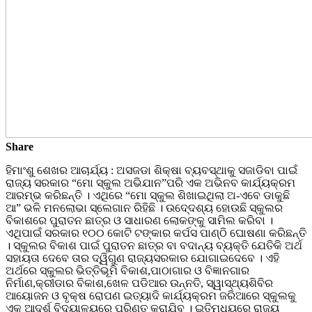
Share
ହିମାଂଶୁ ଶେଖର ଆଚାର୍ଯ୍ୟ : ଅସଜଡା ଶିକ୍ଷା ବ୍ୟବସ୍ଥାକୁ ସଜାଡିବା ପାଇଁ
ରାଜ୍ୟ ସରକାର “ମୋ ସ୍କୁଲ ଅଭିଯାନ”ପରି ଏକ ଅଭିନବ କାର୍ଯ୍ୟକ୍ରମ
ଆରମ୍ଭ କରିଛନ୍ତି । ଏଥିରେ “ମୋ ସ୍କୁଲ ଶିଖାଇଥିଲା ଅ-ଏବେ ଡାକୁଛି
ଆ” ଭଳି ମନଲୋଭା ସ୍ଲେଗାନ ରିହିଛି । ଉଦେ୍ଦଶ୍ୟ ହୋଉଛି ସ୍କୁଲର
ବିକାଶରେ ପୁରାତନ ଛାତ୍ର ଓ ସାଧାରଣ ଲୋକଙ୍କୁ ସାମିଲ କରିବା ।
ଏଥିପାଇଁ ସରକାର ୧୦୦ କୋଟି ଟଙ୍କାର କର୍ପସ ପାଣ୍ଠି ଘୋଷଣା କରିଛନ୍ତି
। ସ୍କୁଲର ବିକାଶ ପାଇଁ ପୁରାତନ ଛାତ୍ର ବା ବଦାନ୍ୟ ବ୍ୟକ୍ତି ଯେତିକି ଅର୍ଥ
ସହାୟତା ଦେବେ ତାର ଦ୍ୱିଗୁଣ ରାଜ୍ୟସରକାର ଯୋଗାଇଦେବେ । ଏହି
ଅର୍ଥରେ ସ୍କୁଲର ଭିତ୍ତିଭୂମି ବିକାଶ,ପାଠାଗାର ଓ ବିଜ୍ଞାନଗାର
ନିର୍ମାଣ,କ୍ରୀଡାର ବିକାଶ,ଖେଳ ପଡିଆର ଉନ୍ନତି, ସ୍ୱାସ୍ଥ୍ୟଶିବିର
ଆୟୋଜନ ଓ ବୃକ୍ଷ ରୋପଣ ଇତ୍ୟାଦି କାର୍ଯ୍ୟକ୍ରମ ଜରିଆରେ ସ୍କୁଲକୁ
ଏକ ଆଦର୍ଶ ବିଦ୍ୟାଳୟରେ ପରିଣତ କରାଯିବ । ଇତିମଧ୍ୟରେ ରାଜ୍ୟ