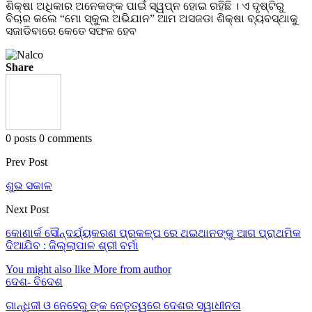
ଶିକ୍ଷା ଅଧିକାର ଅନେକଙ୍କ ପାଇଁ ସ୍ୱପ୍ନ ହୋଇ ରହିଛି । ଏ ଦୃଷ୍ଟିରୁ
ବିଚାର କଲେ “ମୋ ସ୍କୁଲ ଅଭିଯାନ” ଆମ ଅସଜଡା ଶିକ୍ଷା ବ୍ୟବସ୍ଥାକୁ
ସଜାଡିବାରେ କେତେ ସଫଳ ହେବ
Share
0 posts
0 comments
Prev Post
ଶୁଭ ସକାଳ
Next Post
କୋଣାର୍କ ସୌନ୍ଦର୍ଯ୍ୟକରଣ ପ୍ରକଳ୍ପ ରେ ଥଇଥାନଙ୍କୁ ଆଗ ପ୍ରାଥମିକ
ଦିଆଯିବ : ଜିଲ୍ଲାପାଳ ଶ୍ରୀ ବର୍ମା
You might also like
More from author
ଦେଶ- ବିଦେଶ
ଗାନ୍ଧିଜୀ ଓ ନେହେରୁ ଙ୍କ ନେତୃତ୍ୱରେ ଦେଶର ସ୍ୱାଧୀନତା