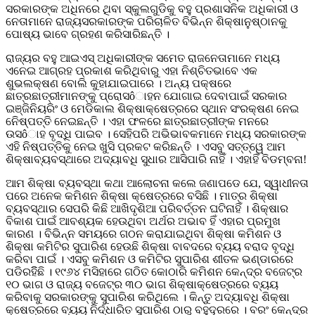
ସରକାରଙ୍କ ଅଧିନରେ ଥିବା ସ୍କୁଲଗୁଡିକୁ ବହୁ ପ୍ରଶାସନିକ ଅଧିକାରୀ ଓ
ନେତାମାନେ ରାଜ୍ୟସରକାରଙ୍କ ପରିଚାଳିତ ବିଭିନ୍ନ ଶିକ୍ଷାନୁଷ୍ଠାନକୁ
ପୋଷ୍ୟ ଭାବେ ଗ୍ରହଣ କରିସାରିଛନ୍ତି ।
ରାଜ୍ୟର ବହୁ ଆଇଏସ୍ ଅଧିକାରୀଙ୍କ ସମେତ ରାଜନେତାମାନେ ମଧ୍ୟ
ଏନେଇ ଆଗ୍ରହ ପ୍ରକାଶ କରିଥିବାରୁ ଏହା ନିଶ୍ଚିତଭାବେ ଏକ
ଶୁଭଲକ୍ଷଣ ବୋଲି କୁହାଯାଇପାରେ । ଅନ୍ୟ ପକ୍ଷରେ
ଛାତ୍ରଛାତ୍ରୀମାନଙ୍କୁ ପ୍ରୋସôାହନ ଯୋଗାଇ ଦେବାପାଇଁ ସରକାର
ଇଞ୍ଜିନିୟରିଂ ଓ ମେଡିକାଲ ଶିକ୍ଷାକ୍ଷେତ୍ରରେ ସ୍ଥାନ ସଂରକ୍ଷଣ ନେଇ
ନେିଷ୍ପତ୍ତି ନେଇଛନ୍ତି । ଏହା ଫଳରେ ଛାତ୍ରଛାତ୍ରୀଙ୍କ ମନରେ
ଉସôାହ ବୃଦ୍ଧି ପାଇବ । ସେହିପରି ଅଭିଭାବକମାନେ ମଧ୍ୟ ସରକାରଙ୍କ
ଏହି ନିଷ୍ପତ୍ତିକୁ ନେଇ ଖୁସି ପ୍ରକଟ କରିଛନ୍ତି । ଏସବୁ ସତ୍ତ୍ୱେ ଆମ
ଶିକ୍ଷାବ୍ୟବସ୍ଥାରେ ଅଦ୍ୟାବଧି ସୁଧାର ଆସିପାରି ନାହିଁ । ଏହାହିଁ ବିଡମ୍ବନା!
ଆମ ଶିକ୍ଷା ବ୍ୟବସ୍ଥା କଥା ଆଲୋଚନା କଲେ ଜଣାପଡେ ଯେ, ସ୍ୱାଧୀନତା
ପରେ ଅନେକ କମିଶନ ଶିକ୍ଷା କ୍ଷେତ୍ରରେ ବସିଛି । ମାତ୍ର ଶିକ୍ଷା
ବ୍ୟବସ୍ଥାର ସେପରି କିଛି ଆଖିଦୃଶିଆ ପରିବର୍ତ୍ତନ ଘଟିନାହିଁ । ଶିକ୍ଷାର
ବିକାଶ ପାଇଁ ଆବଶ୍ୟକ ହେଉଥିବା ଅର୍ଥର ଅଭାବ ହିଁ ଏହାର ପ୍ରମୁଖ
କାରଣ । ବିଭିନ୍ନ ସମୟରେ ଗଠନ କରାଯାଇଥିବା ଶିକ୍ଷା କମିଶନ ଓ
ଶିକ୍ଷା କମିଟିର ସୁପାରିଶ ହେଉଛି ଶିକ୍ଷା ବାବଦରେ ବ୍ୟୟ ବରାଦ ବୃଦ୍ଧି
କରିବା ପାଇଁ । ଏସବୁ କମିଶନ ଓ କମିଟିର ସୁପାରିଶ ଶୀତଳ ଭଣ୍ଡାରରେ
ପଡିରହିିଛି । ୧୯୬୪ ମସିହାରେ ଗଠିତ କୋଠାରି କମିଶନ କେନ୍ଦ୍ର ବଜେଟ୍ର
୧୦ ଭାଗ ଓ ରାଜ୍ୟ ବଜେଟ୍ର ୩୦ ଭାଗ ଶିକ୍ଷାକ୍ଷେତ୍ରରେ ବ୍ୟୟ
କରିବାକୁ ସରକାରଙ୍କୁ ସୁପାରିଶ କରିଥିଲେ । କିନ୍ତୁ ଅଦ୍ୟାବଧି ଶିକ୍ଷା
କ୍ଷେତ୍ରରେ ବ୍ୟୟ ନିର୍ଦ୍ଧାରିତ ସୁପାରିଶ ଠାରୁ ବହୁଦୂରରେ । ବରଂ କେନ୍ଦ୍ର