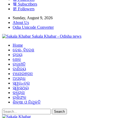
Subscribers
Followers
Sunday, August 9, 2026
About Us
Odia Unicode Converter
Sakala Khabar - Odisha news
Home
ଦେଶ- ବିଦେଶ
ରାଜ୍ୟ
ଖେଳ
ରାଜନୀତି
ବାଣିଜ୍ୟ
ମନୋରଞ୍ଜନ
ଅପରାଧ
ସ୍ୱତନ୍ତ୍ର
ସ୍ୱାସ୍ଥ୍ୟ
କରୋନା
ରାଶିଫଳ
ଶିକ୍ଷା ଓ ନିଯୁକ୍ତି