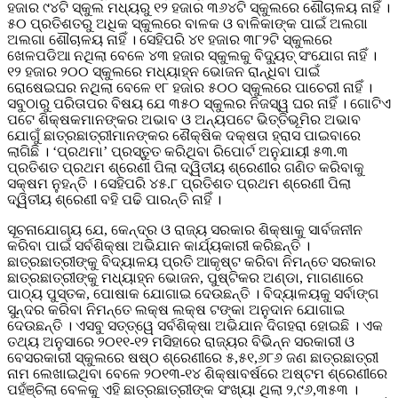
ହଜାର ୯୪ଟି ସ୍କୁଲ ମଧ୍ୟରୁ ୧୨ ହଜାର ୩୬୪ଟି ସ୍କୁଲରେ ଶୌଚାଳୟ ନାହିଁ ।
୫୦ ପ୍ରତିଶତରୁ ଅଧିକ ସ୍କୁଲରେ ବାଳକ ଓ ବାଳିକାଙ୍କ ପାଇଁ ଅଲଗା
ଅଲଗା ଶୌଚାଳୟ ନାହିଁ । ସେହିପରି ୪୧ ହଜାର ୩୮୨ଟି ସ୍କୁଲରେ
ଖେଳପଡିଆ ନଥିଲା ବେଳେ ୪୩ ହଜାର ସ୍କୁଲକୁ ବିଦୁ୍ୟତ୍ ସଂଯୋଗ ନାହିଁ ।
୧୨ ହଜାର ୨୦୦ ସ୍କୁଲରେ ମଧ୍ୟାହ୍ନ ଭୋଜନ ରାନ୍ଧିବା ପାଇଁ
ରୋଷେଇଘର ନଥିଲା ବେଳେ ୧୮ ହଜାର ୫୦୦ ସ୍କୁଲରେ ପାଚେରୀ ନାହିଁ ।
ସବୁଠାରୁ ପରିତାପର ବିଷୟ ଯେ ୩୫୦ ସ୍କୁଲର ନିଜସ୍ୱ ଘର ନାହିଁ । ଗୋଟିଏ
ପଟେ ଶିକ୍ଷକମାନଙ୍କର ଅଭାବ ଓ ଅନ୍ୟପଟେ ଭିତ୍ତିଭୂମିର ଅଭାବ
ଯୋଗୁଁ ଛାତ୍ରଛାତ୍ରୀମାନଙ୍କର ଶୈକ୍ଷିକ ଦକ୍ଷତା ହ୍ରାସ ପାଇବାରେ
ଲାଗିଛି । ‘ପ୍ରଥମା’ ପ୍ରସ୍ତୁତ କରିଥିବା ରିପୋର୍ଟ ଅନୁଯାୟୀ ୫୩.୩
ପ୍ରତିଶତ ପ୍ରଥମ ଶ୍ରେଣୀ ପିଲା ଦ୍ୱିତୀୟ ଶ୍ରେଣୀର ଗଣିତ କରିବାକୁ
ସକ୍ଷମ ନୁହନ୍ତି । ସେହିପରି ୪୫.୮ ପ୍ରତିଶତ ପ୍ରଥମ ଶ୍ରେଣୀ ପିଲା
ଦ୍ୱିତୀୟ ଶ୍ରେଣୀ ବହି ପଢି ପାରନ୍ତି ନାହିଁ ।
ସୂଚନାଯୋଗ୍ୟ ଯେ, କେନ୍ଦ୍ର ଓ ରାଜ୍ୟ ସରକାର ଶିକ୍ଷାକୁ ସାର୍ବଜନୀନ
କରିବା ପାଇଁ ସର୍ବଶିକ୍ଷା ଅଭିଯାନ କାର୍ଯ୍ୟକାରୀ କରିଛନ୍ତି ।
ଛାତ୍ରଛାତ୍ରୀଙ୍କୁ ବିଦ୍ୟାଳୟ ପ୍ରତି ଆକୃଷ୍ଟ କରିବା ନିମନ୍ତେ ସରକାର
ଛାତ୍ରଛାତ୍ରୀଙ୍କୁ ମଧ୍ୟାହ୍ନ ଭୋଜନ, ପୁଷ୍ଟିକର ଅଣ୍ଡା, ମାଗଣାରେ
ପାଠ୍ୟ ପୁସ୍ତକ, ପୋଷାକ ଯୋଗାଇ ଦେଉଛନ୍ତି । ବିଦ୍ୟାଳୟକୁ ସର୍ବାଙ୍ଗ
ସୁନ୍ଦର କରିବା ନିମନ୍ତେ ଲକ୍ଷ ଲକ୍ଷ ଟଙ୍କା ଅନୁଦାନ ଯୋଗାଇ
ଦେଉଛନ୍ତି । ଏସବୁ ସତ୍ତ୍ୱେ ସର୍ବଶିକ୍ଷା ଅଭିଯାନ ଦିଗହରା ହୋଇଛି । ଏକ
ତଥ୍ୟ ଅନୁସାରେ ୨୦୧୧-୧୨ ମସିହାରେ ରାଜ୍ୟର ବିଭିନ୍ନ ସରକାରୀ ଓ
ବେସରକାରୀ ସ୍କୁଲରେ ଷଷ୍ଠ ଶ୍ରେଣୀରେ ୫,୫୧,୬୮୬ ଜଣ ଛାତ୍ରଛାତ୍ରୀ
ନାମ ଲେଖାଇଥିବା ବେଳେ ୨୦୧୩-୧୪ ଶିକ୍ଷାବର୍ଷରେ ଅଷ୍ଟମ ଶ୍ରେଣୀରେ
ପହଁଞ୍ଚିଲା ବେଳକୁ ଏହି ଛାତ୍ରଛାତ୍ରୀଙ୍କ ସଂଖ୍ୟା ଥିଲା ୨,୯୬,୩୫୩ ।