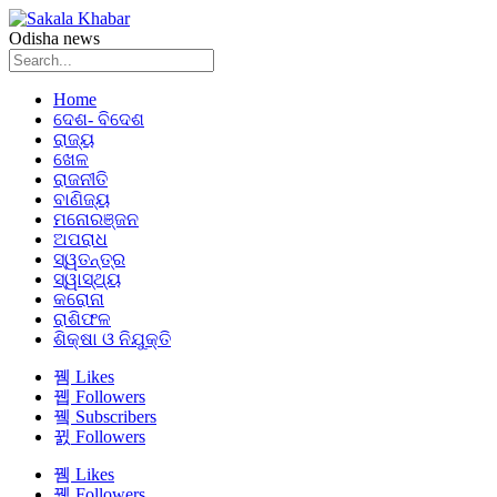
Odisha news
Home
ଦେଶ- ବିଦେଶ
ରାଜ୍ୟ
ଖେଳ
ରାଜନୀତି
ବାଣିଜ୍ୟ
ମନୋରଞ୍ଜନ
ଅପରାଧ
ସ୍ୱତନ୍ତ୍ର
ସ୍ୱାସ୍ଥ୍ୟ
କରୋନା
ରାଶିଫଳ
ଶିକ୍ଷା ଓ ନିଯୁକ୍ତି
Likes
Followers
Subscribers
Followers
Likes
Followers