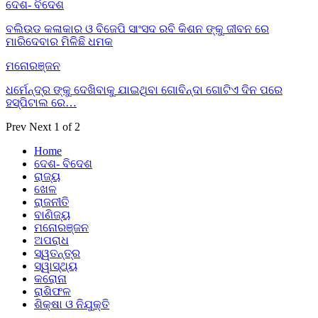
ଦେଶ- ବିଦେଶ
ବଲିଉଡ କଳାକାର ଓ ବିଜେପି ସାଂସଦ ରବି କିଶନ ଙ୍କୁ ଜୀବନ ରେ
ମାରିଦେବାର ମିଳିଛି ଧମକ
ମନୋରଞ୍ଜନ
ଧର୍ମେନ୍ଦ୍ର ଙ୍କୁ ଦେଖିବାକୁ ଯାଇଥିବା ଗୋବିନ୍ଦା ଗୋଟିଏ ଦିନ ପରେ
ହସ୍ପିଟାଲ ରେ…
Prev
Next
1 of 2
Home
ଦେଶ- ବିଦେଶ
ରାଜ୍ୟ
ଖେଳ
ରାଜନୀତି
ବାଣିଜ୍ୟ
ମନୋରଞ୍ଜନ
ଅପରାଧ
ସ୍ୱତନ୍ତ୍ର
ସ୍ୱାସ୍ଥ୍ୟ
କରୋନା
ରାଶିଫଳ
ଶିକ୍ଷା ଓ ନିଯୁକ୍ତି