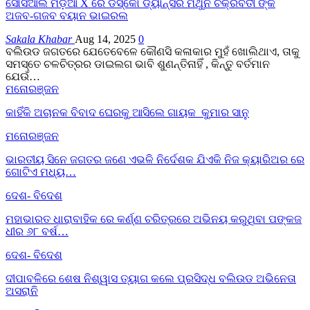
ସୋସିଆଲ ମିଡ଼ିଆ X ରେ ଡିସ୍କୋ ଡ୍ୟାନ୍ସର ମିଥୁନ ଚକ୍ରବର୍ତୀ ଙ୍କ
ଅଜବ-ଗଜବ ବୟାନ ଭାଇରଲ
Sakala Khabar
Aug 14, 2025
0
ବଲିଉଡ ଜଗତରେ ଯେତେବେଳେ କୌଣସି କଳାକାର ମୁହଁ ଖୋଲିଥାଏ, ତାକୁ
ସମସ୍ତେ ଚଳଚିତ୍ରର ଡାଇଲଗ ଭାବି ଶୁଣନ୍ତିନାହିଁ , କିନ୍ତୁ ବର୍ତମାନ
ଯେଉଁ…
ମନୋରଞ୍ଜନ
କାହିଁକି ଅଚାନକ ବିବାଦ ଘେରକୁ ଆସିଲେ ଗାୟକ କୁମାର ସାନୁ
ମନୋରଞ୍ଜନ
ଭାରତୀୟ ସିନେ ଜଗତର ଜଣେ ଏଭଳି ନିର୍ଦେଶକ ଯିଏକି ନିଜ କ୍ୟାରିଅର ରେ
ଗୋଟିଏ ମଧ୍ୟ…
ଦେଶ- ବିଦେଶ
ମହାଭାରତ ଧାରାବାହିକ ରେ କର୍ଣ୍ଣ ଚରିତ୍ରରେ ଅଭିନୟ କରୁଥିବା ପଙ୍କଜ
ଧୀର ୬୮ ବର୍ଷ…
ଦେଶ- ବିଦେଶ
ଦୀପାବଳିରେ ଶେଷ ନିଶ୍ୱାସ ତ୍ୟାଗ କଲେ ପ୍ରସିଦ୍ଧ ବଲିଉଡ ଅଭିନେତା
ଅସରାନି