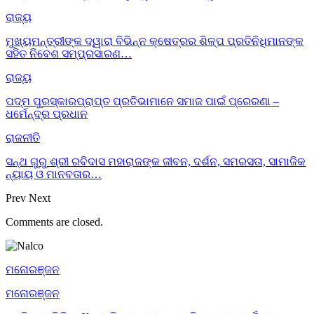
ରାଜ୍ୟ
ମୁଖ୍ୟମନ୍ତ୍ରୀଙ୍କ ଦ୍ୱାରା ବିଭିନ୍ନ କ୍ଷେତ୍ରର ଶିଳ୍ପ ପ୍ରତିନିଧିମାନଙ୍କ
ସହିତ ନିବେଶ ସମ୍ପ୍ରସାରଣ…
ରାଜ୍ୟ
ପଦ୍ମ ପୁରସ୍କାରପ୍ରାପ୍ତ ପ୍ରତିଭାମାନେ ସମାଜ ପାଇଁ ପ୍ରେରଣା –
ଧର୍ମେନ୍ଦ୍ର ପ୍ରଧାନ
ରାଜନୀତି
ସନ୍ଥ ଗୁରୁ ଶ୍ରୀ ରବିଦାସ ମହାରାଜଙ୍କ ଜୀବନ, ଦର୍ଶନ, ସମରସତା, ସାମାଜିକ
ନ୍ୟାୟ ଓ ମାନବତାର…
Prev
Next
Comments are closed.
ମନୋରଞ୍ଜନ
ମନୋରଞ୍ଜନ