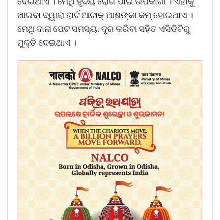
ଦେଇଥାଏ । ମେଥି ହୃଦୟ ରୋଗ ପାଇଁ ଉପକାରୀ । ଏହାକୁ
ଖାଇବା ଦ୍ୱାରା ହାର୍ଟ ଆଟାକ୍‌ ଆଶଙ୍କା କମ୍‌ ହୋଇଥାଏ ।
ମେଥି ଦାନା ପେଟ ସମସ୍ୟା ଦୂର କରିବା ସହିତ ଏସିଡିଟିରୁ
ମୁକ୍ତି ଦେଇଥାଏ ।