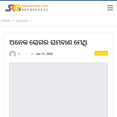
Home
ସ୍ୱାସ୍ଥ୍ୟ
ଅନେକ ରୋଗର ରାମବାଣ ମେଥି
ସ୍ୱାସ୍ଥ୍ୟ
On
Jan 21, 2020
By