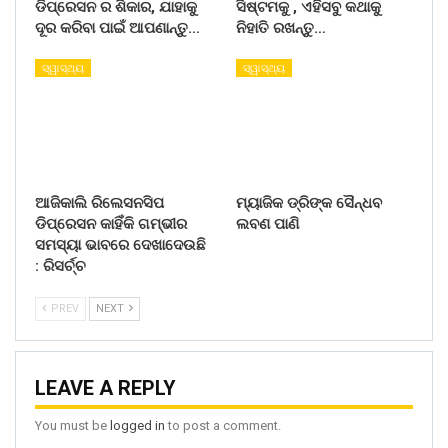
ଡିପ୍ରେସନ ର ଶିକାର, ଯାହାକୁ
ସିଷ୍ଟମକୁ , ଏହିସବୁ କଥାକୁ
ଦୂର କରିବା ପାଇଁ ଆପଣାନ୍ତୁ…
ନିହାତି ରଖନ୍ତୁ…
ସ୍ୱାସ୍ଥ୍ୟ
ସ୍ୱାସ୍ଥ୍ୟ
ଆଜିକାଲି ରିଲେସନସିପ
ମ୍ୟାଜିକ ଡ୍ରିଙ୍କ ସୈନ୍ଧବ
ଡିପ୍ରେସନ କାହିଁକି ଗମ୍ଭୀର
ଲବଣ ପାଣି
ସମସ୍ୟା ଭାବରେ ଦେଖାଦେଉଛି
: ରିସର୍ଚ୍ଚ
PREV
NEXT
LEAVE A REPLY
You must be
logged in
to post a comment.