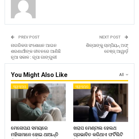
PREV POST
NEXT POST
ନାଗରିକତା ସଂଶୋଧନ ଆଇନ
ଶିଳ୍ପାଙ୍କୁ ଚାମ୍ପିୟନ୍‌ ଅଫ୍‌
ଶରଣାର୍ଥୀଙ୍କ ଜୀବନରେ ଆଣିଛି
ଚେଞ୍ଜ୍‌ ଆୱାର୍ଡ଼
ନୂଆ ସକାଳ : ରୂପା ଗାଙ୍ଗୁଲୀ
You Might Also Like
All
ସ୍ୱାସ୍ଥ୍ୟ
ସ୍ୱାସ୍ଥ୍ୟ
ମେନୋପଯ ସମୟରେ
ଖରାପ ମେଣ୍ଟାଲ ହେଲଥ
ମହିଳାମାନେ ହୋଇ ଥାଆନ୍ତି
ପ୍ରଭାବିତ କରିଥାଏ ଫର୍ଟିଲିଟି