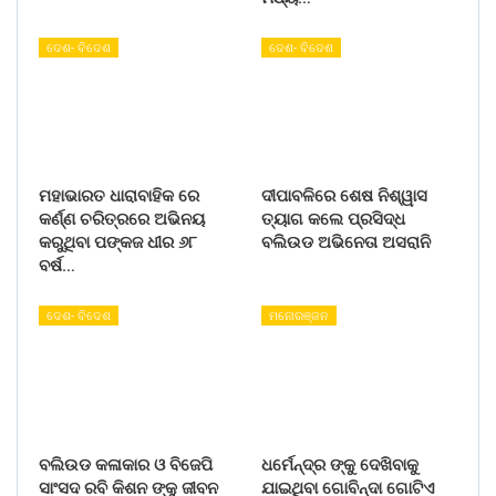
ଦେଶ- ବିଦେଶ
ଦେଶ- ବିଦେଶ
ମହାଭାରତ ଧାରାବାହିକ ରେ
ଦୀପାବଳିରେ ଶେଷ ନିଶ୍ୱାସ
କର୍ଣ୍ଣ ଚରିତ୍ରରେ ଅଭିନୟ
ତ୍ୟାଗ କଲେ ପ୍ରସିଦ୍ଧ
କରୁଥିବା ପଙ୍କଜ ଧୀର ୬୮
ବଲିଉଡ ଅଭିନେତା ଅସରାନି
ବର୍ଷ…
ଦେଶ- ବିଦେଶ
ମନୋରଞ୍ଜନ
ବଲିଉଡ କଳାକାର ଓ ବିଜେପି
ଧର୍ମେନ୍ଦ୍ର ଙ୍କୁ ଦେଖିବାକୁ
ସାଂସଦ ରବି କିଶନ ଙ୍କୁ ଜୀବନ
ଯାଇଥିବା ଗୋବିନ୍ଦା ଗୋଟିଏ