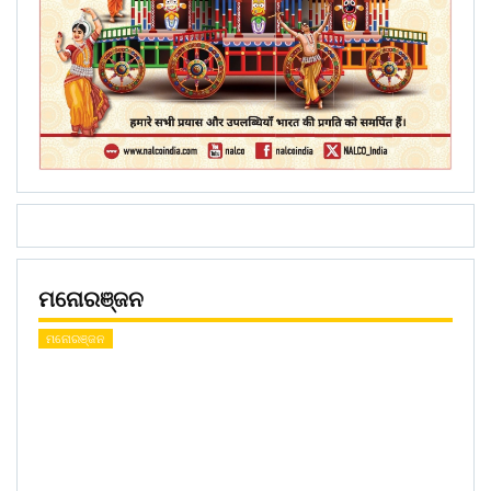
ମନୋରଞ୍ଜନ
ମନୋରଞ୍ଜନ