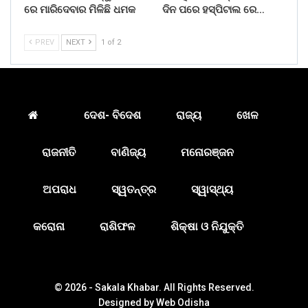
ରେ ମାରିଦେବାର ମିଳିଛି ଧମକ
ଦିନ ପରେ ହସ୍ପିଟାଲ ରେ…
PREV
NEXT
1 of 2
ଦେଶ- ବିଦେଶ
ରାଜ୍ୟ
ଖେଳ
ରାଜନୀତି
ବାଣିଜ୍ୟ
ମନୋରଞ୍ଜନ
ଅପରାଧ
ସ୍ୱତନ୍ତ୍ର
ସ୍ୱାସ୍ଥ୍ୟ
କରୋନା
ରାଶିଫଳ
ଶିକ୍ଷା ଓ ନିଯୁକ୍ତି
© 2026 - Sakala Khabar. All Rights Reserved.
Designed by
Web Odisha