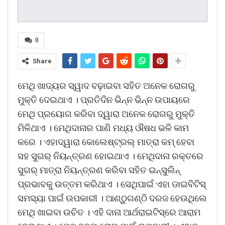
0
Share
ମେଥି ଖାଦ୍ୟର ସ୍ୱାଦ ବଢ଼ାଇବା ସହିତ ଅନେକ ରୋଗରୁ
ମୁକ୍ତି ଦେଇଥାଏ । ପ୍ରତିଦିନ ଭିନ୍ନ ଭିନ୍ନ ଉପାୟରେ
ମେଥି ପ୍ରୟୋଗ କରିବା ଦ୍ୱାରା ଅନେକ ରୋଗରୁ ମୁକ୍ତି
ମିଳିଥାଏ । ମେଥିଦାନାର ପାଣି ମଧ୍ୟ ଔଷଧ ଭଳି କାମ
କରେ । ଏହାଦ୍ୱାରା କୋଲେଷ୍ଟ୍ରଲ୍‌ ମାତ୍ରା କମ୍‌ ହେବା
ସହ ସୁଗର୍‌ ନିୟନ୍ତ୍ରଣ ହୋଇଥାଏ । ମେଥିଦାନା ରକ୍ତରେ
ସୁଗର୍‌ ମାତ୍ରା ନିୟନ୍ତ୍ରଣ କରିବା ସହିତ ଇନ୍‌ସୁଲିନ୍‌
ପ୍ରଭାବକୁ ଉତ୍ତମ କରିଥାଏ । ସେଥିପାଇଁ ଏହା ଡାଇବିଟିସ୍‌
ସମସ୍ୟା ପାଇଁ ଉପକାରୀ । ଆଣ୍ଠୁଗଣ୍ଠି ଦରଜ ହେଉଥିଲେ
ମେଥି ଖାଇବା ଉଚିତ । ଏହି ଦାନା ଆର୍ଥରାଇଟିସ୍‌ରେ ଆରାମ