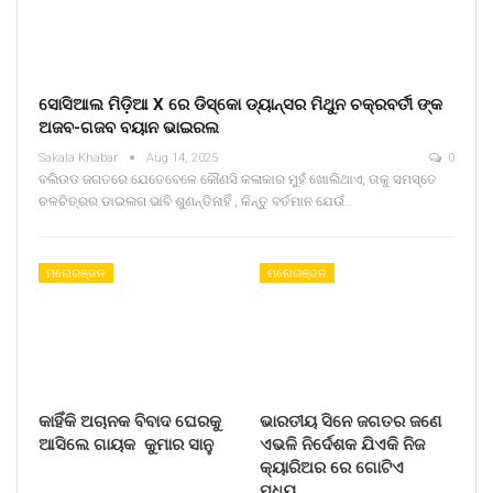
ସୋସିଆଲ ମିଡ଼ିଆ X ରେ ଡିସ୍କୋ ଡ୍ୟାନ୍ସର ମିଥୁନ ଚକ୍ରବର୍ତୀ ଙ୍କ
ଅଜବ-ଗଜବ ବୟାନ ଭାଇରଲ
Sakala Khabar
Aug 14, 2025
0
ବଲିଉଡ ଜଗତରେ ଯେତେବେଳେ କୌଣସି କଳାକାର ମୁହଁ ଖୋଲିଥାଏ, ତାକୁ ସମସ୍ତେ
ଚଳଚିତ୍ରର ଡାଇଲଗ ଭାବି ଶୁଣନ୍ତିନାହିଁ , କିନ୍ତୁ ବର୍ତମାନ ଯେଉଁ…
ମନୋରଞ୍ଜନ
ମନୋରଞ୍ଜନ
କାହିଁକି ଅଚାନକ ବିବାଦ ଘେରକୁ
ଭାରତୀୟ ସିନେ ଜଗତର ଜଣେ
ଆସିଲେ ଗାୟକ କୁମାର ସାନୁ
ଏଭଳି ନିର୍ଦେଶକ ଯିଏକି ନିଜ
କ୍ୟାରିଅର ରେ ଗୋଟିଏ
ମଧ୍ୟ…