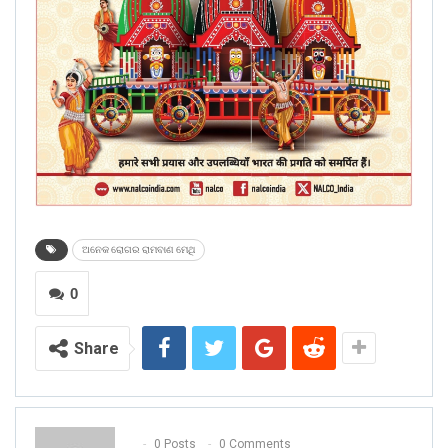
ଅନେକ ରୋଗର ରାମବାଣ ମେଥି
0
Share
0 Posts
0 Comments