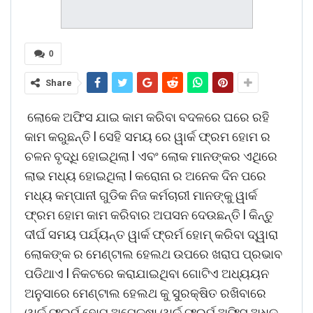
0
Share
ଲୋକେ ଅଫିସ ଯାଇ କାମ କରିବା ବଦଳରେ ଘରେ ରହି
କାମ କରୁଛନ୍ତି l ସେହି ସମୟ ରେ ୱାର୍କ ଫ୍ରମ ହୋମ ର
ଚଳନ ବୃଦ୍ଧି ହୋଇଥିଲା l ଏବଂ ଲୋକ ମାନଙ୍କର ଏଥିରେ
ଲାଭ ମଧ୍ୟ ହୋଇଥିଲା l କରୋନା ର ଅନେକ ଦିନ ପରେ
ମଧ୍ୟ କମ୍ପାନୀ ଗୁଡିକ ନିଜ କର୍ମଚାରୀ ମାନଙ୍କୁ ୱାର୍କ
ଫ୍ରମ ହୋମ କାମ କରିବାର ଅପସନ ଦେଉଛନ୍ତି l କିନ୍ତୁ
ଦୀର୍ଘ ସମୟ ପର୍ଯ୍ୟନ୍ତ ୱାର୍କ ଫ୍ରର୍ମ ହୋମ୍ କରିବା ଦ୍ୱାରା
ଲୋକଙ୍କ ର ମେଣ୍ଟାଲ ହେଲଥ ଉପରେ ଖରାପ ପ୍ରଭାବ
ପଡିଥାଏ l ନିକଟରେ କରାଯାଇଥିବା ଗୋଟିଏ ଅଧ୍ୟୟନ
ଅନୁସାରେ ମେଣ୍ଟାଲ ହେଲଥ କୁ ସୁରକ୍ଷିତ ରଖିବାରେ
ୱାର୍କ ଫ୍ରର୍ମ ହୋମ୍ ଅପେକ୍ଷା ୱାର୍କ ଫ୍ରର୍ମ ଅଫିସ ଅଧିକ