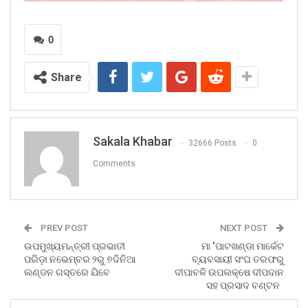
0
Share
Sakala Khabar
32666 Posts
0
Comments
PREV POST
NEXT POST
ଉପମୁଖ୍ୟମନ୍ତ୍ରୀ ପ୍ରଭାତୀ
ମା ‘ପାଟଖଣ୍ଡା ମାର୍କେଟ
ପରିଡ଼ା ନଭେମ୍ବର ୨ରୁ ୭ଦିନିଆ
ବ୍ୟବସାୟୀ ସଂଘ ତରଫରୁ
ଲଣ୍ଡନ ଗସ୍ତରେ ଯିବେ
ଦୀପାବଳି ଉପଲକ୍ଷେ ଦୀପଦାନ
ସହ ପ୍ରସାଦ ବଣ୍ଟନ