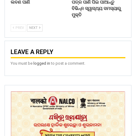
ଲବଣ ପାଣି
ପତ୍ର ପାଣି ପିଇ ପାଆନ୍ତୁ
ବିଭିନ୍ନ ସ୍ୱାସ୍ଥ୍ୟ ସମସ୍ୟାରୁ
ମୁକ୍ତି
PREV
NEXT
LEAVE A REPLY
You must be
logged in
to post a comment.