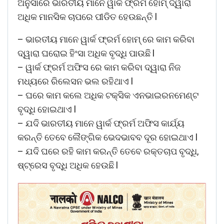
ଅନୁସାରେ ଭାରତୀୟ ମାନେ ୱାର୍କ ଫ୍ରର୍ମ ହୋମ୍ ଦ୍ୱାରା
ଅଧିକ ମାନସିକ ଚାପରେ ପୀଡିତ ହେଉଛନ୍ତି l
– ଭାରତୀୟ ମାନେ ୱାର୍କ ଫ୍ରର୍ମ ହୋମ୍ ରେ କାମ କରିବା
ଦ୍ୱାରା ଘରୋଇ ହିଂସା ଅଧିକ ବୃଦ୍ଧି ପାଉଛି l
– ୱାର୍କ ଫ୍ରର୍ମ ଅଫିସ ରେ କାମ କରିବା ଦ୍ୱାରା ନିଜ
ମଧ୍ୟରେ ରିଲେସନ ଭଲ ରହିଥାଏ l
– ଘରେ କାମ କଲେ ଅଧିକ ଟକ୍ସିକ ଏନଭାଇରନମେଣ୍ଟ
ବୃଦ୍ଧି ହୋଇଥାଏ l
– ଯଦି ଭାରତୀୟ ମାନେ ୱାର୍କ ଫ୍ରର୍ମ ଅଫିସ କାର୍ଯ୍ୟ
କରନ୍ତି ତେବେ ଲୈଙ୍ଗିକ ଭେଦଭାବବ ଦୂର ହୋଇଥାଏ l
– ଯଦି ଘରେ ରହି କାମ କରନ୍ତି ତେବେ ରକ୍ତଚାପ ବୃଦ୍ଧି,
ଷ୍ଟ୍ରେସ ବୃଦ୍ଧି ଅଧିକ ହେଉଛି l