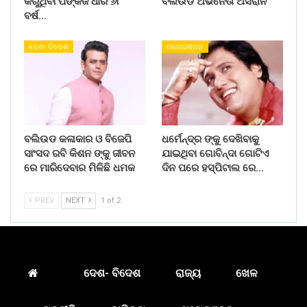
କରୁଥିବା ପଙ୍କଜ ଧୀର ୬୮
ବଲିଉଡ ଅଭିନେତା ଅସରାନି
ବର୍ଷ…
ଦେଶ- ବିଦେଶ
ମନୋରଞ୍ଜନ
ବଲିଉଡ କଳାକାର ଓ ବିଜେପି
ଧର୍ମେନ୍ଦ୍ର ଙ୍କୁ ଦେଖିବାକୁ
ସାଂସଦ ରବି କିଶନ ଙ୍କୁ ଜୀବନ
ଯାଇଥିବା ଗୋବିନ୍ଦା ଗୋଟିଏ
ରେ ମାରିଦେବାର ମିଳିଛି ଧମକ
ଦିନ ପରେ ହସ୍ପିଟାଲ ରେ…
PREV
NEXT
1 of 2
ଦେଶ- ବିଦେଶ
ରାଜ୍ୟ
ଖେଳ