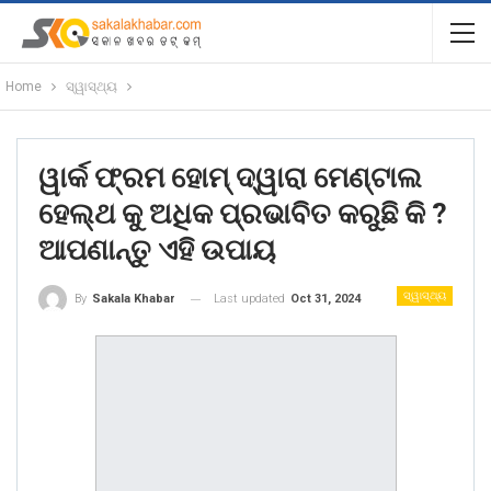
Home
ସ୍ୱାସ୍ଥ୍ୟ
ୱାର୍କ ଫ୍ରମ ହୋମ୍ ଦ୍ୱାରା ମେଣ୍ଟାଲ
ହେଲ୍ଥ କୁ ଅଧିକ ପ୍ରଭାବିତ କରୁଛି କି ?
ଆପଣାନ୍ତୁ ଏହି ଉପାୟ
ସ୍ୱାସ୍ଥ୍ୟ
Last updated
Oct 31, 2024
By
Sakala Khabar