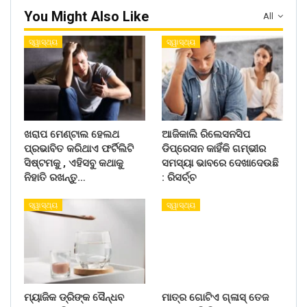
You Might Also Like
All
ସ୍ୱାସ୍ଥ୍ୟ
ସ୍ୱାସ୍ଥ୍ୟ
ଖରାପ ମେଣ୍ଟାଲ ହେଲଥ
ଆଜିକାଲି ରିଲେସନସିପ
ପ୍ରଭାବିତ କରିଥାଏ ଫର୍ଟିଲିଟି
ଡିପ୍ରେସନ କାହିଁକି ଗମ୍ଭୀର
ସିଷ୍ଟମକୁ , ଏହିସବୁ କଥାକୁ
ସମସ୍ୟା ଭାବରେ ଦେଖାଦେଉଛି
ନିହାତି ରଖନ୍ତୁ…
: ରିସର୍ଚ୍ଚ
ସ୍ୱାସ୍ଥ୍ୟ
ସ୍ୱାସ୍ଥ୍ୟ
ମ୍ୟାଜିକ ଡ୍ରିଙ୍କ ସୈନ୍ଧବ
ମାତ୍ର ଗୋଟିଏ ଗ୍ଳାସ୍ ତେଜ