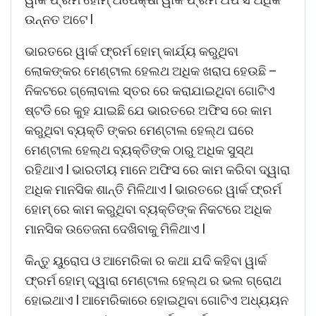
ଉନ୍ନତ ଅଟେ l
ଭାରତରେ ୱାର୍କ ଫ୍ରର୍ମ ହୋମ୍ କାର୍ଯ୍ୟ କରୁଥିବା
ଲୋକଙ୍କର ମେଣ୍ଟାଲ ହେଲଥ ଅଧିକ ଖରାପ ହେଉଛି –
ନିକଟରେ ଗ୍ଲୋବାଲ ସ୍ତର ରେ କରାଯାଇଥିବା ଗୋଟିଏ
ଷ୍ଟଡି ରେ କୁହ ଯାଇଛି ଯେ ଭାରତରେ ଅଫିସ ରେ କାମ
କରୁଥିବା ବ୍ୟକ୍ତି ଙ୍କର ମେଣ୍ଟାଲ ହେଲ୍ଥ ଘରେ
ମେଣ୍ଟାଲ ହେଲ୍ଥ ବ୍ୟକ୍ତିଙ୍କ ଠାରୁ ଅଧିକ ସୁସ୍ଥ
ରହିଥାଏ l ଭାରତୀୟ ମାନେ ଅଫିସ ରେ କାମ କରିବା ଦ୍ୱାରା
ଅଧିକ ମାନସିକ ଶାନ୍ତି ମିଳିଥାଏ l ଭାରତରେ ୱାର୍କ ଫ୍ରର୍ମ
ହୋମ୍ ରେ କାମ କରୁଥିବା ବ୍ୟକ୍ତିଙ୍କ ନିକଟରେ ଅଧିକ
ମାନସିକ ଉତେଜନା ଦେଖିବାକୁ ମିଳିଥାଏ l
କିନ୍ତୁ ୟୁରୋପ ଓ ଆମେରିକା ର କଥା ଯଦି କହିବା ୱାର୍କ
ଫ୍ରର୍ମ ହୋମ୍ ଦ୍ୱାରା ମେଣ୍ଟାଲ ହେଲ୍ଥ ର ଭଲ ଗ୍ରୋଥ
ହୋଇଥାଏ l ଆମେରିକାରେ ହୋଇଥିବା ଗୋଟିଏ ଅଧ୍ୟୟନ