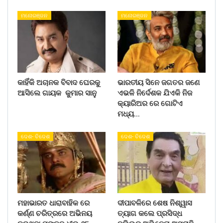
ମନୋରଞ୍ଜନ
ମନୋରଞ୍ଜନ
କାହିଁକି ଅଚାନକ ବିବାଦ ଘେରକୁ
ଭାରତୀୟ ସିନେ ଜଗତର ଜଣେ
ଆସିଲେ ଗାୟକ କୁମାର ସାନୁ
ଏଭଳି ନିର୍ଦେଶକ ଯିଏକି ନିଜ
କ୍ୟାରିଅର ରେ ଗୋଟିଏ
ମଧ୍ୟ…
ଦେଶ- ବିଦେଶ
ଦେଶ- ବିଦେଶ
ମହାଭାରତ ଧାରାବାହିକ ରେ
ଦୀପାବଳିରେ ଶେଷ ନିଶ୍ୱାସ
କର୍ଣ୍ଣ ଚରିତ୍ରରେ ଅଭିନୟ
ତ୍ୟାଗ କଲେ ପ୍ରସିଦ୍ଧ