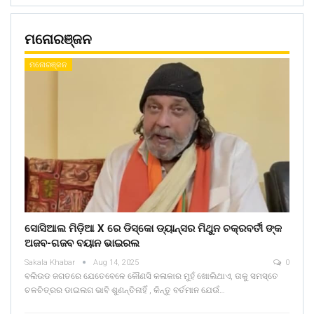
ମନୋରଞ୍ଜନ
ମନୋରଞ୍ଜନ
ସୋସିଆଲ ମିଡ଼ିଆ X ରେ ଡିସ୍କୋ ଡ୍ୟାନ୍ସର ମିଥୁନ ଚକ୍ରବର୍ତୀ ଙ୍କ
ଅଜବ-ଗଜବ ବୟାନ ଭାଇରଲ
Sakala Khabar
Aug 14, 2025
0
ବଲିଉଡ ଜଗତରେ ଯେତେବେଳେ କୌଣସି କଳାକାର ମୁହଁ ଖୋଲିଥାଏ, ତାକୁ ସମସ୍ତେ
ଚଳଚିତ୍ରର ଡାଇଲଗ ଭାବି ଶୁଣନ୍ତିନାହିଁ , କିନ୍ତୁ ବର୍ତମାନ ଯେଉଁ…