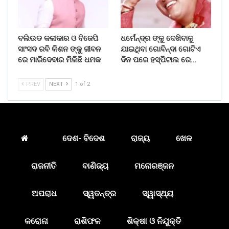
ବଲିଉଡ କଳାକାର ଓ ବିଜେପି
ଧର୍ମେନ୍ଦ୍ର ଙ୍କୁ ଦେଖିବାକୁ
ସାଂସଦ ରବି କିଶନ ଙ୍କୁ ଜୀବନ
ଯାଇଥିବା ଗୋବିନ୍ଦା ଗୋଟିଏ
ରେ ମାରିଦେବାର ମିଳିଛି ଧମକ
ଦିନ ପରେ ହସ୍ପିଟାଲ ରେ…
PREV
NEXT
1 of 2
ଦେଶ- ବିଦେଶ
ରାଜ୍ୟ
ଖେଳ
ରାଜନୀତି
ବାଣିଜ୍ୟ
ମନୋରଞ୍ଜନ
ଅପରାଧ
ସ୍ୱତନ୍ତ୍ର
ସ୍ୱାସ୍ଥ୍ୟ
କରୋନା
ରାଶିଫଳ
ଶିକ୍ଷା ଓ ନିଯୁକ୍ତି