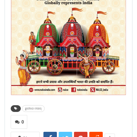
ଛୁରୀରେ ମସାଜ୍‌
0