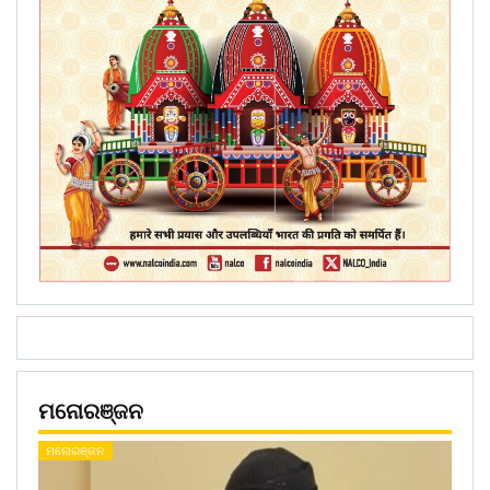
ମନୋରଞ୍ଜନ
ମନୋରଞ୍ଜନ