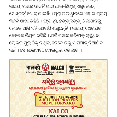
ନାଇଫ୍‌ ମସାଜ୍‌ ଡାଓଲିୟାଓ ଆଇ-ଜିଙ୍ଗ୍‌ ଏଜୁକେଶନ୍‌
ସେଣ୍ଟର୍‌’ ଖୋଲାଯାଇଛି । ପୂରା ତାଇୱାନରେ ଏହାର ପ୍ରାୟ
୩୬ଟି ଶାଖା ରହିଛି । ଫ୍ରାନ୍ସ, ହଙ୍ଗ୍‌କଙ୍ଗ୍‌ ଓ ଜାପାନରୁ
ଲୋକେ ଆସି ଏହି ଥେରାପି ଶିଖୁଛନ୍ତି । ନାଇଫ୍‌ ଥେରାପିର
କେତେକ ନିୟମ ରହିଛି । ଯଦି ମସାଜ୍‌ କରିବାକୁ ଚାହୁଁଥିବା
ଲୋକର ମୁଡ୍‌ ଠିକ୍‌ ନ ଥିବ, ତେବେ ତାକୁ ଏ ମସାଜ୍‌ ଦିଆଯିବ
ନାହିଁ । ସେ ଶାକାହାରୀ ହୋଇଥିବା ଦରକାର ।