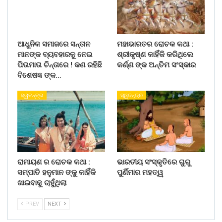
ଆଧୁନିକ ସମାଜରେ ସନ୍ତାନ
ମହାଭାରତର ରୋଚକ କଥା :
ମାନଙ୍କ ବ୍ୟବହାରକୁ ନେଇ
ଶ୍ରୀକୃଷ୍ଣ କାହିଁକି କରିଥିଲେ
ପିତାମାତା ଚିନ୍ତାରେ ! କଣ ରହିଛି
କର୍ଣ୍ଣ ଙ୍କ ଅନ୍ତିମ ସଂସ୍କାର
ବିଶେଷଜ୍ଞ ଙ୍କ…
ସ୍ୱତନ୍ତ୍ର
ସ୍ୱତନ୍ତ୍ର
ରାମାୟଣ ର ରୋଚକ କଥା :
ଭାରତୀୟ ସଂସ୍କୃତିରେ ଗୁରୁ
ସମ୍ପାତି ହନୁମାନ ଙ୍କୁ କାହିଁକି
ପୁର୍ଣିମାର ମହତ୍ୱ
ଖାଇବାକୁ ଚାହୁଁଥିଲା
PREV
NEXT