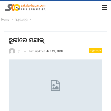
Home
ସ୍ୱତନ୍ତ୍ର
ଛୁରୀରେ ମସାଜ୍‌
ସ୍ୱତନ୍ତ୍ର
Last updated
Jun 22, 2020
By