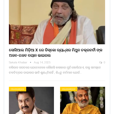
ସୋସିଆଲ ମିଡ଼ିଆ X ରେ ଡିସ୍କୋ ଡ୍ୟାନ୍ସର ମିଥୁନ ଚକ୍ରବର୍ତୀ ଙ୍କ
ଅଜବ-ଗଜବ ବୟାନ ଭାଇରଲ
Sakala Khabar
Aug 14, 2025
0
ବଲିଉଡ ଜଗତରେ ଯେତେବେଳେ କୌଣସି କଳାକାର ମୁହଁ ଖୋଲିଥାଏ, ତାକୁ ସମସ୍ତେ
ଚଳଚିତ୍ରର ଡାଇଲଗ ଭାବି ଶୁଣନ୍ତିନାହିଁ , କିନ୍ତୁ ବର୍ତମାନ ଯେଉଁ…
ମନୋରଞ୍ଜନ
ମନୋରଞ୍ଜନ