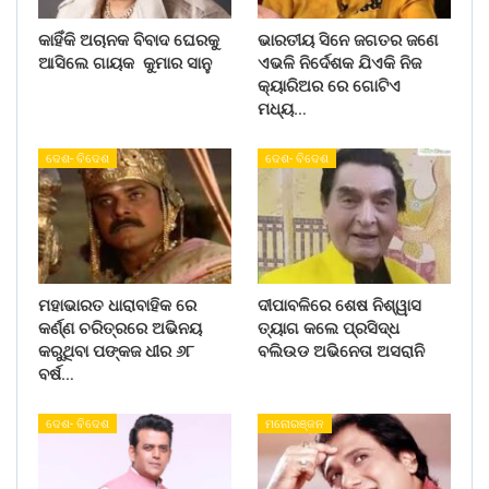
କାହିଁକି ଅଚାନକ ବିବାଦ ଘେରକୁ
ଭାରତୀୟ ସିନେ ଜଗତର ଜଣେ
ଆସିଲେ ଗାୟକ କୁମାର ସାନୁ
ଏଭଳି ନିର୍ଦେଶକ ଯିଏକି ନିଜ
କ୍ୟାରିଅର ରେ ଗୋଟିଏ
ମଧ୍ୟ…
ଦେଶ- ବିଦେଶ
ଦେଶ- ବିଦେଶ
ମହାଭାରତ ଧାରାବାହିକ ରେ
ଦୀପାବଳିରେ ଶେଷ ନିଶ୍ୱାସ
କର୍ଣ୍ଣ ଚରିତ୍ରରେ ଅଭିନୟ
ତ୍ୟାଗ କଲେ ପ୍ରସିଦ୍ଧ
କରୁଥିବା ପଙ୍କଜ ଧୀର ୬୮
ବଲିଉଡ ଅଭିନେତା ଅସରାନି
ବର୍ଷ…
ଦେଶ- ବିଦେଶ
ମନୋରଞ୍ଜନ