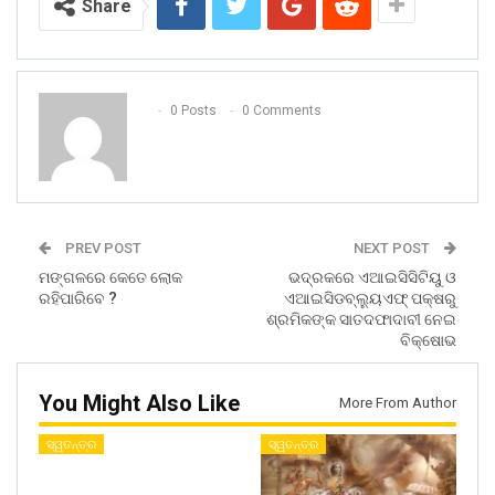
Share
0 Posts
0 Comments
PREV POST
NEXT POST
ମଙ୍ଗଳରେ କେତେ ଲୋକ
ଭଦ୍ରକରେ ଏଆଇସିସିଟିୟୁ ଓ
ରହିପାରିବେ ?
ଏଆଇସିଡବ୍ଲୁ୍ୟଏଫ୍ ପକ୍ଷରୁ
ଶ୍ରମିକଙ୍କ ସାତଦଫାଦାବୀ ନେଇ
ବିକ୍ଷୋଭ
You Might Also Like
More From Author
ସ୍ୱତନ୍ତ୍ର
ସ୍ୱତନ୍ତ୍ର