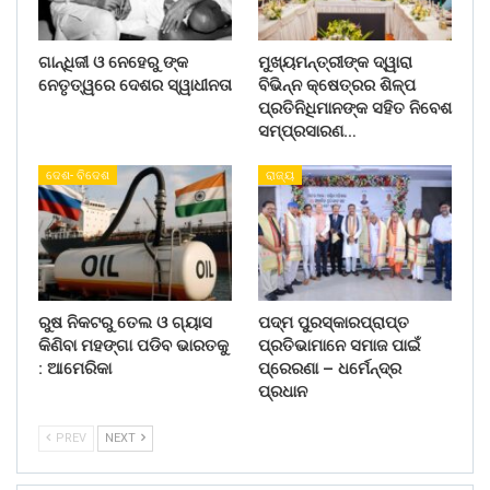
ଗାନ୍ଧିଜୀ ଓ ନେହେରୁ ଙ୍କ
ମୁଖ୍ୟମନ୍ତ୍ରୀଙ୍କ ଦ୍ୱାରା
ନେତୃତ୍ୱରେ ଦେଶର ସ୍ୱାଧୀନତା
ବିଭିନ୍ନ କ୍ଷେତ୍ରର ଶିଳ୍ପ
ପ୍ରତିନିଧିମାନଙ୍କ ସହିତ ନିବେଶ
ସମ୍ପ୍ରସାରଣ…
ଦେଶ- ବିଦେଶ
ରାଜ୍ୟ
ରୁଷ ନିକଟରୁ ତେଲ ଓ ଗ୍ୟାସ
ପଦ୍ମ ପୁରସ୍କାରପ୍ରାପ୍ତ
କିଣିବା ମହଙ୍ଗା ପଡିବ ଭାରତକୁ
ପ୍ରତିଭାମାନେ ସମାଜ ପାଇଁ
: ଆମେରିକା
ପ୍ରେରଣା – ଧର୍ମେନ୍ଦ୍ର
ପ୍ରଧାନ
PREV
NEXT