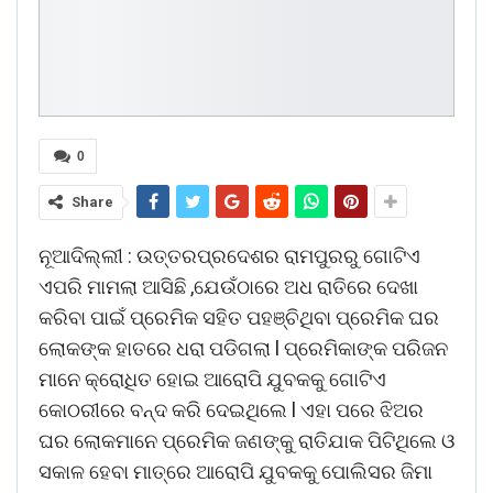
0
Share
ନୂଆଦିଲ୍ଲୀ : ଉତ୍ତରପ୍ରଦେଶର ରାମପୁରରୁ ଗୋଟିଏ
ଏପରି ମାମଲା ଆସିଛି ,ଯେଉଁଠାରେ ଅଧ ରାତିରେ ଦେଖା
କରିବା ପାଇଁ ପ୍ରେମିକ ସହିତ ପହଞ୍ଚିଥିବା ପ୍ରେମିକ ଘର
ଲୋକଙ୍କ ହାତରେ ଧରା ପଡିଗଲା l ପ୍ରେମିକାଙ୍କ ପରିଜନ
ମାନେ କ୍ରୋଧିତ ହୋଇ ଆରୋପି ଯୁବକକୁ ଗୋଟିଏ
କୋଠରୀରେ ବନ୍ଦ କରି ଦେଇଥିଲେ l ଏହା ପରେ ଝିଅର
ଘର ଲୋକମାନେ ପ୍ରେମିକ ଜଣଙ୍କୁ ରାତିଯାକ ପିଟିଥିଲେ ଓ
ସକାଳ ହେବା ମାତ୍ରେ ଆରୋପି ଯୁବକକୁ ପୋଲିସର ଜିମା