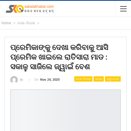
Home
ଦେଶ- ବିଦେଶ
ପ୍ରେମିକାଙ୍କୁ ଦେଖା କରିବାକୁ ଆସି
ପ୍ରେମିକ ଖାଇଲେ ରାତିସାରା ମାଡ :
ସକାଳୁ ସାଜିଲେ ଜ୍ୱାଇଁ ବେଶ
ଦେଶ- ବିଦେଶ
ରାଜ୍ୟ
ସ୍ୱତନ୍ତ୍ର
On
Nov 24, 2020
By