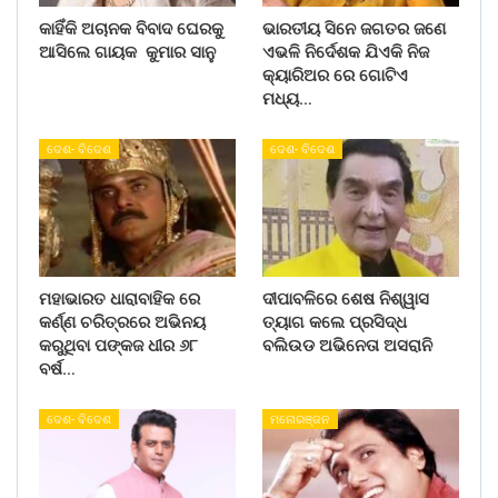
କାହିଁକି ଅଚାନକ ବିବାଦ ଘେରକୁ
ଭାରତୀୟ ସିନେ ଜଗତର ଜଣେ
ଆସିଲେ ଗାୟକ କୁମାର ସାନୁ
ଏଭଳି ନିର୍ଦେଶକ ଯିଏକି ନିଜ
କ୍ୟାରିଅର ରେ ଗୋଟିଏ
ମଧ୍ୟ…
ଦେଶ- ବିଦେଶ
ଦେଶ- ବିଦେଶ
ମହାଭାରତ ଧାରାବାହିକ ରେ
ଦୀପାବଳିରେ ଶେଷ ନିଶ୍ୱାସ
କର୍ଣ୍ଣ ଚରିତ୍ରରେ ଅଭିନୟ
ତ୍ୟାଗ କଲେ ପ୍ରସିଦ୍ଧ
କରୁଥିବା ପଙ୍କଜ ଧୀର ୬୮
ବଲିଉଡ ଅଭିନେତା ଅସରାନି
ବର୍ଷ…
ଦେଶ- ବିଦେଶ
ମନୋରଞ୍ଜନ