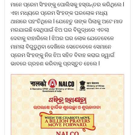
ମାନେ ପ୍ରେମ ସିଂହଙ୍କୁ ପୋଲିସକୁ ହସ୍ତାନ୍ତର କରିଥିଲେ l
ଏହା ମଧ୍ୟରେ ପ୍ରେମ ସିଂହଙ୍କ ଘରଲୋକ ମଧ୍ୟ
ଥାନାରେ ପହଂଚିଥିଲେ l ଯେହେତୁ ତାଙ୍କ ପିଲାକୁ ଅଟେ ମାଡ
ମରଯାଇଛି ସେଥିପାଇଁ ଝିଅ ଘର ବିରୁଦ୍ଧରେ ଏତଲା
ଦେବାକୁ ବାହାରିଲେ l ଝିଅର ଘର ଲୋକ ଯେତେବେଳେ
ମାମଲା ବିଗୁଡୁଥିବା ଦେଖିଲେ ସେତେବେଳେ ସେମାନେ
ପ୍ରେମ ସିଂହଙ୍କୁ ନିଜ ଝିଅ ସହିତ ବିବାହ କରାଇ ଜ୍ୱାଇଁ
ଭାବରେ ଗ୍ରହଣ କରିବାକୁ ପ୍ରସ୍ତୁତ ହେଲେ l