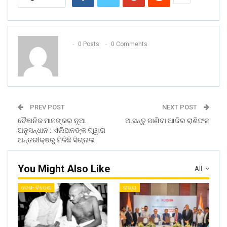
0 Posts
0 Comments
PREV POST
NEXT POST
ବୈଜ୍ଞାନିକ ମାନଙ୍କର ନୂଆ
ଆସନ୍ତୁ ଜାଣିବା ଆଜିର ରାଶିଫଳ
ଅନୁସନ୍ଧାନ : ଏଲିଅନଙ୍କ ଦ୍ୱାରା
ଅନ୍ତରୀକ୍ଷରୁ ମିଳିଛି ସିଗ୍ନାଲ
You Might Also Like
All
ଦେଶ- ବିଦେଶ
ରାଜ୍ୟ