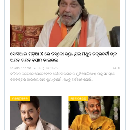
ସୋସିଆଲ ମିଡ଼ିଆ X ରେ ଡିସ୍କୋ ଡ୍ୟାନ୍ସର ମିଥୁନ ଚକ୍ରବର୍ତୀ ଙ୍କ
ଅଜବ-ଗଜବ ବୟାନ ଭାଇରଲ
Sakala Khabar
Aug 14, 2025
0
ବଲିଉଡ ଜଗତରେ ଯେତେବେଳେ କୌଣସି କଳାକାର ମୁହଁ ଖୋଲିଥାଏ, ତାକୁ ସମସ୍ତେ
ଚଳଚିତ୍ରର ଡାଇଲଗ ଭାବି ଶୁଣନ୍ତିନାହିଁ , କିନ୍ତୁ ବର୍ତମାନ ଯେଉଁ…
ମନୋରଞ୍ଜନ
ମନୋରଞ୍ଜନ