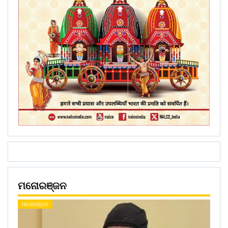
ମନୋରଞ୍ଜନ
ମନୋରଞ୍ଜନ