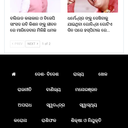
ବଲିଉଡ କଳାକାର ଓ ବିଜେପି
ଧର୍ମେନ୍ଦ୍ର ଙ୍କୁ ଦେଖିବାକୁ
ସାଂସଦ ରବି କିଶନ ଙ୍କୁ ଜୀବନ
ଯାଇଥିବା ଗୋବିନ୍ଦା ଗୋଟିଏ
ରେ ମାରିଦେବାର ମିଳିଛି ଧମକ
ଦିନ ପରେ ହସ୍ପିଟାଲ ରେ…
PREV
NEXT
1 of 2
ଦେଶ- ବିଦେଶ
ରାଜ୍ୟ
ଖେଳ
ରାଜନୀତି
ବାଣିଜ୍ୟ
ମନୋରଞ୍ଜନ
ଅପରାଧ
ସ୍ୱତନ୍ତ୍ର
ସ୍ୱାସ୍ଥ୍ୟ
କରୋନା
ରାଶିଫଳ
ଶିକ୍ଷା ଓ ନିଯୁକ୍ତି