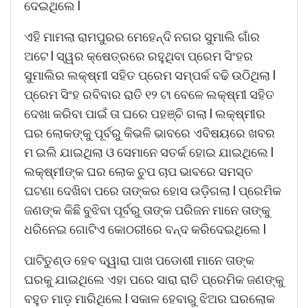
ଦେଇଥିଲେ l
ଏହି ମାମଲା ରାମପୁରର ମେହେନ୍ଦି ନଗର ସୁମାଲି ଗାଁର
ଅଟେ l ସ୍ୱର କ୍ଷେତ୍ରରେ ରହୁଥିବା ପ୍ରେମ ସିଂହର
ସୁମାଲିର ଲକ୍ଷ୍ମୀ ସହିତ ପ୍ରେମ ସମ୍ପର୍କ ବଢି ଉଠିଥିଲା l
ପ୍ରେମ ସିଂହ ରବିବାର ରାତି ୧୨ ଟା ବେଳେ ଲକ୍ଷ୍ମୀ ସହିତ
ଦେଖା କରିବା ପାଇଁ ତା ଘରେ ପହଞ୍ଚି ଗଲା l ଲକ୍ଷ୍ମୀର
ଘର ଲୋକଙ୍କୁ ପୂର୍ବରୁ କିଭଳି ଭାବରେ ଏବିଷୟରେ ଖବର
ମ ଇଲି ଯାଇଥିଲା ଓ ସେମାନେ ସତର୍କ ହୋଇ ଯାଇଥିଲେ l
ଲକ୍ଷ୍ମୀଙ୍କ ଘର ଲୋକ ଚୁପ ଚାପ ଭାବରେ ସମସ୍ତ
ଘଟଣା ଦେଖିବା ପରେ ତାଙ୍କର ହୋସ ଉଡ଼ିଗଲା l ପ୍ରେମିକ
ଜଣଙ୍କ କିଛି ବୁଝିବା ପୂର୍ବରୁ ତାଙ୍କ ପରିଜନ ମାନେ ତାଙ୍କୁ
ଧରିନେଇ ଗୋଟିଏ କୋଠରୀରେ ବନ୍ଦ କରିଦେଇଥିଲେ l
ପାଟିତୁଣ୍ଡ ହେବ ଦ୍ୱାରା ପାଖ ପଡୋଶୀ ମାନେ ତାଙ୍କ
ଘରକୁ ଯାଇଥିଲେ ଏହା ପରେ ସାରା ରାତି ପ୍ରେମିକ ଜଣଙ୍କୁ
ବହୁତ ମାଡ଼ ମାରିଥିଲେ l ସକାଳ ହେବାରୁ ଝିଅର ଘରଲୋକ