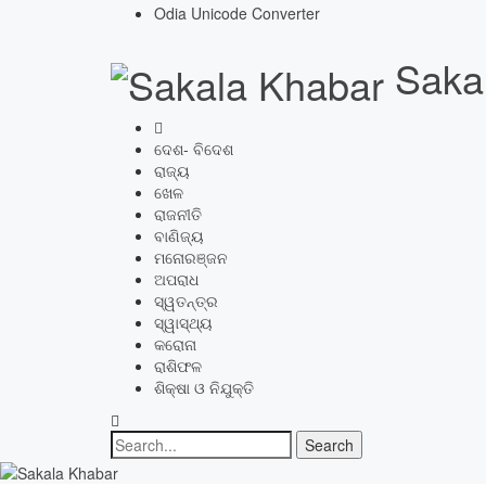
Odia Unicode Converter
Saka
ଦେଶ- ବିଦେଶ
ରାଜ୍ୟ
ଖେଳ
ରାଜନୀତି
ବାଣିଜ୍ୟ
ମନୋରଞ୍ଜନ
ଅପରାଧ
ସ୍ୱତନ୍ତ୍ର
ସ୍ୱାସ୍ଥ୍ୟ
କରୋନା
ରାଶିଫଳ
ଶିକ୍ଷା ଓ ନିଯୁକ୍ତି