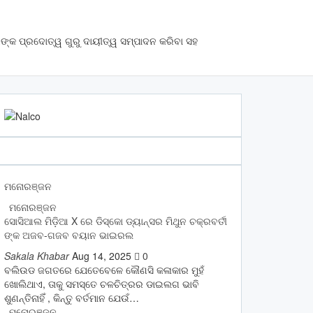
ରଙ୍କ ପ୍ରଦୋତ୍ୱ ଗୁରୁ ଦାୟୀତ୍ୱ ସମ୍ପାଦନ କରିବା ସହ
ମନୋରଞ୍ଜନ
ମନୋରଞ୍ଜନ
ସୋସିଆଲ ମିଡ଼ିଆ X ରେ ଡିସ୍କୋ ଡ୍ୟାନ୍ସର ମିଥୁନ ଚକ୍ରବର୍ତୀ
ଙ୍କ ଅଜବ-ଗଜବ ବୟାନ ଭାଇରଲ
Sakala Khabar
Aug 14, 2025
0
ବଲିଉଡ ଜଗତରେ ଯେତେବେଳେ କୌଣସି କଳାକାର ମୁହଁ
ଖୋଲିଥାଏ, ତାକୁ ସମସ୍ତେ ଚଳଚିତ୍ରର ଡାଇଲଗ ଭାବି
ଶୁଣନ୍ତିନାହିଁ , କିନ୍ତୁ ବର୍ତମାନ ଯେଉଁ…
ମନୋରଞ୍ଜନ