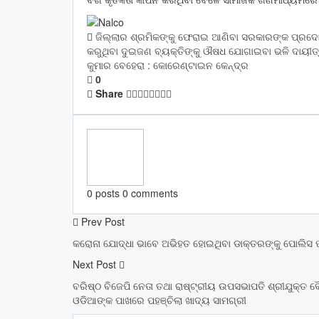
ଜିଲ୍ଲାର ଶ୍ରମିକଙ୍କୁ ଫେରାଇ ଆଣିବା ସରକାରଙ୍କ ପ୍ରଦୋ
କରୁଥିବା ଦୁଇଜଣ ବ୍ୟକ୍ତିଙ୍କୁ ଔଷଧ ଯୋଗାଇବା ଭଳି ଦାୟୀ
କୁମାର ବେହେରା : କୋରେଣ୍ଟାଇନ କେନ୍ଦ୍ର
0
Share
0 posts
0 comments
Prev Post
କରୋନା ଯୋଦ୍ଧା ଭାବେ ଅଭିହତ ହୋଇଥିବା ଡାକ୍ତରଙ୍କୁ ପୋଲିସ ପକ୍
Next Post
ବରିଷ୍ଠ ବିଜେପି ନେତା ତଥା ରାଷ୍ଟ୍ରୀୟ ଉପସଭାପତି ଶ୍ରୀଯୁକ୍
ଓଡିଆଙ୍କ ପାଖରେ ପହଞ୍ଚିଲା ଖାଦ୍ୟ ସାମଗ୍ରୀ