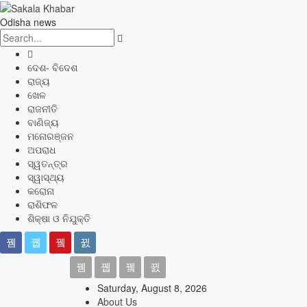
Odisha news
ଦେଶ- ବିଦେଶ
ରାଜ୍ୟ
ଖେଳ
ରାଜନୀତି
ବାଣିଜ୍ୟ
ମନୋରଞ୍ଜନ
ଅପରାଧ
ସ୍ୱତନ୍ତ୍ର
ସ୍ୱାସ୍ଥ୍ୟ
କରୋନା
ରାଶିଫଳ
ଶିକ୍ଷା ଓ ନିଯୁକ୍ତି
Saturday, August 8, 2026
About Us