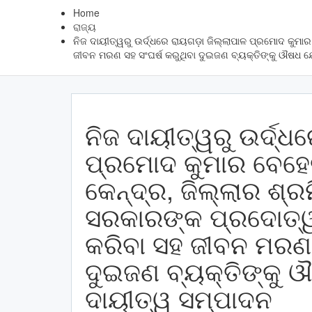
Home
ରାଜ୍ୟ
ନିଜ ଦାୟୀତ୍ୱରୁ ଉର୍ଦ୍ଧରେ ରାୟଗଡ଼ା ଜିଲ୍ଲାପାଳ ପ୍ରମୋଦ କୁମା
ଜୀବନ ମରଣ ସହ ସଂଘର୍ଷ କରୁଥିବା ଦୁଇଜଣ ବ୍ୟକ୍ତିଙ୍କୁ ଔଷଧ 
ନିଜ ଦାୟୀତ୍ୱରୁ ଉର୍ଦ୍
ପ୍ରମୋଦ କୁମାର ବେହେ
କେନ୍ଦ୍ର, ଜିଲ୍ଲାର ଶ୍
ସରକାରଙ୍କ ପ୍ରଦୋତ୍ୱ 
କରିବା ସହ ଜୀବନ ମରଣ ସ
ଦୁଇଜଣ ବ୍ୟକ୍ତିଙ୍କୁ
ଦାୟୀତ୍ୱ ସମ୍ପାଦନ