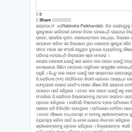
0
Share
ରାୟଗଡା,୨୮ ।୪(Rabindra Patkhandal)- ନିଜ ଦାୟୀତ୍ୱକୁ ସ
ସୁଖଦୁଖରେ ଭାଗିଦାରୀ ହେବାର ନିଦାନ ହେଉଛନ୍ତି ରାୟଗଡ଼ା ଜ
ଡ଼ାଉନ, ସାମାଜିକ ଦୂରତ. କୋରେଣ୍ଟାଇନ କେନ୍ଦ୍ର, ଜିଲ୍ଲାର
ସମ୍ପାଦନ କରିବା ସହ ଜିଲ୍ଲାରେ ଥିବା ଲୋକଙ୍କ ସୁଖଦୁଖ ସହି
ଜୀବନ ମରଣ ସହ ସଂଘର୍ଷ କରୁଥିବା ଦୁଇଜଣ ବ୍ୟକ୍ତିଙ୍କୁ ଔ
ପରିଚୟ ଦେଇଛନ୍ତି ଜିଲ୍ଲାପାଳ ଶ୍ରୀ ବେହେରା ।
କରୋନା ମହାମାରୀ ଯୋଗୁଁ ସାର ଭାରତ ଲକ ଡାଉନ ଯୋଗୁଁ ଅତ୍ୟାବଶ
ଜନସାଧାରଣ କିଛିଟା ମାତ୍ରରେ ଅସୁବିଧାର ସମ୍ମୁଖୀନ ହେଉଛନ୍ତି
ପଡୁଛି । କିନ୍ତୁ ଲକ ଡାଉନ ଯୋଗୁଁ ତାହା ସମ୍ଭବପର ହୋଇପାରୁ
ଜି.ରୋହିଦାସ (୭୭) ଦୀର୍ଘଦିନରେ କିଡନୀ ରୋଗରେ ଆକ୍ରାନ୍ତ ହ
ଫେବୃୟାରୀ ମାସରେ ଗୋଟିଏ ମାସର ଔଷଧ କିଣି ରାୟଗଡା ଫେରି
ପଠାଇବା ପାଇଁ କହିଥିଲେ । ତେବେ ଲକ ଡାଉନ ଯୋଗୁଁ ସବୁ କୋରି
ସଂପର୍କରେ ଜି.ରୋହିଦାସ ଜିଲ୍ଲାପାଳଙ୍କୁ ଅବଗତ କରାଇବା ପରେ
ପ୍ରଦାନ କରିଥିଲେ । ସେହିପରି ବିଷମକଟକ ବ୍ଲକ ଚାଟିକୋଣା ନ
ପାଖରେ ରହି ଚିକିତ୍ସିତ ହେଉଥିଲେ । ଚାଟିକୋଣା ଫେରିବା 
। ତେବେ ଔଷଧର ବନେ୍ଦାବସ୍ତ ନ ହେବାରୁ ଶ୍ରୀଲେଙ୍କାଙ୍କ ପ
ବ୍ୟବସ୍ଥା କରିବା ପାଇଁ ଇ-ମେଲ ଯୋଗେ ନିବେଦନ କରିଥିଲେ 
ଶ୍ରୀଲେଙ୍କାଙ୍କୁ ପ୍ରଦାନ କରିଥିଲେ । ଜିଲ୍ଲାପାଳଙ୍କ ଏପରି
ବର୍ଗ କୃତଜ୍ଞତା ଜ୍ଞାପନ କରିଥିବା ବେଳେ ସାମାଜିକ ଗଣମାଧ୍ୟମରେ 