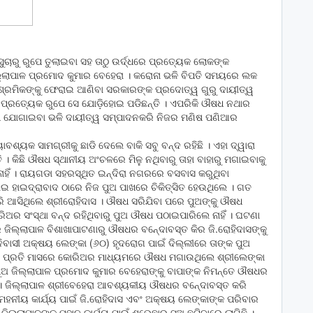
ୁଚାରୁ ରୁପେ ତୁଲାଇବା ସହ ତାଠୁ ଉର୍ଦ୍ଧରେ ପ୍ରତ୍ୟେକ ଲୋକଙ୍କ
ିଲ୍ଲାପାଳ ପ୍ରମୋଦ କୁମାର ବେହେରା । କରୋନା ଭଳି ବିପତି ସମୟରେ ଲକ
 ଶ୍ରମିକଙ୍କୁ ଫେରାଇ ଆଣିବା ସରକାରଙ୍କ ପ୍ରଦୋତ୍ୱ ଗୁରୁ ଦାୟୀତ୍ୱ
ତ ପ୍ରତ୍ୟେକ ରୁପେ ସେ ଯୋଡ଼ିହୋଇ ପଡିଛନ୍ତି । ଏପରିକି ଔଷଧ ନଥାର
ଷଧ ଯୋଗାଇବା ଭଳି ଦାୟୀତ୍ୱ ସମ୍ପାଦନକରି ନିଜର ମଣିଷ ପଣିଆର
୍ୟକ ସାମଗ୍ରୀକୁ ଛାଡି ଦେଲେ ବାକି ସବୁ ବନ୍ଦ ରହିଛି । ଏହା ଦ୍ୱାରା
 । କିଛି ଔଷଧ ସ୍ଥାନୀୟ ଅଂଚଳରେ ମିଳୁ ନଥିବାରୁ ତାହା ବାହାରୁ ମଗାଇବାକୁ
ନାହିଁ । ରାୟଗଡା ସହରସ୍ଥିତ ଇନ୍ଦିରା ନଗରରେ ବସବାସ କରୁଥିବା
ୋଇ ହାଇଦ୍ରାବାଦ ଠାରେ ନିଜ ପୁଅ ପାଖରେ ଚିକିତ୍ସିତ ହେଉଥିଲେ । ଗତ
 ଆସିଥିଲେ ଶ୍ରୀରୋହିଦାସ । ଔଷଧ ସରିଯିବା ପରେ ପୁଅଙ୍କୁ ଔଷଧ
ଅର ସଂସ୍ଥା ବନ୍ଦ ରହିଥିବାରୁ ପୁଅ ଔଷଧ ପଠାଇପାରିଲେ ନାହିଁ । ଘଟଣା
 ଜିଲ୍ଲାପାଳ ବିଶାଖାପାଟଣାରୁ ଔଷଧର ବନେ୍ଦାବସ୍ତ କିର ଜି.ରୋହିଦାସଙ୍କୁ
ିବାସୀ ଅକ୍ଷୟ ଲେଙ୍କା (୬୦) ହୃଦରୋଗ ପାଇଁ ଦିଲ୍ଲୀରେ ତାଙ୍କ ପୁଅ
ପରେ ପ୍ରତି ମାସରେ କୋରିଅର ମାଧ୍ୟମରେ ଔଷଧ ମଗାଉଥିଲେ ଶ୍ରୀଲେଙ୍କା
ୁଅ ଜିଲ୍ଲାପାଳ ପ୍ରମୋଦ କୁମାର ବେହେରାଙ୍କୁ ବାପାଙ୍କ ନିମନ୍ତେ ଔଷଧର
। ଜିଲ୍ଲାପାଳ ଶ୍ରୀବେହେରା ଆବଶ୍ୟକୀୟ ଔଷଧର ବନେ୍ଦାବସ୍ତ କରି
 ମହନୀୟ କାର୍ଯ୍ୟ ପାଇଁ ଜି.ରୋହିଦାସ ଏବଂ ଅକ୍ଷୟ ଲେଙ୍କାଙ୍କ ପରିବାର
ଜିଲ୍ଲାପାଳଙ୍କ ମହାନ କାର୍ଯ୍ୟ ପାଇଁ ଶୁଭେଛାର ସୁଅ ଛୁଟିବାରେ ଲାଗିଛି ।