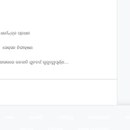
ଧର୍ମେନ୍ଦ୍ର ପ୍ରଧାନ
ର ସେକ୍ସନ ନିରୀକ୍ଷଣ
ାସଲରେ ଜନଜାତି ଯୁବବର୍ଗ ଗୁରୁତ୍ୱପୂର୍ଣ୍ଣ…
ଖେଳ
ରାଜନୀତି
ବାଣିଜ୍ୟ
ମନୋରଞ୍ଜନ
ଅ
କରୋନା
ରାଶିଫଳ
ଶିକ୍ଷା ଓ ନିଯୁକ୍ତି