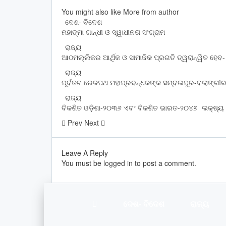
You might also like
More from author
ଦେଶ- ବିଦେଶ
ମହାତ୍ମା ଗାନ୍ଧୀ ଓ ସ୍ୱାଧୀନତା ସଂଗ୍ରାମ
ରାଜ୍ୟ
ଆଠମଲ୍ଲିକର ଆର୍ଥିକ ଓ ସାମାଜିକ ପ୍ରଗତି ତ୍ୱରାନ୍ୱିତ ହେବ- 
ରାଜ୍ୟ
ପୂର୍ବତଟ ରେଳପଥ ମହାପ୍ରବନ୍ଧକଙ୍କ ସମ୍ବଲପୁର-ବଲାଙ୍ଗୀ
ରାଜ୍ୟ
ବିକଶିତ ଓଡ଼ିଶା-୨୦୩୬ ଏବଂ ବିକଶିତ ଭାରତ-୨୦୪୭ ଲକ୍ଷ୍ୟ ହ
Prev
Next
Leave A Reply
You must be
logged in
to post a comment.
ଦେଶ- ବିଦେଶ
ରାଜ୍ୟ