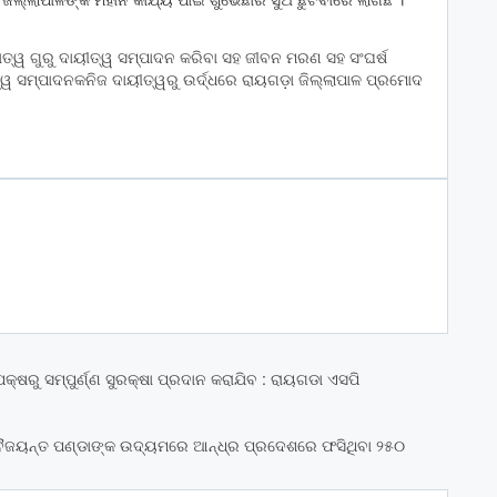
ତ୍ୱ ଗୁରୁ ଦାୟୀତ୍ୱ ସମ୍ପାଦନ କରିବା ସହ ଜୀବନ ମରଣ ସହ ସଂଘର୍ଷ
ତ୍ୱ ସମ୍ପାଦନକ
ନିଜ ଦାୟୀତ୍ୱରୁ ଉର୍ଦ୍ଧରେ ରାୟଗଡ଼ା ଜିଲ୍ଲାପାଳ ପ୍ରମୋଦ
ଷରୁ ସମ୍ପୁର୍ଣ୍ଣ ସୁରକ୍ଷା ପ୍ରଦାନ କରାଯିବ : ରାୟଗଡା ଏସପି
ତ ବୈଜୟନ୍ତ ପଣ୍ଡାଙ୍କ ଉଦ୍ୟମରେ ଆନ୍ଧ୍ର ପ୍ରଦେଶରେ ଫସିଥିବା ୨୫୦