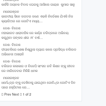
କାହିଁକି ଅଚାନକ ବିବାଦ ଘେରକୁ ଆସିଲେ ଗାୟକ କୁମାର ସାନୁ
ମନୋରଞ୍ଜନ
ଭାରତୀୟ ସିନେ ଜଗତର ଜଣେ ଏଭଳି ନିର୍ଦେଶକ ଯିଏକି ନିଜ
କ୍ୟାରିଅର ରେ ଗୋଟିଏ ମଧ୍ୟ…
ଦେଶ- ବିଦେଶ
ମହାଭାରତ ଧାରାବାହିକ ରେ କର୍ଣ୍ଣ ଚରିତ୍ରରେ ଅଭିନୟ
କରୁଥିବା ପଙ୍କଜ ଧୀର ୬୮ ବର୍ଷ…
ଦେଶ- ବିଦେଶ
ଦୀପାବଳିରେ ଶେଷ ନିଶ୍ୱାସ ତ୍ୟାଗ କଲେ ପ୍ରସିଦ୍ଧ ବଲିଉଡ
ଅଭିନେତା ଅସରାନି
ଦେଶ- ବିଦେଶ
ବଲିଉଡ କଳାକାର ଓ ବିଜେପି ସାଂସଦ ରବି କିଶନ ଙ୍କୁ ଜୀବନ
ରେ ମାରିଦେବାର ମିଳିଛି ଧମକ
ମନୋରଞ୍ଜନ
ଧର୍ମେନ୍ଦ୍ର ଙ୍କୁ ଦେଖିବାକୁ ଯାଇଥିବା ଗୋବିନ୍ଦା ଗୋଟିଏ ଦିନ
ପରେ ହସ୍ପିଟାଲ ରେ…
Prev
Next
1 of 2