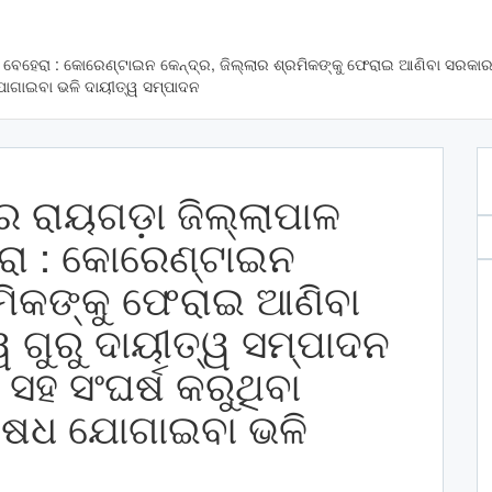
ର ବେହେରା : କୋରେଣ୍ଟାଇନ କେନ୍ଦ୍ର, ଜିଲ୍ଲାର ଶ୍ରମିକଙ୍କୁ ଫେରାଇ ଆଣିବା ସରକା
ଯୋଗାଇବା ଭଳି ଦାୟୀତ୍ୱ ସମ୍ପାଦନ
ଧରେ ରାୟଗଡ଼ା ଜିଲ୍ଲାପାଳ
ରା : କୋରେଣ୍ଟାଇନ
ରମିକଙ୍କୁ ଫେରାଇ ଆଣିବା
ଗୁରୁ ଦାୟୀତ୍ୱ ସମ୍ପାଦନ
ହ ସଂଘର୍ଷ କରୁଥିବା
 ଔଷଧ ଯୋଗାଇବା ଭଳି