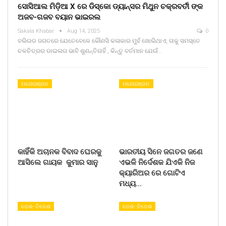
ସୋସିଆଲ ମିଡ଼ିଆ X ରେ ଡିସ୍କୋ ଡ୍ୟାନ୍ସର ମିଥୁନ ଚକ୍ରବର୍ତୀ ଙ୍କ
ଅଜବ-ଗଜବ ବୟାନ ଭାଇରଲ
Sakala Khabar
Aug 14, 2025
0
ବଲିଉଡ ଜଗତରେ ଯେତେବେଳେ କୌଣସି କଳାକାର ମୁହଁ ଖୋଲିଥାଏ, ତାକୁ ସମସ୍ତେ
ଚଳଚିତ୍ରର ଡାଇଲଗ ଭାବି ଶୁଣନ୍ତିନାହିଁ , କିନ୍ତୁ ବର୍ତମାନ ଯେଉଁ…
ମନୋରଞ୍ଜନ
ମନୋରଞ୍ଜନ
କାହିଁକି ଅଚାନକ ବିବାଦ ଘେରକୁ
ଭାରତୀୟ ସିନେ ଜଗତର ଜଣେ
ଆସିଲେ ଗାୟକ କୁମାର ସାନୁ
ଏଭଳି ନିର୍ଦେଶକ ଯିଏକି ନିଜ
କ୍ୟାରିଅର ରେ ଗୋଟିଏ
ମଧ୍ୟ…
ଦେଶ- ବିଦେଶ
ଦେଶ- ବିଦେଶ