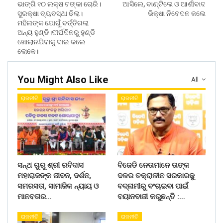
ଭାଙ୍ଗି ୧୦ ଲକ୍ଷ ଟଙ୍କା ଚୋରି।
ଆସିଲେ, ବାଣ୍ଟିଲେ ଓ ଆର୍ଶୀବାଦ
ସୁରକ୍ଷା ବ୍ୟବସ୍ଥା ଢିଲା।
ଭିକ୍ଷା ନିବେଦନ କଲେ
ମହିଳାଙ୍କ ଯୋଗୁଁ ବର୍ତ୍ତିଗଲା
ଅନ୍ୟ ହୁଣ୍ଡି।ଦୀର୍ଘଦିନରୁ ହୁଣ୍ଡି
ଖୋଲାନଯିବାକୁ ଦାଇ କଲେ
ଲୋକେ।
You Might Also Like
All
ରାଜନୀତି
ରାଜନୀତି
ସନ୍ଥ ଗୁରୁ ଶ୍ରୀ ରବିଦାସ
ବିଜେଡି ନେତାମାନେ ତାଙ୍କ
ମହାରାଜଙ୍କ ଜୀବନ, ଦର୍ଶନ,
ଦଳର ତକ୍ରାଳୀନ ସରକାରକୁ
ସମରସତା, ସାମାଜିକ ନ୍ୟାୟ ଓ
ବଦ୍ନାମୀରୁ ବଂଚାଇବା ପାଇଁ
ମାନବତାର…
ବୟାନବାଜୀ କରୁଛନ୍ତି :…
ରାଜନୀତି
ରାଜନୀତି