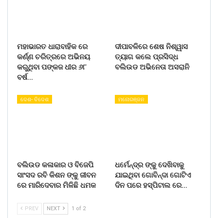
ମହାଭାରତ ଧାରାବାହିକ ରେ
ଦୀପାବଳିରେ ଶେଷ ନିଶ୍ୱାସ
କର୍ଣ୍ଣ ଚରିତ୍ରରେ ଅଭିନୟ
ତ୍ୟାଗ କଲେ ପ୍ରସିଦ୍ଧ
କରୁଥିବା ପଙ୍କଜ ଧୀର ୬୮
ବଲିଉଡ ଅଭିନେତା ଅସରାନି
ବର୍ଷ…
ଦେଶ- ବିଦେଶ
ମନୋରଞ୍ଜନ
ବଲିଉଡ କଳାକାର ଓ ବିଜେପି
ଧର୍ମେନ୍ଦ୍ର ଙ୍କୁ ଦେଖିବାକୁ
ସାଂସଦ ରବି କିଶନ ଙ୍କୁ ଜୀବନ
ଯାଇଥିବା ଗୋବିନ୍ଦା ଗୋଟିଏ
ରେ ମାରିଦେବାର ମିଳିଛି ଧମକ
ଦିନ ପରେ ହସ୍ପିଟାଲ ରେ…
PREV
NEXT
1 of 2