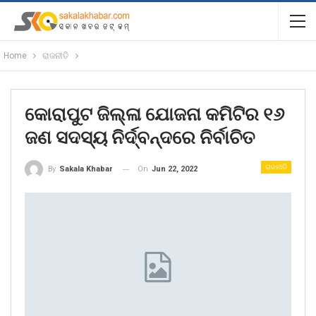
Home
ରାଜନୀତି
କୋରାପୁଟ ଜିଲ୍ଳା ଯୋଜନା କମିଟିର ୧୬
ଜଣ ସଦସ୍ୟ ନିର୍ଦ୍ବନ୍ଦରେ ନିର୍ବାଚିତ
ରାଜନୀତି
On
Jun 22, 2022
By
Sakala Khabar