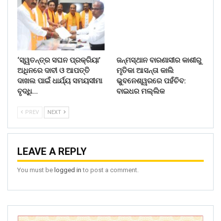
‘ସ୍ୱତନ୍ତ୍ର ସଘନ ପ୍ରକ୍ରିୟା’
ଜନ୍ମସ୍ଥାନ ବାରଣାସୀର କାଶୀରୁ
ଅଧିନରେ ଦାବୀ ଓ ଆପତ୍ତି
ମୃତିକା ଆସନ୍ତା କାଲି
ଦାଖଲ ପାଇଁ ଧାର୍ଯ୍ୟ ସମୟସୀମା
ଭୁବନେଶ୍ୱରରେ ପହଁଚିବ:
ବୃଦ୍ଧି…
ବାଇଧର ମଲ୍ଲିକ
PREV
NEXT
LEAVE A REPLY
You must be
logged in
to post a comment.