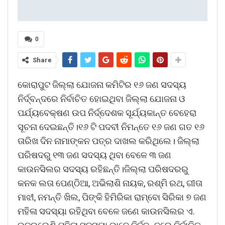
0
Share
କୋରାପୁଟ ଜିଲ୍ଲା ଯୋଜନା କମିଟିର ୧୬ ଜଣ ସଦସ୍ୟ
ନିର୍ଦ୍ବନ୍ଦରେ ନିର୍ବାଚିତ ହୋଇଥିବା ଜିଲ୍ଲା ଯୋଜନା ଓ
ପର୍ଯ୍ୟବେକ୍ଷଣ ଉପ ନିର୍ଦ୍ଦେଶକ ସୂର୍ଯ୍ୟକାନ୍ତ ବେହେରା
ସୂଚନା ଦେଇଛନ୍ତି।୧୬ ଟି ପଦବୀ ନିମନ୍ତେ ୧୬ ଜଣ ଗତ ୧୬
ତାରିଖ ଦିନ ନାମାଙ୍କନ ପତ୍ର ଦାଖଲ କରିଥିଲେ। ଜିଲ୍ଲା
ପରିଷଦରୁ ୧୩ ଜଣ ସଦସ୍ୟ ଥିବା ବେଳେ ୩ ଜଣ
କାଉନସିଲର ସଦସ୍ୟ ରହିଛନ୍ତି।ଜିଲ୍ଲା ପରିଷଦରରୁ
କନକ ଲତା ପେଣ୍ଠିଆ, ଅଭିଲାଶି ନାୟକ, ରଶ୍ମି ରଥ, ଗୀତା
ମାଝୀ, ନମନ୍ତି ଖିଲ, ପିଙ୍କି ହିମିରିକା ରାମ୍ବୋ ସିରିକା ୭ ଜଣ
ମହିଳା ସଦସ୍ୟା ରହିଥିବା ବେଳେ ଜଣେ କାଉନସିଲର ଏ.