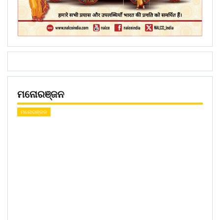
ମନୋରଞ୍ଜନ
ମନୋରଞ୍ଜନ