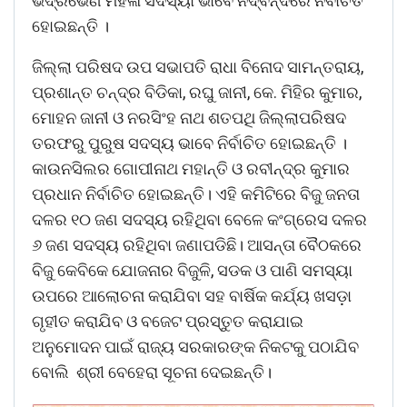
ଭଦ୍ରଭେଣି ମହିଳା ସଦସ୍ୟା ଭାବେ ନିର୍ଦ୍ବନ୍ଦରେ ନିର୍ବାଚିତ
ହୋଇଛନ୍ତି ।
ଜିଲ୍ଲା ପରିଷଦ ଉପ ସଭାପତି ରାଧା ବିନୋଦ ସାମନ୍ତରାୟ,
ପ୍ରଶାନ୍ତ ଚନ୍ଦ୍ର ବିଡିକା, ରଘୁ ଜାନୀ, କେ. ମିହିର କୁମାର,
ମୋହନ ଜାନୀ ଓ ନରସିଂହ ନାଥ ଶତପଥି ଜିଲ୍ଲାପରିଷଦ
ତରଫରୁ ପୁରୁଷ ସଦସ୍ୟ ଭାବେ ନିର୍ବାଚିତ ହୋଇଛନ୍ତି ।
କାଉନସିଲର ଗୋପୀନାଥ ମହାନ୍ତି ଓ ରବୀନ୍ଦ୍ର କୁମାର
ପ୍ରଧାନ ନିର୍ବାଚିତ ହୋଇଛନ୍ତି। ଏହି କମିଟିରେ ବିଜୁ ଜନତା
ଦଳର ୧୦ ଜଣ ସଦସ୍ୟ ରହିଥିବା ବେଳେ କଂଗ୍ରେସ ଦଳର
୬ ଜଣ ସଦସ୍ୟ ରହିଥିବା ଜଣାପଡିଛି। ଆସନ୍ତା ବୈଠକରେ
ବିଜୁ କେବିକେ ଯୋଜନାର ବିଜୁଳି, ସଡକ ଓ ପାଣି ସମସ୍ୟା
ଉପରେ ଆଲୋଚନା କରାଯିବା ସହ ବାର୍ଷିକ କର୍ଯ୍ୟ ଖସଡ଼ା
ଗୃହୀତ କରାଯିବ ଓ ବଜେଟ ପ୍ରସ୍ତୁତ କରାଯାଇ
ଅନୁମୋଦନ ପାଇଁ ରାଜ୍ୟ ସରକାରଙ୍କ ନିକଟକୁ ପଠାଯିବ
ବୋଲି ଶ୍ରୀ ବେହେରା ସୂଚନା ଦେଇଛନ୍ତି।