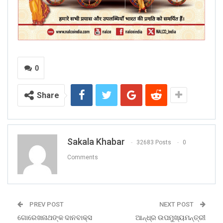
0
Share
Sakala Khabar
32683 Posts
0
Comments
PREV POST
NEXT POST
ଗୋରେଖନାଥଙ୍କ ଦାନବାକ୍ସ
ଆନ୍ଧ୍ର ଉପମୁଖ୍ୟମନ୍ତ୍ରୀ