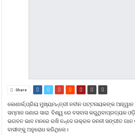
Share
କୋଣାର୍କ,ପ୍ରିୟ ମୁଖ୍ୟମନ୍ତ୍ରୀ ନବୀନ ପଟ୍ଟନାୟକଙ୍କ ଆହ୍ୱା
ସମ୍ମାନ ଜଣାଇ ସାରା ବିଶ୍ୱ ରେ ବସବାସ କରୁଥିବାପ୍ରତ୍ୟକ ଓଡ
ଭଗବତ ଭାବ ମନରେ ରଖି ବନ୍ଦେ ଉକ୍ରଳ ଜନନୀ ସଙ୍ଗୀତ ଗାନ କରି
ବାସୀଙ୍କୁ ଅନୁରୋଧ କରିଥିଲେ।