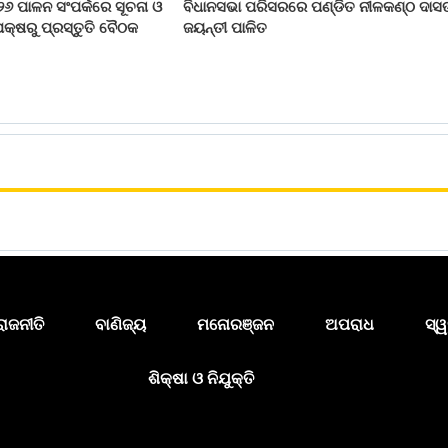
୨୬ ପାଳନ ସଂପର୍କରେ ସୂଚନା ଓ
ବିଧାନସଭା ପରିସରରେ ପଣ୍ଡିତ ନୀଳକଣ୍ଠ ଦାସ
କ୍ଷରୁ ପ୍ରସ୍ତୁତି ବୈଠକ
ଜୟନ୍ତୀ ପାଳିତ
ରାଜନୀତି
ବାଣିଜ୍ୟ
ମନୋରଞ୍ଜନ
ଅପରାଧ
ସ୍ୱ
ଶିକ୍ଷା ଓ ନିଯୁକ୍ତି