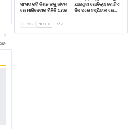
ସାଂସଦ ରବି କିଶନ ଙ୍କୁ ଜୀବନ
ଯାଇଥିବା ଗୋବିନ୍ଦା ଗୋଟିଏ
ରେ ମାରିଦେବାର ମିଳିଛି ଧମକ
ଦିନ ପରେ ହସ୍ପିଟାଲ ରେ…
PREV
NEXT
1 of 2
T
ଗାନ