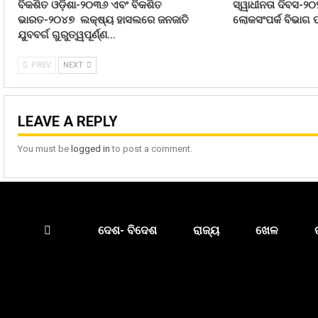
ବିକଶିତ ଓଡ଼ିଶା-୨୦୩୬ ଏବଂ ବିକଶିତ
ସ୍ୱାଧୀନତା ଦିବସ-୨୦
ଭାରତ-୨୦୪୭ ଲକ୍ଷ୍ୟ ହାସଲରେ ଜନଜାତି
ଲୋକସଂପର୍କ ବିଭାଗ ପ
ଯୁବବର୍ଗ ଗୁରୁତ୍ୱପୂର୍ଣ୍ଣ…
PREV
NEXT
LEAVE A REPLY
You must be
logged in
to post a comment.
ଦେଶ- ବିଦେଶ
ରାଜ୍ୟ
ଖେଳ