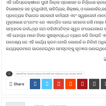
ଏହି ପରିପ୍ରେକ୍ଷୀରେ ପୁରୀ ଜିଲ୍ଲା ପ୍ରଶାସନ ର ନିର୍ଦ୍ଧେଶ କ
ବିଶେଷଙ୍କ ସହ ବୁଦ୍ଧିଜୀବୀ, ସାହିତ୍ୟିକ, ଶିକ୍ଷକ, ଓ କୋଣାର୍କର
ପ୍ରତ୍ୟେକ ବିଭାଗର ସରକାରୀ କର୍ମଚାରୀ ଏବଂ ସ୍ୱଛାସେବୀ ମାନଙ୍
ମୁକ୍ତାକାଶ ରଂଗମଂଚ ରେ ଏକତ୍ରିତ ହୋଇ ସମାନତା ରଖି ମାସ୍କ ପ
ସମ୍ପାଦକ ରବୀନ୍ଦ୍ର ନାଥ ବାହିନୀପତିଙ୍କ ସ୍ୱର ସଂଜୋଯନାରେ
ଏହି ଯୋଦ୍ଧା ମାନେ ନିଜର ସୁଖସ୍ବଚ୍ଛନ୍ଦ ତ୍ୟାଗ କରି ଦିନରାତି ଏ
ଉଦେଶ୍ୟ ରେ ଏହି କାର୍ଯ୍ୟ କ୍ରମ ବୋଲି କୋଣାର୍କ ର ନିର୍ବାହୀ ଅଧି
କଯ୍ୟକ୍ରମରେ ଭାଗନେଇଥିବା ସମସ୍ତଙ୍କୁ କୃତଜ୍ଞତା ଜଣାଇଥିଲ
କୋଣାର୍କ ରେ କରୋନା ଯୋଦ୍ଧା ଙ୍କ ପାଇଁ ଗାନ କରାଗଲା ବନ୍ଦେ ଉତ୍କଳ ଜନନୀ
Share