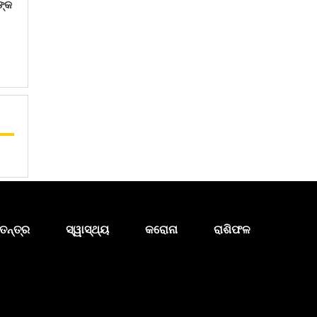
ଙ୍କ
ତନ୍ତ୍ର
ସ୍ୱାସ୍ଥ୍ୟ
କରୋନା
ରାଶିଫଳ