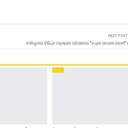
NEXT POS
ବାଲିଗୁଡାର ବିଭିନ୍ନ ଅନୁଷ୍ଠାନ ପରିସରରେ “ବନ୍ଦେ ଉତ୍କଳ ଜନନୀ” 
ରାଜ୍ୟ