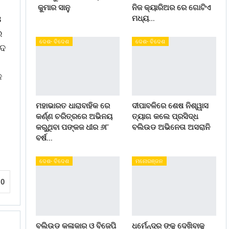
କୁମାର ସାନୁ
ନିଜ କ୍ୟାରିଅର ରେ ଗୋଟିଏ
ଓ
ମଧ୍ୟ…
େ
ଦେଶ- ବିଦେଶ
ଦେଶ- ବିଦେଶ
ସଦ
କ
ମହାଭାରତ ଧାରାବାହିକ ରେ
ଦୀପାବଳିରେ ଶେଷ ନିଶ୍ୱାସ
କର୍ଣ୍ଣ ଚରିତ୍ରରେ ଅଭିନୟ
ତ୍ୟାଗ କଲେ ପ୍ରସିଦ୍ଧ
କରୁଥିବା ପଙ୍କଜ ଧୀର ୬୮
ବଲିଉଡ ଅଭିନେତା ଅସରାନି
ବର୍ଷ…
ଦେଶ- ବିଦେଶ
ମନୋରଞ୍ଜନ
0
ବଲିଉଡ କଳାକାର ଓ ବିଜେପି
ଧର୍ମେନ୍ଦ୍ର ଙ୍କୁ ଦେଖିବାକୁ