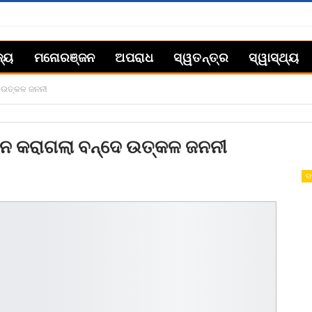
ଜ୍ୟ
ମନୋରଞ୍ଜନ
ଅପରାଧ
ସ୍ୱତନ୍ତ୍ର
ସ୍ୱାସ୍ଥ୍ୟ
େ ଉତ୍କଳ ଜନନୀ
ଗାନ କରାଗଲା ବନ୍ଦେ ଉତ୍କଳ ଜନନୀ
ରା