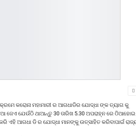
ନ କ୍ରମେ କରୋନା ମହାମାରୀ ର ଆଗଧାଡିର ଯୋଦ୍ଧା ଙ୍କ ତ୍ୟାଗ କୁ
଼ିଆ ଜେଏ ଯେଉଁଠି ଥାଆନ୍ତୁ 30 ତାରିଖ 5.30 ଅପରାହ୍ନ ରେ ଠିଆହୋ
 ଏହି ଆଗଧା ଡି ର ଯୋଦ୍ଧା ମାନଙ୍କୁ ଉତ୍ସାହିତ କରିବାପାଇଁ ରାଜ୍