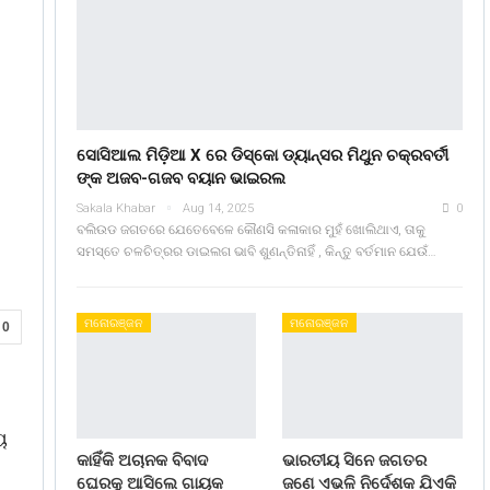
ସୋସିଆଲ ମିଡ଼ିଆ X ରେ ଡିସ୍କୋ ଡ୍ୟାନ୍ସର ମିଥୁନ ଚକ୍ରବର୍ତୀ
ଙ୍କ ଅଜବ-ଗଜବ ବୟାନ ଭାଇରଲ
Sakala Khabar
Aug 14, 2025
0
ବଲିଉଡ ଜଗତରେ ଯେତେବେଳେ କୌଣସି କଳାକାର ମୁହଁ ଖୋଲିଥାଏ, ତାକୁ
ସମସ୍ତେ ଚଳଚିତ୍ରର ଡାଇଲଗ ଭାବି ଶୁଣନ୍ତିନାହିଁ , କିନ୍ତୁ ବର୍ତମାନ ଯେଉଁ…
ମନୋରଞ୍ଜନ
ମନୋରଞ୍ଜନ
0
ଇ
ୟ
କାହିଁକି ଅଚାନକ ବିବାଦ
ଭାରତୀୟ ସିନେ ଜଗତର
ଘେରକୁ ଆସିଲେ ଗାୟକ
ଜଣେ ଏଭଳି ନିର୍ଦେଶକ ଯିଏକି