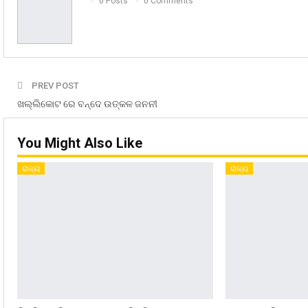
0 Posts
0 Comments
PREV POST
ଖଲ୍ଲିକୋଟ ରେ ବନ୍ଦେ ଉତ୍କଳ ଜନନୀ
You Might Also Like
ରାଜ୍ୟ
ରାଜ୍ୟ