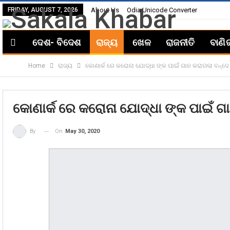
FRIDAY, AUGUST 7, 2026
About Us
Odia Unicode Converter
ଦେଶ- ବିଦେଶ
ରାଜ୍ୟ
ଖେଳ
ରାଜନୀତି
ବାଣି
Home
ରାଜ୍ୟ
କୋଣାର୍କ ରେ କରୋନା ଯୋଦ୍ଧା ଙ୍କ ପାଇଁ ଗାନ କରାଗଲା ବନ୍ଦ
କୋଣାର୍କ ରେ କରୋନା ଯୋଦ୍ଧା ଙ୍କ ପାଇଁ 
On
May 30, 2020
By