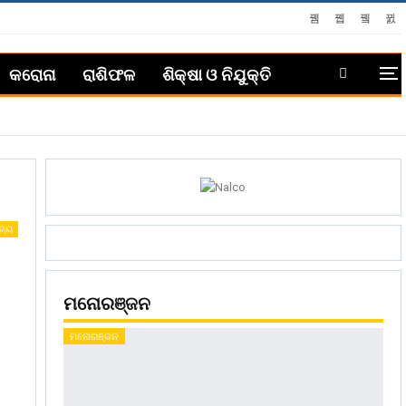
କରୋନା
ରାଶିଫଳ
ଶିକ୍ଷା ଓ ନିଯୁକ୍ତି
ଜ୍ୟ
ମନୋରଞ୍ଜନ
ମନୋରଞ୍ଜନ