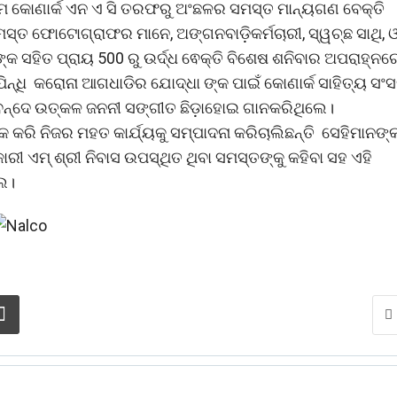
୍ରମେ କୋଣାର୍କ ଏନ ଏ ସି ତରଫରୁ ଅଂଛଳର ସମସ୍ତ ମାନ୍ୟଗଣ ବେକ୍ତି
,ସମସ୍ତ ଫୋଟୋଗ୍ରାଫର ମାନେ, ଅଙ୍ଗନବାଡ଼ିକର୍ମଚାରୀ, ସ୍ୱଚ୍ଛ ସାଥି, 
କ ସହିତ ପ୍ରାୟ 500 ରୁ ଉର୍ଦ୍ଧ ଵେକ୍ତି ବିଶେଷ ଶନିବାର ଅପରାହ୍ନର
ିନ୍ଧି କରୋନା ଆଗଧାଡିର ଯୋଦ୍ଧା ଙ୍କ ପାଇଁ କୋଣାର୍କ ସାହିତ୍ୟ ସଂ
 ବନ୍ଦେ ଉତ୍କଳ ଜନନୀ ସଙ୍ଗୀତ ଛିଡ଼ାହୋଇ ଗାନକରିଥିଲେ।
କ କରି ନିଜର ମହତ କାର୍ଯ୍ୟକୁ ସମ୍ପାଦନା କରିଚାଲିଛନ୍ତି ସେହିମାନଙ୍
କାରୀ ଏମ୍ ଶ୍ରୀ ନିବାସ ଉପସ୍ଥିତ ଥିବା ସମସ୍ତଙ୍କୁ କହିବା ସହ ଏହି
େ।