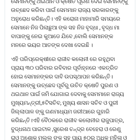
ସେମାନଙ୍କୁ ଥଇଥାନ ଓ କ୍ଷେତି ପୂରଣ ଦେଇ ସେମାନଙ୍କୁ
ଉଚ୍ଛେଦ କରିବା ପାଇଁ ସେମମାନ ରାଜ୍ୟ ସରକାରଙ୍କୁ
ଅନୁରୋଧ କରିଛନ୍ତି। ଏହି କରୋନା ମାହାମାରି ସମୟରେ
ସେମାନେ ନିଜ ପିଲାଛୁଆ ଙ୍କ ସହ ନିଜ ବୃଦ୍ଧା , ବୃଦ୍ଧ ମା
ବାପାଙ୍କୁ ନେଇ କୁଆଡେ ଯିବେ ,ବୋଲି ସେମାନଙ୍କ
ମନରେ ଭୟର ଆତଙ୍କ ଦେଖା ଦେଇଛି ।
ଏହି ପରିପ୍ରେକ୍ଷୀରେ ରାଜୀବ କଲୋନୀ ରେ ରହୁଥିବା
ପ୍ରାୟ ୩୦ ପରିବାର ରବିବାର ପୂର୍ବାହ୍ନରେ ଏକତ୍ରିତ
ହୋଇ ସେମାନଙ୍କର ଦାବି ଉପସ୍ଥାପନ କରିଛନ୍ତି।
ସେମାନଙ୍କୁ ଉଚ୍ଛେଦ ପୂର୍ବରୁ ଉଚିତ କ୍ଷେତି ପୁରଣ ଓ
ଥଇଥାନ ପାଇଁ ଜମି ଯୋଗାଇ ଦେବାକୁ ସେମମାନେ ରାଜ୍ୟ
ମୁଖ୍ୟମନ୍ତ୍ରୀ,୫ଟିସଚିବ, ମୁଖ୍ୟ ଶାସନ ସଚିବ ଓ ପୁରୀ
ଜିଲ୍ଲାପାଳ ଙ୍କୁ ଗଣମାଧ୍ୟମ ଜରୀଆରେ ଗୁହାରି
କରିଛନ୍ତି।ଏହି ବୈଠକରେ ରାଜୀବ କଲୋନୀର ରାଜୁପାତ୍ର,
ବୁଦ୍ଧନାଥ ପାଇଟାଳ ,ସୁରେଶ ଚନ୍ଦ୍ର ବେହେରା ଓ ରେଣୁ
ରାଓ ଅଶୋକ ମଲ୍ଲ ଙ୍କ ସହ ପାୟ ୫୦ରୁ ଅଧିକ ମହିଳା ଓ