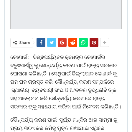
Share
କୋଣାର୍କ : ବିଶ୍ଵପର୍ଯ୍ୟଟନ କ୍ଷେତ୍ର କୋଣାର୍କର
ଚତୁଃପାର୍ଶ୍ୱ କୁ ସୌନ୍ଦର୍ଯ୍ୟ କରଣ ପାଇଁ ରାଜ୍ୟ ସରକାର
ଘୋଷଣା କରିଛନ୍ତି । ସେଥିପାଇଁ ଜିଲ୍ଲାପାଳ କୋଣାର୍କ କୁ
ଘନ ଘନ ଗ୍ରସ୍ତ କରି ସୌନ୍ଦର୍ଯ୍ୟ କରଣ ସମ୍ପର୍କରେ
ସ୍ଥାନୀୟ ବ୍ୟବସାୟୀ ସଂଘ ଓ ଅଂଚଳର ବୁଦ୍ଧିଜୀବି ଙ୍କ
ସହ ଆଲୋଚନା କରି ସୌନ୍ଦର୍ଯ୍ୟ କରଣରେ ରାଜ୍ୟ
ସରକାର ଙ୍କୁ ସହଯୋଗ କରିବା ପାଇଁ ନିବେଦନ କରିଛନ୍ତି।
ସୌନ୍ଦର୍ଯ୍ୟ କରଣ ପାଇଁ ସୂର୍ଯ୍ୟ ମନ୍ଦିର ଆଗ ସାମ୍ମା ରୁ
ପ୍ରାୟ ୩୦ଏକର ଜମିକୁ ମୁକ୍ତ ରଖାଯାଇ ଏଥିରେ