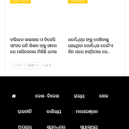
ଦେଶ- ବିଦେଶ
ମନୋରଞ୍ଜନ
ବଲିଉଡ କଳାକାର ଓ ବିଜେପି
ଧର୍ମେନ୍ଦ୍ର ଙ୍କୁ ଦେଖିବାକୁ
ସାଂସଦ ରବି କିଶନ ଙ୍କୁ ଜୀବନ
ଯାଇଥିବା ଗୋବିନ୍ଦା ଗୋଟିଏ
ରେ ମାରିଦେବାର ମିଳିଛି ଧମକ
ଦିନ ପରେ ହସ୍ପିଟାଲ ରେ…
PREV
NEXT
1 of 2
ଦେଶ- ବିଦେଶ
ରାଜ୍ୟ
ଖେଳ
ରାଜନୀତି
ବାଣିଜ୍ୟ
ମନୋରଞ୍ଜନ
ଅପରାଧ
ସ୍ୱତନ୍ତ୍ର
ସ୍ୱାସ୍ଥ୍ୟ