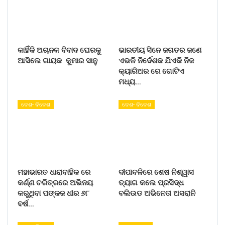
କାହିଁକି ଅଚାନକ ବିବାଦ ଘେରକୁ
ଭାରତୀୟ ସିନେ ଜଗତର ଜଣେ
ଆସିଲେ ଗାୟକ କୁମାର ସାନୁ
ଏଭଳି ନିର୍ଦେଶକ ଯିଏକି ନିଜ
କ୍ୟାରିଅର ରେ ଗୋଟିଏ
ମଧ୍ୟ…
ଦେଶ- ବିଦେଶ
ଦେଶ- ବିଦେଶ
ମହାଭାରତ ଧାରାବାହିକ ରେ
ଦୀପାବଳିରେ ଶେଷ ନିଶ୍ୱାସ
କର୍ଣ୍ଣ ଚରିତ୍ରରେ ଅଭିନୟ
ତ୍ୟାଗ କଲେ ପ୍ରସିଦ୍ଧ
କରୁଥିବା ପଙ୍କଜ ଧୀର ୬୮
ବଲିଉଡ ଅଭିନେତା ଅସରାନି
ବର୍ଷ…