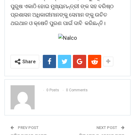
ପୁରୁଷ ଏକାଠି ହୋଇ ମୁଖ୍ୟମନ୍ତ୍ରୀ ଙ୍କ ସହ ବରିଷ୍ଠ
ପ୍ରଶାସନ ଅଧିକାରୀମାନଙ୍କୁ ସେମାନ ଙ୍କୁ ଉଚିତ
ଥଇଥାନ ଓ କ୍ଷେତି ପୁରଣ ପାଇଁ ଦାବି କରିଛନ୍ତି।
Share
0 Posts
0 Comments
PREV POST
NEXT POST