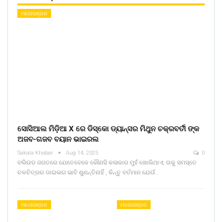
ମନୋରଞ୍ଜନ
ସୋସିଆଲ ମିଡ଼ିଆ X ରେ ଡିସ୍କୋ ଡ୍ୟାନ୍ସର ମିଥୁନ ଚକ୍ରବର୍ତୀ ଙ୍କ
ଅଜବ-ଗଜବ ବୟାନ ଭାଇରଲ
Sakala Khabar
Aug 14, 2025
0
ବଲିଉଡ ଜଗତରେ ଯେତେବେଳେ କୌଣସି କଳାକାର ମୁହଁ ଖୋଲିଥାଏ, ତାକୁ ସମସ୍ତେ
ଚଳଚିତ୍ରର ଡାଇଲଗ ଭାବି ଶୁଣନ୍ତିନାହିଁ , କିନ୍ତୁ ବର୍ତମାନ ଯେଉଁ…
ମନୋରଞ୍ଜନ
ମନୋରଞ୍ଜନ