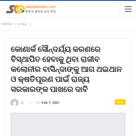
Home
ରାଜ୍ୟ
କୋଣାର୍କ ସୌନ୍ଦର୍ଯ୍ୟ କରଣରେ
ବିସ୍ଥାପିତ ହେବାକୁ ଥିବା ରାଜୀବ
କଲୋନୀର ବାସିନ୍ଦାଙ୍କୁ ଆଗ ଥଇଥାନ
ଓ କ୍ଷତିପୂରଣ ପାଇଁ ରାଜ୍ୟ
ସରକାରଙ୍କ ପାଖରେ ଦାବି
ରାଜ୍ୟ
On
Feb 7, 2021
By