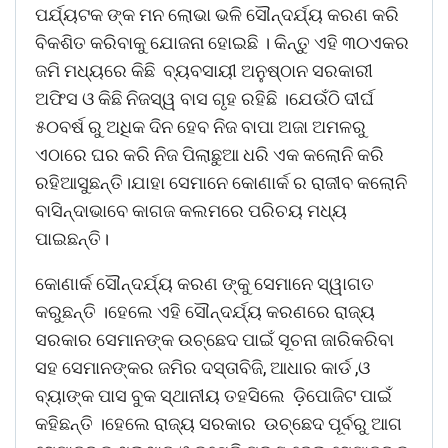
ପର୍ଯ୍ୟଟକ ଙ୍କ ମନ ଲୋଭା ଭଳି ସୌନ୍ଦର୍ଯ୍ୟ କରଣ କରି
ବିକଶିତ କରିବାକୁ ଯୋଜନା ହୋଇଛି । କିନ୍ତୁ ଏହି ୩୦ଏକର
ଜମି ମଧ୍ୟରେ କିଛି ବ୍ୟବସାୟୀ ଅନୁଷ୍ଠାନ ସରକାରୀ
ଅଫିସ ଓ କିଛି ନିଜସ୍ୱ ବାସ ଗୃହ ରହିଛି ।ଯେଉଁଠି ଦୀର୍ଘ
୫୦ବର୍ଷ ରୁ ଅଧିକ ଦିନ ହେବ ନିଜ ବାପା ଅଜା ଅମଳରୁ
ଏଠାରେ ଘର କରି ନିଜ ପିଲାଛୁଆ ଧରି ଏକ କଲୋନି କରି
ରହିଆସୁଛନ୍ତି।ଯାହା ସେମାନେ କୋଣାର୍କ ର ରାଜୀବ କଲୋନି
ବାସିନ୍ଦାଭାବେ କାଗଜ କଲମରେ ପରିଚୟ ମଧ୍ୟ
ପାଇଛନ୍ତି।
କୋଣାର୍କ ସୌନ୍ଦର୍ଯ୍ୟ କରଣ ଙ୍କୁ ସେମାନେ ସ୍ୱାଗତ
କରୁଛନ୍ତି ।ହେଲେ ଏହି ସୌନ୍ଦର୍ଯ୍ୟ କରଣରେ ରାଜ୍ୟ
ସରକାର ସେମାନଙ୍କ ଉଚ୍ଛେଦ ପାଇଁ ସୂଚନା ଜାରିକରିବା
ସହ ସେମାନଙ୍କର ଜମିର ଦସ୍ତାବିଜି, ଆଧାର କାର୍ଡ ,ଓ
ବ୍ୟାଙ୍କ ପାସ ବୁକ ସ୍ଥାନୀୟ ତହସିଲେ ଡ଼ିପୋଜିଟ ପାଇଁ
କହିଛନ୍ତି ।ହେଲେ ରାଜ୍ୟ ସରକାର ଉଚ୍ଛେଦ ପୂର୍ବରୁ ଆଗ