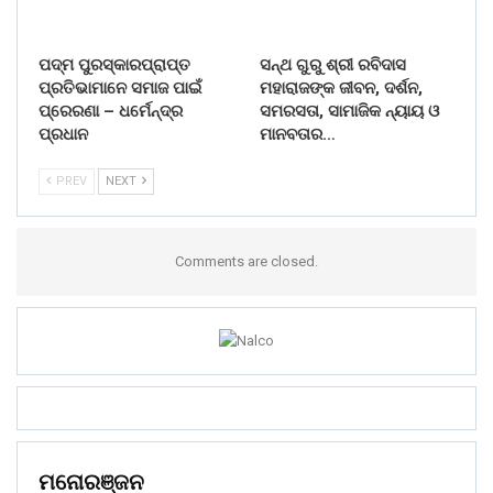
ପଦ୍ମ ପୁରସ୍କାରପ୍ରାପ୍ତ
ସନ୍ଥ ଗୁରୁ ଶ୍ରୀ ରବିଦାସ
ପ୍ରତିଭାମାନେ ସମାଜ ପାଇଁ
ମହାରାଜଙ୍କ ଜୀବନ, ଦର୍ଶନ,
ପ୍ରେରଣା – ଧର୍ମେନ୍ଦ୍ର
ସମରସତା, ସାମାଜିକ ନ୍ୟାୟ ଓ
ପ୍ରଧାନ
ମାନବତାର…
PREV
NEXT
Comments are closed.
ମନୋରଞ୍ଜନ