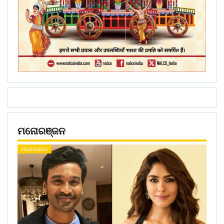
ମନୋରଞ୍ଜନ
ମନୋରଞ୍ଜନ