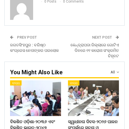
0 Posts
0 Comments
PREV POST
NEXT POST
ଜଗତସିଂହପୁର : ବରିଷ୍ଠ
କେନ୍ଦ୍ରାପଡା ଜିଲ୍ଲାରେ ଗୋଟିଏ
କଂଗ୍ରେସ ନେତାଙ୍କର ପରଲୋକ
ଦିନରେ ୧୧ କରୋନା ସଂକ୍ରମିତ
ଚିହ୍ନଟ
You Might Also Like
All
ରାଜ୍ୟ
ରାଜ୍ୟ
ବିକଶିତ ଓଡ଼ିଶା-୨୦୩୬ ଏବଂ
ସ୍ୱାଧୀନତା ଦିବସ-୨୦୨୬ ପାଳନ
ବିକଶିତ ଭାରତ-୨୦୪୭
ସଂପର୍କରେ ସୂଚନା ଓ