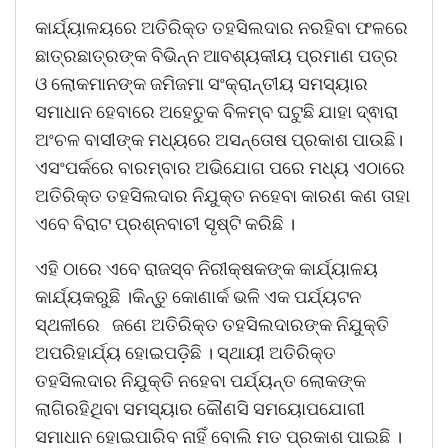
କାର୍ଯ୍ୟାଳୟରେ ଅତିରିକ୍ତ ତହସିଲଦାର ନରହିବା ଫଳରେ
ଛାତ୍ରଛାତ୍ରଙ୍କ ବିଭିନ୍ନ ଆବଶ୍ୟକୀୟ ପ୍ରମାଣ ପତ୍ର
ଓ ଲୋକମାନଙ୍କ ଜମିଜମା ସଂକ୍ରାନ୍ତୀୟ ସମସ୍ୟାର
ସମାଧାନ ହେବାରେ ଅହେତୁକ ବିଳମ୍ବ ଘଟୁଛି ଯାହା ଦ୍ଵାରା
ଅଂଚଳ ବାସୀଙ୍କ ମଧ୍ୟରେ ଅସନ୍ତୋଷ ପ୍ରକାଶ ପାଉଛି।
ଏସଂପର୍କରେ ବାରମ୍ବାର ଅଭିଯୋଗ ପରେ ମଧ୍ୟ ଏଠାରେ
ଅତିରିକ୍ତ ତହସିଲଦାର ନିଯୁକ୍ତ ନହେବା କାରଣ କଣ ତାହା
ଏବେ ବିରାଟ ପ୍ରଶ୍ନବାଚୀ ସୃଷ୍ଟି କରିଛି ।
ଏହି ଠାରେ ଏବେ ରାଜସ୍ବ ନିରୀକ୍ଷକଙ୍କ କାର୍ଯ୍ୟାଳୟ
କାର୍ଯ୍ୟକରୁଛି ।କିନ୍ତୁ କୋଣାର୍କ ଭଳି ଏକ ପର୍ଯ୍ୟଟନ
ସ୍ଥଳୀରେ ଜଣେ ଅତିରିକ୍ତ ତହସିଲଦାରଙ୍କ ନିଯୁକ୍ତି
ଅପରିହାର୍ଯ୍ୟ ହୋଇପଡ଼ିଛି । ସ୍ଥାୟୀ ଅତିରିକ୍ତ
ତହସିଲଦାର ନିଯୁକ୍ତି ନହେବା ପର୍ଯ୍ୟନ୍ତ ଲୋକଙ୍କ
ଲାଗିରହିଥିବା ସମସ୍ୟାର କୌଣସି ସମୟୋପଯୋଗୀ
ସମାଧାନ ହୋଇପାରିବ ନାହିଁ ବୋଲି ମତ ପ୍ରକାଶ ପାଇଛି ।