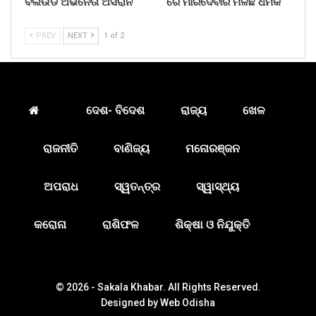
ବଲିଉଡ ଅଭିନେତା ଅସରାନି
ରେ ମାରିଦେବାର ମିଳିଛି ଧମକ
PREV
NEXT
1 of 2
ଦେଶ- ବିଦେଶ
ରାଜ୍ୟ
ଖେଳ
ରାଜନୀତି
ବାଣିଜ୍ୟ
ମନୋରଞ୍ଜନ
ଅପରାଧ
ସ୍ୱତନ୍ତ୍ର
ସ୍ୱାସ୍ଥ୍ୟ
କରୋନା
ରାଶିଫଳ
ଶିକ୍ଷା ଓ ନିଯୁକ୍ତି
© 2026 - Sakala Khabar. All Rights Reserved.
Designed by
Web Odisha