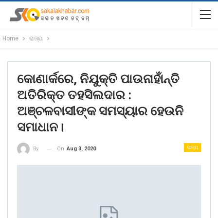
Home
ରାଜ୍ୟ
କୋଣାର୍କରେ, ନିଯୁକ୍ତି ପାଉନାହାଁନ୍ତି
ଅତିରିକ୍ତ ତହସିଲଦାର :
ଅଞ୍ଚଳବାସୀଙ୍କ ସମସ୍ୟାର ହେଉନି
ସମାଧାନ।
ରାଜ୍ୟ
On
Aug 3, 2020
By