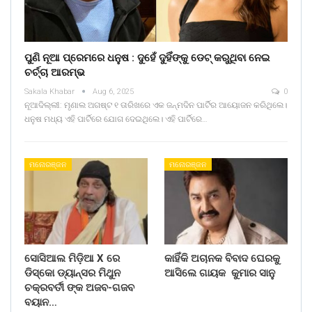
ପୁଣି ନୂଆ ପ୍ରେମରେ ଧନୁଷ : ଦୁହେଁ ଦୁହିଁଙ୍କୁ ଡେଟ୍ କରୁଥିବା ନେଇ
ଚର୍ଚ୍ଚା ଆରମ୍ଭ
Sakala Khabar
Aug 6, 2025
0
ନୂଆଦିଲ୍ଲୀ: ମୃଣାଲ ଅଗଷ୍ଟ ୧ ତାରିଖରେ ଏକ ଜନ୍ମଦିନ ପାର୍ଟିର ଆୟୋଜନ କରିଥିଲେ।
ଧନୁଷ ମଧ୍ୟ ଏହି ପାର୍ଟିରେ ଯୋଗ ଦେଇଥିଲେ। ଏହି ପାର୍ଟିରେ…
ମନୋରଞ୍ଜନ
ମନୋରଞ୍ଜନ
ସୋସିଆଲ ମିଡ଼ିଆ X ରେ
କାହିଁକି ଅଚାନକ ବିବାଦ ଘେରକୁ
ଡିସ୍କୋ ଡ୍ୟାନ୍ସର ମିଥୁନ
ଆସିଲେ ଗାୟକ କୁମାର ସାନୁ
ଚକ୍ରବର୍ତୀ ଙ୍କ ଅଜବ-ଗଜବ
ବୟାନ…