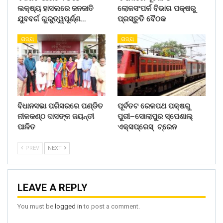
ଲକ୍ଷ୍ୟ ହାସଲରେ ଜନଜାତି
ଲୋକସଂପର୍କ ବିଭାଗ ପକ୍ଷରୁ
ଯୁବବର୍ଗ ଗୁରୁତ୍ୱପୂର୍ଣ୍ଣ…
ପ୍ରସ୍ତୁତି ବୈଠକ
ରାଜ୍ୟ
ରାଜ୍ୟ
ବିଧାନସଭା ପରିସରରେ ପଣ୍ଡିତ
ପୂର୍ବତଟ ରେଳପଥ ପକ୍ଷରୁ
ନୀଳକଣ୍ଠ ଦାସଙ୍କ ଜୟନ୍ତୀ
ପୁରୀ–ସୋଲାପୁର ସ୍ପେଶାଲ୍
ପାଳିତ
ଏକ୍ସପ୍ରେସ୍ ଟ୍ରେନ
PREV
NEXT
LEAVE A REPLY
You must be
logged in
to post a comment.