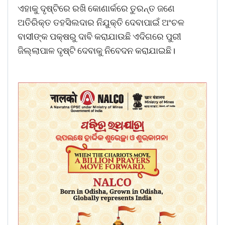
ଏହାକୁ ଦୃଷ୍ଟିରେ ରଖି କୋଣାର୍କରେ ତୁରନ୍ତ ଜଣେ
ଅତିରିକ୍ତ ତହସିଲଦାର ନିଯୁକ୍ତି ଦେବାପାଇଁ ଅଂଚଳ
ବାସୀଙ୍କ ପକ୍ଷରୁ ଦାବି କରାଯାଉଛି ଏଦିଗରେ ପୁରୀ
ଜିଲ୍ଲାପାଳ ଦୃଷ୍ଟି ଦେବାକୁ ନିବେଦନ କରାଯାଇଛି।