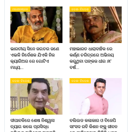
ମନୋରଞ୍ଜନ
ଦେଶ- ବିଦେଶ
ଭାରତୀୟ ସିନେ ଜଗତର ଜଣେ
ମହାଭାରତ ଧାରାବାହିକ ରେ
ଏଭଳି ନିର୍ଦେଶକ ଯିଏକି ନିଜ
କର୍ଣ୍ଣ ଚରିତ୍ରରେ ଅଭିନୟ
କ୍ୟାରିଅର ରେ ଗୋଟିଏ
କରୁଥିବା ପଙ୍କଜ ଧୀର ୬୮
ମଧ୍ୟ…
ବର୍ଷ…
ଦେଶ- ବିଦେଶ
ଦେଶ- ବିଦେଶ
ଦୀପାବଳିରେ ଶେଷ ନିଶ୍ୱାସ
ବଲିଉଡ କଳାକାର ଓ ବିଜେପି
ତ୍ୟାଗ କଲେ ପ୍ରସିଦ୍ଧ
ସାଂସଦ ରବି କିଶନ ଙ୍କୁ ଜୀବନ