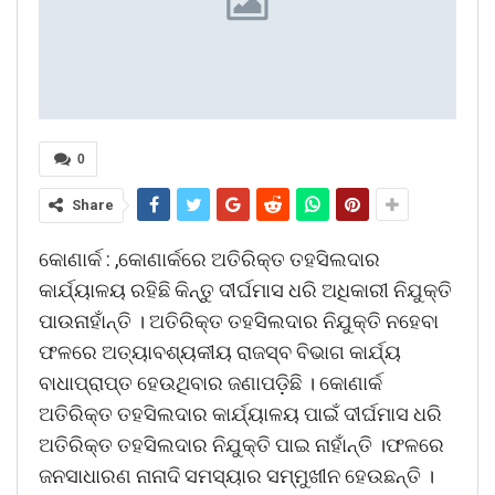
0
Share
କୋଣାର୍କ : ,କୋଣାର୍କରେ ଅତିରିକ୍ତ ତହସିଲଦାର
କାର୍ଯ୍ୟାଳୟ ରହିଛି କିନ୍ତୁ ଦୀର୍ଘମାସ ଧରି ଅଧିକାରୀ ନିଯୁକ୍ତି
ପାଉନାହାଁନ୍ତି । ଅତିରିକ୍ତ ତହସିଲଦାର ନିଯୁକ୍ତି ନହେବା
ଫଳରେ ଅତ୍ୟାବଶ୍ୟକୀୟ ରାଜସ୍ବ ବିଭାଗ କାର୍ଯ୍ୟ
ବାଧାପ୍ରାପ୍ତ ହେଉଥିବାର ଜଣାପଡ଼ିଛି । କୋଣାର୍କ
ଅତିରିକ୍ତ ତହସିଲଦାର କାର୍ଯ୍ୟାଳୟ ପାଇଁ ଦୀର୍ଘମାସ ଧରି
ଅତିରିକ୍ତ ତହସିଲଦାର ନିଯୁକ୍ତି ପାଇ ନାହାଁନ୍ତି ।ଫଳରେ
ଜନସାଧାରଣ ନାନାଦି ସମସ୍ୟାର ସମ୍ମୁଖୀନ ହେଉଛନ୍ତି ।