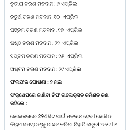
ତୃତୀୟ ଚରଣ ମତଦାନ : ୬ ଏପ୍ରିଲ
ଚତୁର୍ଥ ଚରଣ ମତଦାନ :୧୦ ଏପ୍ରିଲ
ପଞ୍ଚମ ଚରଣ ମତଦାନ : ୧୭ ଏପ୍ରିଲ
ଷଷ୍ଠ ଚରଣ ମତଦାନ : ୨୨ ଏପ୍ରିଲ
ସପ୍ତମ ଚରଣ ମତଦାନ : ୨୬ ଏପ୍ରିଲ
ଅଷ୍ଟମ ଚରଣ ମତଦାନ : ୨୯ ଏପ୍ରିଲ
ଫଳାଫଳ ଘୋଷଣା : ୨ ମଇ
ସଂକ୍ଷେପରେ ଜାଣିବା ଚିଫ ଇଲେକ୍ସନ କମିଶନ କଣ
କହିଲେ :
କୋଲକତାରେ 294 ସିଟ ପାଇଁ ମତଦାନ ହେବ l କୋଭିଡ
ନିୟମ ସମସ୍ତଙ୍କୁ ପାଳନ କରିବା ନିହାତି ଜରୁରୀ ଅଟେ l ୫