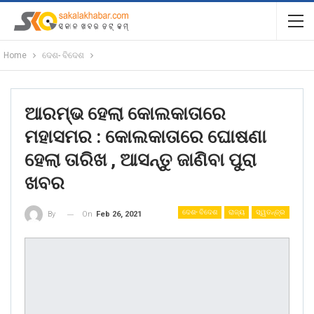
Home
ଦେଶ- ବିଦେଶ
ଆରମ୍ଭ ହେଲା କୋଲକାତାରେ
ମହାସମର : କୋଲକାତାରେ ଘୋଷଣା
ହେଲା ତାରିଖ , ଆସନ୍ତୁ ଜାଣିବା ପୁରା
ଖବର
ଦେଶ- ବିଦେଶ
ରାଜ୍ୟ
ସ୍ୱତନ୍ତ୍ର
On
Feb 26, 2021
By