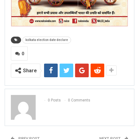
kolkata election date declare
0
Share
0 Posts
0 Comments
PREV POST
NEXT POST