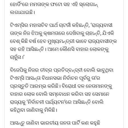
ହୋର୍ଡିଂରେ ମମତାଙ୍କ ଫଟୋ ସହ ଏହି ସ୍ଲୋଗାନ୍
ଲଗାଯାଇଛି।
ଟିଏମ୍‌ସିର ମହାସଚିବ ପାର୍ଥ ଚାଟର୍ଜୀ କହିଛନ୍ତି, ‘ରାଜ୍ୟବାସୀ
ତାଙ୍କ ନିଜ ଝିଅକୁ କ୍ଷମତାରେ ଦେଖିବାକୁ ଚାହାନ୍ତି, ଯିଏକି
ବେଶ୍‌ କିଛି ବର୍ଷ ହେବ ମୁଖ୍ୟମନ୍ତ୍ରୀ ଭାବେ ରାଜ୍ୟବାସୀଙ୍କ
ସହ ରହି ଆସିଛନ୍ତି। ଆମେ କୌଣସି ବାହାର ଲୋକଙ୍କୁ
ଚାହୁଁନା।’
ବିଜେପିକୁ ନିଜର ତୀବ୍ର ପ୍ରତିଦ୍ବନ୍ଦ୍ବୀ ବୋଲି ଭାବୁଥିବା
ଟିଏମ୍‌ସି ଆସନ୍ତା ବିଧାନସଭା ନିର୍ବାଚନ ପୂର୍ବରୁ ତା’ର
ପ୍ରସ୍ତୁତି ଆରମ୍ଭ କରିଛି। ବିରୋଧୀ ଦଳ ନେତାମାନଙ୍କୁ
ବାହାର ଲୋକ ବୋଲି ସମ୍ବୋଧନ କରିବା ସହ ସେମାନେ
ରାଜ୍ୟକୁ ‘ନିର୍ବାଚନୀ ପର୍ଯ୍ୟଟନ’ରେ ଆସିଛନ୍ତି ବୋଲି
କହିଥିବା ଜାଣିବାକୁ ମିଳିଛି।
ଆସନ୍ତୁ ଜାଣିବା ଭାରତୀୟ ଜନତା ପାର୍ଟି କଣ କହୁଛି