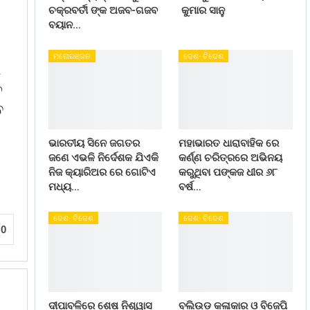
ଚକ୍ରବର୍ତୀ ଙ୍କ ଅଜବ-ଗଜବ
କୁମାର ସାନୁ
ବୟାନ…
ମନୋରଞ୍ଜନ
ଦେଶ- ବିଦେଶ
ା
ଚ
େ
ଭାରତୀୟ ସିନେ ଜଗତର
ମହାଭାରତ ଧାରାବାହିକ ରେ
ଜଣେ ଏଭଳି ନିର୍ଦେଶକ ଯିଏକି
କର୍ଣ୍ଣ ଚରିତ୍ରରେ ଅଭିନୟ
ନିଜ କ୍ୟାରିଅର ରେ ଗୋଟିଏ
କରୁଥିବା ପଙ୍କଜ ଧୀର ୬୮
ମଧ୍ୟ…
ବର୍ଷ…
ଦେଶ- ବିଦେଶ
ଦେଶ- ବିଦେଶ
0
ଦୀପାବଳିରେ ଶେଷ ନିଶ୍ୱାସ
ବଲିଉଡ କଳାକାର ଓ ବିଜେପି