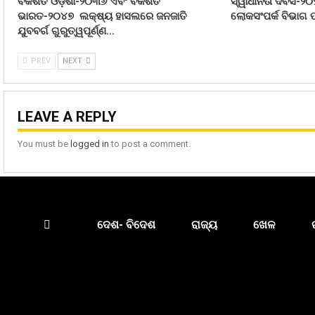
ବିକଶିତ ଓଡ଼ିଶା-୨୦୩୬ ଏବଂ ବିକଶିତ
ସ୍ୱାଧୀନତା ଦିବସ-୨୦
ଭାରତ-୨୦୪୭ ଲକ୍ଷ୍ୟ ହାସଲରେ ଜନଜାତି
ଲୋକସଂପର୍କ ବିଭାଗ ପ
ଯୁବବର୍ଗ ଗୁରୁତ୍ୱପୂର୍ଣ୍ଣ…
PREV
NEXT
LEAVE A REPLY
You must be
logged in
to post a comment.
ଦେଶ- ବିଦେଶ
ରାଜ୍ୟ
ଖେଳ