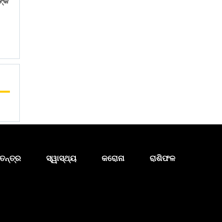
ଙ୍କ
ତନ୍ତ୍ର
ସ୍ୱାସ୍ଥ୍ୟ
କରୋନା
ରାଶିଫଳ