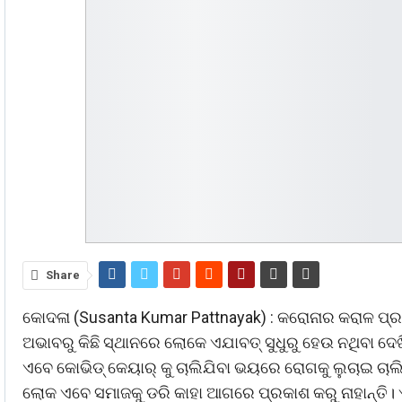
Share
କୋଦଳା (Susanta Kumar Pattnayak) : କରୋନାର କରାଳ ପ୍
ଅଭାବରୁ କିଛି ସ୍ଥାନରେ ଲୋକେ ଏଯାବତ୍ ସୁଧୁରୁ ହେଉ ନଥିବା ଦେ
ଏବେ କୋଭିଡ୍ କେୟାର୍ କୁ ଚାଲିଯିବା ଭୟରେ ରୋଗକୁ ଲୁଚାଇ ଚାଲିଛନ
ଲୋକ ଏବେ ସମାଜକୁ ଡରି କାହା ଆଗରେ ପ୍ରକାଶ କରୁ ନାହାନ୍ତି। ଏ