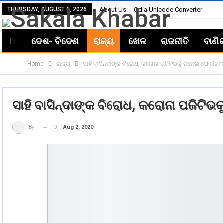
THURSDAY, AUGUST 6, 2026
About Us
Odia Unicode Converter
ଦେଶ- ବିଦେଶ
ରାଜ୍ୟ
ଖେଳ
ରାଜନୀତି
ବାଣି
Home
ରାଜ୍ୟ
ସାହି ବାସିନ୍ଦାଙ୍କ ବିରୋଧ, କରୋନା ପଜିଟିଭକୁ ନନେଇ ଫେରିଗଲା
ସାହି ବାସିନ୍ଦାଙ୍କ ବିରୋଧ, କରୋନା ପଜିଟି
On
Aug 2, 2020
By