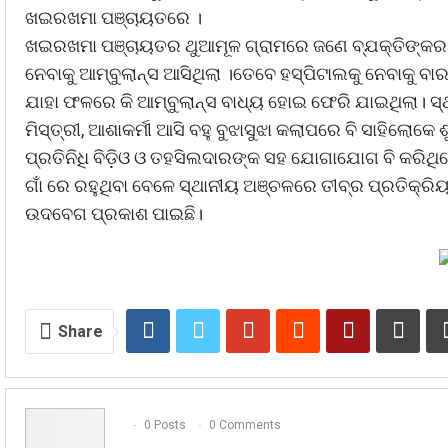
ଖଇରଖମା ପଞ୍ଚାୟତରେ ।
ଖଇରଖମା ପଞ୍ଚାୟତର ଥୁଆମୂଳ ଗ୍ରାମରେ ଜଣେ ବ୍ଯକ୍ତିଙ୍କର କରୋ
ନେବାକୁ ଆମ୍ବୁଲାନ୍ସ ଆସିଥିଲା ।ତେବେ ହସ୍ପିଟାଲକୁ ନେବାକୁ ବା
ଯାହା ଫଳରେ କି ଆମ୍ବୁଲାନ୍ସ ବାଧ୍ୟ ହୋଇ ଫେରି ଯାଇଥିଲା। ସ୍
ମିସ୍ତ୍ରୀ, ଆଶାକର୍ମୀ ଆସି ବହୁ ବୁଝାସୁଝା କଲାପରେ ବି ସାହିଲୋ
ପ୍ରତିନିଧି ବିଡ଼ିଓ ଓ ତହସିଲଦାରଙ୍କ ସହ ଯୋଗାଯୋଗ ବି କରିଥିଲେ 
ଗାଁ ରେ ରହୁଥିବା ବେଳେ ସ୍ଥାନୀୟ ଅଞ୍ଚଳରେ ତୀବ୍ର ପ୍ରତିକ୍ର
ଉଦବେଗ ପ୍ରକାଶ ପାଇଛି।
Share
0 Posts
0 Comments