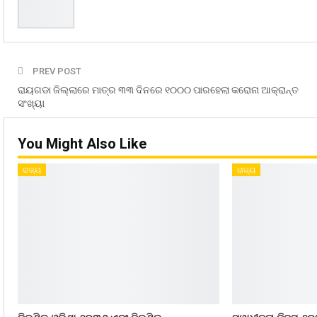
PREV POST
ରାୟଗଡା ଜିଲ୍ଲାରେ ମାତ୍ର ୩୩ ଦିନରେ ୧୦୦୦ ପାରହେଲା କରୋନା ଆକ୍ରାନ୍ତ
ସଂଖ୍ୟା
You Might Also Like
ରାଜ୍ୟ
ରାଜ୍ୟ