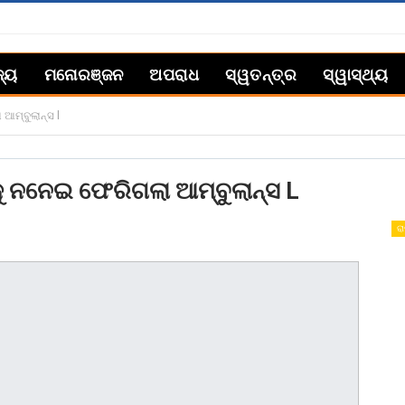
ଜ୍ୟ
ମନୋରଞ୍ଜନ
ଅପରାଧ
ସ୍ୱତନ୍ତ୍ର
ସ୍ୱାସ୍ଥ୍ୟ
 ଆମ୍ବୁଲାନ୍ସ l
ଭକୁ ନନେଇ ଫେରିଗଲା ଆମ୍ବୁଲାନ୍ସ L
ରା