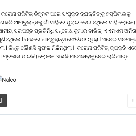
ନା ପଜିଟିଭ୍ ଚିହ୍ନଟ ପରେ ସଂପୃକ୍ତ ବ୍ଯକ୍ତିଙ୍କୁ ହସ୍ପିଟାଲକୁ
ରଣକରି ଆମ୍ବୁଲାନ୍ସକୁ ଗାଁ ସାହିରେ ପୁରାଇ ଦେଇ ନଥିଲେ ସାହି ଲୋକେ।
ଥାନୀୟ ସରପଞ୍ଚ ପ୍ରତିନିଧି ସନ୍ତୋଷ କୁମାର ବାରିକ, ଏଏନଏମ ଅନିତ
କେ ଶୁଣିନଥିଲେ l ଫଳରେ ଆମ୍ବୁଲାନ୍ସ ଫେରିଯାଇଥିଲା l ଏନେଇ ସରପଞ୍
l କିନ୍ତୁ କୌଣସି ସୁଫଳ ମିଳିନଥିଲା l କରୋନା ପଜିଟିଭ୍ ବ୍ଯକ୍ତି ଏବ
ିୟା ପ୍ରକାଶ ପାଇଛି। ଲୋକକଂ ଏଭଳି ମନୋଭାବକୁ ନେଇ ଚାରିଆଡ଼େ