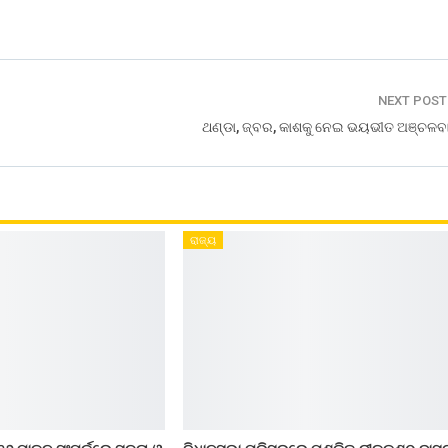
NEXT POS
ଥଣ୍ଡା, ଜ୍ବର, କାଶକୁ ନେଇ ଭୟଭୀତ ଅଞ୍ଚଳବା
ରାଜ୍ୟ