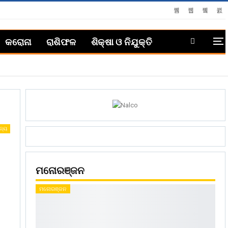
କରୋନା
ରାଶିଫଳ
ଶିକ୍ଷା ଓ ନିଯୁକ୍ତି
ଜ୍ୟ
ମନୋରଞ୍ଜନ
ମନୋରଞ୍ଜନ