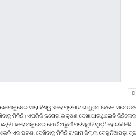
ରକୋପକୁ ନେଇ ସାରା ବିଶ୍ୱ ଏବେ ପ୍ରମାଦ ଗଣୁଥିବା ବେଳେ ସଚେତନତ
ଖିବାକୁ ମିଳିଛି। ଏପରିକି କରୋନା ଲକ୍ଷଣ ଦେଖାଯାଉଥିଲେବି କିଛିଲୋକ
୍ତି। କରୋନାକୁ ନେଇ ଯେଉଁ ଅଛୁଆଁ ପରିସ୍ଥିତି ସୃଷ୍ଟି ହୋଇଛି କିଛି
ଭଳି ଏକ ଘଟଣା ଦେଖିବାକୁ ମିଳିଛି ଗଂଜାମ ଜିଲ୍ଲା ବେଗୁନିଆପଡ଼ା ବ୍