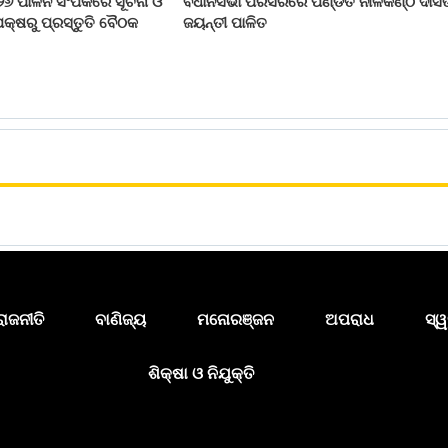
୨୬ ପାଳନ ସଂପର୍କରେ ସୂଚନା ଓ
ବିଧାନସଭା ପରିସରରେ ପଣ୍ଡିତ ନୀଳକଣ୍ଠ ଦାସ
କ୍ଷରୁ ପ୍ରସ୍ତୁତି ବୈଠକ
ଜୟନ୍ତୀ ପାଳିତ
ରାଜନୀତି
ବାଣିଜ୍ୟ
ମନୋରଞ୍ଜନ
ଅପରାଧ
ସ୍ୱ
ଶିକ୍ଷା ଓ ନିଯୁକ୍ତି