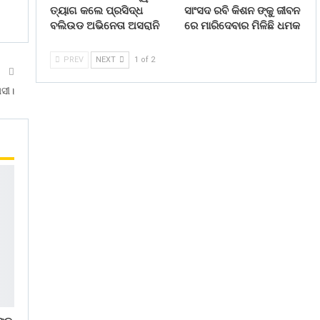
ତ୍ୟାଗ କଲେ ପ୍ରସିଦ୍ଧ
ସାଂସଦ ରବି କିଶନ ଙ୍କୁ ଜୀବନ
ବଲିଉଡ ଅଭିନେତା ଅସରାନି
ରେ ମାରିଦେବାର ମିଳିଛି ଧମକ
PREV
NEXT
1 of 2
T
ସୀ।