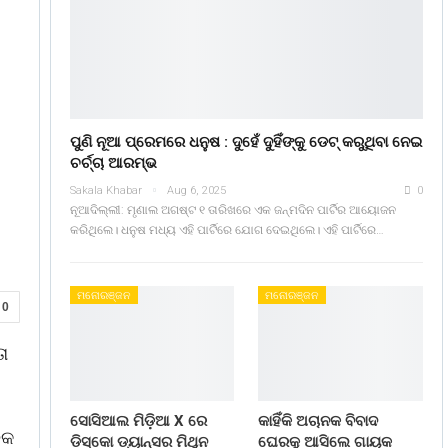
ପୁଣି ନୂଆ ପ୍ରେମରେ ଧନୁଷ : ଦୁହେଁ ଦୁହିଁଙ୍କୁ ଡେଟ୍ କରୁଥିବା ନେଇ
ଚର୍ଚ୍ଚା ଆରମ୍ଭ
Sakala Khabar
Aug 6, 2025
0
ନୂଆଦିଲ୍ଲୀ: ମୃଣାଲ ଅଗଷ୍ଟ ୧ ତାରିଖରେ ଏକ ଜନ୍ମଦିନ ପାର୍ଟିର ଆୟୋଜନ
କରିଥିଲେ। ଧନୁଷ ମଧ୍ୟ ଏହି ପାର୍ଟିରେ ଯୋଗ ଦେଇଥିଲେ। ଏହି ପାର୍ଟିରେ…
ମନୋରଞ୍ଜନ
ମନୋରଞ୍ଜନ
0
ା
ସୋସିଆଲ ମିଡ଼ିଆ X ରେ
କାହିଁକି ଅଚାନକ ବିବାଦ
ଳକ
ଡିସ୍କୋ ଡ୍ୟାନ୍ସର ମିଥୁନ
ଘେରକୁ ଆସିଲେ ଗାୟକ