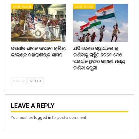
ଦେଶ- ବିଦେଶ
ଦେଶ- ବିଦେଶ
ପରାଧୀନ ଭାରତ ଉପରେ ଚାଲିଲା
ଯଦି ଦେଶର ସ୍ୱାଧୀନତା କୁ
ଇଂଲଣ୍ଡ ମହାରାଣୀଙ୍କ ଶାସନ
ଜାଣିବାକୁ ଚାହୁଁଚ ତେବେ ଦେଶ
ପରାଧୀନ ଥିବାର କାହାଣୀ ମଧ୍ୟ
ଜାଣିବା ଜରୁରୀ
PREV
NEXT
LEAVE A REPLY
You must be
logged in
to post a comment.