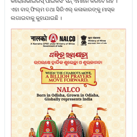
କରୋନାଭାଇରସ୍‌ ପାଇଁକିସିଂ ସିନ୍‌ ଏମାନେ କରିବେ ନାହିଁ ।
ଏହା ବାଦ୍‌ ଫିଲ୍ମ ତଥା ସିରିଏଲ୍‌ କଳାକାରଙ୍କୁ ମାସ୍କ
ଲଗାଇବାକୁ କୁହାଯାଇଛି ।