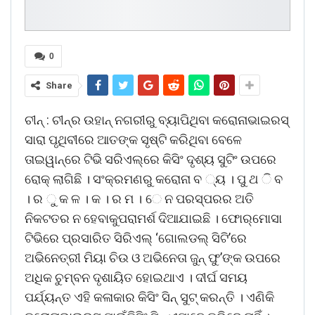
0
Share
ଚୀନ୍‌ : ଚୀନ୍‌ର ଉହାନ୍‌ ନଗରୀରୁ ବ୍ୟାପିଥିବା କରୋନାଭାଇରସ୍‌
ସାରା ପୃଥିବୀରେ ଆତଙ୍କ ସୃଷ୍ଟି କରିଥିବା ବେଳେ
ତାଇୱାନ୍‌ରେ ଟିଭି ସରିଏଲ୍‌ରେ କିସିଂ ଦୃଶ୍ୟ ସୁଟିଂ ଉପରେ
ରୋକ୍‌ ଲାଗିଛି । ସଂକ୍ରମଣରୁ କରୋନା ବ ୍ୟ । ପୁ ଥ ି ବ
। ର ୁ କ ଳ । କ । ର ମ । େ ନ ପରସ୍ପରର ଅତି
ନିକଟତର ନ ହେବାକୁପରାମର୍ଶ ଦିଆଯାଇଛି । ଫୋର୍‌ମୋସା
ଟିଭିରେ ପ୍ରସାରିତ ସିରିଏଲ୍‌ ‘ଗୋଲଡଲ୍‌ ସିଟି’ରେ
ଅଭିନେତ୍ରୀ ମିୟା ଚିଉ ଓ ଅଭିନେତା ଜୁନ୍‌ ଫୁ’ଙ୍କ ଉପରେ
ଅଧିକ ଚୁମ୍ବନ ଦୃଶାୟିତ ହୋଇଥାଏ । ଦୀର୍ଘ ସମୟ
ପର୍ଯ୍ୟନ୍ତ ଏହି କଳାକାର କିସିଂ ସିନ୍‌ ସୁଟ୍‌ କରନ୍ତି । ଏଣିକି