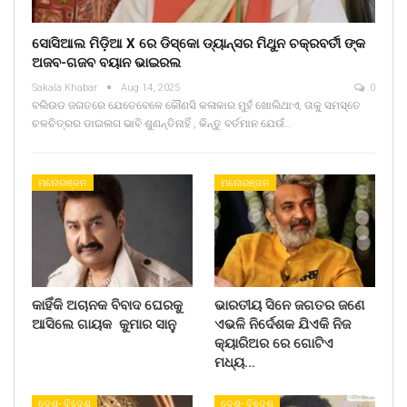
ସୋସିଆଲ ମିଡ଼ିଆ X ରେ ଡିସ୍କୋ ଡ୍ୟାନ୍ସର ମିଥୁନ ଚକ୍ରବର୍ତୀ ଙ୍କ
ଅଜବ-ଗଜବ ବୟାନ ଭାଇରଲ
Sakala Khabar
Aug 14, 2025
0
ବଲିଉଡ ଜଗତରେ ଯେତେବେଳେ କୌଣସି କଳାକାର ମୁହଁ ଖୋଲିଥାଏ, ତାକୁ ସମସ୍ତେ
ଚଳଚିତ୍ରର ଡାଇଲଗ ଭାବି ଶୁଣନ୍ତିନାହିଁ , କିନ୍ତୁ ବର୍ତମାନ ଯେଉଁ…
ମନୋରଞ୍ଜନ
ମନୋରଞ୍ଜନ
କାହିଁକି ଅଚାନକ ବିବାଦ ଘେରକୁ
ଭାରତୀୟ ସିନେ ଜଗତର ଜଣେ
ଆସିଲେ ଗାୟକ କୁମାର ସାନୁ
ଏଭଳି ନିର୍ଦେଶକ ଯିଏକି ନିଜ
କ୍ୟାରିଅର ରେ ଗୋଟିଏ
ମଧ୍ୟ…
ଦେଶ- ବିଦେଶ
ଦେଶ- ବିଦେଶ