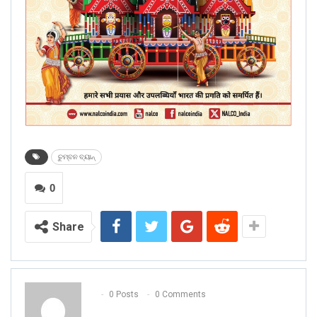
ଚୁମ୍ବନ ବ୍ୟାନ୍‌
0
Share
0 Posts
0 Comments