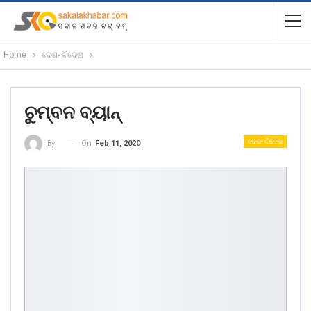
Home
ଦେଶ- ବିଦେଶ
ଚୁମ୍ବନ ବ୍ୟାନ୍‌
ଦେଶ- ବିଦେଶ
On
Feb 11, 2020
By