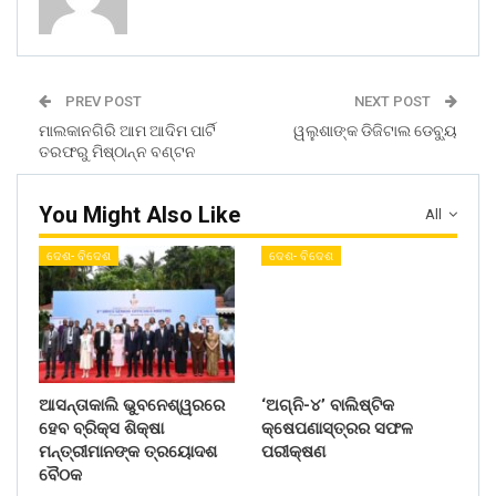
PREV POST
NEXT POST
ମାଲକାନଗିରି ଆମ ଆଦିମ ପାର୍ଟି
ୱଲୁଶାଙ୍କ ଡିଜିଟାଲ ଡେବୁ୍ୟ
ତରଫରୁ ମିଷ୍ଠାନ୍ନ ବଣ୍ଟନ
You Might Also Like
All
ଦେଶ- ବିଦେଶ
ଦେଶ- ବିଦେଶ
ଆସନ୍ତାକାଲି ଭୁବନେଶ୍ୱରରେ
‘ଅଗ୍ନି-୪’ ବାଲିଷ୍ଟିକ
ହେବ ବ୍ରିକ୍ସ ଶିକ୍ଷା
କ୍ଷେପଣାସ୍ତ୍ରର ସଫଳ
ମନ୍ତ୍ରୀମାନଙ୍କ ତ୍ରୟୋଦଶ
ପରୀକ୍ଷଣ
ବୈଠକ