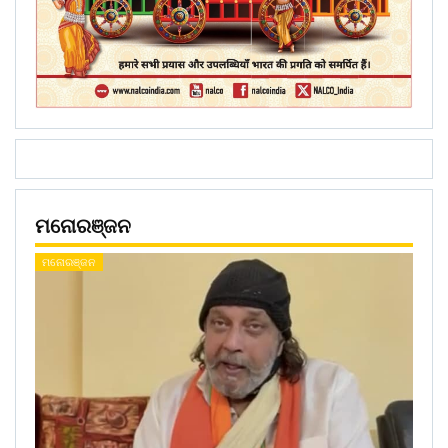
ମନୋରଞ୍ଜନ
ମନୋରଞ୍ଜନ