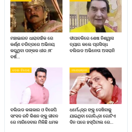
ମହାଭାରତ ଧାରାବାହିକ ରେ
ଦୀପାବଳିରେ ଶେଷ ନିଶ୍ୱାସ
କର୍ଣ୍ଣ ଚରିତ୍ରରେ ଅଭିନୟ
ତ୍ୟାଗ କଲେ ପ୍ରସିଦ୍ଧ
କରୁଥିବା ପଙ୍କଜ ଧୀର ୬୮
ବଲିଉଡ ଅଭିନେତା ଅସରାନି
ବର୍ଷ…
ଦେଶ- ବିଦେଶ
ମନୋରଞ୍ଜନ
ବଲିଉଡ କଳାକାର ଓ ବିଜେପି
ଧର୍ମେନ୍ଦ୍ର ଙ୍କୁ ଦେଖିବାକୁ
ସାଂସଦ ରବି କିଶନ ଙ୍କୁ ଜୀବନ
ଯାଇଥିବା ଗୋବିନ୍ଦା ଗୋଟିଏ
ରେ ମାରିଦେବାର ମିଳିଛି ଧମକ
ଦିନ ପରେ ହସ୍ପିଟାଲ ରେ…