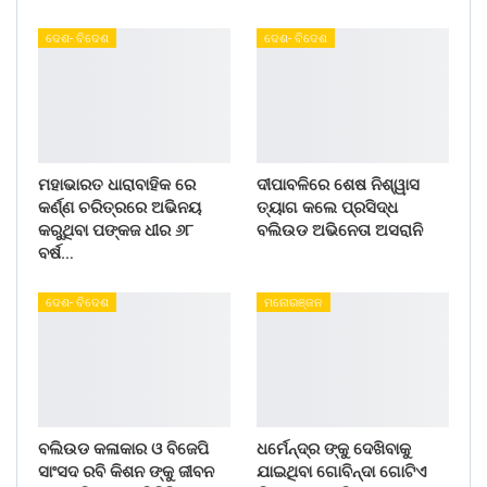
ଦେଶ- ବିଦେଶ
ଦେଶ- ବିଦେଶ
ମହାଭାରତ ଧାରାବାହିକ ରେ
ଦୀପାବଳିରେ ଶେଷ ନିଶ୍ୱାସ
କର୍ଣ୍ଣ ଚରିତ୍ରରେ ଅଭିନୟ
ତ୍ୟାଗ କଲେ ପ୍ରସିଦ୍ଧ
କରୁଥିବା ପଙ୍କଜ ଧୀର ୬୮
ବଲିଉଡ ଅଭିନେତା ଅସରାନି
ବର୍ଷ…
ଦେଶ- ବିଦେଶ
ମନୋରଞ୍ଜନ
ବଲିଉଡ କଳାକାର ଓ ବିଜେପି
ଧର୍ମେନ୍ଦ୍ର ଙ୍କୁ ଦେଖିବାକୁ
ସାଂସଦ ରବି କିଶନ ଙ୍କୁ ଜୀବନ
ଯାଇଥିବା ଗୋବିନ୍ଦା ଗୋଟିଏ