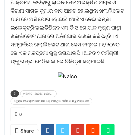
ଆକ୍ରମଣ କରିବାରୁ ଲାଇନ ମେନ ଅରକ୍ଷିତ ନାୟକ ଓ
କିରାଣୀ ସାଗର କୁମାର ଦାସ ଆହତ ହୋଇଥିବା ଖଲ୍ଲିକୋଟ
ଥାନା ରେ ଅଭିଯୋଗ ହୋଇଛି ।ଆଜି ଏ ନେଇ ରମ୍ଭା
ଇଲେକ୍ଟ୍ରିକାଲଡିଭିଜନ ଏସ ଡି ଓ ଗୋପାଳ କୃଷ୍ଣ ପାଢ଼ୀ
ଖଲ୍ଲିକୋଟ ଥାନା ରେ ଅଭିଯୋଗ ଦାଖଲ କରିଛନ୍ତି ।ଏ
ସମ୍ପର୍କରେ ଖଲ୍ଲିକୋଟ ଥାନା କେସ ନମ୍ବର ୮୧/୨୦୨୦
ରେ ଏକ ମକଦ୍ଦମା ରୁଜୁ କରାଯାଇଛି ।ଆହତ ୨ କର୍ମଚାରୀ
ଙ୍କୁ ରମ୍ଭା ମେଡିକାଲ ରେ ଚିକିତ୍ସା କରାଯାଇଛି
୨ ଆହତ ।ଥାନାରେ ମାମଲା ।
ବିଦ୍ୟୁତ ବକେୟା ଆଦାୟ କରିବାକୁ ଯାଇଥିବା କର୍ମଚାରୀ ଙ୍କୁ ଆକ୍ରମଣ
0
Share