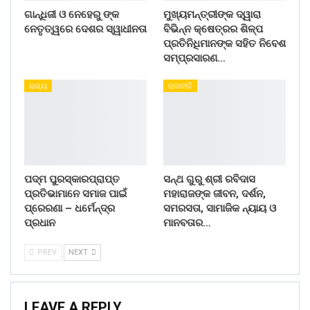
ଗାନ୍ଧିଜୀ ଓ ନେହେରୁ ଙ୍କ
ମୁଖ୍ୟମନ୍ତ୍ରୀଙ୍କ ଦ୍ୱାରା
ନେତୃତ୍ୱରେ ଦେଶର ସ୍ୱାଧୀନତା
ବିଭିନ୍ନ କ୍ଷେତ୍ରର ଶିଳ୍ପ
ପ୍ରତିନିଧିମାନଙ୍କ ସହିତ ନିବେଶ
ସମ୍ପ୍ରସାରଣ…
ରାଜ୍ୟ
ରାଜନୀତି
ପଦ୍ମ ପୁରସ୍କାରପ୍ରାପ୍ତ
ସନ୍ଥ ଗୁରୁ ଶ୍ରୀ ରବିଦାସ
ପ୍ରତିଭାମାନେ ସମାଜ ପାଇଁ
ମହାରାଜଙ୍କ ଜୀବନ, ଦର୍ଶନ,
ପ୍ରେରଣା – ଧର୍ମେନ୍ଦ୍ର
ସମରସତା, ସାମାଜିକ ନ୍ୟାୟ ଓ
ପ୍ରଧାନ
ମାନବତାର…
PREV
NEXT
LEAVE A REPLY