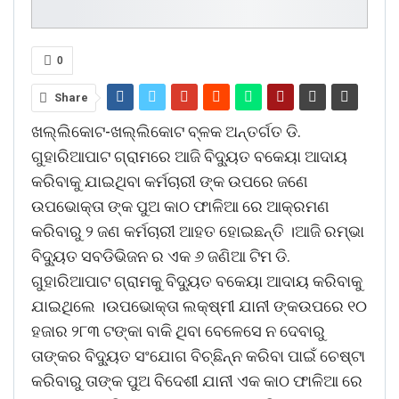
0
Share
ଖଲ୍ଲିକୋଟ-ଖଲ୍ଲିକୋଟ ବ୍ଳକ ଅନ୍ତର୍ଗତ ଡି.
ଗୁହାରିଆପାଟ ଗ୍ରାମରେ ଆଜି ବିଦ୍ୟୁତ ବକେୟା ଆଦାୟ
କରିବାକୁ ଯାଇଥିବା କର୍ମଚାରୀ ଙ୍କ ଉପରେ ଜଣେ
ଉପଭୋକ୍ତା ଙ୍କ ପୁଅ କାଠ ଫାଳିଆ ରେ ଆକ୍ରମଣ
କରିବାରୁ ୨ ଜଣ କର୍ମଚାରୀ ଆହତ ହୋଇଛନ୍ତି ।ଆଜି ରମ୍ଭା
ବିଦ୍ୟୁତ ସବଡିଭିଜନ ର ଏକ ୬ ଜଣିଆ ଟିମ ଡି.
ଗୁହାରିଆପାଟ ଗ୍ରାମକୁ ବିଦ୍ୟୁତ ବକେୟା ଆଦାୟ କରିବାକୁ
ଯାଇଥିଲେ ।ଉପଭୋକ୍ତା ଲକ୍ଷ୍ମୀ ଯାନୀ ଙ୍କଉପରେ ୧୦
ହଜାର ୨୮୩ ଟଙ୍କା ବାକି ଥିବା ବେଳେସେ ନ ଦେବାରୁ
ତାଙ୍କର ବିଦ୍ୟୁତ ସଂଯୋଗ ବିଚ୍ଛିନ୍ନ କରିବା ପାଇଁ ଚେଷ୍ଟା
କରିବାରୁ ତାଙ୍କ ପୁଅ ବିଦେଶୀ ଯାନୀ ଏକ କାଠ ଫାଳିଆ ରେ