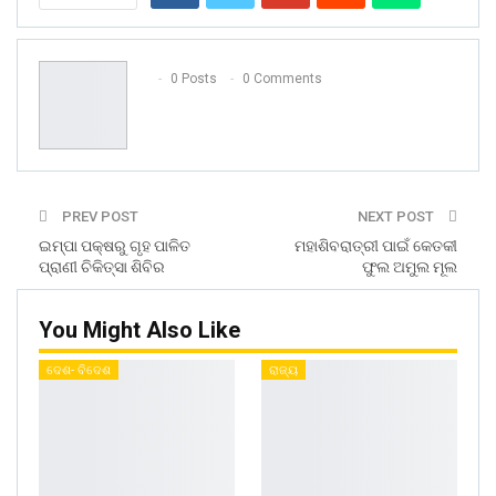
0 Posts
0 Comments
PREV POST
NEXT POST
ଇମ୍ପା ପକ୍ଷରୁ ଗୃହ ପାଳିତ
ମହାଶିବରାତ୍ରୀ ପାଇଁ କେତକୀ
ପ୍ରାଣୀ ଚିକିତ୍ସା ଶିବିର
ଫୁଲ ଅମୁଲ ମୂଲ
You Might Also Like
ଦେଶ- ବିଦେଶ
ରାଜ୍ୟ