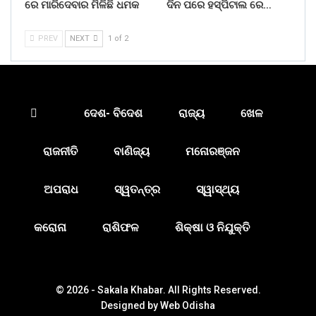
ରେ ମାରିଦେବାର ମିଳିଛି ଧମକ
ଦିନ ପରେ ହସ୍ପିଟାଲ ରେ…
PREV
NEXT
1 of 2
ଦେଶ- ବିଦେଶ
ରାଜ୍ୟ
ଖେଳ
ରାଜନୀତି
ବାଣିଜ୍ୟ
ମନୋରଞ୍ଜନ
ଅପରାଧ
ସ୍ୱତନ୍ତ୍ର
ସ୍ୱାସ୍ଥ୍ୟ
କରୋନା
ରାଶିଫଳ
ଶିକ୍ଷା ଓ ନିଯୁକ୍ତି
© 2026 - Sakala Khabar. All Rights Reserved.
Designed by
Web Odisha