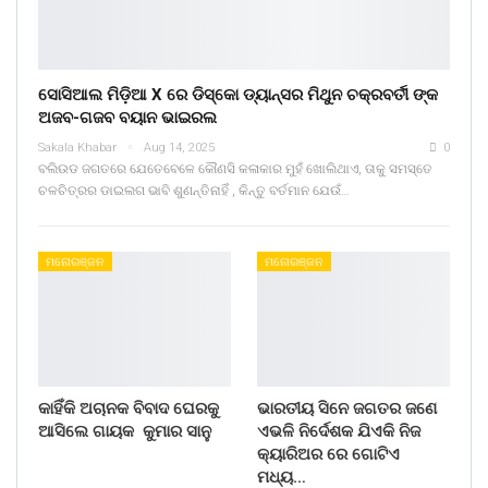
ସୋସିଆଲ ମିଡ଼ିଆ X ରେ ଡିସ୍କୋ ଡ୍ୟାନ୍ସର ମିଥୁନ ଚକ୍ରବର୍ତୀ ଙ୍କ
ଅଜବ-ଗଜବ ବୟାନ ଭାଇରଲ
Sakala Khabar
Aug 14, 2025
0
ବଲିଉଡ ଜଗତରେ ଯେତେବେଳେ କୌଣସି କଳାକାର ମୁହଁ ଖୋଲିଥାଏ, ତାକୁ ସମସ୍ତେ
ଚଳଚିତ୍ରର ଡାଇଲଗ ଭାବି ଶୁଣନ୍ତିନାହିଁ , କିନ୍ତୁ ବର୍ତମାନ ଯେଉଁ…
ମନୋରଞ୍ଜନ
ମନୋରଞ୍ଜନ
କାହିଁକି ଅଚାନକ ବିବାଦ ଘେରକୁ
ଭାରତୀୟ ସିନେ ଜଗତର ଜଣେ
ଆସିଲେ ଗାୟକ କୁମାର ସାନୁ
ଏଭଳି ନିର୍ଦେଶକ ଯିଏକି ନିଜ
କ୍ୟାରିଅର ରେ ଗୋଟିଏ
ମଧ୍ୟ…