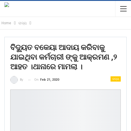
Home
ରାଜ୍ୟ
ବିଦ୍ୟୁତ ବକେୟା ଆଦାୟ କରିବାକୁ
ଯାଇଥିବା କର୍ମଚାରୀ ଙ୍କୁ ଆକ୍ରମଣ ,୨
ଆହତ ।ଥାନାରେ ମାମଲା ।
ରାଜ୍ୟ
On
Feb 21, 2020
By