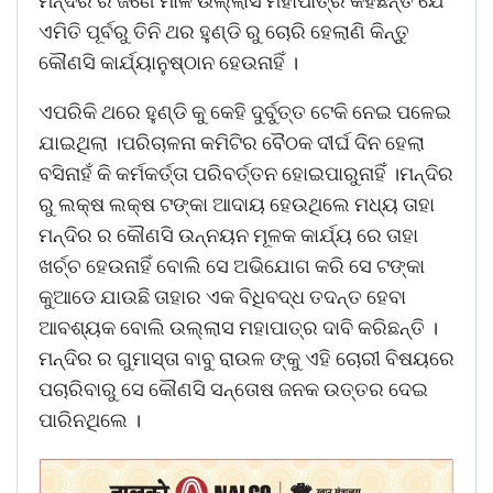
ମନ୍ଦିର ର ଜଣେ ମାଳି ଉଲ୍ଲାସ ମହାପାତ୍ର କହିଛନ୍ତି ଯେ
ଏମିତି ପୂର୍ବରୁ ତିନି ଥର ହୁଣ୍ଡି ରୁ ଚୋରି ହେଲାଣି କିନ୍ତୁ
କୌଣସି କାର୍ଯ୍ୟାନୁଷ୍ଠାନ ହେଉନାହିଁ ।
ଏପରିକି ଥରେ ହୁଣ୍ଡି କୁ କେହି ଦୁର୍ବୁତ୍ତ ଟେକି ନେଇ ପଳେଇ
ଯାଇଥିଲା ।ପରିଚାଳନା କମିଟିର ବୈଠକ ଦୀର୍ଘ ଦିନ ହେଲା
ବସିନାହଁ କି କର୍ମକର୍ତ୍ତା ପରିବର୍ତ୍ତନ ହୋଇପାରୁନାହିଁ ।ମନ୍ଦିର
ରୁ ଲକ୍ଷ ଲକ୍ଷ ଟଙ୍କା ଆଦାୟ ହେଉଥିଲେ ମଧ୍ୟ ତାହା
ମନ୍ଦିର ର କୌଣସି ଉନ୍ନୟନ ମୂଳକ କାର୍ଯ୍ୟ ରେ ତାହା
ଖର୍ଚ୍ଚ ହେଉନାହିଁ ବୋଲି ସେ ଅଭିଯୋଗ କରି ସେ ଟଙ୍କା
କୁଆଡେ ଯାଉଛି ତାହାର ଏକ ବିଧିବଦ୍ଧ ତଦନ୍ତ ହେବା
ଆବଶ୍ୟକ ବୋଲି ଉଲ୍ଲାସ ମହାପାତ୍ର ଦାବି କରିଛନ୍ତି ।
ମନ୍ଦିର ର ଗୁମାସ୍ତା ବାବୁ ରାଉଳ ଙ୍କୁ ଏହି ଚୋରୀ ବିଷୟରେ
ପଚାରିବାରୁ ସେ କୌଣସି ସନ୍ତୋଷ ଜନକ ଉତ୍ତର ଦେଇ
ପାରିନଥିଲେ ।