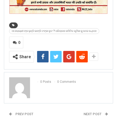
ମା ନାରାୟଣୀ ଙ୍କ ହୁଣ୍ଡି ଭାଙ୍ଗି ଟଙ୍କା ଲୁଟ ? ପରିଚାଳନା କମିଟିର ଭୂମିକା କୁ ନେଇ ସନ୍ଦେହ
0
Share
0 Posts
0 Comments
PREV POST
NEXT POST