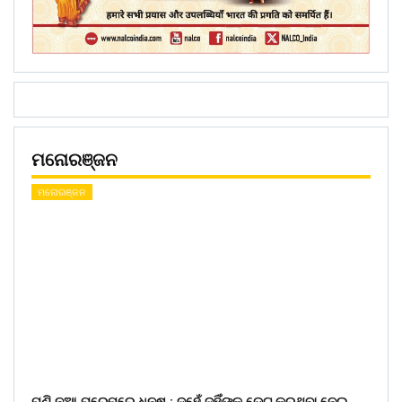
ମନୋରଞ୍ଜନ
ମନୋରଞ୍ଜନ
ପୁଣି ନୂଆ ପ୍ରେମରେ ଧନୁଷ : ଦୁହେଁ ଦୁହିଁଙ୍କୁ ଡେଟ୍ କରୁଥିବା ନେଇ