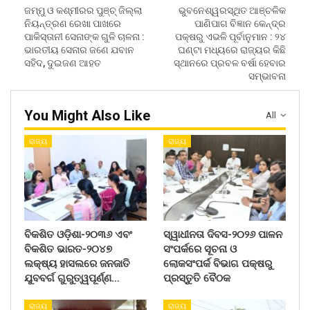
ଜମ୍ମୁ ଓ କଶ୍ମୀରର ପୁଞ୍ଚ୍ ଜିଲ୍ଲା
ଭୁବନେଶ୍ୱରସ୍ଥିତ ଆଞ୍ଚଳିକ
ନିୟନ୍ତ୍ରଣ ରେଖା ପାଖରେ
ପାଣିପାଗ ବିଜ୍ଞାନ କେନ୍ଦ୍ର
ପାକିସ୍ତାନୀ ସେନାଙ୍କ ଗୁଳି ଚାଳନା :
ପକ୍ଷରୁ ଏଭଳି ପୂର୍ବାନୁମାନ : ୨୪
ଭାରତୀୟ ସେନାର ଜଣେ ଯବାନ
ଘଣ୍ଟା ମଧ୍ୟରେ ରାଜ୍ୟର କିଛି
ସହିଦ, ଦୁଇଜଣ ଆହତ
ସ୍ଥାନରେ ପ୍ରବଳ ବର୍ଷା ହେବାର
ସମ୍ଭାବନା
You Might Also Like
All
ରାଜ୍ୟ
ରାଜ୍ୟ
ବିକଶିତ ଓଡ଼ିଶା-୨୦୩୬ ଏବଂ
ସ୍ୱାଧୀନତା ଦିବସ-୨୦୨୬ ପାଳନ
ବିକଶିତ ଭାରତ-୨୦୪୭
ସଂପର୍କରେ ସୂଚନା ଓ
ଲକ୍ଷ୍ୟ ହାସଲରେ ଜନଜାତି
ଲୋକସଂପର୍କ ବିଭାଗ ପକ୍ଷରୁ
ଯୁବବର୍ଗ ଗୁରୁତ୍ୱପୂର୍ଣ୍ଣ…
ପ୍ରସ୍ତୁତି ବୈଠକ
ରାଜ୍ୟ
ରାଜ୍ୟ