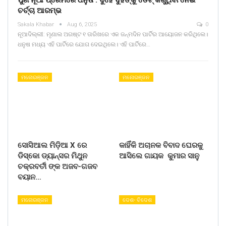
ଚର୍ଚ୍ଚା ଆରମ୍ଭ
Sakala Khabar
Aug 6, 2025
0
ନୂଆଦିଲ୍ଲୀ: ମୃଣାଲ ଅଗଷ୍ଟ ୧ ତାରିଖରେ ଏକ ଜନ୍ମଦିନ ପାର୍ଟିର ଆୟୋଜନ କରିଥିଲେ।
ଧନୁଷ ମଧ୍ୟ ଏହି ପାର୍ଟିରେ ଯୋଗ ଦେଇଥିଲେ। ଏହି ପାର୍ଟିରେ…
ମନୋରଞ୍ଜନ
ମନୋରଞ୍ଜନ
ସୋସିଆଲ ମିଡ଼ିଆ X ରେ
କାହିଁକି ଅଚାନକ ବିବାଦ ଘେରକୁ
ଡିସ୍କୋ ଡ୍ୟାନ୍ସର ମିଥୁନ
ଆସିଲେ ଗାୟକ କୁମାର ସାନୁ
ଚକ୍ରବର୍ତୀ ଙ୍କ ଅଜବ-ଗଜବ
ବୟାନ…
ମନୋରଞ୍ଜନ
ଦେଶ- ବିଦେଶ