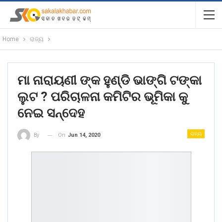
Home
ରାଜ୍ୟ
ମା ନାରାୟଣୀ ଙ୍କ ହୁଣ୍ଡି ଭାଙ୍ଗି ଟଙ୍କା
ଲୁଟ ? ପରିଚାଳନା କମିଟିର ଭୂମିକା କୁ
ନେଇ ସନ୍ଦେହ
ରାଜ୍ୟ
On
Jun 14, 2020
By