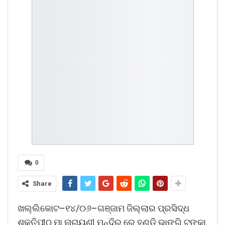
0
Share
ଖଲ୍ଲିକୋଟ–୧୪/୦୬–ଗଞ୍ଜାମ ଜିଲ୍ଲାର ପ୍ରସିଦ୍ଧ
ଶକ୍ତିପୀଠ ମା ନାରାୟଣୀ ମନ୍ଦିର ରେ ହୁଣ୍ଡି ଭାଙ୍ଗି ଟଙ୍କା