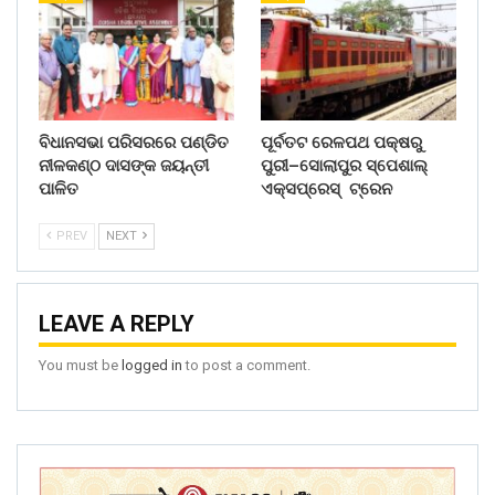
ବିଧାନସଭା ପରିସରରେ ପଣ୍ଡିତ
ପୂର୍ବତଟ ରେଳପଥ ପକ୍ଷରୁ
ନୀଳକଣ୍ଠ ଦାସଙ୍କ ଜୟନ୍ତୀ
ପୁରୀ–ସୋଲାପୁର ସ୍ପେଶାଲ୍
ପାଳିତ
ଏକ୍ସପ୍ରେସ୍ ଟ୍ରେନ
PREV
NEXT
LEAVE A REPLY
You must be
logged in
to post a comment.