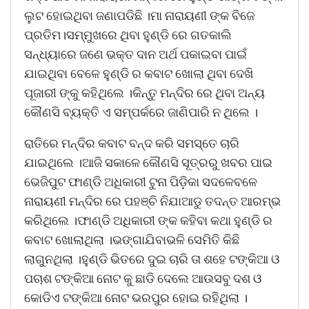
ଲୁଟ ହୋଇଥିବା ଜଣାପଡିଛି ।ମା ନାରାୟଣୀ ଙ୍କ ବିଜେ
ପ୍ରତିମ।ସମ୍ମୁଖରେ ଥିବା ହୁଣ୍ଡି ରେ ଗତକାଲି
ସନ୍ଧ୍ୟାରେ ଜଣେ ଭକ୍ତ ଦାନ ଅର୍ଥ ପକାଇବା ପାଇଁ
ଯାଇଥିବା ବେଳେ ହୁଣ୍ଡି ର କବାଟ ଖୋଲା ଥିବା ଦେଖି
ପୂଜାରୀ ଙ୍କୁ କହିଥିଲେ ।କିନ୍ତୁ ମନ୍ଦିର ରେ ଥିବା ଅନ୍ୟ
କୌଣସି ବ୍ୟକ୍ତି ଏ ସମ୍ପର୍କରେ ଜାଣିପାରି ନ ଥିଲେ ।
ରାତିରେ ମନ୍ଦିର କବାଟ ବନ୍ଦ କରି ସମସ୍ତେ ଚାରି
ଯାଇଥିଲେ ।ଆଜି ସକାଳେ କୌଣସି ସୂତ୍ରରୁ ଖବର ପାଇ
ଭେଜିପୁଟ ଫାଣ୍ଡି ଅଧିକାରୀ ଟୁନା ପିଡ଼ିକା ସଦଳେବଳେ
ନାରାୟଣୀ ମନ୍ଦିର ରେ ପହଞ୍ଚି ନିଯାଆଡୁ ତଦନ୍ତ ଆରମ୍ଭ
କରିଥିଲେ ।ଫାଣ୍ଡି ଅଧିକାରୀ ଙ୍କ କହିବା କଥା ହୁଣ୍ଡି ର
କବାଟ ଖୋଲାଥିଲା ।ଭଙ୍ଗାଯିବାଭଳି ସେମିତି କିଛି
ଲାଗୁନଥିଲା ।ହୁଣ୍ଡି ଭିତରେ ଦୁଇ ଚାରି ତା ଶହେ ଟଙ୍କିଆ ଓ
ପଚାଶ ଟଙ୍କିଆ ନୋଟ କୁ ଛାଡି ଦେଲେ ଆଉସବୁ ଦଶ ଓ
କୋଡିଏ ଟଙ୍କିଆ ନୋଟ ଭରପୁର ହୋଇ ରହିଥିଲା ।