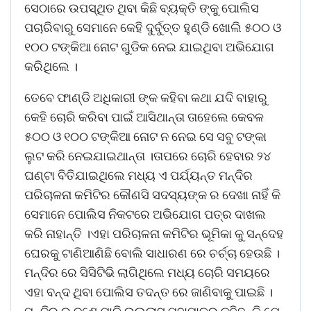
ସେଠାରେ ଉପସ୍ଥିତ ଥିବା କିଛି ବ୍ୟକ୍ତି ଙ୍କୁ ପୋଲିସ
ପଚାରିବାରୁ ସେମାନେ କେହି ଦୁର୍ବୁତ୍ତ ହୁଣ୍ଡି ଖୋଲି ୫୦୦ ଓ
୧୦୦ ଟଙ୍କିଆ ନୋଟ ଗୁଡିକ ନେଇ ଯାଇଥିବା ଅଭିଯୋଗ
କରିଥିଲେ ।
ତେବେ ଫାଣ୍ଡି ଅଧିକାରୀ ଙ୍କ କହିବା କଥା ଯଦି ବାହାରୁ
କେହି ଚୋରି କରିବା ପାଇଁ ଆସିଥାନ୍ତା ତାହେଲେ କେବଳ
୫୦୦ ଓ ୧୦୦ ଟଙ୍କିଆ ନୋଟ ନ ନେଇ ସେ ସବୁ ଟଙ୍କା
ଲୁଟ କରି ନେଇଯାଇଥାନ୍ତା ।ତାପରେ ଚୋରି ହେବାର ୨୪
ଘଣ୍ଟା ବିତିଯାଇଥିଲେ ମଧ୍ୟ ଏ ପର୍ଯ୍ୟନ୍ତ ମନ୍ଦିର
ପରିଚାଳନା କମିଟିର କୌଣସି ସଦସ୍ୟଙ୍କ ର ଦେଖା ନାହିଁ କି
ସେମାନେ ପୋଲିସ ନିକଟରେ ଅଭିଯୋଗ ପତ୍ର ଦାଖଲ
କରି ନାହାନ୍ତି ।ଏହା ପରିଚାଳନା କମିଟିର ଭୂମିକା କୁ ସନ୍ଦେହ
ଘେରକୁ ଟାଣିଆଣିଛି ବୋଲି ସାଧାରଣ ରେ ଚର୍ଚ୍ଚା ହେଉଛି ।
ମନ୍ଦିର ରେ ସିସିଟିଭି ଲାଗିଥିଲେ ମଧ୍ୟ ଚୋରି ସମୟରେ
ଏହା ବନ୍ଦ ଥିବା ପୋଲିସ ତଦନ୍ତ ରେ ଜାଣିବାକୁ ପାଇଛି ।