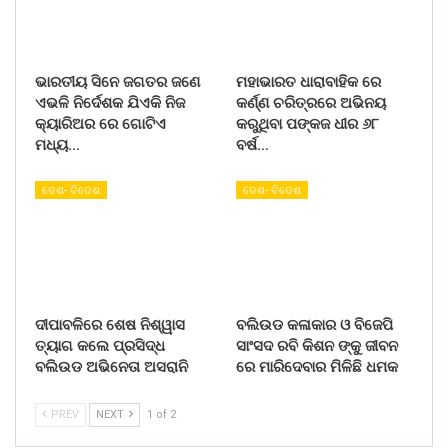
ଭାରତୀୟ ସିନେ ଜଗତର ଜଣେ
ମହାଭାରତ ଧାରାବାହିକ ରେ
ଏଭଳି ନିର୍ଦେଶକ ଯିଏକି ନିଜ
କର୍ଣ୍ଣ ଚରିତ୍ରରେ ଅଭିନୟ
କ୍ୟାରିଅର ରେ ଗୋଟିଏ
କରୁଥିବା ପଙ୍କଜ ଧୀର ୬୮
ମଧ୍ୟ…
ବର୍ଷ…
ଦେଶ- ବିଦେଶ
ଦେଶ- ବିଦେଶ
ଦୀପାବଳିରେ ଶେଷ ନିଶ୍ୱାସ
ବଲିଉଡ କଳାକାର ଓ ବିଜେପି
ତ୍ୟାଗ କଲେ ପ୍ରସିଦ୍ଧ
ସାଂସଦ ରବି କିଶନ ଙ୍କୁ ଜୀବନ
ବଲିଉଡ ଅଭିନେତା ଅସରାନି
ରେ ମାରିଦେବାର ମିଳିଛି ଧମକ
PREV
NEXT
1 of 2