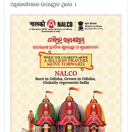
ଅଧିକାରୀମାନେ ଉପସ୍ଥିତ ଥିଲେ ।