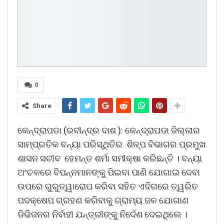
0
Share
କେନ୍ଦ୍ରାପଡା (ରବୀନ୍ଦ୍ର ଦାଶ ): କେନ୍ଦ୍ରାପଡା ଜିଲ୍ଲାର
ସାମ୍ପ୍ରତିକ ବନ୍ୟା ପରିସ୍ଥିତିର ଶିଳ୍ପ ବିଭାଗର ପ୍ରମୁଖ
ଶାସନ ସଚୀବ ହେମନ୍ତ ଶର୍ମା ସମୀକ୍ଷା କରିଛନ୍ତି । ବନ୍ୟା
ଅଂଚଳରେ ବିପନ୍ନମାନଙ୍କୁ ପିଇବା ପାଣି ଯୋଗାଇ ଦେବା
ଉପରେ ଗୁରୁତ୍ୱାରୋପ କରିବା ସହିତ ଏଦିଗରେ ତ୍ୱରିତ
ପଦକ୍ଷେପ ଗ୍ରହଣ କରିବାକୁ ଗ୍ରାମ୍ୟ ଜଳ ଯୋଗାଣ
ଡିଭିଜନର ନିର୍ବାହୀ ଯନ୍ତ୍ରୀଙ୍କୁ ନିର୍ଦେଶ ଦେଇଥିଲେ ।