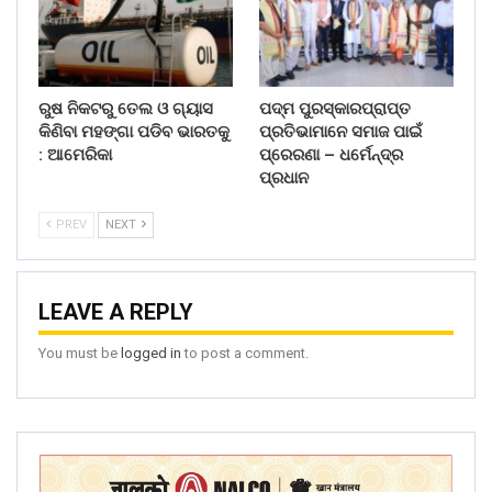
ରୁଷ ନିକଟରୁ ତେଲ ଓ ଗ୍ୟାସ
ପଦ୍ମ ପୁରସ୍କାରପ୍ରାପ୍ତ
କିଣିବା ମହଙ୍ଗା ପଡିବ ଭାରତକୁ
ପ୍ରତିଭାମାନେ ସମାଜ ପାଇଁ
: ଆମେରିକା
ପ୍ରେରଣା – ଧର୍ମେନ୍ଦ୍ର
ପ୍ରଧାନ
PREV
NEXT
LEAVE A REPLY
You must be
logged in
to post a comment.