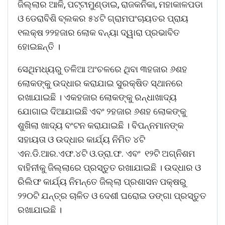
ଜିଲ୍ଲାର ଆଳି, ପଟ୍ଟାମୁଣ୍ଡାଇ, ରାଜକନିକା, ମହାକାଳପଡା
ଓ ଡେରାବିଶି ବ୍ଲକର ୫୪ଟି ଗ୍ରାମପଂଚାୟତର ପ୍ରାୟ
୧ଲକ୍ଷ ୨୨ହଜାର ଲୋକ ବନ୍ୟା ଦ୍ୱାରା ପ୍ରଭାବିତ
ହୋଇଛନ୍ତି ।
ସେଥିମଧ୍ୟରୁ ତଳିଆ ଅଂଚଳରେ ଥିବା ୩ହଜାର ୬ଶହ
ଲୋକଙ୍କୁ ଉଦ୍ଧାର କରାଯାଇ ସୁରକ୍ଷିତ ସ୍ଥାନରେ
ରଖାଯାଇଛି । ଏକହଜାର ଲୋକଙ୍କୁ ରନ୍ଧାଖାଦ୍ୟ
ଯୋଗାଇ ଦିଆଯାଇଛି ଏବଂ ୨ହଜାର ୬ଶହ ଲୋକଙ୍କୁ
ଶୁଖିଲା ଖାଦ୍ୟ ବଂଟନ କରାଯାଇଛି । ବିପନ୍ନମାନଙ୍କ
ସହାୟତା ଓ ଉଦ୍ଧାର କାର୍ଯ୍ୟ ନିମିତ ୪ଟି
ଏନ.ଡି.ଆର.ଏଫ.୪ଟି ଓ.ଡ୍ରା.ଫ. ଏବଂ ୧୨ଟି ଅଗ୍ନିଶମ
ବାହିନୀକୁ ଜିଲ୍ଲାରେ ପ୍ରସ୍ତୁତ ରଖାଯାଇଛି । ଉଦ୍ଧାର ଓ
ରିଲିଫ କାର୍ଯ୍ୟ ନିମନ୍ତେ ଜିଲ୍ଲା ପ୍ରଶାସନ ପକ୍ଷରୁ
୨୨୦ଟି ଯନ୍ତ୍ର ଚାଳିତ ଓ ଦେଶୀ ଘରୋଇ ଡଙ୍ଗା ପ୍ରସ୍ତୁତ
ରଖାଯାଇଛି ।