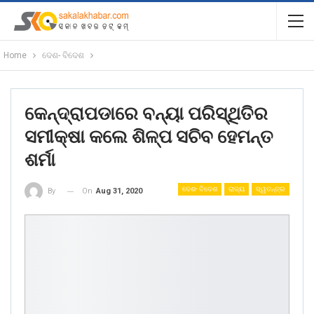
Home
ଦେଶ- ବିଦେଶ
କେନ୍ଦ୍ରାପଡାରେ ବନ୍ୟା ପରିସ୍ଥିତିର
ସମୀକ୍ଷା କଲେ ଶିଳ୍ପ ସଚିବ ହେମନ୍ତ
ଶର୍ମା
ଦେଶ- ବିଦେଶ
ରାଜ୍ୟ
ସ୍ୱତନ୍ତ୍ର
On
Aug 31, 2020
By