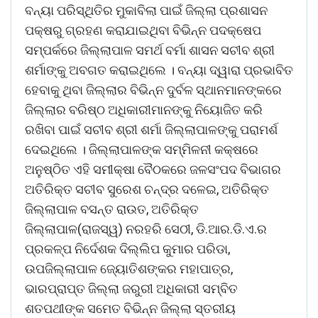
ବନ୍ୟା ପରିସ୍ଥିତିର ମୁକାବିଲା ପାଇଁ ଜିଲ୍ଲା ପ୍ରଶାସନ
ପକ୍ଷରୁ ଗ୍ରହଣ କରାଯାଇଥିବା ବିଭିନ୍ନ ପଦକ୍ଷେପ
ସମ୍ପର୍କରେ ଜିଲ୍ଲାପାଳ ସମର୍ଥ ବର୍ମା ଶାସନ ସଚୀବ ଶ୍ରୀ
ଶର୍ମାଙ୍କୁ ଅବଗତ କରାଇଥିଲେ । ବନ୍ୟା ଦ୍ୱାରା ପ୍ରଭାବିତ
ହେବାକୁ ଥିବା ଜିଲ୍ଲାର ବିଭିନ୍ନ ଦୁର୍ବଳ ସ୍ଥାନମାନଙ୍କରେ
ଜିଲ୍ଲାର ବରିଷ୍ଠ ଅଧିକାରୀମାନଙ୍କୁ ନିୟୋଜିତ କରି
ରଖିବା ପାଇଁ ସଚୀବ ଶ୍ରୀ ଶର୍ମା ଜିଲ୍ଲାପାଳଙ୍କୁ ପରାମର୍ଶ
ଦେଇଥିଲେ । ଜିଲ୍ଲାପାଳଙ୍କ ସମ୍ମିଳନୀ କକ୍ଷରେ
ଅନୁଷ୍ଠିତ ଏହି ସମୀକ୍ଷା ବୈଠକରେ ଜଳସଂପଦ ବିଭାଗର
ଅତିରିକ୍ତ ସଚୀବ ସୁରେଶ ଚନ୍ଦ୍ର ଦଳେଇ, ଅତିରିକ୍ତ
ଜିଲ୍ଲାପାଳ ବସନ୍ତ ରାଉତ, ଅତିରିକ୍ତ
ଜିଲ୍ଲାପାଳ(ରାଜସ୍ୱ) ନରହରି ସେଠୀ, ଡି.ଆର.ଡି.ଏ.ର
ପ୍ରକଳ୍ପ ନିର୍ଦେଶକ ଦିଲ୍ଲିପ କୁମାର ପରିଡା,
ଉପଜିଲ୍ଲାପାଳ ଜ୍ୟୋତିଶଙ୍କର ମହାପାତ୍ର,
ଭାରପ୍ରାପ୍ତ ଜିଲ୍ଲା ଜରୁରୀ ଅଧିକାରୀ ସମ୍ବିତ
ଶତପଥୀଙ୍କ ସମେତ ବିଭିନ୍ନ ଜିଲ୍ଲା ସ୍ତରୀୟ