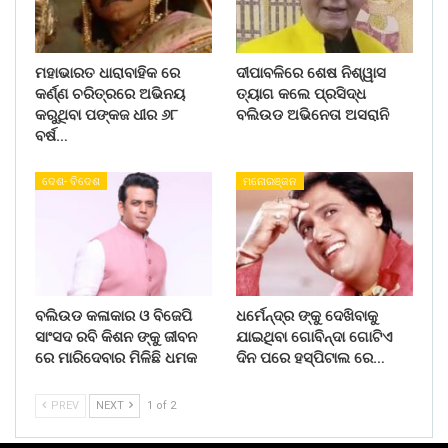
ମହାଭାରତ ଧାରାବାହିକ ରେ
ଦୀପାବଳିରେ ଶେଷ ନିଶ୍ୱାସ
କର୍ଣ୍ଣ ଚରିତ୍ରରେ ଅଭିନୟ
ତ୍ୟାଗ କଲେ ପ୍ରସିଦ୍ଧ
କରୁଥିବା ପଙ୍କଜ ଧୀର ୬୮
ବଲିଉଡ ଅଭିନେତା ଅସରାନି
ବର୍ଷ…
ଦେଶ- ବିଦେଶ
ମନୋରଞ୍ଜନ
ବଲିଉଡ କଳାକାର ଓ ବିଜେପି
ଧର୍ମେନ୍ଦ୍ର ଙ୍କୁ ଦେଖିବାକୁ
ସାଂସଦ ରବି କିଶନ ଙ୍କୁ ଜୀବନ
ଯାଇଥିବା ଗୋବିନ୍ଦା ଗୋଟିଏ
ରେ ମାରିଦେବାର ମିଳିଛି ଧମକ
ଦିନ ପରେ ହସ୍ପିଟାଲ ରେ…
PREV
NEXT
1 of 2