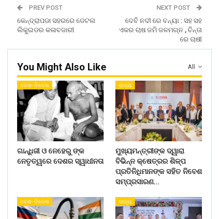
PREV POST
NEXT POST
କେନ୍ଦ୍ରାପଡା ସହରରେ ଡେଟଲ
ଦେବି ନଦୀ ରେ ବନ୍ୟା : ସହ ସହ
ଲିକୁଇଡର କଳାବଜାରୀ
ଏକର ଚାଷ ଜମି ଜଳମଗ୍ନ , ଚିନ୍ତା
ରେ ଚାଷୀ
You Might Also Like
All
ଦେଶ- ବିଦେଶ
ରାଜ୍ୟ
ଗାନ୍ଧିଜୀ ଓ ନେହେରୁ ଙ୍କ
ମୁଖ୍ୟମନ୍ତ୍ରୀଙ୍କ ଦ୍ୱାରା
ନେତୃତ୍ୱରେ ଦେଶର ସ୍ୱାଧୀନତା
ବିଭିନ୍ନ କ୍ଷେତ୍ରର ଶିଳ୍ପ
ପ୍ରତିନିଧିମାନଙ୍କ ସହିତ ନିବେଶ
ସମ୍ପ୍ରସାରଣ…
ଦେଶ- ବିଦେଶ
ରାଜ୍ୟ