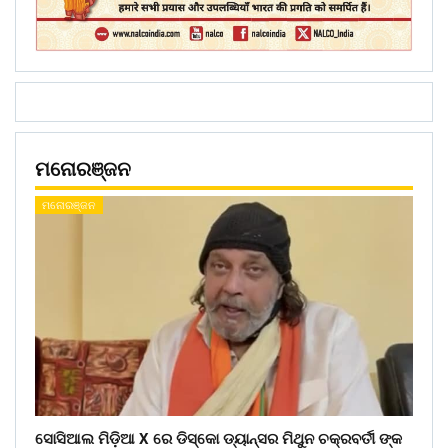
ମନୋରଞ୍ଜନ
ମନୋରଞ୍ଜନ
ସୋସିଆଲ ମିଡ଼ିଆ X ରେ ଡିସ୍କୋ ଡ୍ୟାନ୍ସର ମିଥୁନ ଚକ୍ରବର୍ତୀ ଙ୍କ