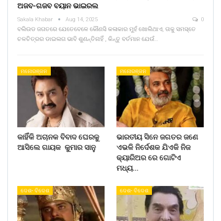
ଅଜବ-ଗଜବ ବୟାନ ଭାଇରଲ
Sakala Khabar
Aug 14, 2025
0
ବଲିଉଡ ଜଗତରେ ଯେତେବେଳେ କୌଣସି କଳାକାର ମୁହଁ ଖୋଲିଥାଏ, ତାକୁ ସମସ୍ତେ
ଚଳଚିତ୍ରର ଡାଇଲଗ ଭାବି ଶୁଣନ୍ତିନାହିଁ , କିନ୍ତୁ ବର୍ତମାନ ଯେଉଁ…
ମନୋରଞ୍ଜନ
ମନୋରଞ୍ଜନ
କାହିଁକି ଅଚାନକ ବିବାଦ ଘେରକୁ
ଭାରତୀୟ ସିନେ ଜଗତର ଜଣେ
ଆସିଲେ ଗାୟକ କୁମାର ସାନୁ
ଏଭଳି ନିର୍ଦେଶକ ଯିଏକି ନିଜ
କ୍ୟାରିଅର ରେ ଗୋଟିଏ
ମଧ୍ୟ…
ଦେଶ- ବିଦେଶ
ଦେଶ- ବିଦେଶ