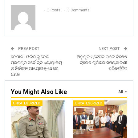
0 Posts
0 Comments
PREV POST
NEXT POST
ନେପାଳ : ଓଲିଙ୍କୁ ନେଇ
ଅନୁଗୁଳ ଷ୍ଟେସନ ଠାରେ ବିଶେଷ
ପ୍ରଚଣ୍ଡ ସର୍ବୋଚ୍ଚ ନ୍ୟାୟାଳୟ
ଟ୍ରେନ ଗୁଡିକର ସମୟସାରଣୀ
ଓ ନିର୍ବାଚନ ଆୟୋଗକୁ ଦେଲେ
ପରିବର୍ତ୍ତିତ
ଧମକ
You Might Also Like
All
UNCATEGORIZED
UNCATEGORIZED