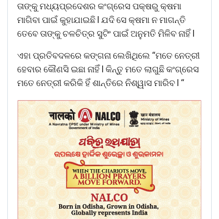
ତାଙ୍କୁ ମଧ୍ୟପ୍ରଦେଶର କଂଗ୍ରେସ ପକ୍ଷରୁ କ୍ଷମା
ମାଗିବା ପାଇଁ କୁହାଯାଇଛି l ଯଦି ସେ କ୍ଷମା ନ ମାଗନ୍ତି
ତେବେ ତାଙ୍କୁ ଚଳଚିତ୍ର ସୁଟିଂ ପାଇଁ ଅନୁମତି ମିଳିବ ନାହିଁ l
ଏହା ପ୍ରତିବଦଳରେ କଙ୍ଗନା ଲେଖିଥିଲେ “ମତେ ନେତ୍ରୀ
ହେବାର କୌଣସି ଇଛା ନାହିଁ l କିନ୍ତୁ ମତେ ଲାଗୁଛି କଂଗ୍ରେସ
ମତେ ନେତ୍ରୀ କରିକି ହିଁ ଶାନ୍ତିରେ ନିଶ୍ୱାସ ମାରିବ l “