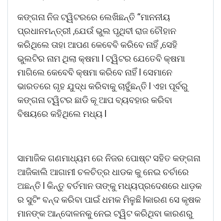
କଙ୍ଗନା ନିଜ ଟ୍ୱିଟରରେ ଲେଖିଛନ୍ତି “ମାନନୀୟ
ପ୍ରଧାନମନ୍ତ୍ରୀ ,ଯେଉଁ ଭୁଲ ପୃଥିବୀ ରାଜ ଚୌହାନ
କରିଥିଲେ ତାହା ଆପଣ କେବେବି କରିବେ ନାହିଁ ,ସେହି
ଭୁଲଟିର ନାମ ଥିଲା କ୍ଷମା l ଟ୍ୱିଟର ଯେତେବି କ୍ଷମା
ମାଗିଲେ କେବେବି କ୍ଷମା କରିବେ ନାହିଁ l ସେମାନେ
ଭାରତରେ ଗୃହ ଯୁଦ୍ଧ କରିବାକୁ ଚାହୁଁଛନ୍ତି l ଏହା ପୂର୍ବରୁ
କଙ୍ଗନା ଟ୍ୱିଟର ଛାଡି କୂ ଆପ ବ୍ୟବହାର କରିବା
ବିଷୟରେ କହିଥିଲେ ମଧ୍ୟ l
ସାମାଜିକ ଗଣମାଧ୍ୟମ ରେ ନିଜର ପୋଷ୍ଟ ସହିତ କଙ୍ଗନା
ଆଜିକାଲି ଆଗାମୀ ଚଳଚିତ୍ର ଧାଡକ କୁ ନେଇ ଚର୍ଚାରେ
ଅଛନ୍ତି l କିନ୍ତୁ ବର୍ତମାନ ତାଙ୍କୁ ମଧ୍ୟପ୍ରଦେଶରେ ଧାଡ଼କ
ର ସୁଟିଂ ବନ୍ଦ କରିବା ପାଇଁ ଧମକ ମିଳୁଛି lକାରଣ ସେ କୃଷକ
ମାନଙ୍କ ଆନ୍ଦୋଳନକୁ ନେଇ ଟ୍ୱିଟ କରିଥିବା କାରଣରୁ