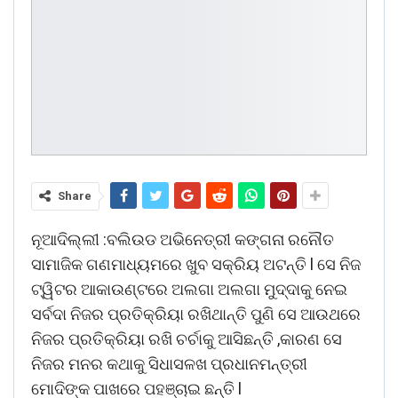
Share
ନୂଆଦିଲ୍ଲୀ :ବଲିଉଡ ଅଭିନେତ୍ରୀ କଙ୍ଗନା ରନୌତ
ସାମାଜିକ ଗଣମାଧ୍ୟମରେ ଖୁବ ସକ୍ରିୟ ଅଟନ୍ତି l ସେ ନିଜ
ଟ୍ୱିଟର ଆକାଉଣ୍ଟରେ ଅଲଗା ଅଲଗା ମୁଦ୍ଦାକୁ ନେଇ
ସର୍ବଦା ନିଜର ପ୍ରତିକ୍ରିୟା ରଖିଥାନ୍ତି ପୁଣି ସେ ଆଉଥରେ
ନିଜର ପ୍ରତିକ୍ରିୟା ରଖି ଚର୍ଚାକୁ ଆସିଛନ୍ତି ,କାରଣ ସେ
ନିଜର ମନର କଥାକୁ ସିଧାସଳଖ ପ୍ରଧାନମନ୍ତ୍ରୀ
ମୋଦିଙ୍କ ପାଖରେ ପହଞ୍ଚାଇ ଛନ୍ତି l