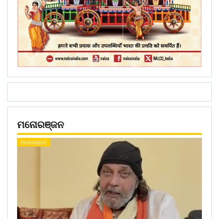
ମନୋରଞ୍ଜନ
ମନୋରଞ୍ଜନ