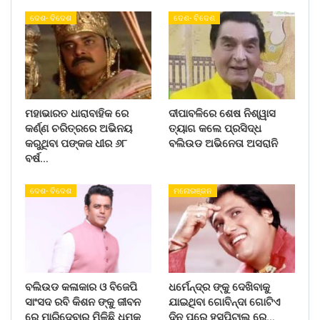
ଦେଶ- ବିଦେଶ
ଦେଶ- ବିଦେଶ
ମହାଭାରତ ଧାରାବାହିକ ରେ
ଦୀପାବଳିରେ ଶେଷ ନିଶ୍ୱାସ
କର୍ଣ୍ଣ ଚରିତ୍ରରେ ଅଭିନୟ
ତ୍ୟାଗ କଲେ ପ୍ରସିଦ୍ଧ
କରୁଥିବା ପଙ୍କଜ ଧୀର ୬୮
ବଲିଉଡ ଅଭିନେତା ଅସରାନି
ବର୍ଷ…
ଦେଶ- ବିଦେଶ
ମନୋରଞ୍ଜନ
ବଲିଉଡ କଳାକାର ଓ ବିଜେପି
ଧର୍ମେନ୍ଦ୍ର ଙ୍କୁ ଦେଖିବାକୁ
ସାଂସଦ ରବି କିଶନ ଙ୍କୁ ଜୀବନ
ଯାଇଥିବା ଗୋବିନ୍ଦା ଗୋଟିଏ
ରେ ମାରିଦେବାର ମିଳିଛି ଧମକ
ଦିନ ପରେ ହସ୍ପିଟାଲ ରେ…