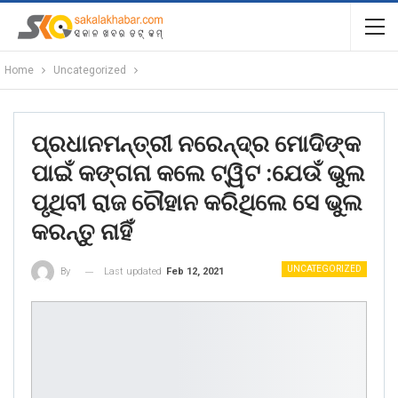
Home
Uncategorized
ପ୍ରଧାନମନ୍ତ୍ରୀ ନରେନ୍ଦ୍ର ମୋଦିଙ୍କ
ପାଇଁ କଙ୍ଗନା କଲେ ଟ୍ୱିଟ :ଯେଉଁ ଭୁଲ
ପୃଥିବୀ ରାଜ ଚୌହାନ କରିଥିଲେ ସେ ଭୁଲ
କରନ୍ତୁ ନାହିଁ
UNCATEGORIZED
Last updated
Feb 12, 2021
By