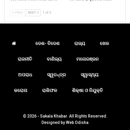
PREV
NEXT
1 of 2
ଦେଶ- ବିଦେଶ
ରାଜ୍ୟ
ଖେଳ
ରାଜନୀତି
ବାଣିଜ୍ୟ
ମନୋରଞ୍ଜନ
ଅପରାଧ
ସ୍ୱତନ୍ତ୍ର
ସ୍ୱାସ୍ଥ୍ୟ
କରୋନା
ରାଶିଫଳ
ଶିକ୍ଷା ଓ ନିଯୁକ୍ତି
© 2026 - Sakala Khabar. All Rights Reserved.
Designed by
Web Odisha