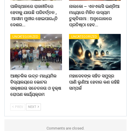
ପାକିସ୍ଥାନରେ ରାଜନୀତିରେ
ନାଲକୋ – ଏନଏଲସି ଇଣ୍ଡିଆ
ହେବାକୁ ଯାଉଛି ପରିବର୍ତ୍ତନ ,
ମଧ୍ୟରେ ମିଳିତ ଉଦ୍ୟମ
ଆସୀମ ମୁନୀର ହୋଇପାରନ୍ତି
ଚୁକ୍ତିନାମା : ଅନୁଗୋଳରେ
ଦେଶର…
ପ୍ରତିଷ୍ଠା ହେବ…
UNCATEGORIZED
UNCATEGORIZED
ଆଞ୍ଚଳିକ ଉଚ୍ଚ ମାଧ୍ୟମିକ
ମହାଦେବଙ୍କ ସହିତ ସମୁଦ୍ର
ବିଦ୍ୟାଳୟରେ ଭୋଟର
ପାଣି ଲୁଣିଆ ହେବାର କଣ ରହିଛି
ସାକ୍ଷରତା ସଚେତନତା ଓ ବୃକ୍ଷ
ସମ୍ପର୍କ
ରୋପଣ କାର୍ଯ୍ୟକ୍ରମ
PREV
NEXT
Comments are closed.