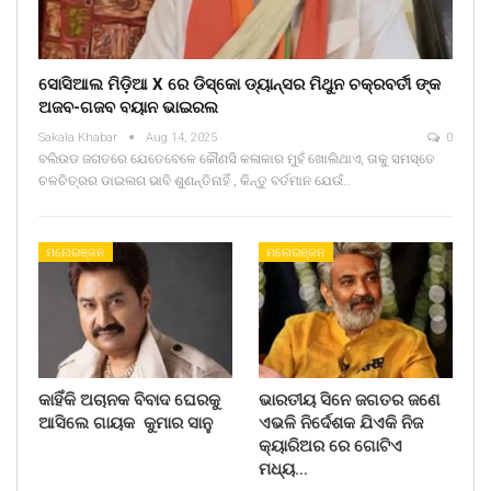
ସୋସିଆଲ ମିଡ଼ିଆ X ରେ ଡିସ୍କୋ ଡ୍ୟାନ୍ସର ମିଥୁନ ଚକ୍ରବର୍ତୀ ଙ୍କ
ଅଜବ-ଗଜବ ବୟାନ ଭାଇରଲ
Sakala Khabar
Aug 14, 2025
0
ବଲିଉଡ ଜଗତରେ ଯେତେବେଳେ କୌଣସି କଳାକାର ମୁହଁ ଖୋଲିଥାଏ, ତାକୁ ସମସ୍ତେ
ଚଳଚିତ୍ରର ଡାଇଲଗ ଭାବି ଶୁଣନ୍ତିନାହିଁ , କିନ୍ତୁ ବର୍ତମାନ ଯେଉଁ…
ମନୋରଞ୍ଜନ
ମନୋରଞ୍ଜନ
କାହିଁକି ଅଚାନକ ବିବାଦ ଘେରକୁ
ଭାରତୀୟ ସିନେ ଜଗତର ଜଣେ
ଆସିଲେ ଗାୟକ କୁମାର ସାନୁ
ଏଭଳି ନିର୍ଦେଶକ ଯିଏକି ନିଜ
କ୍ୟାରିଅର ରେ ଗୋଟିଏ
ମଧ୍ୟ…