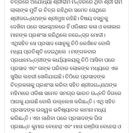
ଚିତ୍ରରେ ଅଯୋଧ୍ୟା ଶ୍ରୀରାମ ମନ୍ଦିରରେ ଥିବା ଶ୍ରୀ ରାମ
ଲାଲାଙ୍କ ମୁର୍ତି ର ଚିତ୍ର ରହିଥିବା ସମେତ ସେଥିରେ
ଶ୍ରୀଜଗନ୍ନାଥଙ୍କ ଶ୍ରୀମୁଖ ରହିଛି। ବିଷୟ ବସ୍ତୁକୁ
ଦେଖିବା ପରେ ସଭାସ୍ଥଳରେ ହିଁ ଓଡିଶାର କଳା ଓ କଳାକାର
ମାନଙ୍କ ପ୍ରଶଂସା କରିଥିଲେ ନରେନ୍ଦ୍ର ମୋଦୀ।
ଏଥିସହିତ ସେ ପ୍ରସାଦ ସୋନୁକୁ ଚିଠି ଲେଖିବେ ବୋଲି
ମଧ୍ୟ ପ୍ରତିଶୃତି ଦେଇଥିଲେ । ମଙ୍ଗଳବାର
ପ୍ରଧାନମନ୍ତ୍ରୀଙ୍କ କାର୍ଯ୍ୟାଳୟରୁ ଚିଠି ଆସିବା ପରେ
ପ୍ରସାଦ ଏବଂ ତାଙ୍କ ପରିବାର ଲୋକଙ୍କ ମଧ୍ୟରେ ଏକ
ଖୁସିର ଲହରୀ ଖେଳିଯାଇଛି। ଚିଠିରେ ପ୍ରସାଦଙ୍କ
ଚିତ୍ରକଳାକୁ ପ୍ରଶଂସା କରିବା ସହିତ ଶ୍ରୀଜଗନ୍ନାଥଙ୍କ
ମହିମାରେ ଓଡିଶା ସମେତ ସମଗ୍ର ଭାରତ ଉନ୍ନତି ଦିଗରେ
ଆଗକୁ ଯାଉଛି ବୋଲି ଉଲ୍ଲେଖ କରିଛନ୍ତି। ଏଥି ସହିତ
ପ୍ରସାଦଙ୍କ ଉଜ୍ୱଳ ଭବିଷ୍ୟାତର କାମନା ମଧ୍ୟ
କରିଛନ୍ତି। ଏହା ଜାଣିବା ପରେ ପ୍ରସାଦଙ୍କ ପିତା
ପ୍ରଶାନ୍ତ କୁମାର ବେହେରା ଏବଂ ମାତା ରଞ୍ଜିତା ବେହେରା ଓ