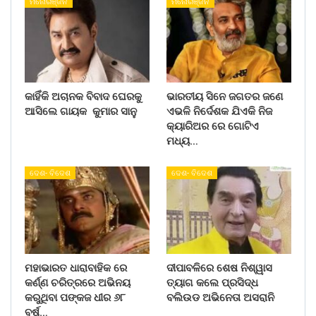
ମନୋରଞ୍ଜନ
ମନୋରଞ୍ଜନ
କାହିଁକି ଅଚାନକ ବିବାଦ ଘେରକୁ
ଭାରତୀୟ ସିନେ ଜଗତର ଜଣେ
ଆସିଲେ ଗାୟକ କୁମାର ସାନୁ
ଏଭଳି ନିର୍ଦେଶକ ଯିଏକି ନିଜ
କ୍ୟାରିଅର ରେ ଗୋଟିଏ
ମଧ୍ୟ…
ଦେଶ- ବିଦେଶ
ଦେଶ- ବିଦେଶ
ମହାଭାରତ ଧାରାବାହିକ ରେ
ଦୀପାବଳିରେ ଶେଷ ନିଶ୍ୱାସ
କର୍ଣ୍ଣ ଚରିତ୍ରରେ ଅଭିନୟ
ତ୍ୟାଗ କଲେ ପ୍ରସିଦ୍ଧ
କରୁଥିବା ପଙ୍କଜ ଧୀର ୬୮
ବଲିଉଡ ଅଭିନେତା ଅସରାନି
ବର୍ଷ…