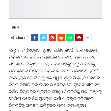
0
Share
କନ୍ଧମାଳ :(ସଞ୍ଜୟ କୁମାର ପାଣିଗ୍ରାହୀ): ଗତ ସାଧାରଣ
ନିର୍ବାଚନ ରେ ନିର୍ବାଚନ ପ୍ରଚାର ଗସ୍ତରେ ମଇ ମାସ ୧୧
ତାରିଖରେ କନ୍ଧମାଳ ଜିଲା ସଦର ମହକୁମା ଫୁଲବାଣୀକୁ
ପ୍ରଚାରରେ ଆସିଥିବା ବେଳେ ଭାରତର ପ୍ରଧାନମନ୍ତ୍ରୀ
ନରେନ୍ଦ୍ର ମୋଦୀଙ୍କୁ ଏକ ସ୍ୱତନ୍ତ୍ର ଓ ଭିନ୍ନ ଧରଣର
ଚିତ୍ର ତିଆରି କରି ଉପହାର ଦେଇଥିଲେ ଫୁଲବାଣୀର ୧୭
ବର୍ଷିୟ ଚିତ୍ରକର ପ୍ରସାଦ ସୋନୁ। ଚିତ୍ରଟିକୁ ସଭା ମଞ୍ଝରୁ
ଦେଖିବା ପରେ ନିଜ ସୁରକ୍ଷା କର୍ମୀ ମାନଙ୍କ ଜରିଆରେ
ଚିତ୍ରଟିକୁ ଗ୍ରହଣ କରିଥିଲେ ପ୍ରଧାନମନ୍ତ୍ରୀ।