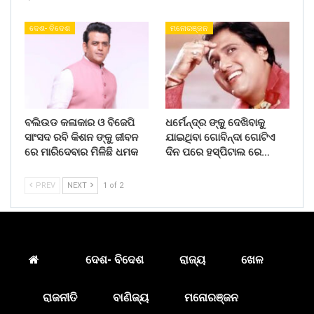
ଦେଶ- ବିଦେଶ
ମନୋରଞ୍ଜନ
ବଲିଉଡ କଳାକାର ଓ ବିଜେପି
ଧର୍ମେନ୍ଦ୍ର ଙ୍କୁ ଦେଖିବାକୁ
ସାଂସଦ ରବି କିଶନ ଙ୍କୁ ଜୀବନ
ଯାଇଥିବା ଗୋବିନ୍ଦା ଗୋଟିଏ
ରେ ମାରିଦେବାର ମିଳିଛି ଧମକ
ଦିନ ପରେ ହସ୍ପିଟାଲ ରେ…
PREV
NEXT
1 of 2
ଦେଶ- ବିଦେଶ
ରାଜ୍ୟ
ଖେଳ
ରାଜନୀତି
ବାଣିଜ୍ୟ
ମନୋରଞ୍ଜନ