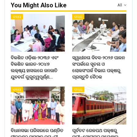
You Might Also Like
All
ରାଜ୍ୟ
ରାଜ୍ୟ
ବିକଶିତ ଓଡ଼ିଶା-୨୦୩୬ ଏବଂ
ସ୍ୱାଧୀନତା ଦିବସ-୨୦୨୬ ପାଳନ
ବିକଶିତ ଭାରତ-୨୦୪୭
ସଂପର୍କରେ ସୂଚନା ଓ
ଲକ୍ଷ୍ୟ ହାସଲରେ ଜନଜାତି
ଲୋକସଂପର୍କ ବିଭାଗ ପକ୍ଷରୁ
ଯୁବବର୍ଗ ଗୁରୁତ୍ୱପୂର୍ଣ୍ଣ…
ପ୍ରସ୍ତୁତି ବୈଠକ
ରାଜ୍ୟ
ରାଜ୍ୟ
ବିଧାନସଭା ପରିସରରେ ପଣ୍ଡିତ
ପୂର୍ବତଟ ରେଳପଥ ପକ୍ଷରୁ
ନୀଳକଣ୍ଠ ଦାସଙ୍କ ଜୟନ୍ତୀ
ପୁରୀ–ସୋଲାପୁର ସ୍ପେଶାଲ୍