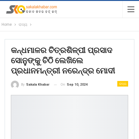
Home
ରାଜ୍ୟ
କନ୍ଧମାଳର ଚିତ୍ରଶିଳ୍ପୀ ପ୍ରସାଦ
ସୋନୁଙ୍କୁ ଚିଠି ଲେଖିଲେ
ପ୍ରଧାନମନ୍ତ୍ରୀ ନରେନ୍ଦ୍ର ମୋଦୀ
ରାଜ୍ୟ
On
Sep 10, 2024
By
Sakala Khabar