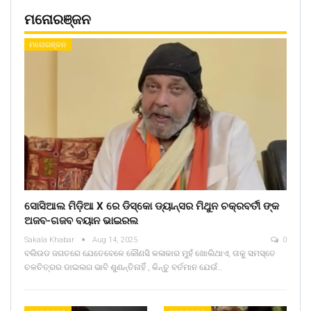
ମନୋରଞ୍ଜନ
ମନୋରଞ୍ଜନ
ସୋସିଆଲ ମିଡ଼ିଆ X ରେ ଡିସ୍କୋ ଡ୍ୟାନ୍ସର ମିଥୁନ ଚକ୍ରବର୍ତୀ ଙ୍କ
ଅଜବ-ଗଜବ ବୟାନ ଭାଇରଲ
Sakala Khabar
Aug 14, 2025
0
ବଲିଉଡ ଜଗତରେ ଯେତେବେଳେ କୌଣସି କଳାକାର ମୁହଁ ଖୋଲିଥାଏ, ତାକୁ ସମସ୍ତେ
ଚଳଚିତ୍ରର ଡାଇଲଗ ଭାବି ଶୁଣନ୍ତିନାହିଁ , କିନ୍ତୁ ବର୍ତମାନ ଯେଉଁ…