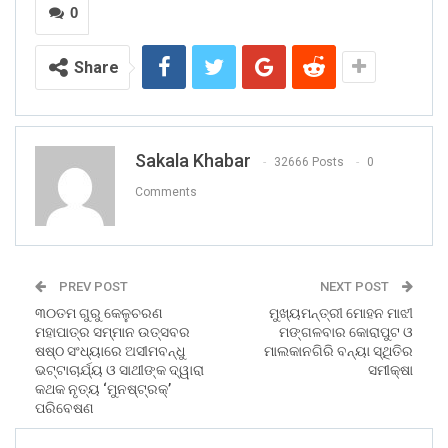
0
Share
Sakala Khabar
32666 Posts
0
Comments
PREV POST
NEXT POST
୩୦ତମ ଗୁରୁ କେଳୁଚରଣ
ମୁଖ୍ୟମନ୍ତ୍ରୀ ମୋହନ ମାଝୀ
ମହାପାତ୍ର ସମ୍ମାନ ଉତ୍ସବର
ମଙ୍ଗଳବାର କୋରାପୁଟ ଓ
ଷଷ୍ଠ ସଂଧ୍ୟାରେ ଅସୀମବନ୍ଧୁ
ମାଲକାନଗିରି ବନ୍ୟା ସ୍ଥିତିର
ଭଟ୍ଟାଚାର୍ଯ୍ୟ ଓ ସାଥୀଙ୍କ ଦ୍ୱାରା
ସମୀକ୍ଷା
କଥକ ନୃତ୍ୟ ‘ମୁନଷ୍ଟ୍ରକ୍‌’
ପରିବେଷଣ