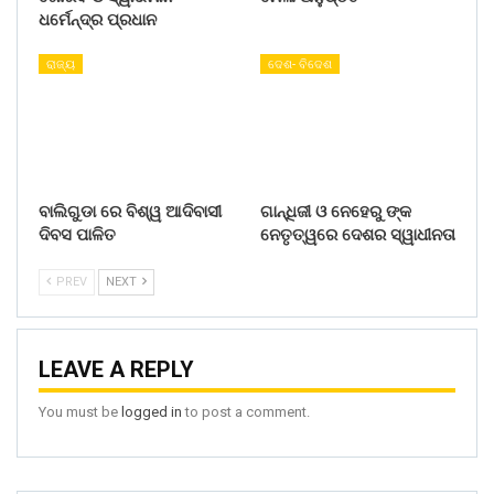
ଧର୍ମେନ୍ଦ୍ର ପ୍ରଧାନ
ରାଜ୍ୟ
ଦେଶ- ବିଦେଶ
ବାଲିଗୁଡା ରେ ବିଶ୍ୱ ଆଦିବାସୀ
ଗାନ୍ଧିଜୀ ଓ ନେହେରୁ ଙ୍କ
ଦିବସ ପାଳିତ
ନେତୃତ୍ୱରେ ଦେଶର ସ୍ୱାଧୀନତା
PREV
NEXT
LEAVE A REPLY
You must be
logged in
to post a comment.