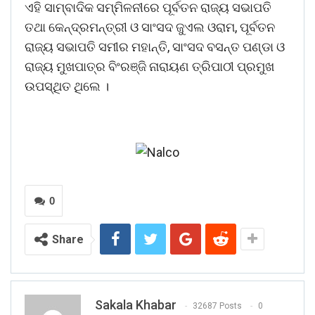
ଏହି ସାମ୍ବାଦିକ ସମ୍ମିଳନୀରେ ପୂର୍ବତନ ରାଜ୍ୟ ସଭାପତି
ତଥା କେନ୍ଦ୍ରମନ୍ତ୍ରୀ ଓ ସାଂସଦ ଜୁଏଲ ଓରାମ, ପୂର୍ବତନ
ରାଜ୍ୟ ସଭାପତି ସମୀର ମହାନ୍ତି, ସାଂସଦ ବସନ୍ତ ପଣ୍ଡା ଓ
ରାଜ୍ୟ ମୁଖପାତ୍ର ବିଂରଞ୍ଜି ନାରାୟଣ ତ୍ରିପାଠୀ ପ୍ରମୁଖ
ଉପସ୍ଥିତ ଥିଲେ ।
0
Share
Sakala Khabar
32687 Posts
0