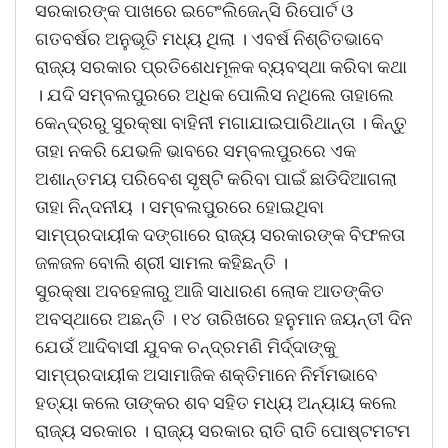
ସରକାରଙ୍କ ପାଖରେ ଇଟେଂଲିଜେନ୍ସି ରିପୋର୍ଟ ଓ
ଗତବର୍ଷର ଅନୁଭୂତି ମଧ୍ୟ ଥିଲା । ଏବର୍ଷ ନିଶ୍ଚିତଭାବେ
ରାଜ୍ୟ ସରକାର ପ୍ରତିଶେଧମୂଳକ ବ୍ୟବସ୍ଥା କରିବା କଥା
। ଯଦି ସମ୍ବଲପୁରରେ ଅଧିକ ପୋଲିସ ନଥିଲେ ତାହାଲେ
କେନ୍ଦ୍ରରୁ ସୁରକ୍ଷା ବାହିନୀ ମଗାଯାଇପାରିଥାନ୍ତା । କିନ୍ତୁ
ତାହା ନକରି ଯେଭଳି ଭାବରେ ସମ୍ବଲପୁରରେ ଏକ
ଅଶାନ୍ତମୟ ପରିବେଶ ସୃଷ୍ଟି କରିବା ପାଇଁ ଛାଡିଦିଆଗଲା
ତାହା ନିନ୍ଦନୀୟ । ସମ୍ବଲପୁରରେ ହୋଇଥିବା
ସାମ୍ପ୍ରଦାୟୀକ ଦଙ୍ଗାରେ ରାଜ୍ୟ ସରକାରଙ୍କ ବିଫଳତା
ଜଳଜଳ ବୋଲି ଶ୍ରୀ ସାମଲ କହିଛନ୍ତି ।
ସୁରକ୍ଷା ଅବହେଳାରୁ ଆଜି ସାଧାରଣ ଲୋକ ଆତଙ୍କିତ
ଅବସ୍ଥାରେ ଅଛନ୍ତି । ୧୪ ତାରିଖରେ ହନୁମାନ ଜୟନ୍ତୀ ଦିନ
ଯେଉଁ ଆଦିବାସୀ ଯୁବକ ଚନ୍ଦ୍ରମଣି ମିର୍ଦ୍ଦାଙ୍କୁ
ସାମ୍ପ୍ରଦାୟୀକ ଅସାମାଜିକ ଶକ୍ତିମାନେ ନିର୍ମମଭାବେ
ହତ୍ୟା କଲେ ତାଙ୍କର ଶବ ସହିତ ମଧ୍ୟ ଅନ୍ୟାୟ କଲେ
ରାଜ୍ୟ ସରକାର । ରାଜ୍ୟ ସରକାର ରାତି ରାତି ପୋଷ୍ଟମଟମ