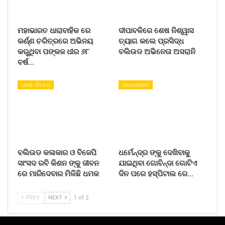
ମହାଭାରତ ଧାରାବାହିକ ରେ
ଦୀପାବଳିରେ ଶେଷ ନିଶ୍ୱାସ
କର୍ଣ୍ଣ ଚରିତ୍ରରେ ଅଭିନୟ
ତ୍ୟାଗ କଲେ ପ୍ରସିଦ୍ଧ
କରୁଥିବା ପଙ୍କଜ ଧୀର ୬୮
ବଲିଉଡ ଅଭିନେତା ଅସରାନି
ବର୍ଷ…
ଦେଶ- ବିଦେଶ
ମନୋରଞ୍ଜନ
ବଲିଉଡ କଳାକାର ଓ ବିଜେପି
ଧର୍ମେନ୍ଦ୍ର ଙ୍କୁ ଦେଖିବାକୁ
ସାଂସଦ ରବି କିଶନ ଙ୍କୁ ଜୀବନ
ଯାଇଥିବା ଗୋବିନ୍ଦା ଗୋଟିଏ
ରେ ମାରିଦେବାର ମିଳିଛି ଧମକ
ଦିନ ପରେ ହସ୍ପିଟାଲ ରେ…
PREV
NEXT
1 of 2