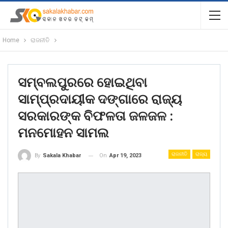
Home
ରାଜନୀତି
ସମ୍ବଲପୁରରେ ହୋଇଥିବା
ସାମ୍ପ୍ରଦାୟୀକ ଦଙ୍ଗାରେ ରାଜ୍ୟ
ସରକାରଙ୍କ ବିଫଳତା ଜଳଜଳ :
ମନମୋହନ ସାମଲ
ରାଜନୀତି
ରାଜ୍ୟ
On
Apr 19, 2023
By
Sakala Khabar