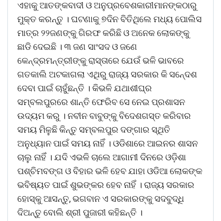
ଏହାକୁ ଆତଙ୍କବାଦୀ ଓ ଅନୁପ୍ରବେଶକାରୀମାନଙ୍କଠାରୁ
ମୁକ୍ତ କରନ୍ତୁ । ଘଟଣାକୁ ୭ଦିନ ବିତିଥିଲେ ମଧ୍ୟ ପୋଲିସ
ମାତ୍ର ୨୨ଜଣଙ୍କୁ ଗିରଫ କରିଛି ଓ ଅନେକ ଲୋକଙ୍କୁ
ଛାଡି ଦେଇଛି । ୩ ଜଣ ସାଂସଦ ଓ ଜଣେ
କେନ୍ଦ୍ରମନ୍ତ୍ରୀଙ୍କୁ ରାସ୍ତାରେ ଯେଉଁ ଭଳି ଭାବରେ
ଗତକାଲି ଅଟକାଗଲା ଏଥିରୁ ରାଜ୍ୟ ସରକାର କି ସନେ୍ଦଶ
ଦେବା ପାଇଁ ଚାହୁଁଛନ୍ତି । କିଭଳି ଯଥାଶୀଘ୍ର
ସମ୍ବଲପୁରରେ ଶାନ୍ତି ଫେରିବ ସେ ନେଇ ପ୍ରଶାସନ
ଉଦ୍ୟମ କରୁ । ନବୀନ ବାବୁଙ୍କୁ ବିଦେଶଗସ୍ତ କରିବାର
ସମୟ ମିଳୁଛି କିନ୍ତୁ ସମ୍ବଲପୁର ଦଙ୍ଗାର ସ୍ଥିତି
ଅନୁଧ୍ୟାନ ପାଇଁ ସମୟ ନାହିଁ । ଓଡିଶାରେ ଆଇନର ଶାସନ
ଚାଲୁ ନାହିଁ । ଯଦି ଏଭଳି ଚାଲେ ଆଗାମୀ ଦିନରେ ଓଡ଼ିଶା
ପଶ୍ଚିମବଙ୍ଗ ଓ ବିହାର ଭଳି ହେବ ଯାହା ଓଡିଆ ଲୋକଙ୍କ
ଭବିଷ୍ୟତ ପାଇଁ ଶୁଭଙ୍କର ହେବ ନାହିଁ । ରାଜ୍ୟ ସରକାର
ହୋସ୍କୁ ଆସନ୍ତୁ, ଭଗବାନ ଏ ସରକାରଙ୍କୁ ସଦବୁଦ୍ଧି
ଦିଅନ୍ତୁ ବୋଲି ଶ୍ରୀ ପୁଜାରୀ କହିଛନ୍ତି ।