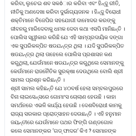
କରିବା, ଲୁଚେଇ ଶବ ସକôାର କରିବା ଏବଂ ହିନ୍ଦୁ ରୀତି,
ନୀତିକୁ ଅଣଦେଖା କରିବା ଦୁର୍ଭାଗ୍ୟଜନକ । ହିନ୍ଦୁ ବିରୋଧୀ
ଶକ୍ତିମାନେ ବିଜେପିର ସହଯୋଗୀ ଦାମୋଦର କରଙ୍କୁ
ଜୀବନରୁ ମାରିଦେବାକୁ ଧମକ ଦେବା କଥା ଏସପି ମାନିଛନ୍ତି ।
ପୋଲିସ ସ୍ୱୀକାର କରିଛି ଯେ ଏହି ସାମ୍ପ୍ରଦାୟିକ ଦଙ୍ଗା
ଏକ ସୁପରିକଳ୍ପିତ ଷଡଯନ୍ତ୍ର ଥିଲା । ଯଦି ସୁପରିକଳ୍ପିତ
ଷଡଯନ୍ତ୍ର ଥିଲା ତାହେଲେ ପୋଲିସ ପ୍ରଶାସନ କଣ
କରୁଥିଲା, ଯେଉଁମାନେ ଷଡଯନ୍ତ୍ର କରୁଥିଲେ ସେମାନଙ୍କୁ
କେଉଁମାନେ ରାଜନୈତିକ ସୁରକ୍ଷା ଦେଉଥିଲେ ବୋଲି ଶ୍ରୀ
ସାମଲ ପ୍ରଶ୍ନ କରିଛନ୍ତି ।
ଶ୍ରୀ ସାମଲ କହିଛନ୍ତି ଯେ ୪୦ବର୍ଷ ହେଲା ସମ୍ବଲପୁରରେ
ବିନା ଲାଇସେନ୍ସରେ ଗୋମାଂସ ଚୋଲାଣ ହେଉଛି । କାହା
ସମର୍ଥନରେ ଏଭଳି କାର୍ଯ୍ୟ ହେଉଛି । ଦେଶବିରୋଧୀ କାମକୁ
ରାଜ୍ୟ ସରକାର ପ୍ରୋତ୍ସାହନ ଦେଉଛନ୍ତି । ଏହି ହନୁମାନ
ଜୟନ୍ତୀରେ ଯେଉଁମାନେ ପଥର ଫିଙ୍ଗି ଗଣ୍ଡଗୋଳ
କଲେ ସେମାନଙ୍କର ‘ଗଡ୍ ଫାଦର’ କିଏ ? ସେମାନଙ୍କ