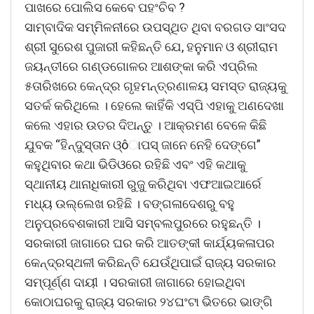
ପାଖରେ ପୋଲିସ କେବେ ପହଂଚିବ ?
ସାମ୍ବାଦିକ ସମ୍ମିଳନୀରେ ଉପସ୍ଥିତ ଥିବା ବରଗଡ ସାଂସଦ
ଶ୍ରୀ ସୁରେଶ ପୁଜାରୀ କହିଛନ୍ତି ଯେ, ହନୁମାନ ଓ ଶ୍ରୀରାମ
ଜୟନ୍ତୀରେ ଗଣ୍ଡଗୋଳର ଆଶଙ୍କା କରି ଏପ୍ରିଲ
୫ତାରିଖରେ କେନ୍ଦ୍ର ଗୃହମନ୍ତ୍ରଣାଳୟ ସମସ୍ତ ରାଜ୍ୟକୁ
ସତର୍କ କରିଥିଲେ । ହେଲେ କାହିଁକି ଏସ୍ପି ଏହାକୁ ଅଣଦେଖା
କଲେ ଏହାର ଉତର ଦିଅନ୍ତୁ । ଆକ୍ରମଣ ବେଳେ କିଛି
ଯୁବକ “ହିନ୍ଦୁସ୍ତାନ ଓ୍ôାପସ୍ ଜାନେ ନେହି ଦେଙ୍ଗେ”
କହୁଥିବାର କଥା ଭିଡିଓରେ ରହିଛି ଏବଂ ଏହି କଥାକୁ
ସ୍ଥାନୀୟ ଥାନାଧିକାରୀ ରୁଜୁ କରିଥିବା ଏଫଆଇଆର୍ରେ
ମଧ୍ୟ ଉଲ୍ଲେଖ ରହିଛି । ବଙ୍ଗଳାଦେଶରୁ ବହୁ
ଅନୁପ୍ରବେଶକାରୀ ଆସି ସମ୍ବଲପୁରରେ ରହୁଛନ୍ତି ।
ସରକାରୀ ଜାଗାରେ ଘର କରି ଆତଙ୍କୀ କାର୍ଯ୍ୟକଳାପର
କେନ୍ଦ୍ରସ୍ଥଳୀ କରିଛନ୍ତି ଯେଉଁଥିପାଇଁ ରାଜ୍ୟ ସରକାର
ସମ୍ପୂର୍ଣ୍ଣ ଦାୟୀ । ସରକାରୀ ଜାଗାରେ ହୋଇଥିବା
କୋଠାଘରକୁ ରାଜ୍ୟ ସରକାର ୨୪ଘଂଟା ଭିତରେ ଭାଙ୍ଗି