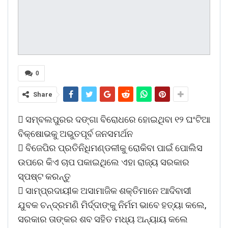
0
Share
 ସମ୍ବଲପୁରର ଦଙ୍ଗା ବିରୋଧରେ ହୋଇଥିବା ୧୨ ଘଂଟିଆ
ବିକ୍ଷୋଭକୁ ଅଭୁତପୂର୍ବ ଜନସମର୍ଥନ
 ବିଜେପିର ପ୍ରତିନିଧିମଣ୍ଡଳୀକୁ ରୋକିବା ପାଇଁ ପୋଲିସ
ଉପରେ କିଏ ଚାପ ପକାଇଥିଲେ ଏହା ରାଜ୍ୟ ସରକାର
ସ୍ପଷ୍ଟ କରନ୍ତୁ
 ସାମ୍ପ୍ରଦାୟୀକ ଅସାମାଜିକ ଶକ୍ତିମାନେ ଆଦିବାସୀ
ଯୁବକ ଚନ୍ଦ୍ରମଣି ମିର୍ଦ୍ଦାଙ୍କୁ ନିର୍ମମ ଭାବେ ହତ୍ୟା କଲେ,
ସରକାର ତାଙ୍କର ଶବ ସହିତ ମଧ୍ୟ ଅନ୍ୟାୟ କଲେ