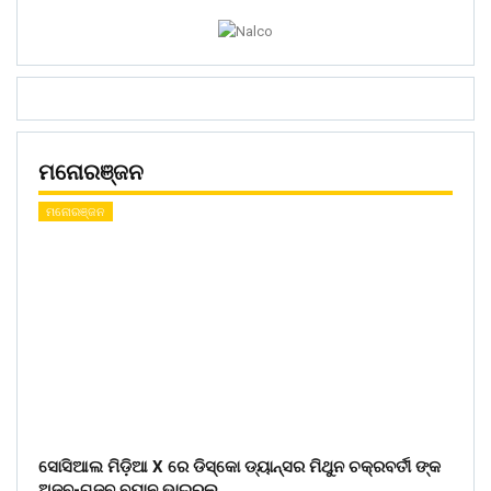
ମନୋରଞ୍ଜନ
ମନୋରଞ୍ଜନ
ସୋସିଆଲ ମିଡ଼ିଆ X ରେ ଡିସ୍କୋ ଡ୍ୟାନ୍ସର ମିଥୁନ ଚକ୍ରବର୍ତୀ ଙ୍କ
ଅଜବ-ଗଜବ ବୟାନ ଭାଇରଲ