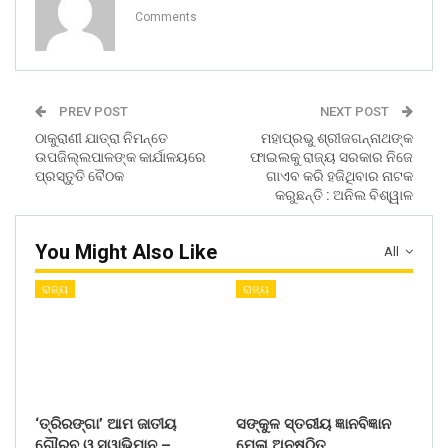
Comments
PREV POST
NEXT POST
ଠାକୁରାଣୀ ଯାତ୍ରା ନିମନ୍ତେ
ମହାପ୍ରଭୁ ଶ୍ରୀଜଗନ୍ନାଥଙ୍କ
ଉପଜିଲ୍ଲପାଳଙ୍କ କାର୍ଯାଳୟରେ
ଫାଇଲକୁ ରାଜ୍ୟ ସରକାର ନିଜେ
ପ୍ରସ୍ତୁତି ବୈଠକ
ଗାଏବ କରି ହଜିଥିବାର ନାଟକ
କରୁଛନ୍ତି : ଅନିଲ ବିଶ୍ୱାଳ
You Might Also Like
All
ରାଜ୍ୟ
ରାଜ୍ୟ
‘ତ୍ରିରଙ୍ଗା’ ଆମ ଜାତୀୟ
ସଙ୍କୁଳ ସ୍ତରୀୟ ଜ୍ଞାନବିଜ୍ଞାନ
ଗୌରବ ଓ ସ୍ୱାଭିମାନ –
ମେଳା ଅନୁଷ୍ଠିତ