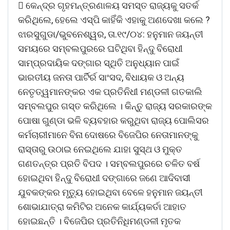
 କେନ୍ଦ୍ର ଗୃହମନ୍ତ୍ରଣାଳୟ ସମସ୍ତ ରାଜ୍ୟକୁ ସତର୍କ
କରିଥିଲେ, ହେଲେ ଏସ୍ପି କାହିଁକି ଏହାକୁ ଅଣଦେଖା କଲେ ?
ଝାରସୁଗୁଡା/ଭୁବନେଶ୍ୱର, ତା.୧୯/୦୪: ହନୁମାନ ଜୟନ୍ତୀ
ସମୟରେ ସମ୍ବଲପୁରରେ ଘଟିଥିବା ହିନ୍ଦୁ ବିରୋଧୀ
ସାମ୍ପ୍ରଦାୟିକ ଦଙ୍ଗାର ସ୍ଥିତି ଅନୁଧ୍ୟାନ ପାଇଁ
ଭାରତୀୟ ଜନତା ପାର୍ଟିର୍ର ସାଂସଦ, ବିଧାୟକ ଓ ଅନ୍ୟ
ନେତୃତ୍ୱମାନଙ୍କର ଏକ ପ୍ରତିନିଧୀ ମଣ୍ଡଳୀ ଗତକାଲି
ସମ୍ବଲପୁର ଗସ୍ତ କରିଥିଲେ । କିନ୍ତୁ ରାଜ୍ୟ ସରକାରଙ୍କ
ପୋଷା ଗୁଣ୍ଡା ଭଳି ବ୍ୟବହାର କରୁଥିବା ରାଜ୍ୟ ପୋଲିସର
କର୍ମଚାରୀମାନେ ବିନା ଦୋଷରେ ବିଜେପିର ନେତାମାନଙ୍କୁ
ରାସ୍ତାରୁ ଉଠାଇ ନେଇଥିଲେ ଯାହା ସୁସ୍ଥ ଓ ମୁକ୍ତ
ଗଣତନ୍ତ୍ର ପ୍ରତି ବିପଦ । ସମ୍ବଲପୁରରେ ଚଳିତ ବର୍ଷ
ହୋଇଥିବା ହିନ୍ଦୁ ବିରୋଧୀ ଦଙ୍ଗାରେ ଜଣେ ଆଦିବାସୀ
ଯୁବକଙ୍କର ମୃତୁ୍ୟ ହୋଇଥିବା ବେଳେ ହନୁମାନ ଜୟନ୍ତୀ
ଶୋଭାଯାତ୍ରା କମିଟିର ଅନେକ କାର୍ଯ୍ୟକର୍ତା ଆହାତ
ହୋଇଛନ୍ତି । ବିଜେପିର ପ୍ରତିନିଧିମଣ୍ଡଳୀ ମୃତକ