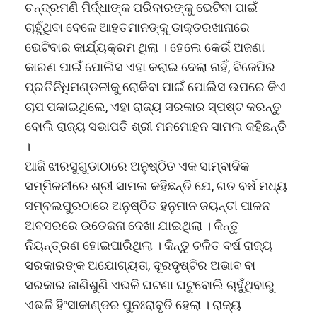
ଚନ୍ଦ୍ରମଣି ମିର୍ଦ୍ଧାଙ୍କ ପରିବାରଙ୍କୁ ଭେଟିବା ପାଇଁ
ଚାହୁଁଥିବା ବେଳେ ଆହତମାନଙ୍କୁ ଡାକ୍ତରଖାନାରେ
ଭେଟିବାର କାର୍ଯ୍ୟକ୍ରମ ଥିଲା । ହେଲେ କେଉଁ ଅଜଣା
କାରଣ ପାଇଁ ପୋଲିସ ଏହା କରାଇ ଦେଲା ନାହିଁ, ବିଜେପିର
ପ୍ରତିନିଧିମଣ୍ଡଳୀକୁ ରୋକିବା ପାଇଁ ପୋଲିସ ଉପରେ କିଏ
ଚାପ ପକାଇଥିଲେ, ଏହା ରାଜ୍ୟ ସରକାର ସ୍ପଷ୍ଟ କରନ୍ତୁ
ବୋଲି ରାଜ୍ୟ ସଭାପତି ଶ୍ରୀ ମନମୋହନ ସାମଲ କହିଛନ୍ତି
।
ଆଜି ଝାରସୁଗୁଡାଠାରେ ଅନୁଷ୍ଠିତ ଏକ ସାମ୍ବାଦିକ
ସମ୍ମିଳନୀରେ ଶ୍ରୀ ସାମଲ କହିଛନ୍ତି ଯେ, ଗତ ବର୍ଷ ମଧ୍ୟ
ସମ୍ବଲପୁରଠାରେ ଅନୁଷ୍ଠିତ ହନୁମାନ ଜୟନ୍ତୀ ପାଳନ
ଅବସରରେ ଉତେଜନା ଦେଖା ଯାଇଥିଲା । କିନ୍ତୁ
ନିୟନ୍ତ୍ରଣ ହୋଇପାରିଥିଲା । କିନ୍ତୁ ଚଳିତ ବର୍ଷ ରାଜ୍ୟ
ସରକାରଙ୍କ ଅଯୋଗ୍ୟତା, ଦୂରଦୃଷ୍ଟିର ଅଭାବ ବା
ସରକାର ଜାଣିଶୁଣି ଏଭଳି ଘଟଣା ଘଟୁବୋଲି ଚାହୁଁଥିବାରୁ
ଏଭଳି ହିଂସାକାଣ୍ଡର ପୁନଃରାବୃତି ହେଲା । ରାଜ୍ୟ