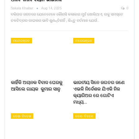
Sakala Khabar
Aug 14, 2025
0
ବଲିଉଡ ଜଗତରେ ଯେତେବେଳେ କୌଣସି କଳାକାର ମୁହଁ ଖୋଲିଥାଏ, ତାକୁ ସମସ୍ତେ
ଚଳଚିତ୍ରର ଡାଇଲଗ ଭାବି ଶୁଣନ୍ତିନାହିଁ , କିନ୍ତୁ ବର୍ତମାନ ଯେଉଁ…
ମନୋରଞ୍ଜନ
ମନୋରଞ୍ଜନ
କାହିଁକି ଅଚାନକ ବିବାଦ ଘେରକୁ
ଭାରତୀୟ ସିନେ ଜଗତର ଜଣେ
ଆସିଲେ ଗାୟକ କୁମାର ସାନୁ
ଏଭଳି ନିର୍ଦେଶକ ଯିଏକି ନିଜ
କ୍ୟାରିଅର ରେ ଗୋଟିଏ
ମଧ୍ୟ…
ଦେଶ- ବିଦେଶ
ଦେଶ- ବିଦେଶ