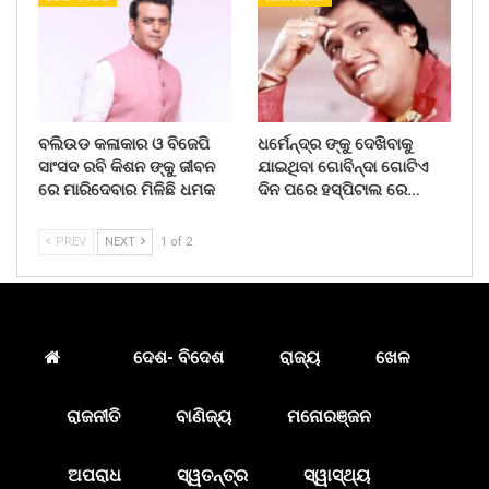
ବଲିଉଡ କଳାକାର ଓ ବିଜେପି
ଧର୍ମେନ୍ଦ୍ର ଙ୍କୁ ଦେଖିବାକୁ
ସାଂସଦ ରବି କିଶନ ଙ୍କୁ ଜୀବନ
ଯାଇଥିବା ଗୋବିନ୍ଦା ଗୋଟିଏ
ରେ ମାରିଦେବାର ମିଳିଛି ଧମକ
ଦିନ ପରେ ହସ୍ପିଟାଲ ରେ…
PREV
NEXT
1 of 2
ଦେଶ- ବିଦେଶ
ରାଜ୍ୟ
ଖେଳ
ରାଜନୀତି
ବାଣିଜ୍ୟ
ମନୋରଞ୍ଜନ
ଅପରାଧ
ସ୍ୱତନ୍ତ୍ର
ସ୍ୱାସ୍ଥ୍ୟ