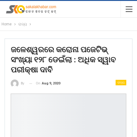
Home
ରାଜ୍ୟ
ଜଳେଶ୍ୱରରେ କରୋନା ପଜେଟିଭ୍
ସଂଖ୍ୟା ୧୨୮ ଡେଇଁଲା : ଅଧିକ ସ୍ୱାବ
ପରୀକ୍ଷା ଦାବି
ରାଜ୍ୟ
On
Aug 9, 2020
By