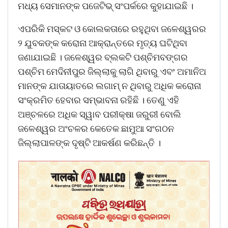
ମଧ୍ୟ ସେମାନଙ୍କ ପଜେଟିଭ୍ ସଂପର୍କରେ କୁହାଯାଇଛି ।
ଏପରିକି ମସ୍କଟ ଓ କୋଲକତାରେ ରହୁଥିବା ଜଳେଶ୍ୱରର
୨ ଯୁବକଙ୍କ କରୋନା ଆକ୍ରାନ୍ତରେ ମୃତ୍ୟ ଘଟିଥିବା
ଜଣାଯାଇଛି । ଜଳେଶ୍ୱର ବ୍ଲକଟି ପଶ୍ଚିମବଙ୍ଗର
ପଶ୍ଚିମ ମେଦିନୀପୁର ଜିଲ୍ଲାକୁ ଲାଗି ଥିବାରୁ ଏବଂ ଅମାନିଅ
ମାନଙ୍କ ଯାତାୟାତରେ ଲଗାମ୍ ନ ଥିବାରୁ ଅଧିକ କରୋନା
ସଂକ୍ରମିତ ହେବାର ସମ୍ଭାବନା ରହିଛି । ତେଣୁ ଏହି
ଅଞ୍ଚଳରେ ଅଧିକ ସ୍ୱାବ ପରୀକ୍ଷା ଜରୁରୀ ବୋଲି
ଜଳେଶ୍ୱର ଅଂଚଳର କେତେକ ଛାମୁଆ ସଂଗଠନ
ଜିଲ୍ଲାପାଳଙ୍କ ଦୃଷ୍ଟି ଆକର୍ଷଣ କରିଛନ୍ତି ।