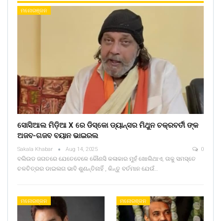
ମନୋରଞ୍ଜନ
ସୋସିଆଲ ମିଡ଼ିଆ X ରେ ଡିସ୍କୋ ଡ୍ୟାନ୍ସର ମିଥୁନ ଚକ୍ରବର୍ତୀ ଙ୍କ
ଅଜବ-ଗଜବ ବୟାନ ଭାଇରଲ
Sakala Khabar
Aug 14, 2025
0
ବଲିଉଡ ଜଗତରେ ଯେତେବେଳେ କୌଣସି କଳାକାର ମୁହଁ ଖୋଲିଥାଏ, ତାକୁ ସମସ୍ତେ
ଚଳଚିତ୍ରର ଡାଇଲଗ ଭାବି ଶୁଣନ୍ତିନାହିଁ , କିନ୍ତୁ ବର୍ତମାନ ଯେଉଁ…
ମନୋରଞ୍ଜନ
ମନୋରଞ୍ଜନ