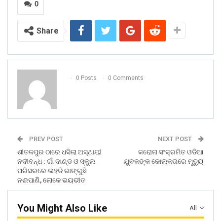
0
Share
0 Posts
0 Comments
PREV POST
NEXT POST
ଶୀତଳପୁର ଠାରେ ଧସିଲା ଅସ୍ଥାୟୀ
କରୋନା ସଂକ୍ରମିତ ଓଡିଆ
ନଦୀବନ୍ଧ : ଗାଁ ଦାଣ୍ଡ ଓ ସ୍କୁଲ
ଯୁବକଙ୍କ କୋଲକତାରେ ମୃତ୍ୟୁ
ପରିସରରେ ଲହଡି ଭାଙ୍ଗୁଛି
ନଈପାଣି, ଲୋକେ ଭୟଭୀତ
You Might Also Like
All