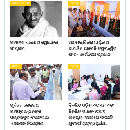
ଦେଶ- ବିଦେଶ
ରାଜ୍ୟ
ମହାତ୍ମା ଗାନ୍ଧୀ ଓ ସ୍ୱାଧୀନତା
ଆଠମଲ୍ଲିକର ଆର୍ଥିକ ଓ
ସଂଗ୍ରାମ
ସାମାଜିକ ପ୍ରଗତି ତ୍ୱରାନ୍ୱିତ
ହେବ- ଧର୍ମେନ୍ଦ୍ର ପ୍ରଧାନ
ରାଜ୍ୟ
ରାଜ୍ୟ
ପୂର୍ବତଟ ରେଳପଥ
ବିକଶିତ ଓଡ଼ିଶା-୨୦୩୬ ଏବଂ
ମହାପ୍ରବନ୍ଧକଙ୍କ
ବିକଶିତ ଭାରତ-୨୦୪୭
ସମ୍ବଲପୁର-ବଲାଙ୍ଗୀର
ଲକ୍ଷ୍ୟ ହାସଲରେ ଜନଜାତି
ସେକ୍ସନ ନିରୀକ୍ଷଣ
ଯୁବବର୍ଗ ଗୁରୁତ୍ୱପୂର୍ଣ୍ଣ…