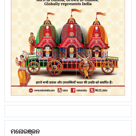
ମନୋରଞ୍ଜନ