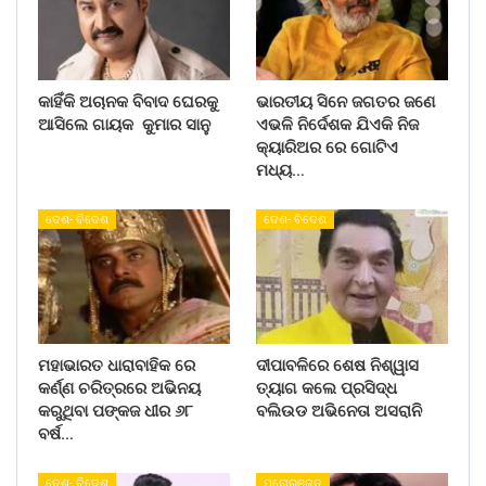
କାହିଁକି ଅଚାନକ ବିବାଦ ଘେରକୁ
ଭାରତୀୟ ସିନେ ଜଗତର ଜଣେ
ଆସିଲେ ଗାୟକ କୁମାର ସାନୁ
ଏଭଳି ନିର୍ଦେଶକ ଯିଏକି ନିଜ
କ୍ୟାରିଅର ରେ ଗୋଟିଏ
ମଧ୍ୟ…
ଦେଶ- ବିଦେଶ
ଦେଶ- ବିଦେଶ
ମହାଭାରତ ଧାରାବାହିକ ରେ
ଦୀପାବଳିରେ ଶେଷ ନିଶ୍ୱାସ
କର୍ଣ୍ଣ ଚରିତ୍ରରେ ଅଭିନୟ
ତ୍ୟାଗ କଲେ ପ୍ରସିଦ୍ଧ
କରୁଥିବା ପଙ୍କଜ ଧୀର ୬୮
ବଲିଉଡ ଅଭିନେତା ଅସରାନି
ବର୍ଷ…
ଦେଶ- ବିଦେଶ
ମନୋରଞ୍ଜନ