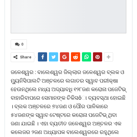
0
Share
ଜଳେଶ୍ୱର : ବାଲେଶ୍ୱର ଜିଲ୍ଲାର ଜଳେଶ୍ୱର ବ୍ଲକ ଓ
ମୁ୍ୟନିସିପାଲଟି ଅଞ୍ଚଳରେ ଲଗାତର ସ୍ୱାବ ପରୀକ୍ଷା
ହେଉନଥିଲେ ମଧ୍ୟ ଅଦ୍ୟାବଧି ୧୨୮ଜଣ କରୋନା ପଜେଟିଭ୍
ବାହାରିବାପରେ ସେମାନଙ୍କ ଚିକିସôା ବ୍ୟବସ୍ଥା ହୋଇଛି
। ବ୍ଲକ ଅଞ୍ଚଳରେ ୭୪ଜଣ ଓ ପୌର ପାଳିକାରେ
୫୪ଜଣଙ୍କ ସ୍ୱାବ ଟେଷ୍ଟରେ କରୋନା ପଜେଟିଭ୍ ଥିବା
ଜଣା ଯାଇଛି । ଏହା ବ୍ୟତୀତ ଜଳେଶ୍ୱର ଅଞ୍ଚଳର ଏକ
କଲେଜର ୨ଜଣ ଅଧ୍ୟାପକ ବାଲେଶ୍ୱରରେ ରହୁଥିଲେ