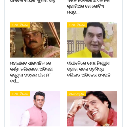
ଆସିଲେ ଗାୟକ କୁମାର ସାନୁ
ଏଭଳି ନିର୍ଦେଶକ ଯିଏକି ନିଜ
କ୍ୟାରିଅର ରେ ଗୋଟିଏ
ମଧ୍ୟ…
ଦେଶ- ବିଦେଶ
ଦେଶ- ବିଦେଶ
ମହାଭାରତ ଧାରାବାହିକ ରେ
ଦୀପାବଳିରେ ଶେଷ ନିଶ୍ୱାସ
କର୍ଣ୍ଣ ଚରିତ୍ରରେ ଅଭିନୟ
ତ୍ୟାଗ କଲେ ପ୍ରସିଦ୍ଧ
କରୁଥିବା ପଙ୍କଜ ଧୀର ୬୮
ବଲିଉଡ ଅଭିନେତା ଅସରାନି
ବର୍ଷ…
ଦେଶ- ବିଦେଶ
ମନୋରଞ୍ଜନ