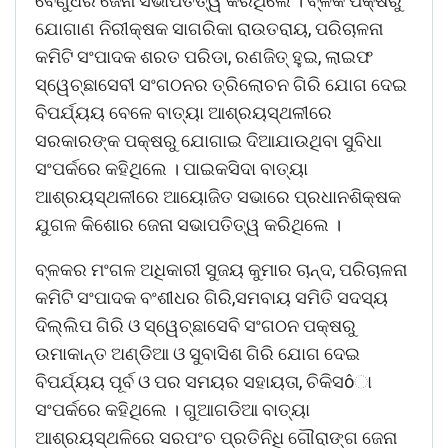
ବେଣୁଧର ଜେନା ସଭାପତିତ୍ୱ କରିଥିଲେ । ବ୍ଳକ ପକ୍ଷରୁ
ଯୋଗାଣ ନିରୀକ୍ଷକ ସାଗରିକା ରାଉତରାୟ, ପରିଚାଳନା
କମିଟି ସଂପାଦକ ଶରତ ପରିଡା, ରଣଜିତ୍ ହୁଇ, ଲାଇଫ
ସ୍ୱେଚ୍ଛାସେବୀ ସଂଗଠନର ତ୍ରିଲୋଚନ ଗିରି ଯୋଗ ଦେଇ
ବିପର୍ଯ୍ୟୟ ବେଳେ ବାତ୍ୟା ଆଶ୍ରୟସ୍ଥଳୀରେ
ସରକାରଙ୍କ ପକ୍ଷରୁ ଯୋଗାଇ ଦିଆଯାଉଥିବା ସୁବିଧା
ସଂପର୍କରେ କହିଥିଲେ । ପାଇକସିଦା ବାତ୍ୟା
ଆଶ୍ରୟସ୍ଥଳୀରେ ଆୟୋଜିତ ସଭାରେ ପ୍ରଧାନଶିକ୍ଷକ
ଯୁଗଳ କିଶୋର ଜେନା ସଭାପତିତ୍ୱ କରିଥିଲେ ।
ବ୍ଳକର ମଂଗଳ ଅଧିକାରୀ ସୁଜୟ କୁମାର ଚାନ୍ଦ, ପରିଚାଳନା
କମିଟି ସଂପାଦକ ବଂଶୀଧର ଗିରି,ସମବାୟ ସମିତି ସଦସ୍ୟ
ଦିଲ୍ଲିପ ଗିରି ଓ ସ୍ୱେଚ୍ଛାସେବି ସଂଗଠନ ପକ୍ଷରୁ
ଉମାକାନ୍ତ ଅଣ୍ଡିଆ ଓ ସୁବାସିଶ ଗିରି ଯୋଗ ଦେଇ
ବିପର୍ଯ୍ୟୟ ପୂର୍ବ ଓ ପର ସମୟର ସହାୟତା, ଚିକିସôା
ସଂପର୍କରେ କହିଥିଲେ । ଗୁଆଗଡିଆ ବାତ୍ୟା
ଆଶ୍ରୟସ୍ଥଳିରେ ସରପଂଚ ପ୍ରତିନିଧି ଗୌରାଙ୍ଗ ଜେନା