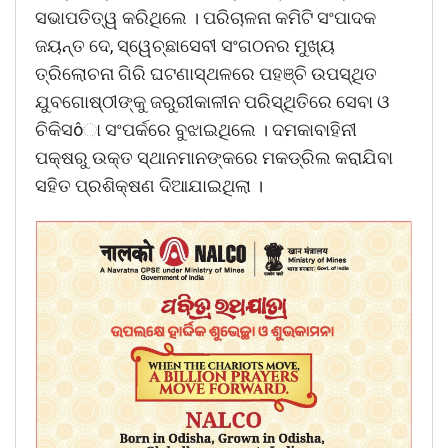
ସଭାପତିତ୍ୱ କରିଥିଲେ । ପରିଚାଳନା କମିଟି ସଂପାଦକ
ଜୟନ୍ତ ଦେ, ସ୍ୱେଚ୍ଛାସେବୀ ସଂଗଠନର ମୁଖ୍ୟ
ତ୍ରିଲୋଚନା ଗିରି ଘଟଣାସ୍ଥଳରେ ପହଞ୍ଚି ଉପସ୍ଥିତ
ଯୁବଗୋଷ୍ଠୀଙ୍କୁ ଜରୁରୀକାଳୀନ ପରିସ୍ଥିତିରେ ସେବା ଓ
ଚିକିସôା ସଂପର୍କରେ ବୁଝାଇଥିଲେ । ଦମକାବାହିନୀ
ପକ୍ଷରୁ ଉକ୍ତ ସ୍ଥାନମାନଙ୍କରେ ମକଡ୍ରିଲ କରାଯିବା
ସହିତ ପ୍ରଶିକ୍ଷଣ ଦିଆଯାଇଥିଲା ।