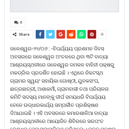
0
Share
ଜଳେଶ୍ୱର-୨୨/୦୬ : -ବିପର୍ଯ୍ୟୟ ପ୍ରଶମନ ଦିବସ
ଅବସରରେ ଜଳେଶ୍ୱର ଅଂଚଳରେ ଥିବା ୩ଟି ବାତ୍ୟା
ଆଶ୍ରୟସ୍ଥଳୀରେ ଜଳେଶ୍ୱର ଦମକଳ ବାହିନୀ ପକ୍ଷରୁ
ମକଡ୍ରିଲ ପ୍ରଦର୍ଶିତ ହୋଇଛି । ଏଥିରେ ନିକଟସ୍ଥ
ଗ୍ରାମର ସ୍ୱୟଂ ସହାୟିକା ଗୋଷ୍ଠୀ, ଯୁବକସଂଘ,
ଛାତ୍ରଛାତ୍ରୀ, ଅଶାକର୍ମୀ, ଗ୍ରାମବାସୀ ତଥା ପରିଚାଳନା
କମିଟି ସଦସ୍ୟ ମାନଙ୍କୁ ଦୀର୍ଘ ସମୟଧରି ବିପର୍ଯ୍ୟୟ
ବେଳେ ଉଦ୍ଧାରକାର୍ଯ୍ୟ ସମ୍ପର୍କୀତ ପ୍ରଶିକ୍ଷଣ
ଦିଆଯାଇଛି । ଏହି ଅବସରରେ କମାରଶାଳିଆ ବାତ୍ୟା
ଆଶ୍ରୟସ୍ଥଳୀରେ ଆୟୋଜିତ ଶିବିରରେ ସରପଂଚ