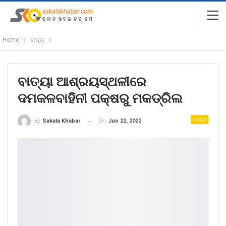
Home
ରାଜ୍ୟ
ବାତ୍ୟା ଆଶ୍ରୟସ୍ଥଳୀରେ
ଦମକଳବାହିନୀ ପକ୍ଷରୁ ମକଡ୍ରିଲ
ରାଜ୍ୟ
On
Jun 22, 2022
By
Sakala Khabar