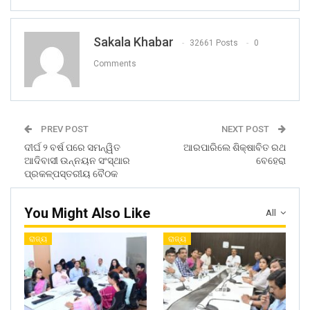
Sakala Khabar
32661 Posts
0
Comments
PREV POST
NEXT POST
ଦୀର୍ଘ ୨ ବର୍ଷ ପରେ ସମନ୍ୱିତ
ଆରପାରିଲେ ଶିକ୍ଷାବିତ ରଥ
ଆଦିବାସୀ ଉନ୍ନୟନ ସଂସ୍ଥାର
ବେହେରା
ପ୍ରକଳ୍ପସ୍ତରୀୟ ବୈଠକ
You Might Also Like
All
ରାଜ୍ୟ
ରାଜ୍ୟ