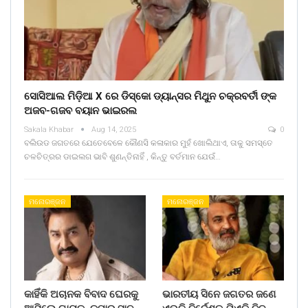
ସୋସିଆଲ ମିଡ଼ିଆ X ରେ ଡିସ୍କୋ ଡ୍ୟାନ୍ସର ମିଥୁନ ଚକ୍ରବର୍ତୀ ଙ୍କ
ଅଜବ-ଗଜବ ବୟାନ ଭାଇରଲ
Sakala Khabar
Aug 14, 2025
0
ବଲିଉଡ ଜଗତରେ ଯେତେବେଳେ କୌଣସି କଳାକାର ମୁହଁ ଖୋଲିଥାଏ, ତାକୁ ସମସ୍ତେ
ଚଳଚିତ୍ରର ଡାଇଲଗ ଭାବି ଶୁଣନ୍ତିନାହିଁ , କିନ୍ତୁ ବର୍ତମାନ ଯେଉଁ…
ମନୋରଞ୍ଜନ
ମନୋରଞ୍ଜନ
କାହିଁକି ଅଚାନକ ବିବାଦ ଘେରକୁ
ଭାରତୀୟ ସିନେ ଜଗତର ଜଣେ