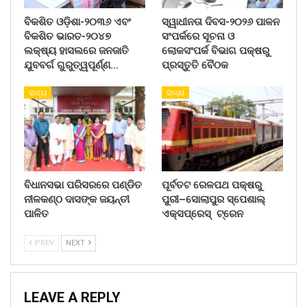
ବିକଶିତ ଓଡ଼ିଶା-୨୦୩୬ ଏବଂ
ସ୍ୱାଧୀନତା ଦିବସ-୨୦୨୬ ପାଳନ
ବିକଶିତ ଭାରତ-୨୦୪୭
ସଂପର୍କରେ ସୂଚନା ଓ
ଲକ୍ଷ୍ୟ ହାସଲରେ ଜନଜାତି
ଲୋକସଂପର୍କ ବିଭାଗ ପକ୍ଷରୁ
ଯୁବବର୍ଗ ଗୁରୁତ୍ୱପୂର୍ଣ୍ଣ…
ପ୍ରସ୍ତୁତି ବୈଠକ
ରାଜ୍ୟ
ରାଜ୍ୟ
ବିଧାନସଭା ପରିସରରେ ପଣ୍ଡିତ
ପୂର୍ବତଟ ରେଳପଥ ପକ୍ଷରୁ
ନୀଳକଣ୍ଠ ଦାସଙ୍କ ଜୟନ୍ତୀ
ପୁରୀ–ସୋଲାପୁର ସ୍ପେଶାଲ୍
ପାଳିତ
ଏକ୍ସପ୍ରେସ୍ ଟ୍ରେନ
PREV
NEXT
LEAVE A REPLY