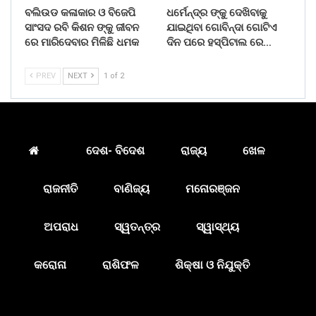
ବଲିଉଡ କଳାକାର ଓ ବିଜେପି
ଧର୍ମେନ୍ଦ୍ର ଙ୍କୁ ଦେଖିବାକୁ
ସାଂସଦ ରବି କିଶନ ଙ୍କୁ ଜୀବନ
ଯାଇଥିବା ଗୋବିନ୍ଦା ଗୋଟିଏ
ରେ ମାରିଦେବାର ମିଳିଛି ଧମକ
ଦିନ ପରେ ହସ୍ପିଟାଲ ରେ…
PREV
NEXT
1 of 2
ଦେଶ- ବିଦେଶ
ରାଜ୍ୟ
ଖେଳ
ରାଜନୀତି
ବାଣିଜ୍ୟ
ମନୋରଞ୍ଜନ
ଅପରାଧ
ସ୍ୱତନ୍ତ୍ର
ସ୍ୱାସ୍ଥ୍ୟ
କରୋନା
ରାଶିଫଳ
ଶିକ୍ଷା ଓ ନିଯୁକ୍ତି