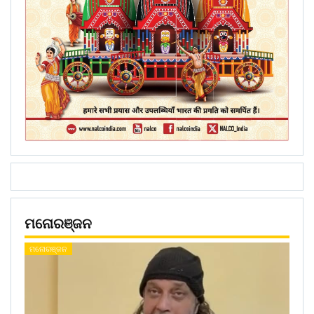
ମନୋରଞ୍ଜନ
ମନୋରଞ୍ଜନ