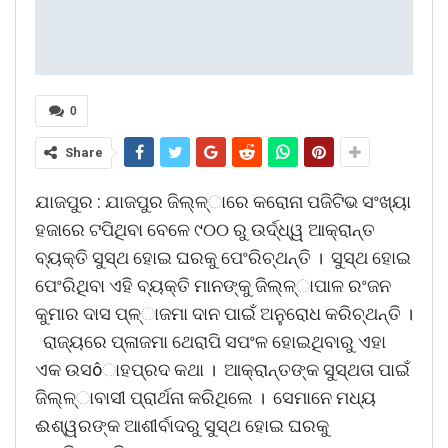
0
Share
ଯାଜପୁର : ଯାଜପୁର ଜିଲ୍ଳ୍ାରେ କରୋନା ପଜିଟିଭ ସଂଖ୍ୟା
ହଜାରେ ଟପିଥିବା ବେଳେ ୯୦୦ ରୁ ଉର୍ଦ୍ଧ୍ୱ ଆକ୍ରାନ୍ତ
ବ୍ୟକ୍ତି ସୁସ୍ଥ ହୋଇ ଘରକୁ ପେଂରିଚ୍ଥନ୍ତି । ସୁସ୍ଥ ହୋଇ
ପେଂରିଥିବା ଏହି ବ୍ୟକ୍ତି ମାନଙ୍କୁ ଜିଲ୍ଳ୍ାପାଳ ରଂଜନ
କୁମାର ଦାସ ପ୍ଳ୍ାଜମା ଦାନ ପାଇଁ ଅନୁରୋଧ କରିଚ୍ଥନ୍ତି ।
ରାଜ୍ୟରେ ପ୍ଳାଜମା ଥେରାପି ସପଂଳ ହୋଇଥିବାରୁ ଏହା
ଏକ ଉସôାହପ୍ରଦ କଥା । ଆକ୍ରାନ୍ତଙ୍କ ସୁସ୍ଥତା ପାଇଁ
ଜିଲ୍ଳ୍ାବାସୀ ପ୍ରାର୍ଥନା କରିଥିଲେ । ସେମାନେ ମଧ୍ୟ
ଈଶ୍ୱରଙ୍କ ଆଶୀର୍ବାଦରୁ ସୁସ୍ଥ ହୋଇ ଘରକୁ