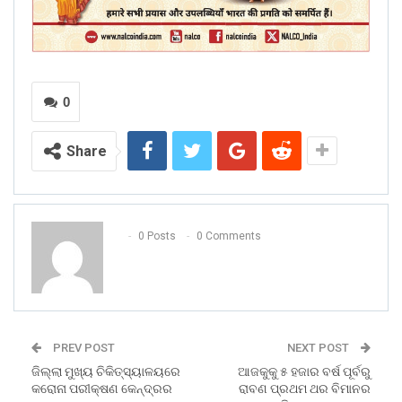
0
Share
0 Posts
0 Comments
PREV POST
NEXT POST
ଜିଲ୍ଲା ମୁଖ୍ୟ ଚିକିତ୍ସ୍ୟାଳୟରେ
ଆଜକୁକୁ ୫ ହଜାର ବର୍ଷ ପୂର୍ବରୁ
କରୋନା ପରୀକ୍ଷଣ କେନ୍ଦ୍ରର
ରାବଣ ପ୍ରଥମ ଥର ବିମାନର