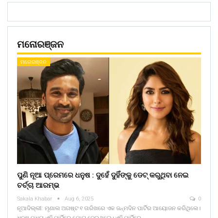
ମନୋରଞ୍ଜନ
ମନୋରଞ୍ଜନ
ପୁଣି ନୂଆ ପ୍ରେମରେ ଧନୁଷ : ଦୁହେଁ ଦୁହିଁଙ୍କୁ ଡେଟ୍ କରୁଥିବା ନେଇ
ଚର୍ଚ୍ଚା ଆରମ୍ଭ
Sakala Khabar
Aug 6, 2025
0
ନୂଆଦିଲ୍ଲୀ: ମୃଣାଲ ଅଗଷ୍ଟ ୧ ତାରିଖରେ ଏକ ଜନ୍ମଦିନ ପାର୍ଟିର ଆୟୋଜନ କରିଥିଲେ।