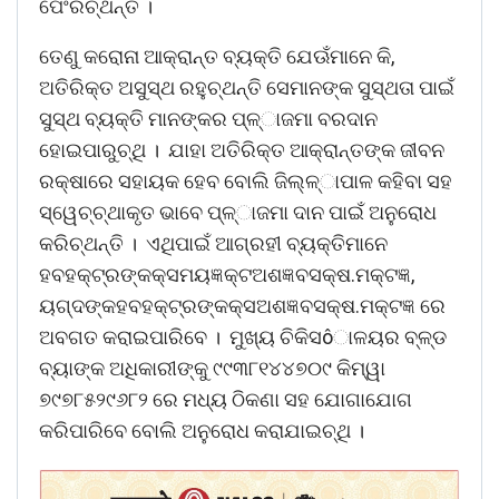
ପେଂରିଚ୍ଥନ୍ତି ।
ତେଣୁ କରୋନା ଆକ୍ରାନ୍ତ ବ୍ୟକ୍ତି ଯେଊଁମାନେ କି,
ଅତିରିକ୍ତ ଅସୁସ୍ଥ ରହୁଚ୍ଥନ୍ତି ସେମାନଙ୍କ ସୁସ୍ଥତା ପାଇଁ
ସୁସ୍ଥ ବ୍ୟକ୍ତି ମାନଙ୍କର ପ୍ଳ୍ାଜମା ବରଦାନ
ହୋଇପାରୁଚ୍ଥି । ଯାହା ଅତିରିକ୍ତ ଆକ୍ରାନ୍ତଙ୍କ ଜୀବନ
ରକ୍ଷାରେ ସହାୟକ ହେବ ବୋଲି ଜିଲ୍ଳ୍ାପାଳ କହିବା ସହ
ସ୍ୱେଚ୍ଚ୍ଥାକୃତ ଭାବେ ପ୍ଳ୍ାଜମା ଦାନ ପାଇଁ ଅନୁରୋଧ
କରିଚ୍ଥନ୍ତି । ଏଥିପାଇଁ ଆଗ୍ରହୀ ବ୍ୟକ୍ତିମାନେ
ହବହକ୍ଟ୍ରଙ୍କକ୍ସମୟଜ୍ଞକ୍ଟଅଶଜ୍ଞବସକ୍ଷ.ମକ୍ଟଜ୍ଞ,
ୟଗ୍ଦଙ୍କହବହକ୍ଟ୍ରଙ୍କକ୍ସଅଶଜ୍ଞବସକ୍ଷ.ମକ୍ଟଜ୍ଞ ରେ
ଅବଗତ କରାଇପାରିବେ । ମୁଖ୍ୟ ଚିକିସôାଳୟର ବ୍ଳ୍ଡ
ବ୍ୟାଙ୍କ ଅଧିକାରୀଙ୍କୁ ୯୯୩୮୧୪୪୭୦୯ କିମ୍ୱା
୭୯୭୮୫୨୯୬୮୨ ରେ ମଧ୍ୟ ଠିକଣା ସହ ଯୋଗାଯୋଗ
କରିପାରିବେ ବୋଲି ଅନୁରୋଧ କରାଯାଇଚ୍ଥି ।