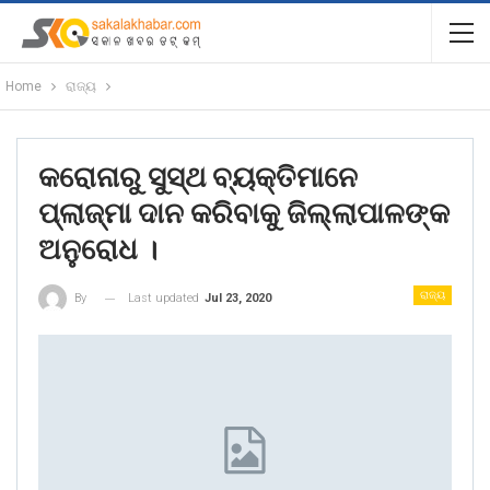
Home
ରାଜ୍ୟ
କରୋନାରୁ ସୁସ୍ଥ ବ୍ୟକ୍ତିମାନେ
ପ୍ଲାଜ୍ମା ଦାନ କରିବାକୁ ଜିଲ୍ଲାପାଳଙ୍କ
ଅନୁରୋଧ ।
ରାଜ୍ୟ
Last updated
Jul 23, 2020
By