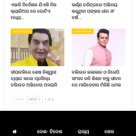
ଏଭଳି ନିର୍ଦେଶକ ଯିଏକି ନିଜ
କର୍ଣ୍ଣ ଚରିତ୍ରରେ ଅଭିନୟ
କ୍ୟାରିଅର ରେ ଗୋଟିଏ
କରୁଥିବା ପଙ୍କଜ ଧୀର ୬୮
ମଧ୍ୟ…
ବର୍ଷ…
ଦେଶ- ବିଦେଶ
ଦେଶ- ବିଦେଶ
ଦୀପାବଳିରେ ଶେଷ ନିଶ୍ୱାସ
ବଲିଉଡ କଳାକାର ଓ ବିଜେପି
ତ୍ୟାଗ କଲେ ପ୍ରସିଦ୍ଧ
ସାଂସଦ ରବି କିଶନ ଙ୍କୁ ଜୀବନ
ବଲିଉଡ ଅଭିନେତା ଅସରାନି
ରେ ମାରିଦେବାର ମିଳିଛି ଧମକ
PREV
NEXT
1 of 2
ଦେଶ- ବିଦେଶ
ରାଜ୍ୟ
ଖେଳ