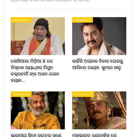
ଧନୁଷ ମଧ୍ୟ ଏହି ପାର୍ଟିରେ ଯୋଗ ଦେଇଥିଲେ। ଏହି ପାର୍ଟିରେ…
ମନୋରଞ୍ଜନ
ମନୋରଞ୍ଜନ
ସୋସିଆଲ ମିଡ଼ିଆ X ରେ
କାହିଁକି ଅଚାନକ ବିବାଦ ଘେରକୁ
ଡିସ୍କୋ ଡ୍ୟାନ୍ସର ମିଥୁନ
ଆସିଲେ ଗାୟକ କୁମାର ସାନୁ
ଚକ୍ରବର୍ତୀ ଙ୍କ ଅଜବ-ଗଜବ
ବୟାନ…
ମନୋରଞ୍ଜନ
ଦେଶ- ବିଦେଶ
ଭାରତୀୟ ସିନେ ଜଗତର ଜଣେ
ମହାଭାରତ ଧାରାବାହିକ ରେ