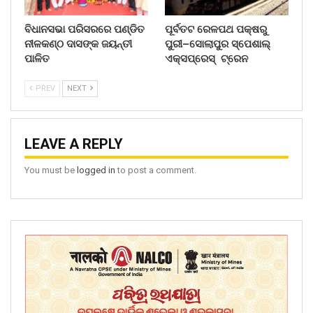
ବିଧାନସଭା ପରିସରରେ ପଣ୍ଡିତ
ପୂର୍ବତଟ ରେଳପଥ ପକ୍ଷରୁ
ନୀଳକଣ୍ଠ ଦାସଙ୍କ ଜୟନ୍ତୀ
ପୁରୀ–ସୋଲାପୁର ସ୍ପେଶାଲ୍
ପାଳିତ
ଏକ୍ସପ୍ରେସ୍ ଟ୍ରେନ
PREV
NEXT
LEAVE A REPLY
You must be
logged in
to post a comment.