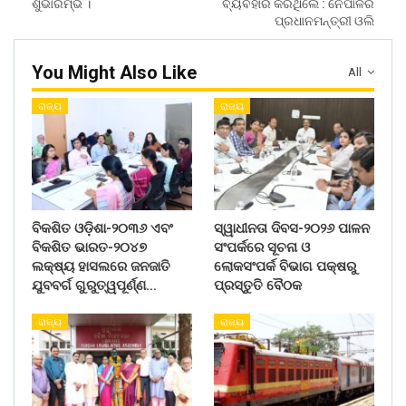
ଶୁଭାରମ୍ଭ ।
ବ୍ୟବହାର କରିଥିଲେ : ନେପାଳର
ପ୍ରଧାନମନ୍ତ୍ରୀ ଓଲି
You Might Also Like
All
ରାଜ୍ୟ
ରାଜ୍ୟ
ବିକଶିତ ଓଡ଼ିଶା-୨୦୩୬ ଏବଂ
ସ୍ୱାଧୀନତା ଦିବସ-୨୦୨୬ ପାଳନ
ବିକଶିତ ଭାରତ-୨୦୪୭
ସଂପର୍କରେ ସୂଚନା ଓ
ଲକ୍ଷ୍ୟ ହାସଲରେ ଜନଜାତି
ଲୋକସଂପର୍କ ବିଭାଗ ପକ୍ଷରୁ
ଯୁବବର୍ଗ ଗୁରୁତ୍ୱପୂର୍ଣ୍ଣ…
ପ୍ରସ୍ତୁତି ବୈଠକ
ରାଜ୍ୟ
ରାଜ୍ୟ