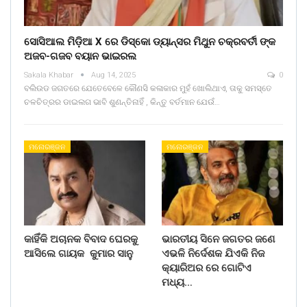
ସୋସିଆଲ ମିଡ଼ିଆ X ରେ ଡିସ୍କୋ ଡ୍ୟାନ୍ସର ମିଥୁନ ଚକ୍ରବର୍ତୀ ଙ୍କ
ଅଜବ-ଗଜବ ବୟାନ ଭାଇରଲ
Sakala Khabar
Aug 14, 2025
0
ବଲିଉଡ ଜଗତରେ ଯେତେବେଳେ କୌଣସି କଳାକାର ମୁହଁ ଖୋଲିଥାଏ, ତାକୁ ସମସ୍ତେ
ଚଳଚିତ୍ରର ଡାଇଲଗ ଭାବି ଶୁଣନ୍ତିନାହିଁ , କିନ୍ତୁ ବର୍ତମାନ ଯେଉଁ…
ମନୋରଞ୍ଜନ
ମନୋରଞ୍ଜନ
କାହିଁକି ଅଚାନକ ବିବାଦ ଘେରକୁ
ଭାରତୀୟ ସିନେ ଜଗତର ଜଣେ
ଆସିଲେ ଗାୟକ କୁମାର ସାନୁ
ଏଭଳି ନିର୍ଦେଶକ ଯିଏକି ନିଜ
କ୍ୟାରିଅର ରେ ଗୋଟିଏ
ମଧ୍ୟ…