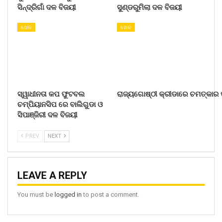
ସିନ୍ଦ୍ରିଗାଁ ଦଳ ବିଜୟୀ
ସୁଣ୍ଡରୁମିଲା ଦଳ ବିଜୟୀ
ଖେଳ
ଖେଳ
ସ୍ୱାଧୀନତା କପ ଫୁଟବଲ
ରାଜ୍ୟଗୋଷ୍ଠୀ କ୍ରୀଡାରେ ଚମତ୍କାର ପ
ଚମ୍ପିୟାନସିପ ରେ ବାଲିଗୁଡା ଓ
ସିପାଞ୍ଜିରୀ ଦଳ ବିଜୟୀ
PREV
NEXT
LEAVE A REPLY
You must be
logged in
to post a comment.