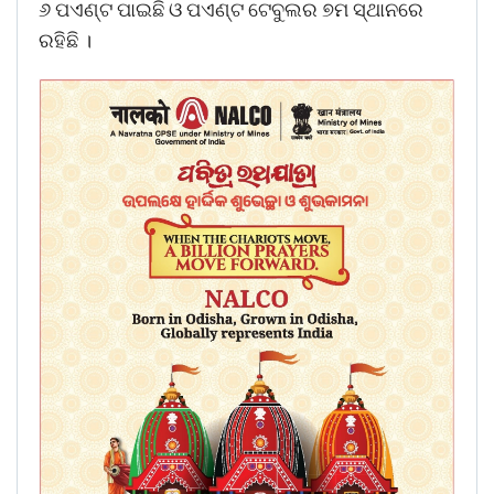
୬ ପଏଣ୍ଟ ପାଇଛି ଓ ପଏଣ୍ଟ ଟେବୁଲର ୭ମ ସ୍ଥାନରେ
ରହିଛି ।