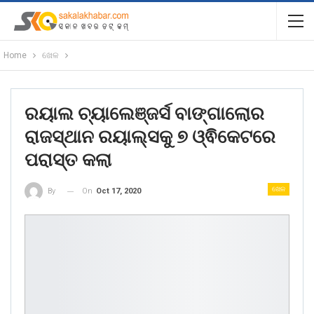
Home
ଖେଳ
ରୟାଲ ଚ୍ୟାଲେଞ୍ଜର୍ସ ବାଙ୍ଗାଲୋର
ରାଜସ୍ଥାନ ରୟାଲ୍ସକୁ ୭ ଓ୍ଵିକେଟରେ
ପରାସ୍ତ କଲା
ଖେଳ
On
Oct 17, 2020
By