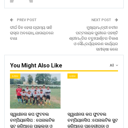
PREV POST
NEXT POST
ଦୀର୍ଘ ଦିନ ହେଲା ଗ୍ରାମ୍ୟ ସାହି
ମୁଖ୍ୟମନ୍ତ୍ରୀ ନବୀନ
ରାସ୍ତା ଅବରୋଧ, ଯାତାୟତରେ
ପଟ୍ଟନାୟକ ପୁରୀରେ ପହଞ୍ଚି
ବାଧା
ଶ୍ରୀମନ୍ଦିର ଚତୁଃପାର୍ଶ୍ବର ବିକାଶ
ଓ ସୌନ୍ଦର୍ଯ୍ୟକରଣ କାର୍ଯ୍ୟର
ସମୀକ୍ଷା କଲେ
You Might Also Like
All
ଖେଳ
ଖେଳ
ସ୍ୱାଧୀନତା କପ ଫୁଟବଲ
ସ୍ୱାଧୀନତା କପ ଫୁଟବଲ
ଚମ୍ପିୟାନସିପ : ପେନାଲଟିକ
ଚମ୍ପିୟାନସିପ :ପେନାଲଟିକ ସୁଟ
ସୁଟ ଜରିଆରେ ପାକୁଲଦା ଓ
ଜରିଆରେ ପାଦେରୀପଡା ଓ