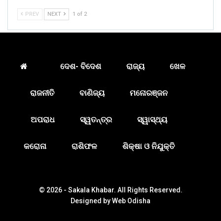
PREV
NEXT
1 of 2
ଦେଶ- ବିଦେଶ
ରାଜ୍ୟ
ଖେଳ
ରାଜନୀତି
ବାଣିଜ୍ୟ
ମନୋରଞ୍ଜନ
ଅପରାଧ
ସ୍ୱତନ୍ତ୍ର
ସ୍ୱାସ୍ଥ୍ୟ
କରୋନା
ରାଶିଫଳ
ଶିକ୍ଷା ଓ ନିଯୁକ୍ତି
© 2026 - Sakala Khabar. All Rights Reserved.
Designed by
Web Odisha