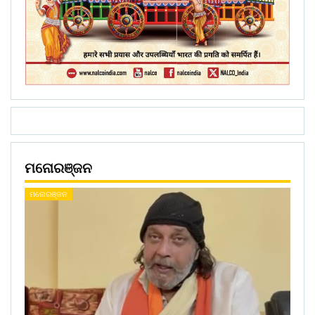
ମନୋରଞ୍ଜନ
ମନୋରଞ୍ଜନ