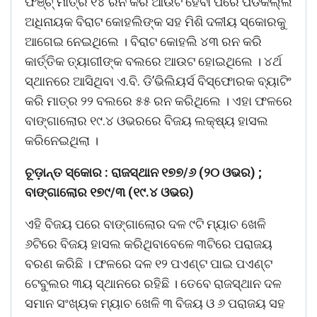
ଫିଞ୍ଚ୍‌ ମାତ୍ର ୧୪ ରନ କରି ଆଉଟ ହେବା ପରେ ପଡିକଲ୍ଲ
ଅଧିନାୟକ ବିରାଟ କୋହଲିଙ୍କ ସହ ମିଶି ଦଳୀୟ ସ୍କୋରକୁ
ଆଗେଇ ନେଇଥିଲେ । ବିରାଟ କୋହଲି ୪୩ ରନ କରି
କାର୍ତ୍ତିକ ତ୍ୟାଗୀଙ୍କ ବଲରେ ଆଉଟ ହୋଇଥିଲେ । ୪ର୍ଥ
ସ୍ଥାନରେ ଆସିଥିବା ଏ.ବି. ଡି’ଭିଲିୟର୍ସ ବିସ୍ଫୋରକ ବ୍ୟାଟିଂ
କରି ମାତ୍ର ୨୨ ବଲରେ ୫୫ ରନ କରିଥିଲେ । ଏହା ଫଳରେ
ବାଙ୍ଗାଲୋର ୧୯.୪ ଓଭରରେ ବିଜୟ ଲକ୍ଷ୍ୟ ହାସଲ
କରିନେଇଥିଲା ।
ଚୂଡ଼ାନ୍ତ ସ୍କୋର : ରାଜସ୍ଥାନ ୧୭୭/୬ (୨୦ ଓଭର) ;
ବାଙ୍ଗାଲୋର ୧୭୯/୩ (୧୯.୪ ଓଭର)
ଏହି ବିଜୟ ପରେ ବାଙ୍ଗାଲୋର ଦଳ ୯ଟି ମ୍ୟାଚ ଖେଳି
୬ଟିରେ ବିଜୟ ହାସଲ କରିଥିବାବେଳେ ୩ଟିରେ ପରାଜୟ
ବରଣ କରିଛି । ଫଳରେ ଦଳ ୧୨ ପଏଣ୍ଟ ପାଇ ପଏଣ୍ଟ
ଟେବୁଲର ୩ୟ ସ୍ଥାନରେ ରହିଛି । ତେବେ ରାଜସ୍ଥାନ ଦଳ
ସମାନ ସଂଖ୍ୟକ ମ୍ୟାଚ ଖେଳି ୩ ବିଜୟ ଓ ୬ ପରାଜୟ ସହ