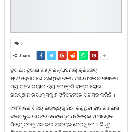
0
Share
ଦୁବାଇ : ଦୁବାଇ ଇଣ୍ଟରନ୍ୟାସନାଲ୍‌ କ୍ରିକେଟ୍‌
ଷ୍ଟାଡିୟମଠାରେ ଚାଲିଥିବା ଚଳିତ ଆଇପିଏଲର ୩୩ତମ
ମ୍ୟାଚରେ ରୟାଲ ଚ୍ୟାଲେଞ୍ଜର୍ସ ବାଙ୍ଗାଲୋର
ରାଜସ୍ଥାନ ରୟାଲ୍ସକୁ ୭ ଓ୍ଵିକେଟରେ ପରାସ୍ତ କରିଛି ।
୧୭୮ରନର ବିଜୟ ଲକ୍ଷ୍ୟକୁ ପିଛା କରୁଥିବା ବାଙ୍ଗାଲୋର
ଦଳର ଦୁଇ ଓପନର ଦେବଦତ୍ତ ପଡିକଲ୍ଲ ଓ ଆରୋନ
ଫିଞ୍ଚ୍‌ ଦଳକୁ ଏକ ଭଲ ଆରମ୍ଭ ଦେଇଥିଲେ । କିନ୍ତୁ