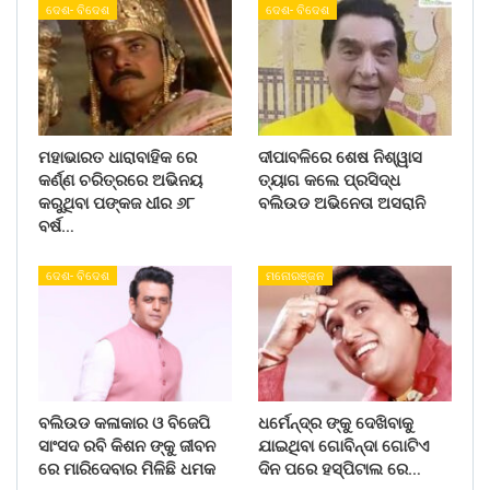
ଦେଶ- ବିଦେଶ
ଦେଶ- ବିଦେଶ
ମହାଭାରତ ଧାରାବାହିକ ରେ
ଦୀପାବଳିରେ ଶେଷ ନିଶ୍ୱାସ
କର୍ଣ୍ଣ ଚରିତ୍ରରେ ଅଭିନୟ
ତ୍ୟାଗ କଲେ ପ୍ରସିଦ୍ଧ
କରୁଥିବା ପଙ୍କଜ ଧୀର ୬୮
ବଲିଉଡ ଅଭିନେତା ଅସରାନି
ବର୍ଷ…
ଦେଶ- ବିଦେଶ
ମନୋରଞ୍ଜନ
ବଲିଉଡ କଳାକାର ଓ ବିଜେପି
ଧର୍ମେନ୍ଦ୍ର ଙ୍କୁ ଦେଖିବାକୁ
ସାଂସଦ ରବି କିଶନ ଙ୍କୁ ଜୀବନ
ଯାଇଥିବା ଗୋବିନ୍ଦା ଗୋଟିଏ
ରେ ମାରିଦେବାର ମିଳିଛି ଧମକ
ଦିନ ପରେ ହସ୍ପିଟାଲ ରେ…