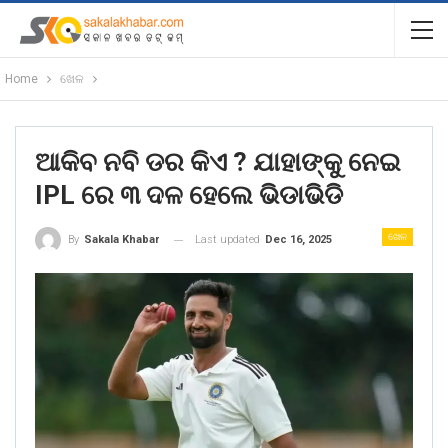
Home
ଖେଳ
ଆକିବ ନବି ଡର କିଏ ? ଯାହାଙ୍କୁ ନେଇ
IPL ରେ ୩ ଦଳ ହେଲେ ଭିଡାଭିଡି
ଖେଳ
Last updated
Dec 16, 2025
By
Sakala Khabar