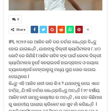
0
Share
IPL ୨୦୨୬ ରେ ଆକିବ ନାବି ଡର ଚର୍ଚାର କେନ୍ଦ୍ର ବିନ୍ଦୁ
ହୋଇ ଯାଇଛନ୍ତି , ଯାହାଙ୍କୁ ଦିଲ୍ଲୀ କ୍ୟାପିଟାଲସ ୮.୪୦
କୋଟି ରେ କିଣିଛି l ଆକିବ ନାବିବ ଙ୍କ ପାଇଁ କେବଳ ଦିଲ୍ଲୀ
କ୍ୟାପିଟାଲସ ନୁହେଁ ସନରାଇଜର୍ସ ହାଇଦ୍ରାବାଦ ଓ ରୟାଲ
ଚ୍ୟାଲେଞ୍ଜର୍ସ ବେଙ୍ଗାଲୁରୁ ମଧ୍ୟ ପୁରା ଜୋର ଲଗାଇ
ଦେଇଥିଲେ l
କିନ୍ତୁ ଏହି ଆକିବ ନାବୀ ଡାର କିଏ ? ଯାହାଙ୍କୁ ନେଇ ଏତେ
ଚର୍ଚ୍ଚା , ଯିଏକି ଚର୍ଚାର କେନ୍ଦ୍ରବିନ୍ଦୁ ଅଟନ୍ତି l ୨୯ ବର୍ଷୀୟ
ଆକିବ ନବୀ ଜାମ୍ମୁ କାଶ୍ମୀର ର ଅଟନ୍ତି , ସେ ଗତ କିଛିମାସ
ରୁ ଭାରତୀୟ ଘରୋଇ କ୍ରିକେଟ ରେ ଖୁବ ନାଁ କରିଛନ୍ତି l