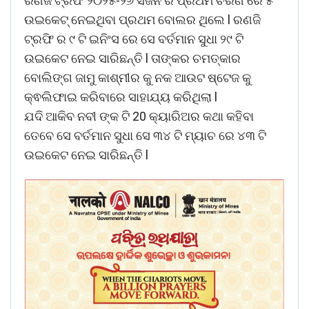
ରଣଜି ଟ୍ରଫି ୨୦୨୫-୨୬ ସିଜନ ର ପ୍ରଥମ ଚରଣ ରେ ୫
ଉଇକେଟ୍ ନେଇଥିବା ପ୍ରଥମ ବୋଲର ଥିଲେ l ରଣଜି
ଟ୍ରଫି ର ୯ ଟି ଇନିଂସ ରେ ସେ ବର୍ତମାନ ସୁଧା ୨୯ ଟି
ଉଇକେଟ ନେଇ ସାରିଛନ୍ତି l ତାଙ୍କର ଚମତ୍କାର
ବୋଲିଙ୍ଗ ଜାମୁ କାଶ୍ମୀର କୁ ନକ ଆଉଟ ଷ୍ଟେଜ କୁ
କ୍ଵଲିଫାଇ କରିବାରେ ସାହାଯ୍ୟ କରିଥିଲା l
ଯଦି ଆକିବ ନବୀ ଙ୍କ ଟି 20 କ୍ୟାରିଅର କଥା କହିବା
ତେବେ ସେ ବର୍ତମାନ ସୁଧା ସେ ୩୪ ଟି ମ୍ୟାଚ ରେ ୪୩ ଟି
ଉଇକେଟ ନେଇ ସାରିଛନ୍ତି l