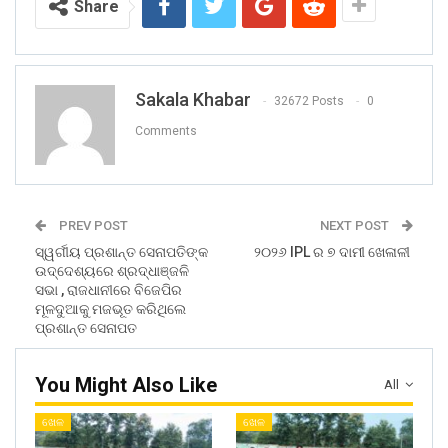
Share
Sakala Khabar
32672 Posts
0
Comments
PREV POST
NEXT POST
ସ୍ୱର୍ଗୀୟ ପ୍ରଶାନ୍ତ ସେନାପତିଙ୍କ
୨୦୨୬ IPL ର ୭ ଦାମୀ ଖେଳାଳୀ
ଉଦ୍ଦେଶ୍ୟରେ ଶ୍ରଦ୍ଧାଞ୍ଜଳି
ସଭା , ରାଜଧାନୀରେ ବିଜେପିର
ମୂଳଦୁଆକୁ ମଜଭୂତ କରିଥିଲେ
ପ୍ରଶାନ୍ତ ସେନାପତ
You Might Also Like
All
ଖେଳ
ଖେଳ