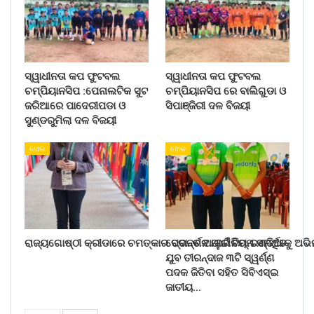
ସ୍ୱାଧୀନତା କପ ଫୁଟବଲ
ସ୍ୱାଧୀନତା କପ ଫୁଟବଲ
ଚମ୍ପିୟାନସିପ :ପେନାଲଟିକ ସୁଟ
ଚମ୍ପିୟାନସିପ ରେ ବାଲିଗୁଡା ଓ
ଜରିଆରେ ପାଦେରୀପଡା ଓ
ସିପାଞ୍ଜିରୀ ଦଳ ବିଜୟୀ
ସୁଣ୍ଡରୁମିଲା ଦଳ ବିଜୟୀ
ଖେଳ
ଖେଳ
ରାଜ୍ୟଗୋଷ୍ଠୀ କ୍ରୀଡାରେ ଚମତ୍କାର ପ୍ରଦର୍ଶନ ପାଇଁ ଟିମ୍ ଇଣ୍ଡିଆକୁ ଅଭ
ବେଦାନ୍ତ ଆଲୁମିନିୟମ ସମର୍ଥିତ
ଯୁବ ତୀରନ୍ଦାଜ ୩ଟି ସ୍ୱର୍ଣ୍ଣ
ପଦକ ଜିତିବା ସହିତ ସିବିଏସ୍ଇ
ଜାତୀୟ…