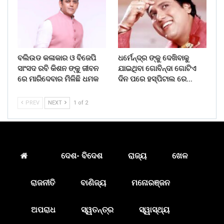
ବଲିଉଡ କଳାକାର ଓ ବିଜେପି
ଧର୍ମେନ୍ଦ୍ର ଙ୍କୁ ଦେଖିବାକୁ
ସାଂସଦ ରବି କିଶନ ଙ୍କୁ ଜୀବନ
ଯାଇଥିବା ଗୋବିନ୍ଦା ଗୋଟିଏ
ରେ ମାରିଦେବାର ମିଳିଛି ଧମକ
ଦିନ ପରେ ହସ୍ପିଟାଲ ରେ…
PREV
NEXT
1 of 2
ଦେଶ- ବିଦେଶ
ରାଜ୍ୟ
ଖେଳ
ରାଜନୀତି
ବାଣିଜ୍ୟ
ମନୋରଞ୍ଜନ
ଅପରାଧ
ସ୍ୱତନ୍ତ୍ର
ସ୍ୱାସ୍ଥ୍ୟ