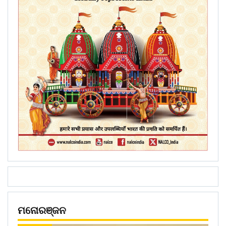
ମନୋରଞ୍ଜନ