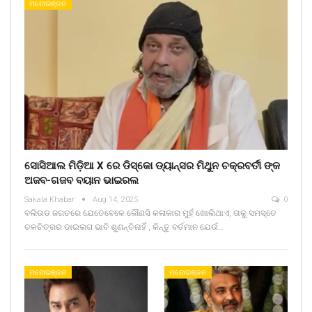
ମନୋରଞ୍ଜନ
ସୋସିଆଲ ମିଡ଼ିଆ X ରେ ଡିସ୍କୋ ଡ୍ୟାନ୍ସର ମିଥୁନ ଚକ୍ରବର୍ତୀ ଙ୍କ
ଅଜବ-ଗଜବ ବୟାନ ଭାଇରଲ
Sakala Khabar
Aug 14, 2025
0
ବଲିଉଡ ଜଗତରେ ଯେତେବେଳେ କୌଣସି କଳାକାର ମୁହଁ ଖୋଲିଥାଏ, ତାକୁ ସମସ୍ତେ
ଚଳଚିତ୍ରର ଡାଇଲଗ ଭାବି ଶୁଣନ୍ତିନାହିଁ , କିନ୍ତୁ ବର୍ତମାନ ଯେଉଁ…
ମନୋରଞ୍ଜନ
ମନୋରଞ୍ଜନ