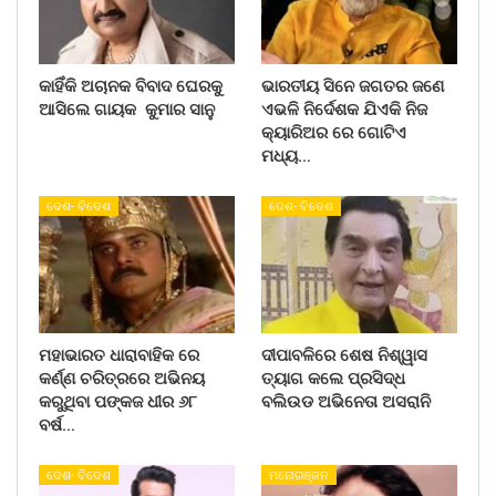
କାହିଁକି ଅଚାନକ ବିବାଦ ଘେରକୁ
ଭାରତୀୟ ସିନେ ଜଗତର ଜଣେ
ଆସିଲେ ଗାୟକ କୁମାର ସାନୁ
ଏଭଳି ନିର୍ଦେଶକ ଯିଏକି ନିଜ
କ୍ୟାରିଅର ରେ ଗୋଟିଏ
ମଧ୍ୟ…
ଦେଶ- ବିଦେଶ
ଦେଶ- ବିଦେଶ
ମହାଭାରତ ଧାରାବାହିକ ରେ
ଦୀପାବଳିରେ ଶେଷ ନିଶ୍ୱାସ
କର୍ଣ୍ଣ ଚରିତ୍ରରେ ଅଭିନୟ
ତ୍ୟାଗ କଲେ ପ୍ରସିଦ୍ଧ
କରୁଥିବା ପଙ୍କଜ ଧୀର ୬୮
ବଲିଉଡ ଅଭିନେତା ଅସରାନି
ବର୍ଷ…
ଦେଶ- ବିଦେଶ
ମନୋରଞ୍ଜନ