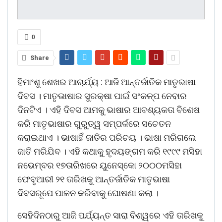
0
Share
ହିମାଂଶୁ ଶେଖର ଆଚାର୍ଯ୍ୟ : ଆଜି ଆନ୍ତର୍ଜାତିକ ମାତୃଭାଷା
ଦିବସ । ମାତୃଭାଷାର ସୁରକ୍ଷା ପାଇଁ ସଂକଳ୍ପ ନେବାର
ଦିନଟିଏ । ଏହି ଦିବସ ଆମକୁ ଭାଷାର ଆବଶ୍ୟକତା ବିଶେଷ
କରି ମାତୃଭାଷାର ଗୁରୁତ୍ୱ ସମ୍ପର୍କରେ ସଚେତନ
କରାଇଥାଏ । ଭାଷାହିଁ ଜାତିର ପରିଚୟ । ଭାଷା ମରିଗଲେ
ଜାତି ମରିଯିବ । ଏହି କଥାକୁ ହୃଦୟଙ୍ଗମ କରି ୧୯୯୯ ମସିହା
ନଭେମ୍ବର ୧୭ତାରିଖରେ ୟୁନେସ୍କୋ ୨୦୦୦ମସିହା
ଫେବୃଆରୀ ୨୧ ତାରିଖକୁ ଆନ୍ତର୍ଜାତିକ ମାତୃଭାଷା
ଦିବସରୂପେ ପାଳନ କରିବାକୁ ଘୋଷଣା କଲା ।
ସେହିଦିନଠାରୁ ଆଜି ପର୍ଯ୍ୟନ୍ତ ସାରା ବିଶ୍ୱରେ ଏହି ତାରିଖକୁ