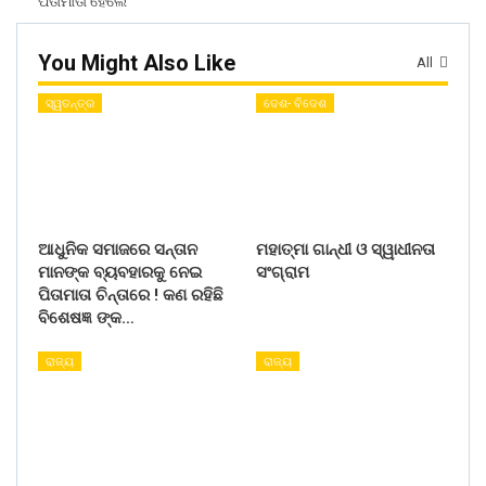
ପିତାମାତା ହେଲେ
You Might Also Like
All
ସ୍ୱତନ୍ତ୍ର
ଦେଶ- ବିଦେଶ
ଆଧୁନିକ ସମାଜରେ ସନ୍ତାନ
ମହାତ୍ମା ଗାନ୍ଧୀ ଓ ସ୍ୱାଧୀନତା
ମାନଙ୍କ ବ୍ୟବହାରକୁ ନେଇ
ସଂଗ୍ରାମ
ପିତାମାତା ଚିନ୍ତାରେ ! କଣ ରହିଛି
ବିଶେଷଜ୍ଞ ଙ୍କ…
ରାଜ୍ୟ
ରାଜ୍ୟ