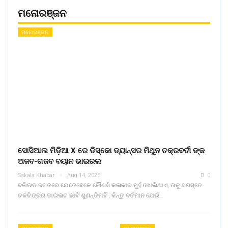
ମନୋରଞ୍ଜନ
ମନୋରଞ୍ଜନ
ସୋସିଆଲ ମିଡ଼ିଆ X ରେ ଡିସ୍କୋ ଡ୍ୟାନ୍ସର ମିଥୁନ ଚକ୍ରବର୍ତୀ ଙ୍କ
ଅଜବ-ଗଜବ ବୟାନ ଭାଇରଲ
Sakala Khabar
Aug 14, 2025
0
ବଲିଉଡ ଜଗତରେ ଯେତେବେଳେ କୌଣସି କଳାକାର ମୁହଁ ଖୋଲିଥାଏ, ତାକୁ ସମସ୍ତେ
ଚଳଚିତ୍ରର ଡାଇଲଗ ଭାବି ଶୁଣନ୍ତିନାହିଁ , କିନ୍ତୁ ବର୍ତମାନ ଯେଉଁ…