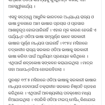
ଅନସ୍ୱୀକାର୍ଯ୍ୟ ।
ଏସବୁ ସତ୍ତ୍ୱେ ଆଧୁନିକ ଭାରତରେ ଅନ୍ୟାନ୍ୟ ରାଜ୍ୟ ଓ
ଭାଷା ତୁଳନାରେ ଆମ ଭାଷାର ପ୍ରଚାର ଓ ପ୍ରସାର
ଆଶାନୁରୂପ ହୋଇପାରିନାହିଁ । ଏହାର ମୂଳ କାରଣ ହେଉଛି ଏ
ପର୍ଯ୍ୟନ୍ତ ଓଡିଆ ଭାଷା ସମ୍ପୂର୍ଣ୍ଣ ଭାବେ ସରକାରୀ
ଭାଷାର ପୂର୍ଣ୍ଣ ମାନ୍ୟତା ପାଇନାହିଁ । ୧୯୫୪ ମସିହାରେ
ତତ୍କାଳୀନ ରାଜ୍ୟ ସରକାର ଓଡିଆ ଭାଷାକୁ ସରକାରୀ
ଭାଷା କରିବା ପାଇଁ ଅଧିନିୟମ ପ୍ରଣୟନ କରିଥିଲେ ।
ଏଥିପାଇଁ ଶବ୍ଦକୋଷ ସଙ୍କଳନ କରାଯାଇଥିଲା । ମାତ୍ର
ତାହା ଅଧାପନ୍ତରିଆ ହୋଇରହିଗଲା ।
ପୁନଶ୍ଚ ୧୯୮୫ ମସିହାରେ ଓଡିଆ ଭାଷାକୁ ସରକାରୀ ଭାଷାର
ମାନ୍ୟତା ଦେବାପାଇଁ ତକ୍ରାଳୀନ ସରକାର ନିଷ୍ପତି ଗ୍ରହଣ
କରିଥିଲେ । ଏଥିପାଇଁ ଆବଶ୍ୟକୀୟ ପଦକ୍ଷେପ ମଧ୍ୟ
ନିଆଯାଇଥିଲା । ଏପରିକି ଓଡିଆ ଟାଇପ୍ ମେସିନ୍ କିଣାଯାଇ