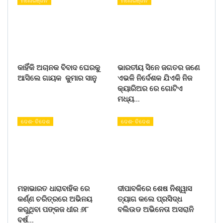
ମନୋରଞ୍ଜନ
ମନୋରଞ୍ଜନ
କାହିଁକି ଅଚାନକ ବିବାଦ ଘେରକୁ
ଭାରତୀୟ ସିନେ ଜଗତର ଜଣେ
ଆସିଲେ ଗାୟକ କୁମାର ସାନୁ
ଏଭଳି ନିର୍ଦେଶକ ଯିଏକି ନିଜ
କ୍ୟାରିଅର ରେ ଗୋଟିଏ
ମଧ୍ୟ…
ଦେଶ- ବିଦେଶ
ଦେଶ- ବିଦେଶ
ମହାଭାରତ ଧାରାବାହିକ ରେ
ଦୀପାବଳିରେ ଶେଷ ନିଶ୍ୱାସ
କର୍ଣ୍ଣ ଚରିତ୍ରରେ ଅଭିନୟ
ତ୍ୟାଗ କଲେ ପ୍ରସିଦ୍ଧ
କରୁଥିବା ପଙ୍କଜ ଧୀର ୬୮
ବଲିଉଡ ଅଭିନେତା ଅସରାନି
ବର୍ଷ…