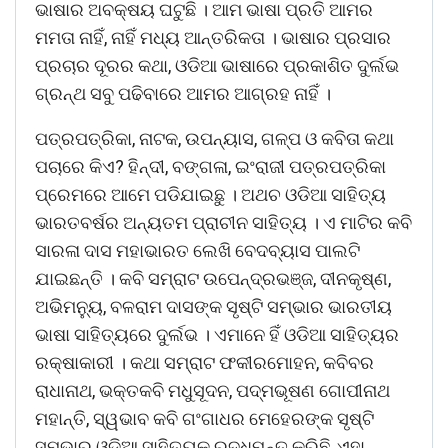
ଭାଷାର ଅବକ୍ଷୟ ଘଟୁଛି । ଆମ ଭାଷା ପ୍ରତି ଆମର
ମମତା ନାହିଁ, ନାହିଁ ମଧ୍ୟ ଆନ୍ତରିକତା । ଭାଷାର ପ୍ରସାର
ପ୍ରଚାର ଦୂରର କଥା, ଓଡିଆ ଭାଷାରେ ପ୍ରକାଶିତ ଦୁର୍ଲଭ
ଗ୍ରନ୍ଥ ସବୁ ପଢିବାରେ ଆମର ଆଗ୍ରହ ନାହିଁ ।
ପତ୍ରପତ୍ରିକା, ନାଟକ, ଉପନ୍ୟାସ, ଗଳ୍ପ ଓ କବିତା କଥା
ପଚାରେ କିଏ? ହିନ୍ଦୀ, ବଙ୍ଗଳା, ଇଂରାଜୀ ପତ୍ରପତ୍ରିକା
ପ୍ରେମରେ ଆମେ ପଡିଯାଇଛୁ । ଅଥଚ ଓଡିଆ ସାହିତ୍ୟ
ଭାରତବର୍ଷର ଅନ୍ୟତମ ପ୍ରାଚୀନ ସାହିତ୍ୟ । ଏ ମାଟିର କବି
ସାରଳା ଦାସ ମହାଭାରତ ଲେଖି ବେଦବ୍ୟାସ ପାଲଟି
ଯାଇଛନ୍ତି । କବି ସମ୍ରାଟ ଉପେନ୍ଦ୍ରଭଞ୍ଜ, ଦୀନକୃଷ୍ଣ,
ଅଭିମନୁ୍ୟ, ବଳରାମ ଦାସଙ୍କ ସୃଷ୍ଟି ସମ୍ଭାର ଭାରତୀୟ
ଭାଷା ସାହିତ୍ୟରେ ଦୁର୍ଲଭ । ଏମାନେ ହିଁ ଓଡିଆ ସାହିତ୍ୟର
ରକ୍ଷାକାରୀ । କଥା ସମ୍ରାଟ ଫକୀରମୋହନ, କବିବର
ରାଧାନାଥ, ଭକ୍ତକବି ମଧୁସୂଦନ, ପଦ୍ମଭୂଷଣ ଗୋପୀନାଥ
ମହାନ୍ତି, ସ୍ୱଭାବ କବି ଗଂଗାଧର ମେହେରଙ୍କ ସୃଷ୍ଟି
ସମ୍ଭାର ଓଡିଆ ସାହିତ୍ୟକୁ ରୁଦ୍ଧିମନ୍ତ କରିଛି, ଏହା