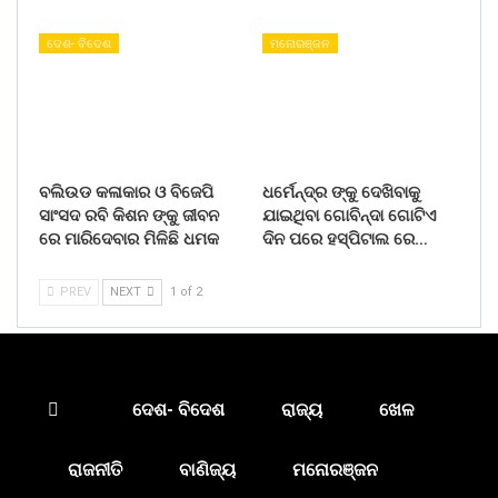
ଦେଶ- ବିଦେଶ
ମନୋରଞ୍ଜନ
ବଲିଉଡ କଳାକାର ଓ ବିଜେପି
ଧର୍ମେନ୍ଦ୍ର ଙ୍କୁ ଦେଖିବାକୁ
ସାଂସଦ ରବି କିଶନ ଙ୍କୁ ଜୀବନ
ଯାଇଥିବା ଗୋବିନ୍ଦା ଗୋଟିଏ
ରେ ମାରିଦେବାର ମିଳିଛି ଧମକ
ଦିନ ପରେ ହସ୍ପିଟାଲ ରେ…
PREV
NEXT
1 of 2
ଦେଶ- ବିଦେଶ
ରାଜ୍ୟ
ଖେଳ
ରାଜନୀତି
ବାଣିଜ୍ୟ
ମନୋରଞ୍ଜନ