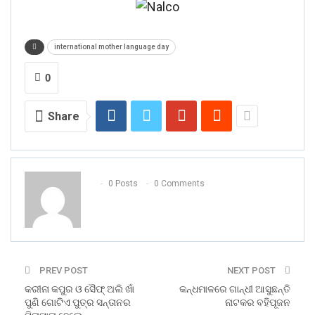
international mother language day
0
Share
0 Posts
0 Comments
PREV POST
NEXT POST
କରୀନା କପୁର ଓ ସୈଫ୍‌ ଅଲି ଖାଁ
କନ୍ଧମାଳରେ ଗାନ୍ଧୀ ଆସୁଛନ୍ତି
ପୁଣି ଗୋଟିଏ ପୁତ୍ର ସନ୍ତାନର
ନାଟକର ବହିପୂଜନ