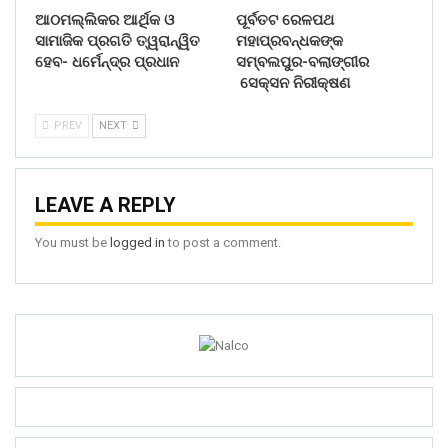
ଆଠମଲ୍ଲିକର ଆର୍ଥିକ ଓ
ପୂର୍ବତଟ ରେଳପଥ
ସାମାଜିକ ପ୍ରଗତି ତ୍ୱରାନ୍ୱିତ
ମହାପ୍ରବନ୍ଧକଙ୍କ
ହେବ- ଧର୍ମେନ୍ଦ୍ର ପ୍ରଧାନ
ସମ୍ବଲପୁର-ବଲାଙ୍ଗୀର
ସେକ୍ସନ ନିରୀକ୍ଷଣ
PREV
NEXT
LEAVE A REPLY
You must be
logged in
to post a comment.