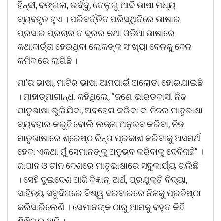
ହିନ୍ଦୀ, ବଙ୍ଗଳା, ଉର୍ଦ୍ଦୁ, ତେଲୁଗୁ ଆଦି ଭାଷା ମଧ୍ୟ
ବ୍ୟବହୃତ ହୁଏ । ପରିବର୍ତ୍ତିତ ପରିସ୍ଥିତିରେ ଭାଷାର
ପ୍ରସାର ପ୍ରଚାର ତ ଦୂରର କଥା ଓଡିଆ ଭାଷାରେ
କଥାବାର୍ତ୍ତା ହେଉଥିବା ଲୋକଙ୍କ ସଂଖ୍ୟା ବେଳକୁ ବେଳ
କମିବାରେ ଲାଗିଛି ।
ମା’ର ଭାଷା, ମାଟିର ଭାଷା ଆମପାଇଁ ଅଲୋଡା ହୋଇଯାଇଛି
। ମାହାତ୍ମାଗାନ୍ଧୀ କହିଥିଲେ, “ଜଣେ ଭାରତବାସୀ ନିଜ
ମାତୃଭାଷା ଭୁଲିଯିବା, ଅବହେଳା କରିବା ବା ନିଜର ମାତୃଭାଷା
ବ୍ୟବହାର କରୁଛି ବୋଲି ଲଜ୍ଜା ଅନୁଭବ କରିବା, ନିଜ
ମାତୃଭାଷାରେ ଶ୍ରେଷ୍ଠ ଚିନ୍ତା ପ୍ରକାଶ କରିବାକୁ ଅସମର୍ଥ
ହେବା ଏକଥା ମୁଁ ସେମାନଙ୍କୁ ଅନୁଭବ କରିବାକୁ ଦେବିନାହିଁ” ।
ଜାପାନ ଓ ଚୀନ ଦେଶରେ ମାତୃଭାଷାରେ ସବୁକାର୍ଯ୍ୟ ଚାଲିଛି
। ସେହି ଦୁଇଦେଶ ଆଜି ବିଜ୍ଞାନ, ଅର୍ଥ, ପ୍ରଯୁକ୍ତି ବିଦ୍ୟା,
ସାହିତ୍ୟ ସବୁଦିଗରେ ବିଶ୍ୱ ଦରବାରରେ ନିଜକୁ ପ୍ରତିଷ୍ଠା
କରିସାରିଲେଣି । ସେମାନଙ୍କ ଠାରୁ ଆମକୁ ବହୁତ କିଛି
ଶିଖିବାର ଅଛି ।