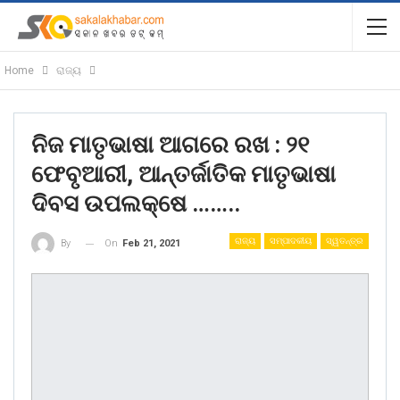
Home
ରାଜ୍ୟ
ନିଜ ମାତୃଭାଷା ଆଗରେ ରଖ : ୨୧
ଫେବୃଆରୀ, ଆନ୍ତର୍ଜାତିକ ମାତୃଭାଷା
ଦିବସ ଉପଲକ୍ଷେ ……..
ରାଜ୍ୟ
ସମ୍ପାଦକୀୟ
ସ୍ୱତନ୍ତ୍ର
On
Feb 21, 2021
By