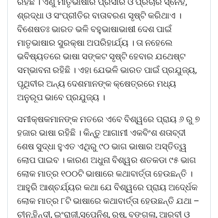
ରହିଛି । ଏଣୁ ମାତୃଭାଷାର ପ୍ରସାର ଓ ପ୍ରଚାର ସ୍ନେହ,
ଶ୍ରଦ୍ଧା ଓ ସଂପ୍ରୀତିର ବାତାବରଣ ସୃଷ୍ଟି କରିଥାଏ ।
ବିଶେଷତଃ ଭାରତ ଭଳି ବହୁଭାଷାଭାଷୀ ଦେଶ ପାଇଁ
ମାତୃଭାଷାର ସୁରକ୍ଷା ଅପରିହାର୍ଯ୍ୟ । ତା ନହେଲେ
ଭବିଷ୍ୟତରେ ଭାଷା ସଙ୍କଟ ସୃଷ୍ଟି ହେବାର ଯଥେଷ୍ଟ
ସମ୍ଭାବନା ରହିଛି । ଏହା ଯେଭଳି ଭାରତ ପାଇଁ ପ୍ରଯୁଜ୍ୟ,
ପୃଥିବୀର ଅନ୍ୟ ଦେଶମାନଙ୍କ କ୍ଷେତ୍ରରେ ମଧ୍ୟ
ଅନୁରୂପ ଭାବେ ପ୍ରଯୁଜ୍ୟ ।
ସମୀକ୍ଷକମାନଙ୍କ ମତରେ ଏବେ ବିଶ୍ୱରେ ପ୍ରାୟ ୬ ରୁ ୭
ହଜାର ଭାଷା ରହିଛି । କିନ୍ତୁ ଆଗାମୀ ଏକବିଂଶ ଶତାବ୍ଦୀ
ଶେଷ ସୁଦ୍ଧା ହୁଏତ ଏଥିରୁ ୯୦ ଭାଗ ଭାଷାର ଅସ୍ତିତ୍ୱ
ଲୋପ ପାଇବ । କାରଣ ଅଧୁନା ବିଶ୍ୱର ଶତକଡା ୯୫ ଭାଗ
ଲୋକ ମାତ୍ର ୧୦୦ଟି ଭାଷାରେ କଥାବାର୍ତ୍ତା ହେଉଛନ୍ତି ।
ଆହୁରି ଆଶ୍ଚର୍ଯ୍ୟର କଥା ଯେ ବିଶ୍ୱରେ ପ୍ରାୟ ଅଦେ୍ର୍ଧକ
ଲୋକ ମାତ୍ର ୮ଟି ଭାଷାରେ କଥାବାର୍ତ୍ତା ହେଉଛନ୍ତି ଯଥା –
ଚୀନ,ହିନ୍ଦୀ, ଇଂରାଜୀ,ସ୍ପେନିଶ୍, ରୁଷ୍, ବଙ୍ଗଳା, ଆରବୀ ଓ