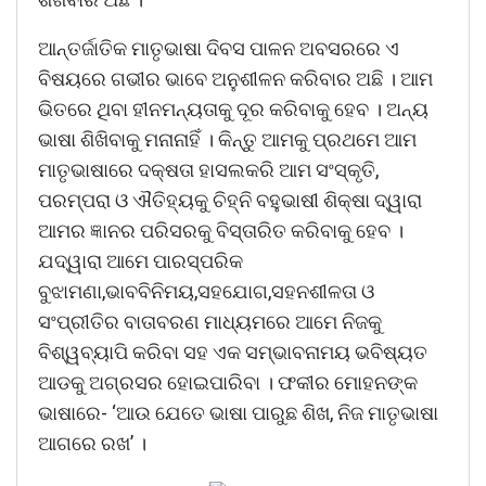
ଆନ୍ତର୍ଜାତିକ ମାତୃଭାଷା ଦିବସ ପାଳନ ଅବସରରେ ଏ
ବିଷୟରେ ଗଭୀର ଭାବେ ଅନୁଶୀଳନ କରିବାର ଅଛି । ଆମ
ଭିତରେ ଥିବା ହୀନମନ୍ୟତାକୁ ଦୂର କରିବାକୁ ହେବ । ଅନ୍ୟ
ଭାଷା ଶିଖିବାକୁ ମନାନାହିଁ । କିନ୍ତୁ ଆମକୁ ପ୍ରଥମେ ଆମ
ମାତୃଭାଷାରେ ଦକ୍ଷତା ହାସଲକରି ଆମ ସଂସ୍କୃତି,
ପରମ୍ପରା ଓ ଐତିହ୍ୟକୁ ଚିହ୍ନି ବହୁଭାଷୀ ଶିକ୍ଷା ଦ୍ୱାରା
ଆମର ଜ୍ଞାନର ପରିସରକୁ ବିସ୍ତାରିତ କରିବାକୁ ହେବ ।
ଯଦ୍ୱାରା ଆମେ ପାରସ୍ପରିକ
ବୁଝାମଣା,ଭାବବିନିମୟ,ସହଯୋଗ,ସହନଶୀଳତା ଓ
ସଂପ୍ରୀତିର ବାତାବରଣ ମାଧ୍ୟମରେ ଆମେ ନିଜକୁ
ବିଶ୍ୱବ୍ୟାପି କରିବା ସହ ଏକ ସମ୍ଭାବନାମୟ ଭବିଷ୍ୟତ
ଆଡକୁ ଅଗ୍ରସର ହୋଇପାରିବା । ଫକୀର ମୋହନଙ୍କ
ଭାଷାରେ- ‘ଆଉ ଯେତେ ଭାଷା ପାରୁଛ ଶିଖ, ନିଜ ମାତୃଭାଷା
ଆଗରେ ରଖ’ ।