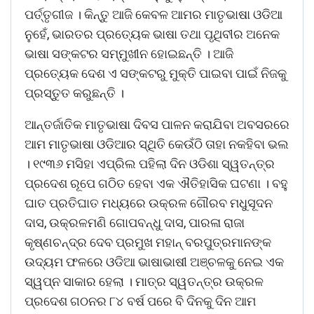
ପର୍ତ୍ତୃଗୀଜ । କିନ୍ତୁ ଆଜି କେବଳ ଆମର ମାତୃଭାଷା ଓଡିଆ
ନୁହେଁ, ଭାରତର ପ୍ରତ୍ୟେକ ଭାଷା ତଥା ପୃଥିବୀର ଅନେକ
ଭାଷା ସଙ୍କଟର ସମ୍ମୁଖୀନ ହୋଇଛନ୍ତି । ଆଜି
ପ୍ରତ୍ୟେକ ଦେଶ ଏ ସଙ୍କଟରୁ ମୁକ୍ତି ପାଇବା ପାଇଁ ନିଜକୁ
ପ୍ରସ୍ତୁତ କରୁଛନ୍ତି ।
ଆନ୍ତର୍ଜାତିକ ମାତୃଭାଷା ଦିବସ ପାଳନ କରାଯିବା ଅବସରରେ
ଆମ ମାତୃଭାଷା ଓଡିଆର ସ୍ଥିତି କେଉଁଠି ତାହା ନକହିବା ଭଲ
। ୧୯୩୬ ମସିହା ଏପ୍ରିଲ ପହିଲା ଦିନ ଓଡିଶା ସ୍ୱତନ୍ତ୍ର
ପ୍ରଦେଶ ରୂପେ ଗଠିତ ହେବା ଏକ ଐତିହାସିକ ଘଟଣା । ବହୁ
ଘାତ ପ୍ରତିଘାତ ମଧ୍ୟରେ ଉକ୍ରଳ ଗୌରବ ମଧୁସୂଦନ
ଦାସ, ଉକ୍ରଳମଣି ଗୋପବନ୍ଧୁ ଦାସ, ପାରଳା ରାଜା
କୃଷ୍ଣଚନ୍ଦ୍ର ଦେବ ପ୍ରମୁଖ ମହାନ୍ ବରପୁତ୍ରମାନଙ୍କ
ଉଦ୍ୟମ ଫଳରେ ଓଡିଆ ଭାଷାଭାଷୀ ଅଞ୍ଚଳକୁ ନେଇ ଏକ
ସ୍ୱପ୍ନ ସାକାର ହେଲା । ମାତ୍ର ସ୍ୱତନ୍ତ୍ର ଉକ୍ରଳ
ପ୍ରଦେଶ ଗଠନର ୮୪ ବର୍ଷ ପରେ ବି ଦିନକୁ ଦିନ ଆମ