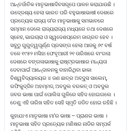
ଆନ୍ତର୍ଜାତିକ ମାତୃଭାଷାଦିବସରୂପେ ପାଳନ କରାଯାଉଛି ।
ଉଦେ୍ଦଶ୍ୟ ହେଲା ଭାରତ ପରି ବହୁଭାଷାଭାଷୀ ଦେଶରେ
ପ୍ରତ୍ୟେକ ରାଜ୍ୟ ତା’ର ମାତୃଭାଷାକୁ ସମଭାବରେ
ସମ୍ମାନ ଦେଲେ ରାଜ୍ୟରାଜ୍ୟ ମଧ୍ୟରେ ତଥା ଦେଶରେ
ସ୍ନେହ, ଭାଇଚାରା ଓ ସ୍ୱଦେଶପ୍ରେମ ଜାଗ୍ରତ ହେବ ।
ସବୁଠୁ ଗୁରୁତ୍ୱପୂର୍ଣ୍ଣ ପ୍ରସଙ୍ଗ ହେଲା ଆଜକୁ ୬୯ ବର୍ଷ
ତଳେ ୧୯୫୨ ମସିହା ଫେବୃଆରୀ ୨୧ ତାରିଖରେ ବାଂଗଲା
ଦେଶରେ ବଙ୍ଗଳାଭାଷାକୁ ରାଷ୍ଟ୍ରଭାଷାର ମାନ୍ୟତା
ଦେବାପାଇଁ ଆନେ୍ଦାଳନକୁ ବାହାରିଥିବା ଢାକା
ବିଶ୍ୱବିଦ୍ୟାଳୟର ୪ ଜଣ ଛାତ୍ର ଅବ୍ଦୁସ ସାଲେମ୍,
ରଫିକୁଦ୍ଦିନ ଅହମ୍ମଦ, ଅବଦୁଲ ବରକତ୍ ଓ ଅବଦୁଲ
ଜବର ଭାଷା ପାଇଁ ପୋଲିସ ଗୁଳିରେ ସହିଦ ହୋଇଗଲେ ।
ତେଣୁ ଏହି ତାରିଖ ସହିତ ସେହି ସ୍ମୃତି ଜଡିତ ହୋଇ ରହିଛି ।
କୁହାଯାଏ ମାତୃଭାଷା ମା’ର ଭାଷା – ପ୍ରାଣର ଭାଷା ।
ମାତୃଭାଷା ସହିତ ପ୍ରତ୍ୟେକ ମଣିଷର ନାଡିର ସମ୍ପର୍କ