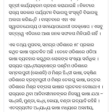
ସୂତ୍ରୀ କାର୍ଯ୍ୟକ୍ରମ ଗ୍ରହଣ କରାଯାଇଛି । ନିକଟରେ
ରାଜ୍ୟ ସରକାର ପର୍ଯ୍ୟଟନ ବିଭାଗରୁ ସଂସ୍କୃତି ବିଭାଗକୁ
ଅଲଗା କରିଛନ୍ତି । ବାସ୍ତବରେ ଏହା ଏକ
ସ୍ୱାଗତଯୋଗ୍ୟ ଓ ସମୟୋପଯୋଗୀ ପଦକ୍ଷେପ । ଏସବୁ
ସତ୍ତ୍ୱେ ଏଦିଗରେ ଆଶା ଜନକ ସଫଳତା ମିଳିପାରି ନାହିଁ ।
ଏକ ତଥ୍ୟ ମୁତାବକ, ସମଗ୍ର ଓଡିଶାରେ ୫୮ ପ୍ରକାର
କଥିତ ଭାଷା ପ୍ରଚଳିତ ଅଛି । ତେବେ ଓଡିଶାରେ ଓଡିଆ
ଭାଷା ବ୍ୟବହାର କରୁଥିବା ଲୋକଙ୍କ ସଂଖ୍ୟା ସର୍ବାଧିକ ।
ରାଜ୍ୟର ପ୍ରାନ୍ତୀୟକ୍ଷେତ୍ର ପଶ୍ଚିମ ଓଡିଶାରେ
ସମ୍ବଲପୁରୀ (କୋଶଳି) ଓ ମିଶ୍ର ହିନ୍ଦୀ ଭାଷା, ଦକ୍ଷିଣ
ଓଡିଶାରେ ବ୍ରହ୍ମପୁରୀ ଓ ମିଶ୍ର ତେଲଗୁ ଭାଷା, ଉତ୍ତର
ଓଡିଶାରେ ମିଶ୍ର ବଙ୍ଗଳା ଭାଷାର ପ୍ରଚଳନ ଦେଖାଯାଏ ।
ରାଜ୍ୟରେ ଥିବା ଆଦିବାସୀମାନଙ୍କର ନିଜସ୍ୱ ଭାଷା ଯଥା –
ସାନ୍ତାଳି, ମୁଣ୍ଡା, କନ୍ଧ, କୋୟା, ବଣ୍ଡା ଇତ୍ୟାଦି ରହିଛି ।
ଏତଦ୍ବ୍ୟତୀତ ଅନ୍ୟାନ୍ୟ ଭାଷା ମଧ୍ୟରେ ଅସମୀୟ,