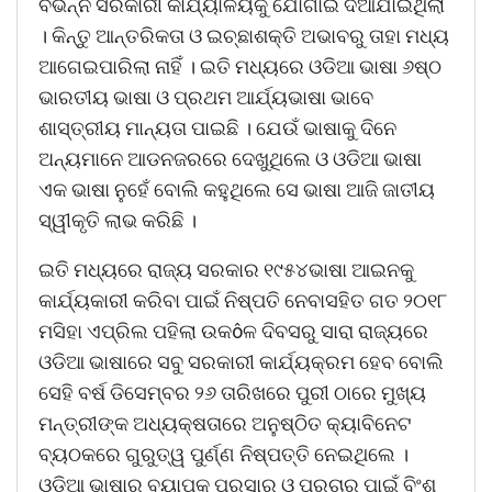
ବିଭିନ୍ନ ସରକାରୀ କାର୍ଯ୍ୟାଳୟକୁ ଯୋଗାଇ ଦିଆଯାଇଥିଲା
। କିନ୍ତୁ ଆନ୍ତରିକତା ଓ ଇଚ୍ଛାଶକ୍ତି ଅଭାବରୁ ତାହା ମଧ୍ୟ
ଆଗେଇପାରିଲା ନାହିଁ । ଇତି ମଧ୍ୟରେ ଓଡିଆ ଭାଷା ୬ଷ୍ଠ
ଭାରତୀୟ ଭାଷା ଓ ପ୍ରଥମ ଆର୍ଯ୍ୟଭାଷା ଭାବେ
ଶାସ୍ତ୍ରୀୟ ମାନ୍ୟତା ପାଇଛି । ଯେଉଁ ଭାଷାକୁ ଦିନେ
ଅନ୍ୟମାନେ ଆଡନଜରରେ ଦେଖୁଥିଲେ ଓ ଓଡିଆ ଭାଷା
ଏକ ଭାଷା ନୁହେଁ ବୋଲି କହୁଥିଲେ ସେ ଭାଷା ଆଜି ଜାତୀୟ
ସ୍ୱୀକୃତି ଲାଭ କରିଛି ।
ଇତି ମଧ୍ୟରେ ରାଜ୍ୟ ସରକାର ୧୯୫୪ଭାଷା ଆଇନକୁ
କାର୍ଯ୍ୟକାରୀ କରିବା ପାଇଁ ନିଷ୍ପତି ନେବାସହିତ ଗତ ୨୦୧୮
ମସିହା ଏପ୍ରିଲ ପହିଲା ଉକôଳ ଦିବସରୁ ସାରା ରାଜ୍ୟରେ
ଓଡିଆ ଭାଷାରେ ସବୁ ସରକାରୀ କାର୍ଯ୍ୟକ୍ରମ ହେବ ବୋଲି
ସେହି ବର୍ଷ ଡିସେମ୍ବର ୨୬ ତାରିଖରେ ପୁରୀ ଠାରେ ମୁଖ୍ୟ
ମନ୍ତ୍ରୀଙ୍କ ଅଧ୍ୟକ୍ଷତାରେ ଅନୁଷ୍ଠିତ କ୍ୟାବିନେଟ
ବ୍ୟଠକରେ ଗୁରୁତ୍ୱ ପୁର୍ଣ୍ଣ ନିଷ୍ପତ୍ତି ନେଇଥିଲେ ।
ଓଡିଆ ଭାଷାର ବ୍ୟାପକ ପ୍ରସାର ଓ ପ୍ରଚାର ପାଇଁ ବିଂଶ