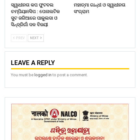
ସ୍ୱାଧୀନତା କପ ଫୁଟବଲ
ମହାତ୍ମା ଗାନ୍ଧୀ ଓ ସ୍ୱାଧୀନତା
ଚମ୍ପିୟାନସିପ : ପେନାଲଟିକ
ସଂଗ୍ରାମ
ସୁଟ ଜରିଆରେ ପାକୁଲଦା ଓ
ସିନ୍ଦ୍ରିଗାଁ ଦଳ ବିଜୟୀ
PREV
NEXT
LEAVE A REPLY
You must be
logged in
to post a comment.