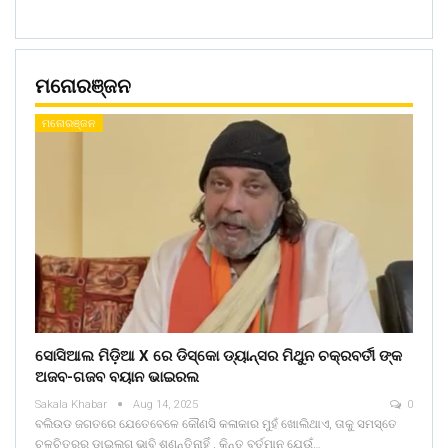
ମନୋରଞ୍ଜନ
ମନୋରଞ୍ଜନ
ସୋସିଆଲ ମିଡ଼ିଆ X ରେ ଡିସ୍କୋ ଡ୍ୟାନ୍ସର ମିଥୁନ ଚକ୍ରବର୍ତୀ ଙ୍କ
ଅଜବ-ଗଜବ ବୟାନ ଭାଇରଲ
Sakala Khabar
Aug 14, 2025
0
ବଲିଉଡ ଜଗତରେ ଯେତେବେଳେ କୌଣସି କଳାକାର ମୁହଁ ଖୋଲିଥାଏ, ତାକୁ ସମସ୍ତେ
ଚଳଚିତ୍ରର ଡାଇଲଗ ଭାବି ଶୁଣନ୍ତିନାହିଁ , କିନ୍ତୁ ବର୍ତମାନ ଯେଉଁ…