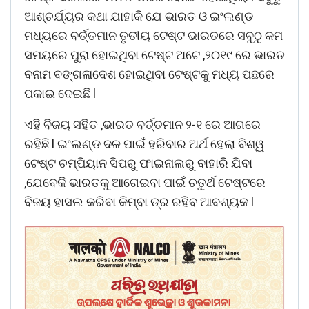
ଆଶ୍ଚର୍ଯ୍ୟର କଥା ଯାହାକି ଯେ ଭାରତ ଓ ଇଂଲଣ୍ଡ
ମଧ୍ୟରେ ବର୍ତ୍ତମାନ ତୃତୀୟ ଟେଷ୍ଟ ଭାରତରେ ସବୁଠୁ କମ
ସମୟରେ ପୁରା ହୋଇଥିବା ଟେଷ୍ଟ ଅଟେ ,୨୦୧୯ ରେ ଭାରତ
ବନାମ ବଙ୍ଗଳାଦେଶ ହୋଇଥିବା ଟେଷ୍ଟକୁ ମଧ୍ୟ ପଛରେ
ପକାଇ ଦେଇଛି l
ଏହି ବିଜୟ ସହିତ ,ଭାରତ ବର୍ତ୍ତମାନ ୨-୧ ରେ ଆଗରେ
ରହିଛି l ଇଂଲଣ୍ଡ ଦଳ ପାଇଁ ହରିବାର ଅର୍ଥ ହେଲା ବିଶ୍ୱ
ଟେଷ୍ଟ ଚମ୍ପିୟାନ ସିପରୁ ଫାଇନାଲରୁ ବାହାରି ଯିବା
,ଯେବେକି ଭାରତକୁ ଆଗେଇବା ପାଇଁ ଚତୁର୍ଥ ଟେଷ୍ଟରେ
ବିଜୟ ହାସଲ କରିବା କିମ୍ବା ଡ୍ର ରହିବ ଆବଶ୍ୟକ l