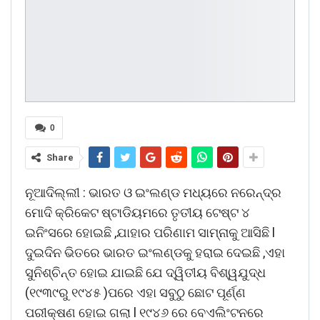
0
Share
ନୂଆଦିଲ୍ଲୀ : ଭାରତ ଓ ଇଂଲଣ୍ଡ ମଧ୍ୟରେ ନରେନ୍ଦ୍ର
ମୋଦି କ୍ରିକେଟ ଷ୍ଟାଡିୟମରେ ତୃତୀୟ ଟେଷ୍ଟ ୪
ଇନିଂସରେ ହୋଇଛି ,ଯାହାର ପରିଣାମ ସାମ୍ନାକୁ ଆସିଛି l
ଦୁଇଦିନ ଭିତରେ ଭାରତ ଇଂଲଣ୍ଡକୁ ହରାଇ ଦେଇଛି ,ଏହା
ସୁନିଶ୍ଚିନ୍ତ ହୋଇ ଯାଇଛି ଯେ ଦ୍ୱିତୀୟ ବିଶ୍ୱଯୁଦ୍ଧ
(୧୯୩୯ରୁ ୧୯୪୫ )ପରେ ଏହା ସବୁଠୁ ଛୋଟ ପୂର୍ଣ୍ଣ
ପରୀକ୍ଷଣ ହୋଇ ଗଲା l ୧୯୪୬ ରେ ବେଏଲିଂଟନରେ