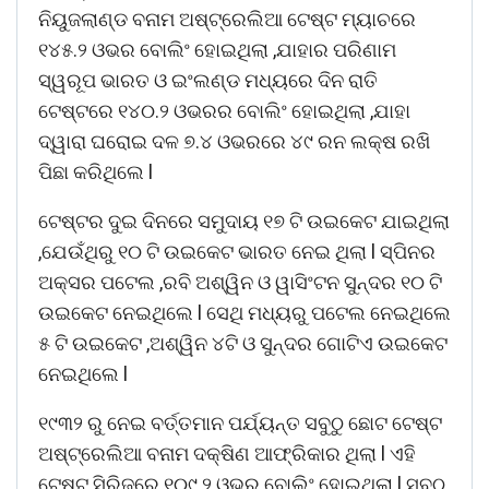
ନିୟୁଜଲାଣ୍ଡ ବନାମ ଅଷ୍ଟ୍ରେଲିଆ ଟେଷ୍ଟ ମ୍ୟାଚରେ
୧୪୫.୨ ଓଭର ବୋଲିଂ ହୋଇଥିଲା ,ଯାହାର ପରିଣାମ
ସ୍ୱରୂପ ଭାରତ ଓ ଇଂଲଣ୍ଡ ମଧ୍ୟରେ ଦିନ ରାତି
ଟେଷ୍ଟରେ ୧୪୦.୨ ଓଭରର ବୋଲିଂ ହୋଇଥିଲା ,ଯାହା
ଦ୍ୱାରା ଘରୋଇ ଦଳ ୭.୪ ଓଭରରେ ୪୯ ରନ ଲକ୍ଷ ରଖି
ପିଛା କରିଥିଲେ l
ଟେଷ୍ଟର ଦୁଇ ଦିନରେ ସମୁଦାୟ ୧୭ ଟି ଉଇକେଟ ଯାଇଥିଲା
,ଯେଉଁଥିରୁ ୧୦ ଟି ଉଇକେଟ ଭାରତ ନେଇ ଥିଲା l ସ୍ପିନର
ଅକ୍ସର ପଟେଲ ,ରବି ଅଶ୍ୱିନ ଓ ୱାସିଂଟନ ସୁନ୍ଦର ୧୦ ଟି
ଉଇକେଟ ନେଇଥିଲେ l ସେଥି ମଧ୍ୟରୁ ପଟେଲ ନେଇଥିଲେ
୫ ଟି ଉଇକେଟ ,ଅଶ୍ୱିନ ୪ଟି ଓ ସୁନ୍ଦର ଗୋଟିଏ ଉଇକେଟ
ନେଇଥିଲେ l
୧୯୩୨ ରୁ ନେଇ ବର୍ତ୍ତମାନ ପର୍ଯ୍ୟନ୍ତ ସବୁଠୁ ଛୋଟ ଟେଷ୍ଟ
ଅଷ୍ଟ୍ରେଲିଆ ବନାମ ଦକ୍ଷିଣ ଆଫ୍ରିକାର ଥିଲା l ଏହି
ଟେଷ୍ଟ ସିରିଜରେ ୧୦୯.୨ ଓଭର ବୋଲିଂ ହୋଇଥିଲା l ସବୁଠୁ