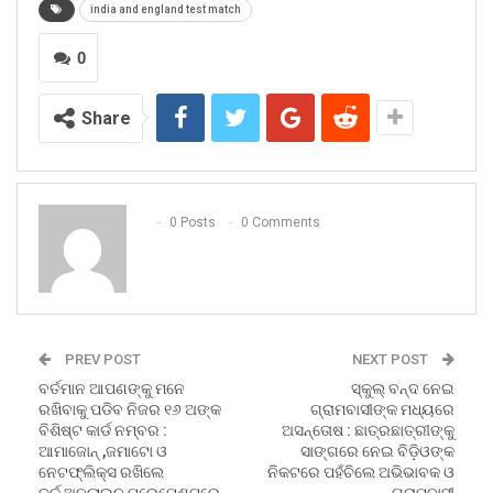
india and england test match
0
Share
0 Posts
0 Comments
PREV POST
NEXT POST
ବର୍ତମାନ ଆପଣଙ୍କୁ ମନେ
ସ୍କୁଲ୍ ବନ୍ଦ ନେଇ
ରଖିବାକୁ ପଡିବ ନିଜର ୧୬ ଅଙ୍କ
ଗ୍ରାମବାସୀଙ୍କ ମଧ୍ୟରେ
ବିଶିଷ୍ଟ କାର୍ଡ ନମ୍ବର :
ଅସନ୍ତୋଷ : ଛାତ୍ରଛାତ୍ରୀଙ୍କୁ
ଆମାଜୋନ୍ ,ଜମାଟୋ ଓ
ସାଙ୍ଗରେ ନେଇ ବିଡ଼ିଓଙ୍କ
ନେଟଫ୍ଲିକ୍ସ ରଖିଲେ
ନିକଟରେ ପହଁଚିଲେ ଅଭିଭାବକ ଓ
ତର୍କ,ଅନଲାଇନ ପ୍ରେମେଣ୍ଟରେ
ଗ୍ରାମବାସୀ