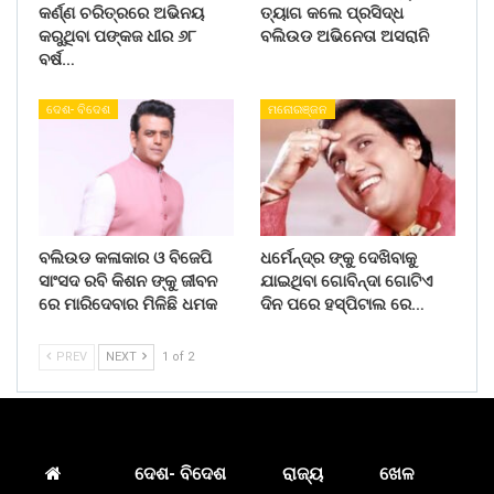
କର୍ଣ୍ଣ ଚରିତ୍ରରେ ଅଭିନୟ
ତ୍ୟାଗ କଲେ ପ୍ରସିଦ୍ଧ
କରୁଥିବା ପଙ୍କଜ ଧୀର ୬୮
ବଲିଉଡ ଅଭିନେତା ଅସରାନି
ବର୍ଷ…
ଦେଶ- ବିଦେଶ
ମନୋରଞ୍ଜନ
ବଲିଉଡ କଳାକାର ଓ ବିଜେପି
ଧର୍ମେନ୍ଦ୍ର ଙ୍କୁ ଦେଖିବାକୁ
ସାଂସଦ ରବି କିଶନ ଙ୍କୁ ଜୀବନ
ଯାଇଥିବା ଗୋବିନ୍ଦା ଗୋଟିଏ
ରେ ମାରିଦେବାର ମିଳିଛି ଧମକ
ଦିନ ପରେ ହସ୍ପିଟାଲ ରେ…
PREV
NEXT
1 of 2
ଦେଶ- ବିଦେଶ
ରାଜ୍ୟ
ଖେଳ