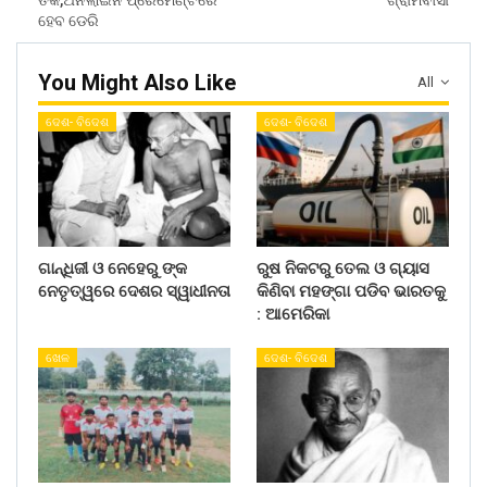
ହେବ ଡେରି
You Might Also Like
All
ଦେଶ- ବିଦେଶ
ଦେଶ- ବିଦେଶ
ଗାନ୍ଧିଜୀ ଓ ନେହେରୁ ଙ୍କ
ରୁଷ ନିକଟରୁ ତେଲ ଓ ଗ୍ୟାସ
ନେତୃତ୍ୱରେ ଦେଶର ସ୍ୱାଧୀନତା
କିଣିବା ମହଙ୍ଗା ପଡିବ ଭାରତକୁ
: ଆମେରିକା
ଖେଳ
ଦେଶ- ବିଦେଶ