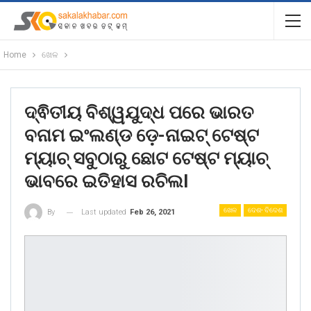
Home
ଖେଳ
ଦ୍ଵିତୀୟ ବିଶ୍ୱଯୁଦ୍ଧ ପରେ ଭାରତ
ବନାମ ଇଂଲଣ୍ଡ ଡ଼େ-ନାଇଟ୍ ଟେଷ୍ଟ
ମ୍ୟାଚ୍ ସବୁଠାରୁ ଛୋଟ ଟେଷ୍ଟ ମ୍ୟାଚ୍
ଭାବରେ ଇତିହାସ ରଚିଲl
ଖେଳ
ଦେଶ- ବିଦେଶ
Last updated
Feb 26, 2021
By