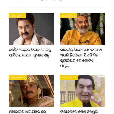
ମନୋରଞ୍ଜନ
ମନୋରଞ୍ଜନ
କାହିଁକି ଅଚାନକ ବିବାଦ ଘେରକୁ
ଭାରତୀୟ ସିନେ ଜଗତର ଜଣେ
ଆସିଲେ ଗାୟକ କୁମାର ସାନୁ
ଏଭଳି ନିର୍ଦେଶକ ଯିଏକି ନିଜ
କ୍ୟାରିଅର ରେ ଗୋଟିଏ
ମଧ୍ୟ…
ଦେଶ- ବିଦେଶ
ଦେଶ- ବିଦେଶ
ମହାଭାରତ ଧାରାବାହିକ ରେ
ଦୀପାବଳିରେ ଶେଷ ନିଶ୍ୱାସ