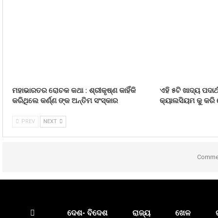
ମହାଭାରତର ରୋଚକ କଥା : ଶ୍ରୀକୃଷ୍ଣ କାହିଁକି
ଏହି ୫ଟି ଖାଦ୍ୟ ପଦାର
କରିଥିଲେ କର୍ଣ୍ଣ ଙ୍କ ଅନ୍ତିମ ସଂସ୍କାର
କ୍ୟାଲସିୟମ କୁ କରି
PREV
NEXT
Commen
ଦେଶ- ବିଦେଶ
ରାଜ୍ୟ
ଖେଳ