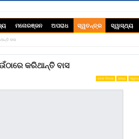
ଜ୍ୟ
ମନୋରଞ୍ଜନ
ଅପରାଧ
ସ୍ୱତନ୍ତ୍ର
ସ୍ୱାସ୍ଥ୍ୟ
ାନ୍ତି ବାସ
ଁଠାରେ କରିଥାନ୍ତି ବାସ
ଦେଶ- ବିଦେଶ
ରାଜ୍ୟ
ସ୍ୱତନ୍