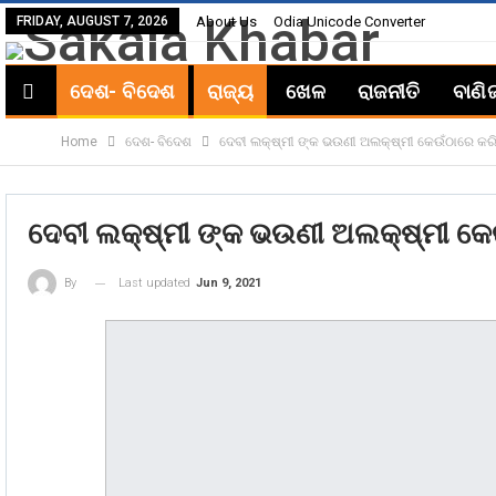
FRIDAY, AUGUST 7, 2026
About Us
Odia Unicode Converter
ଦେଶ- ବିଦେଶ
ରାଜ୍ୟ
ଖେଳ
ରାଜନୀତି
ବାଣି
Home
ଦେଶ- ବିଦେଶ
ଦେବୀ ଲକ୍ଷ୍ମୀ ଙ୍କ ଭଉଣୀ ଅଲକ୍ଷ୍ମୀ କେଉଁଠାରେ କରିଥ
ଦେବୀ ଲକ୍ଷ୍ମୀ ଙ୍କ ଭଉଣୀ ଅଲକ୍ଷ୍ମୀ କେଉ
Last updated
Jun 9, 2021
By