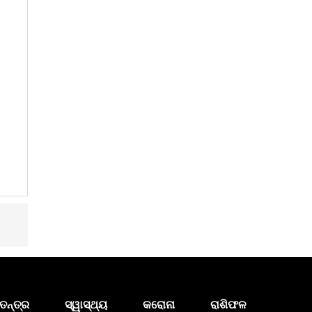
ତନ୍ତ୍ର
ସ୍ୱାସ୍ଥ୍ୟ
କରୋନା
ରାଶିଫଳ