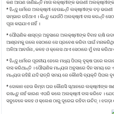
କଣ ଆପଣ ଜାଣିଛନ୍ତି ମାତା ଲକ୍ଷ୍ମୀଙ୍କ ଭଉଣୀ ଅଲକ୍ଷ୍ମୀଙ୍କ 
* ହିନ୍ଦୁ ଧର୍ମରେ ଅଲକ୍ଷ୍ମୀ ହେଉଛନ୍ତି ଲକ୍ଷ୍ମୀଙ୍କ ବଡ଼ ଭଉଣ
ସମ୍ଭାର ରହିଥାଏ । କିନ୍ତୁ ଯେଉଁଠି ଅଲକ୍ଷ୍ମୀ ବାସ କରନ୍ତି ସେ
ପୂଜା କରାଯାଏ ନାହିଁ ।
* ପୌରାଣିକ ଶାସ୍ତ୍ର ଅନୁସାରେ ଅଲକ୍ଷ୍ମୀଙ୍କ ବିବାହ ଋଷି ଉ
ଆଶ୍ରମକୁ ଗଲେ ସେଠାରେ ସେ ପ୍ରବେଶ କରିବା ପାଇଁ ମନାକରିଥିଲ
ଅଳିଆ ଆବର୍ଜନା , କଳହ ଓ କ୍ଲେସ ଥାଏ ସେଠାରେ ମୁଁ ବାସ କରିଥା
* ହିନ୍ଦୁ ଧର୍ମରେ ପୂଜନୀୟ ହେଲେ ମଧ୍ୟ ପିପଲ୍ ବୃକ୍ଷ ଘରେ ଲ
ବାସ କରିଥାନ୍ତି । ପୌରାଣିକ ମାନ୍ୟତା ଅନୁସାରେ ଦିନ ସମୟ ରେ 
ମାନ୍ୟତା ରହିଛି ଯଦି ରାତ୍ରି ସମୟ ରେ କୌଣସି ବ୍ୟକ୍ତି ପିପଲ ବୃ
* ଦୋକାନ ହେଉ କିମ୍ବା ଘର କୌଣସି ସ୍ଥାନରେ ଲକ୍ଷ୍ମୀଙ୍କ ଖଣ୍ଡିତ 
ରଖନ୍ତୁ ନାହଁ କାରଣ ଏପରି କଲେ ଅଲକ୍ଷ୍ମୀ ବାସ କରିବେ । ଯେଉଁ 
ସବୁବେଳେ କଳହ ଓ କ୍ଲେଶ ଠାରୁ ଦୂରେଇ ରହିବା ଉଚିତ୍ । ଝଗଡ଼ା