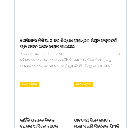
ସୋସିଆଲ ମିଡ଼ିଆ X ରେ ଡିସ୍କୋ ଡ୍ୟାନ୍ସର ମିଥୁନ ଚକ୍ରବର୍ତୀ
ଙ୍କ ଅଜବ-ଗଜବ ବୟାନ ଭାଇରଲ
Sakala Khabar
Aug 14, 2025
0
ବଲିଉଡ ଜଗତରେ ଯେତେବେଳେ କୌଣସି କଳାକାର ମୁହଁ ଖୋଲିଥାଏ, ତାକୁ
ସମସ୍ତେ ଚଳଚିତ୍ରର ଡାଇଲଗ ଭାବି ଶୁଣନ୍ତିନାହିଁ , କିନ୍ତୁ ବର୍ତମାନ ଯେଉଁ…
ମନୋରଞ୍ଜନ
ମନୋରଞ୍ଜନ
କାହିଁକି ଅଚାନକ ବିବାଦ
ଭାରତୀୟ ସିନେ ଜଗତର
ଘେରକୁ ଆସିଲେ ଗାୟକ
ଜଣେ ଏଭଳି ନିର୍ଦେଶକ ଯିଏକି