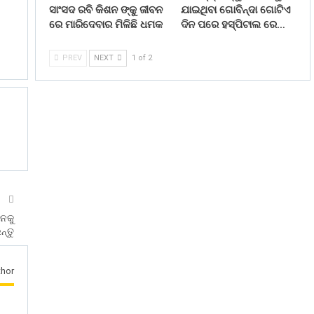
ସାଂସଦ ରବି କିଶନ ଙ୍କୁ ଜୀବନ
ଯାଇଥିବା ଗୋବିନ୍ଦା ଗୋଟିଏ
ରେ ମାରିଦେବାର ମିଳିଛି ଧମକ
ଦିନ ପରେ ହସ୍ପିଟାଲ ରେ…
PREV
NEXT
1 of 2
T
ବନକୁ
୍ତୁ
hor