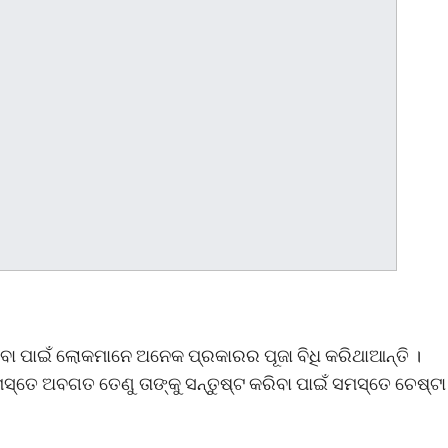
ରିବା ପାଇଁ ଲୋକମାନେ ଅନେକ ପ୍ରକାରର ପୂଜା ବିଧି କରିଥାଆନ୍ତି ।
ସ୍ତେ ଅବଗତ ତେଣୁ ତାଙ୍କୁ ସନ୍ତୁଷ୍ଟ କରିବା ପାଇଁ ସମସ୍ତେ ଚେଷ୍ଟା