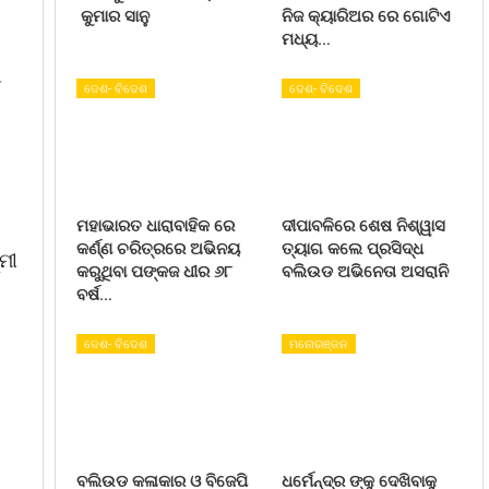
କୁମାର ସାନୁ
ନିଜ କ୍ୟାରିଅର ରେ ଗୋଟିଏ
ମଧ୍ୟ…
ଦେଶ- ବିଦେଶ
ଦେଶ- ବିଦେଶ
ମହାଭାରତ ଧାରାବାହିକ ରେ
ଦୀପାବଳିରେ ଶେଷ ନିଶ୍ୱାସ
କର୍ଣ୍ଣ ଚରିତ୍ରରେ ଅଭିନୟ
ତ୍ୟାଗ କଲେ ପ୍ରସିଦ୍ଧ
ମୀ
କରୁଥିବା ପଙ୍କଜ ଧୀର ୬୮
ବଲିଉଡ ଅଭିନେତା ଅସରାନି
ବର୍ଷ…
ଦେଶ- ବିଦେଶ
ମନୋରଞ୍ଜନ
ବଲିଉଡ କଳାକାର ଓ ବିଜେପି
ଧର୍ମେନ୍ଦ୍ର ଙ୍କୁ ଦେଖିବାକୁ