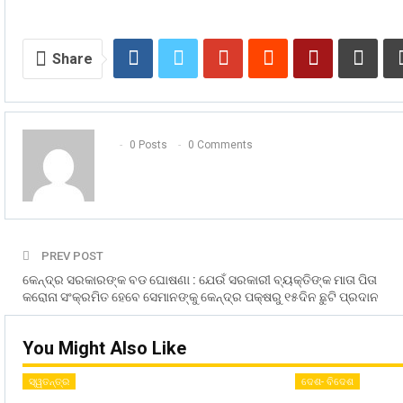
Share
0 Posts
0 Comments
PREV POST
କେନ୍ଦ୍ର ସରକାରଙ୍କ ବଡ ଘୋଷଣା : ଯେଉଁ ସରକାରୀ ବ୍ୟକ୍ତିଙ୍କ ମାତା ପିତା
କରୋନା ସଂକ୍ରମିତ ହେବେ ସେମାନଙ୍କୁ କେନ୍ଦ୍ର ପକ୍ଷରୁ ୧୫ଦିନ ଛୁଟି ପ୍ରଦାନ
You Might Also Like
ସ୍ୱତନ୍ତ୍ର
ଦେଶ- ବିଦେଶ