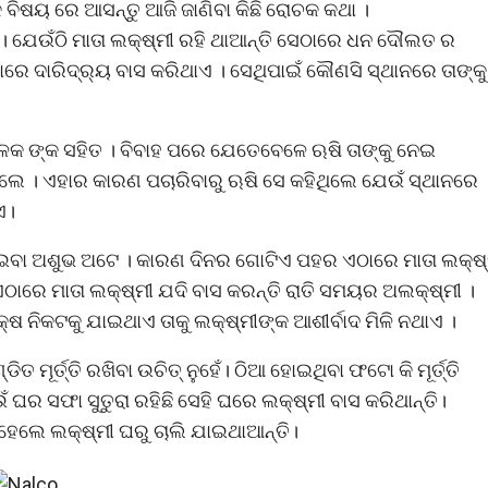
ବିଷୟ ରେ ଆସନ୍ତୁ ଆଜି ଜାଣିବା କିଛି ରୋଚକ କଥା ।
ୀ । ଯେଉଁଠି ମାତା ଲକ୍ଷ୍ମୀ ରହି ଥାଆନ୍ତି ସେଠାରେ ଧନ ଦୌଲତ ର
ଠାରେ ଦାରିଦ୍ର୍ୟ ବାସ କରିଥାଏ । ସେଥିପାଇଁ କୌଣସି ସ୍ଥାନରେ ତାଙ୍କୁ
ଦଳକ ଙ୍କ ସହିତ । ବିବାହ ପରେ ଯେତେବେଳେ ଋଷି ତାଙ୍କୁ ନେଇ
େ । ଏହାର କାରଣ ପଚାରିବାରୁ ଋଷି ସେ କହିଥିଲେ ଯେଉଁ ସ୍ଥାନରେ
ଏ।
ଗାଇବା ଅଶୁଭ ଅଟେ । କାରଣ ଦିନର ଗୋଟିଏ ପହର ଏଠାରେ ମାତା ଲକ୍ଷ୍
ଏଠାରେ ମାତା ଲକ୍ଷ୍ମୀ ଯଦି ବାସ କରନ୍ତି ରାତି ସମୟର ଅଲକ୍ଷ୍ମୀ ।
କ୍ଷ ନିକଟକୁ ଯାଇଥାଏ ତାକୁ ଲକ୍ଷ୍ମୀଙ୍କ ଆଶୀର୍ବାଦ ମିଳି ନଥାଏ ।
ମୂର୍ତ୍ତି ରଖିବା ଉଚିତ୍ ନୁହେଁ। ଠିଆ ହୋଇଥିବା ଫଟୋ କି ମୂର୍ତ୍ତି
ଘର ସଫା ସୁତୁରା ରହିଛି ସେହି ଘରେ ଲକ୍ଷ୍ମୀ ବାସ କରିଥାନ୍ତି।
 ହେଲେ ଲକ୍ଷ୍ମୀ ଘରୁ ଚାଲି ଯାଇଥାଆନ୍ତି।