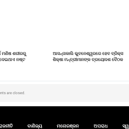
୍ଥ ମଣିଷ ଶରୀରରୁ
ଆସନ୍ତାକାଲି ଭୁବନେଶ୍ୱରରେ ହେବ ବ୍ରିକ୍ସ
 ଦେଇଥାଏ ନଷ୍ଟ
ଶିକ୍ଷା ମନ୍ତ୍ରୀମାନଙ୍କ ତ୍ରୟୋଦଶ ବୈଠକ
ts are closed.
ରାଜନୀତି
ବାଣିଜ୍ୟ
ମନୋରଞ୍ଜନ
ଅପରାଧ
ସ୍ୱ