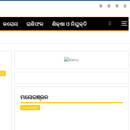
କରୋନା
ରାଶିଫଳ
ଶିକ୍ଷା ଓ ନିଯୁକ୍ତି
ତ୍ର
ମନୋରଞ୍ଜନ
ମନୋରଞ୍ଜନ