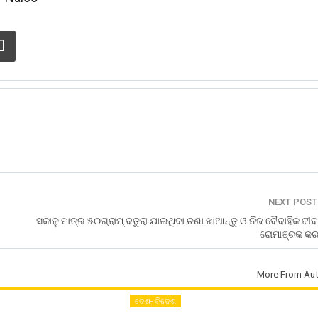
NEXT POS
ସକାଳୁ ମାତ୍ର ୫୦ଗ୍ରାମ୍ ବତୁରା ଯାଇଥିବା ଚଣା ଖାଆନ୍ତୁ ଓ ନିଜ ବୈବାହିକ ଜୀ
ରୋମାଞ୍ଚକ କରନ
More From Aut
ଦେଶ- ବିଦେଶ