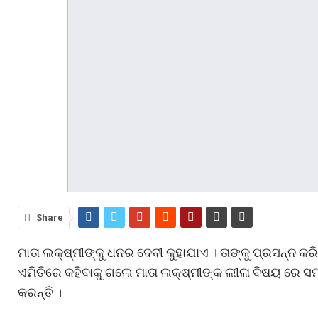
Share
ମାତା ଲକ୍ଷ୍ମୀଙ୍କୁ ଧନର ଦେବୀ କୁହାଯାଏ । ତାଙ୍କୁ ପ୍ରସନ୍ନ କ
ଏମିତିରେ କହିବାକୁ ଗଲେ ମାତା ଲକ୍ଷ୍ମୀଙ୍କ ଲୀଳା ବିଷୟ ରେ ସମ
କରନ୍ତି ।