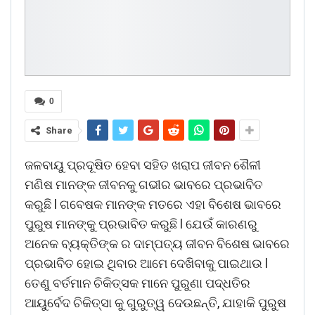
0
Share
ଜଳବାୟୁ ପ୍ରଦୂଷିତ ହେବା ସହିତ ଖରାପ ଜୀବନ ଶୈଳୀ
ମଣିଷ ମାନଙ୍କ ଜୀବନକୁ ଗଭୀର ଭାବରେ ପ୍ରଭାବିତ
କରୁଛି l ଗବେଷକ ମାନଙ୍କ ମତରେ ଏହା ବିଶେଷ ଭାବରେ
ପୁରୁଷ ମାନଙ୍କୁ ପ୍ରଭାବିତ କରୁଛି l ଯେଉଁ କାରଣରୁ
ଅନେକ ବ୍ୟକ୍ତିଙ୍କ ର ଦାମ୍ପତ୍ୟ ଜୀବନ ବିଶେଷ ଭାବରେ
ପ୍ରଭାବିତ ହୋଇ ଥିବାର ଆମେ ଦେଖିବାକୁ ପାଇଥାଉ l
ତେଣୁ ବର୍ତମାନ ଚିକିତ୍ସକ ମାନେ ପୁରୁଣା ପଦ୍ଧତିର
ଆୟୁର୍ବେଦ ଚିକିତ୍ସା କୁ ଗୁରୁତ୍ୱ ଦେଉଛନ୍ତି, ଯାହାକି ପୁରୁଷ