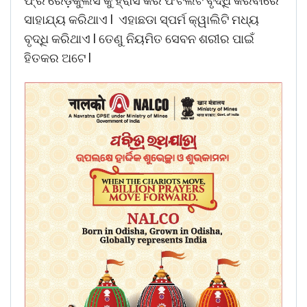
ଫ୍ରି ରେଡ଼ିକୁଲସ କୁ ହ୍ରାସ କରି ଫର୍ଟିଲିଟି ବୃଦ୍ଧି କରିବାରେ
ସାହାଯ୍ୟ କରିଥାଏ l ଏହାଛଡା ସ୍ପର୍ମ କ୍ୱାଲିଟି ମଧ୍ୟ
ବୃଦ୍ଧି କରିଥାଏ l ତେଣୁ ନିୟମିତ ସେବନ ଶରୀର ପାଇଁ
ହିତକର ଅଟେ l