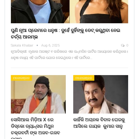
ପୁଣି ନୂଆ ପ୍ରେମରେ ଧନୁଷ : ଦୁହେଁ ଦୁହିଁଙ୍କୁ ଡେଟ୍ କରୁଥିବା ନେଇ
ଚର୍ଚ୍ଚା ଆରମ୍ଭ
Sakala Khabar
Aug 6, 2025
0
ନୂଆଦିଲ୍ଲୀ: ମୃଣାଲ ଅଗଷ୍ଟ ୧ ତାରିଖରେ ଏକ ଜନ୍ମଦିନ ପାର୍ଟିର ଆୟୋଜନ କରିଥିଲେ।
ଧନୁଷ ମଧ୍ୟ ଏହି ପାର୍ଟିରେ ଯୋଗ ଦେଇଥିଲେ। ଏହି ପାର୍ଟିରେ…
ମନୋରଞ୍ଜନ
ମନୋରଞ୍ଜନ
ସୋସିଆଲ ମିଡ଼ିଆ X ରେ
କାହିଁକି ଅଚାନକ ବିବାଦ ଘେରକୁ
ଡିସ୍କୋ ଡ୍ୟାନ୍ସର ମିଥୁନ
ଆସିଲେ ଗାୟକ କୁମାର ସାନୁ
ଚକ୍ରବର୍ତୀ ଙ୍କ ଅଜବ-ଗଜବ