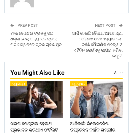
PREV POST
NEXT POST
ମାଲ ବୋଝେଇ ଟ୍ରକକୁ ପଛ
ଆଜି ହେଉଛି ବୈଶାଖ ଅମାବାସ୍ୟା
ଧକ୍କା ଦେଲା ଅନ୍ୟ ଏକ ଟ୍ରକ,
: ବୈଶାଖ ଅମାବାସ୍ୟାର କଣ
ଘଟଣାସ୍ଥଳରେ ଟ୍ରକ ଚାଳକ ମୃତ
ରହିଛି ପୌରାଣିକ ମହତ୍ୱ ଓ
ଏହିଦିନ କେଉଁସବୁ କାର୍ଯ୍ୟ କରିବା
ଜରୁରୀ
You Might Also Like
All
ସ୍ୱାସ୍ଥ୍ୟ
ସ୍ୱାସ୍ଥ୍ୟ
ଖରାପ ମେଣ୍ଟାଲ ହେଲଥ
ଆଜିକାଲି ରିଲେସନସିପ
ପ୍ରଭାବିତ କରିଥାଏ ଫର୍ଟିଲିଟି
ଡିପ୍ରେସନ କାହିଁକି ଗମ୍ଭୀର