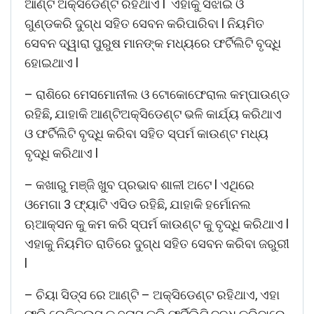
ଆଣ୍ଟି ଅକ୍ସିଡେଣ୍ଟ ରହିଥାଏ l ଏହାକୁ ସିଝାଇ ଓ
ଗୁଣ୍ଡକରି ଦୁଗ୍ଧ ସହିତ ସେବନ କରିପାରିବା l ନିୟମିତ
ସେବନ ଦ୍ୱାରା ପୁରୁଷ ମାନଙ୍କ ମଧ୍ୟରେ ଫର୍ଟିଲିଟି ବୃଦ୍ଧି
ହୋଇଥାଏ l
– ରାଶିରେ ମେସମୋନୀଲ ଓ ଟୋକୋଫେରାଲ କମ୍ପାଉଣ୍ଡ
ରହିଛି, ଯାହାକି ଆଣ୍ଟିଅକ୍ସିଡେଣ୍ଟ ଭଳି କାର୍ଯ୍ୟ କରିଥାଏ
ଓ ଫର୍ଟିଲିଟି ବୃଦ୍ଧି କରିବା ସହିତ ସ୍ପର୍ମ କାଉଣ୍ଟ ମଧ୍ୟ
ବୃଦ୍ଧି କରିଥାଏ l
– କଖାରୁ ମଞ୍ଜି ଖୁବ ପ୍ରଭାବ ଶାଳୀ ଅଟେ l ଏଥିରେ
ଓମେଗା 3 ଫ୍ୟାଟି ଏସିଡ ରହିଛି, ଯାହାକି ହର୍ମୋନଲ
ଋଆକ୍ସନ କୁ କମ କରି ସ୍ପର୍ମ କାଉଣ୍ଟ କୁ ବୃଦ୍ଧି କରିଥାଏ l
ଏହାକୁ ନିୟମିତ ରାତିରେ ଦୁଗ୍ଧ ସହିତ ସେବନ କରିବା ଜରୁରୀ
l
– ଚିୟା ସିଡ୍ସ ରେ ଆଣ୍ଟି – ଅକ୍ସିଡେଣ୍ଟ ରହିଥାଏ, ଏହା