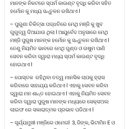
ମାନଙ୍କ ନିକଟରେ ସ୍ପର୍ମ କାଉଣ୍ଟ ବୃଦ୍ଧି କରିବା ସହିତ
ହର୍ମୋନ କୁ ମଧ୍ୟ ସନ୍ତୁଳନ ରଖିଥାଏ l
– ପୁରୁଣା ଚିକିତ୍ସା ପଦ୍ଧତିରେ ମେଥି ମଞ୍ଜି କୁ ଖୁବ
ଗୁରୁତ୍ୱ ଦିଆଯାଉ ଥିଲା l ଆୟୁର୍ବେଦ ଅନୁସାରେ ମେଥି
ମଞ୍ଜି ପୁରୁଷ ମାନଙ୍କ ହର୍ମୋନ କୁ ସନ୍ତୁଳନ ରଖିଥାଏ l
ତେଣୁ ନିୟମିତ ଭାବରେ ମେଥି ଗୁଣ୍ଡ ଓ ଉଷୁମ ପାଣି
ସେବନ କରିବା ଦ୍ୱାରା ମଧ୍ୟ ସ୍ପର୍ମ କାଉଣ୍ଟ ବୃଦ୍ଧି
ହୋଇଥାଏ l
– ପୋସ୍ତକ ରହିଥିବା ତତ୍ୱ ମାନସିକ ଚାପକୁ ହ୍ରାସ
କରିବାରେ ସାହାଯ୍ୟ କରିଥାଏ l ଏହାକୁ ସେବନ କରିବା
ଦ୍ୱାରା ମନ ଶାନ୍ତ ହୋଇଥାଏ l ଏହାକୁ ନିୟମିତ ସେବନ
କରିବା ଦ୍ୱାରା ପୁରୁଷ ମାନଙ୍କ ମଧ୍ୟରେ ସେକ୍ସଅଲ
ଲାଇଫ ରେ ସକାରାତ୍ମକ ପ୍ରଭାବ ପଡିଥାଏ l
– ସୂର୍ଯ୍ୟମୁଖୀ ମଞ୍ଜିରେ ଓମେଗl 3, ଜିଙ୍କ, ଭିଟାମିନ E ଓ