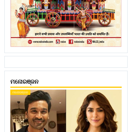
ମନୋରଞ୍ଜନ
ମନୋରଞ୍ଜନ