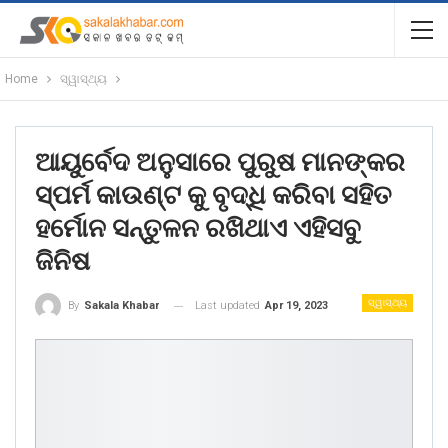
Home
ସ୍ୱାସ୍ଥ୍ୟ
ଆୟୁର୍ବେଦ ଅନୁସାରେ ପୁରୁଷ ମାନଙ୍କର
ସ୍ପର୍ମ କାଉଣ୍ଟ କୁ ବୃଦ୍ଧି କରିବା ସହିତ
ହର୍ମୋନ ସନ୍ତୁଳନ ରଖିଥାଏ ଏହିସବୁ
ଜିନିଷ
ସ୍ୱାସ୍ଥ୍ୟ
Last updated
Apr 19, 2023
By
Sakala Khabar