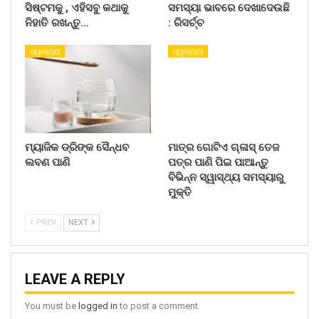
ସିଷ୍ଟମକୁ , ଏହିସବୁ କଥାକୁ
ସମସ୍ୟା ଭାବରେ ଦେଖାଦେଉଛି
ନିହାତି ରଖନ୍ତୁ…
: ରିସର୍ଚ୍ଚ
ସ୍ୱାସ୍ଥ୍ୟ
ସ୍ୱାସ୍ଥ୍ୟ
ମ୍ୟାଜିକ ଡ୍ରିଙ୍କ ସୈନ୍ଧବ
ମାତ୍ର ଗୋଟିଏ ଗ୍ଳାସ୍ ତେଜ
ଲବଣ ପାଣି
ପତ୍ର ପାଣି ପିଇ ପାଆନ୍ତୁ
ବିଭିନ୍ନ ସ୍ୱାସ୍ଥ୍ୟ ସମସ୍ୟାରୁ
ମୁକ୍ତି
PREV
NEXT
LEAVE A REPLY
You must be
logged in
to post a comment.