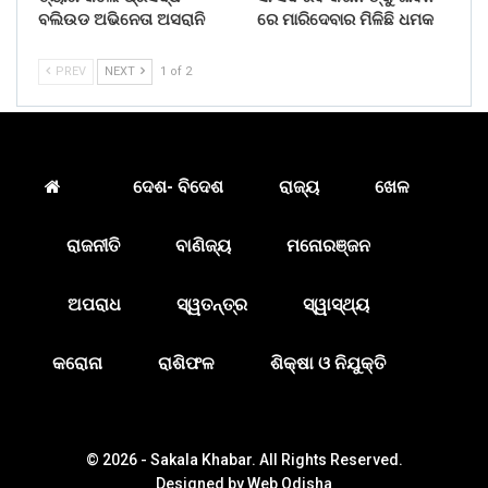
ବଲିଉଡ ଅଭିନେତା ଅସରାନି
ରେ ମାରିଦେବାର ମିଳିଛି ଧମକ
PREV
NEXT
1 of 2
ଦେଶ- ବିଦେଶ
ରାଜ୍ୟ
ଖେଳ
ରାଜନୀତି
ବାଣିଜ୍ୟ
ମନୋରଞ୍ଜନ
ଅପରାଧ
ସ୍ୱତନ୍ତ୍ର
ସ୍ୱାସ୍ଥ୍ୟ
କରୋନା
ରାଶିଫଳ
ଶିକ୍ଷା ଓ ନିଯୁକ୍ତି
© 2026 - Sakala Khabar. All Rights Reserved.
Designed by
Web Odisha