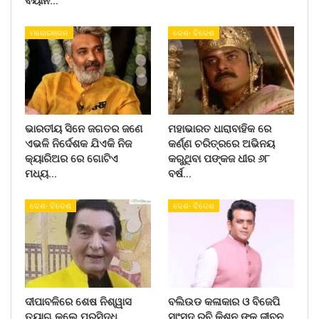
ବୟାନ…
ମନୋରଞ୍ଜନ
ଦେଶ- ବିଦେଶ
ଭାରତୀୟ ସିନେ ଜଗତର ଜଣେ
ମହାଭାରତ ଧାରାବାହିକ ରେ
ଏଭଳି ନିର୍ଦେଶକ ଯିଏକି ନିଜ
କର୍ଣ୍ଣ ଚରିତ୍ରରେ ଅଭିନୟ
କ୍ୟାରିଅର ରେ ଗୋଟିଏ
କରୁଥିବା ପଙ୍କଜ ଧୀର ୬୮
ମଧ୍ୟ…
ବର୍ଷ…
ଦେଶ- ବିଦେଶ
ଦେଶ- ବିଦେଶ
ଦୀପାବଳିରେ ଶେଷ ନିଶ୍ୱାସ
ବଲିଉଡ କଳାକାର ଓ ବିଜେପି
ତ୍ୟାଗ କଲେ ପ୍ରସିଦ୍ଧ
ସାଂସଦ ରବି କିଶନ ଙ୍କୁ ଜୀବନ