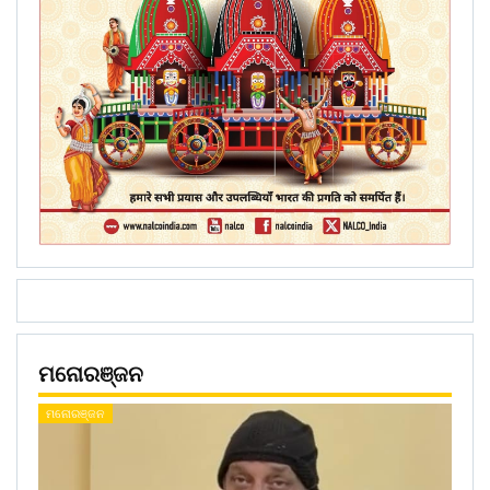
ମନୋରଞ୍ଜନ
ମନୋରଞ୍ଜନ