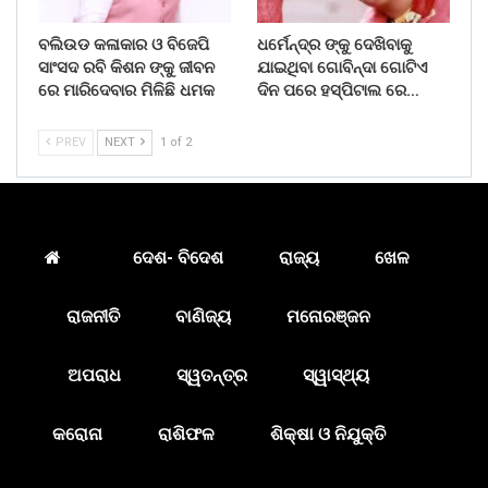
ବଲିଉଡ କଳାକାର ଓ ବିଜେପି
ଧର୍ମେନ୍ଦ୍ର ଙ୍କୁ ଦେଖିବାକୁ
ସାଂସଦ ରବି କିଶନ ଙ୍କୁ ଜୀବନ
ଯାଇଥିବା ଗୋବିନ୍ଦା ଗୋଟିଏ
ରେ ମାରିଦେବାର ମିଳିଛି ଧମକ
ଦିନ ପରେ ହସ୍ପିଟାଲ ରେ…
PREV
NEXT
1 of 2
ଦେଶ- ବିଦେଶ
ରାଜ୍ୟ
ଖେଳ
ରାଜନୀତି
ବାଣିଜ୍ୟ
ମନୋରଞ୍ଜନ
ଅପରାଧ
ସ୍ୱତନ୍ତ୍ର
ସ୍ୱାସ୍ଥ୍ୟ
କରୋନା
ରାଶିଫଳ
ଶିକ୍ଷା ଓ ନିଯୁକ୍ତି