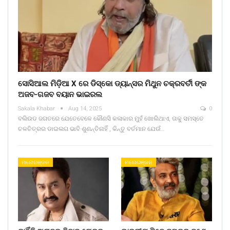
ସୋସିଆଲ ମିଡ଼ିଆ X ରେ ଡିସ୍କୋ ଡ୍ୟାନ୍ସର ମିଥୁନ ଚକ୍ରବର୍ତୀ ଙ୍କ
ଅଜବ-ଗଜବ ବୟାନ ଭାଇରଲ
Sakala Khabar
Aug 14, 2025
0
ବଲିଉଡ ଜଗତରେ ଯେତେବେଳେ କୌଣସି କଳାକାର ମୁହଁ ଖୋଲିଥାଏ, ତାକୁ ସମସ୍ତେ
ଚଳଚିତ୍ରର ଡାଇଲଗ ଭାବି ଶୁଣନ୍ତିନାହିଁ , କିନ୍ତୁ ବର୍ତମାନ ଯେଉଁ…
ମନୋରଞ୍ଜନ
ମନୋରଞ୍ଜନ