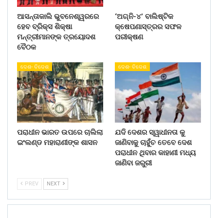
ଆସନ୍ତାକାଲି ଭୁବନେଶ୍ୱରରେ
‘ଅଗ୍ନି-୪’ ବାଲିଷ୍ଟିକ
ହେବ ବ୍ରିକ୍ସ ଶିକ୍ଷା
କ୍ଷେପଣାସ୍ତ୍ରର ସଫଳ
ମନ୍ତ୍ରୀମାନଙ୍କ ତ୍ରୟୋଦଶ
ପରୀକ୍ଷଣ
ବୈଠକ
ଦେଶ- ବିଦେଶ
ଦେଶ- ବିଦେଶ
ପରାଧୀନ ଭାରତ ଉପରେ ଚାଲିଲା
ଯଦି ଦେଶର ସ୍ୱାଧୀନତା କୁ
ଇଂଲଣ୍ଡ ମହାରାଣୀଙ୍କ ଶାସନ
ଜାଣିବାକୁ ଚାହୁଁଚ ତେବେ ଦେଶ
ପରାଧୀନ ଥିବାର କାହାଣୀ ମଧ୍ୟ
ଜାଣିବା ଜରୁରୀ
PREV
NEXT