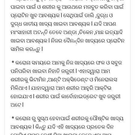
ପାଇବା
ପାଇଁ
ଓ
ଶରୀର
କୁ
ଆଉଥରେ
ମଜବୁତ
କରିବା
ପାଇଁ
l
,
ପ୍ରୋଟିନ
ଖୁବ
ଆବଶ୍ୟକ
ସେଥିପାଇଁ
ଡାଲି
ଦୁଗ୍ଧ
ଓ
l
ଦୁଗ୍ଧ
ଜାତୀୟ
ଖାଦ୍ୟ
ଖାଇବା
ଆବଶ୍ୟକ
ଯଦି
ଆପଣ
,
,
ମାଂସାହାରୀ
ଅଟନ୍ତି
ତେବେ
ଅଣ୍ଡା
ଚିକେନ
ମାଛ
ଇତ୍ୟାଦି
l
ଖାଇବା
ଆବଶ୍ୟକ
ନିଜର
ଦୈନନ୍ଦିନ
ଖାଦ୍ୟରେ
ପ୍ରୋଟିନ
l
ସାମିଲ
କରନ୍ତୁ
*
କରୋନା
ସମୟରେ
ଆମକୁ
ନିଜ
ଖାଦ୍ୟରେ
ଫଳ
ଓ
ସବୁଜ
l
ପନିପରିବା
ଖାଇବା
ନିହାତି
ଜରୁରୀ
ଏହାଦ୍ୱାରା
ଆମ
,
ଶରୀରକୁ
ଭିଟାମିନ
ଆଣ୍ଟି
ଅକ୍ସିଡେଣ୍ଟ
ଓ
ମିନେରାଲସ
l
ମିଳିଥାଏ
ଯାହାଦ୍ୱାରା
ଆମ
ଶରୀର
ଆହୁରି
ଆକ୍ଟିଭ
l
ହୋଇଯାଏ
ଶରୀର
ପାଇଁ
କାର୍ବୋହାଇଡ୍ରେଟ
ଖୁବ
ଜରୁରୀ
l
ଅଟେ
*
କରୋନା
ରୁ
ସୁସ୍ଥ
ହେବାପାଇଁ
ଶରୀରକୁ
ପୌଷ୍ଟିକ
ଖାଦ୍ୟ
l
ଆବଶ୍ୟକ
କିନ୍ତୁ
ଯଦି
ଏହି
ଖାଦ୍ୟରେ
ପ୍ରତେକ
ଦିନ