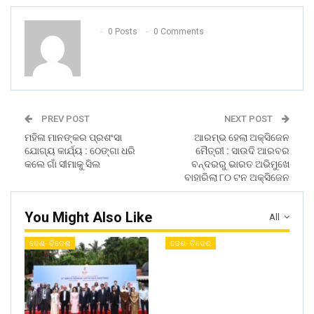
0 Posts
0 Comments
PREV POST
NEXT POST
ମହିଳା ମାନଙ୍କର ପ୍ରଶଂସା
ଆରମ୍ଭ ହେଲା ଅକ୍ସିଜେନ
ଯୋଗ୍ୟ କାର୍ଯ୍ୟ : ଠେଙ୍ଗା ଧରି
ମୈତ୍ରୀ : ସାଉଦି ଆରବର
କଲେ ଗାଁ ସୀମାକୁ ସିଲ
ବନ୍ଦରରୁ ଭାରତ ଅଭିମୁଖେ
ବାହାରିଲା ୮୦ ଟନ ଅକ୍ସିଜେନ
You Might Also Like
All
ଦେଶ- ବିଦେଶ
ଦେଶ- ବିଦେଶ