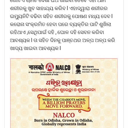
ଗୋଟିଏ
ଚାମଚ
ଦେଶୀ
ଘିଅ
ଖାଇବା
ତେବେ
ଏହା
ଆମ
l
ଶରୀରକୁ
ଖୁବ
ସାହାଯ୍ୟ
କରିବ
ଏହାଦ୍ୱାରା
ଶରୀରର
l
ଇମ୍ୟୁନିଟି
ବଢିବା
ସହିତ
ଶରୀରକୁ
ପୋଷଣ
ମଧ୍ୟ
ଦେବ
କରୋନା
ସଂକ୍ରମିତ
ହେବା
ପରେ
ବ୍ୟକ୍ତିର
ପାଟି
ଶୁଖିଲା
,
,
ରହିଥାଏ
ସେଥିପାଇଁ
ଦହି
ଘୋଳ
ଦହି
ସେବନ
କରିବା
l
ଆବଶ୍ୟକ
ତା
ସହିତ
ଦିନକୁ
ପାଞ୍ଚଥର
ଅଳ୍ପ
ଅଳ୍ପ
କରି
l
ଖାଦ୍ୟ
ଖାଇବା
ଆବଶ୍ୟକ