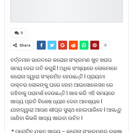
0
Share
ବର୍ତ୍ତମାନ
ଭାରତରେ
କରୋନା
ସଂକ୍ରମଣ
ଖୁବ
ଖରାପ
l
ସମୟ
ଦେଇ
ଗତି
କରୁଛି
ଅଧିକ
ସଂଖ୍ୟାରେ
ଲୋକମାନେ
l
କରୋନା
ଦ୍ୱାରା
ସଂକ୍ରମିତ
ହେଉଛନ୍ତି
ପ୍ରାୟତଃ
ଡାକ୍ତର
ଲୋକଙ୍କୁ
ଘରେ
ହୋମ
ଆଇସୋଲେସନ
ରେ
l
ରହିବାକୁ
ପରାମର୍ଶ
ଦେଉଛନ୍ତି
ଖାସ
କରି
ଏହି
ସମୟରେ
l
ଖାଦ୍ୟ
ପ୍ରତି
ବିଶେଷ
ଧ୍ୟାନ
ଦେବା
ଆବଶ୍ୟକ
l
ଯାହାଦ୍ୱାରା
ଆପଣ
ଶୀଘ୍ର
ସୁସ୍ଥ
ହୋଇପାରିବେ
ଆସନ୍ତୁ
l
ଜାଣିବା
କିଭଳି
ଖାଦ୍ୟ
ଖାଇବା
ଉଚିତ
*
–
ପ୍ରୋଟିନ
ଯୁକ୍ତ
ଖାଦ୍ୟ
କରୋନା
ସଂକ୍ରମଣରୁ
ରକ୍ଷା