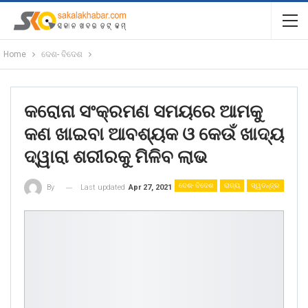
Home
ଦେଶ- ବିଦେଶ
କରୋନା ସଂକ୍ରମଣ ସମୟରେ ଆମକୁ
କଣ ଖାଇବା ଆବଶ୍ୟକ ଓ କେଉଁ ଖାଦ୍ୟ
ଦ୍ୱାରା ଶରୀରକୁ ମିଳିବ ଲାଭ
ଦେଶ- ବିଦେଶ
ରାଜ୍ୟ
ସ୍ୱତନ୍ତ୍ର
Last updated
Apr 27, 2021
By