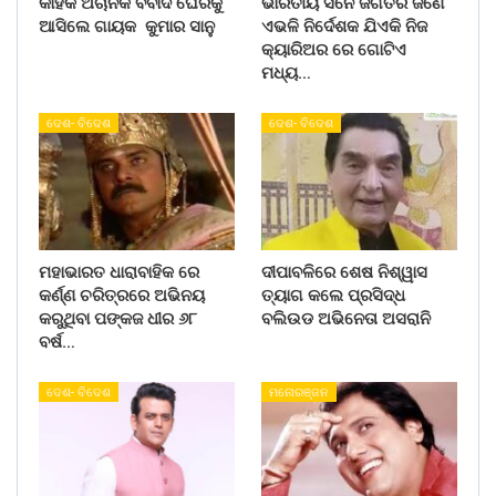
କାହିଁକି ଅଚାନକ ବିବାଦ ଘେରକୁ
ଭାରତୀୟ ସିନେ ଜଗତର ଜଣେ
ଆସିଲେ ଗାୟକ କୁମାର ସାନୁ
ଏଭଳି ନିର୍ଦେଶକ ଯିଏକି ନିଜ
କ୍ୟାରିଅର ରେ ଗୋଟିଏ
ମଧ୍ୟ…
ଦେଶ- ବିଦେଶ
ଦେଶ- ବିଦେଶ
ମହାଭାରତ ଧାରାବାହିକ ରେ
ଦୀପାବଳିରେ ଶେଷ ନିଶ୍ୱାସ
କର୍ଣ୍ଣ ଚରିତ୍ରରେ ଅଭିନୟ
ତ୍ୟାଗ କଲେ ପ୍ରସିଦ୍ଧ
କରୁଥିବା ପଙ୍କଜ ଧୀର ୬୮
ବଲିଉଡ ଅଭିନେତା ଅସରାନି
ବର୍ଷ…
ଦେଶ- ବିଦେଶ
ମନୋରଞ୍ଜନ