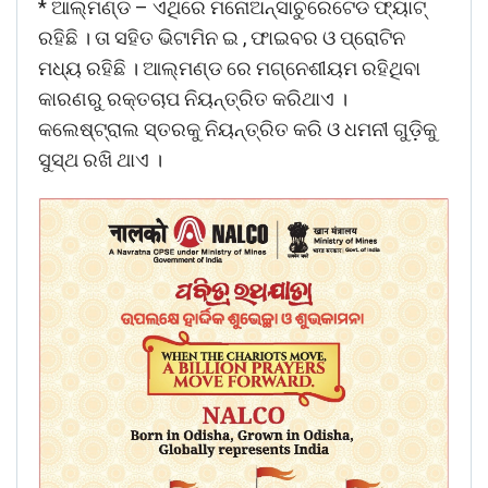
* ଆଲ୍ମଣ୍ଡ – ଏଥିରେ ମନୋଅନ୍ସାଚୁରେଟେଡ ଫ୍ୟାଟ୍
ରହିଛି । ତା ସହିତ ଭିଟାମିନ ଇ , ଫାଇବର ଓ ପ୍ରୋଟିନ
ମଧ୍ୟ ରହିଛି । ଆଲ୍ମଣ୍ଡ ରେ ମଗ୍ନେଶୀୟମ ରହିଥିବା
କାରଣରୁ ରକ୍ତଚାପ ନିୟନ୍ତ୍ରିତ କରିଥାଏ ।
କଲେଷ୍ଟ୍ରାଲ ସ୍ତରକୁ ନିୟନ୍ତ୍ରିତ କରି ଓ ଧମନୀ ଗୁଡ଼ିକୁ
ସୁସ୍ଥ ରଖି ଥାଏ ।