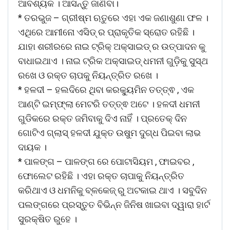
ଆବଶ୍ୟକ । ଆସନ୍ତୁ ଜାଣିବା।
* ତରଭୁଜ – ଗ୍ରୀଷ୍ମ ଋତୁରେ ଏହା ଏକ ଜଣାଶୁଣା ଫଳ ।
ଏଥିରେ ଆମୀନୋ ଏସିଡ୍ ର ପ୍ରାକୃତିକ ସ୍ରୋତ ରହିଛି ।
ଯାହା ଶରୀରରେ ନାଇ ଟ୍ରିକ୍ ଅକ୍ସାଇଡ୍ ର ଉତ୍ପାଦନ କୁ
ବାଧାଇଥାଏ । ନାଇ ଟ୍ରିକ ଅକ୍ସାଇଡ୍ ଧମନୀ ଗୁଡ଼ିକୁ ସୁସ୍ଥ
ରଖେ ଓ ରକ୍ତ ଚାପକୁ ନିୟନ୍ତ୍ରିତ ରଖେ ।
* ହଳଦୀ – ହଲଦିରେ ଥିବା କରକ୍ୟୁମିନ ତତ୍ତ୍ଵ , ଏକ
ଆଣ୍ଟି ଇମ୍ଫ୍ଲା ମେଟରି ତତ୍ତ୍ଵ ଅଟେ । ହଳଦୀ ଧମନୀ
ଗୁଡିକରେ ରକ୍ତ ଜମିବାକୁ ଦିଏ ନାହିଁ । ପ୍ରତେକ୍ ଦିନ
ଗୋଟିଏ ଗ୍ଲାସ୍ ହଳଦୀ ଯୁକ୍ତ ଉଷୁମ ଦୁଗ୍ଧ ପିଇବା ଲାଭ
ଦାୟକ ।
* ପାଳଙ୍ଗ – ପାଳଙ୍ଗ ରେ ପୋଟାସିୟମ , ଫାଇବର ,
ଫୋଲେଟ ରହିଛି । ଏହା ରକ୍ତ ଚାପାକୁ ନିୟନ୍ତ୍ରିତ
କରିଥାଏ ଓ ଧମନିକୁ ବ୍ଳକେଜ୍ ରୁ ଅଟକାଇ ଥାଏ । ସବୁଦିନ
ପଲଙ୍ଗରେ ପ୍ରସ୍ତୁତ ବିଭିନ୍ନ ଜିନିଷ ଖାଇବା ଦ୍ୱାରା ହାର୍ଟ
ସୁରକ୍ଷିତ ରୁହେ ।