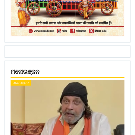
ମନୋରଞ୍ଜନ
ମନୋରଞ୍ଜନ