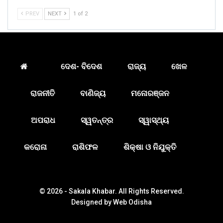
PREV
NEXT
1 of 2
ଦେଶ- ବିଦେଶ
ରାଜ୍ୟ
ଖେଳ
ରାଜନୀତି
ବାଣିଜ୍ୟ
ମନୋରଞ୍ଜନ
ଅପରାଧ
ସ୍ୱତନ୍ତ୍ର
ସ୍ୱାସ୍ଥ୍ୟ
କରୋନା
ରାଶିଫଳ
ଶିକ୍ଷା ଓ ନିଯୁକ୍ତି
© 2026 - Sakala Khabar. All Rights Reserved.
Designed by
Web Odisha