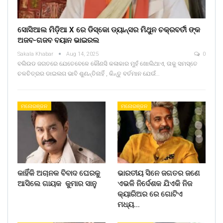
ସୋସିଆଲ ମିଡ଼ିଆ X ରେ ଡିସ୍କୋ ଡ୍ୟାନ୍ସର ମିଥୁନ ଚକ୍ରବର୍ତୀ ଙ୍କ
ଅଜବ-ଗଜବ ବୟାନ ଭାଇରଲ
Sakala Khabar
Aug 14, 2025
0
ବଲିଉଡ ଜଗତରେ ଯେତେବେଳେ କୌଣସି କଳାକାର ମୁହଁ ଖୋଲିଥାଏ, ତାକୁ ସମସ୍ତେ
ଚଳଚିତ୍ରର ଡାଇଲଗ ଭାବି ଶୁଣନ୍ତିନାହିଁ , କିନ୍ତୁ ବର୍ତମାନ ଯେଉଁ…
ମନୋରଞ୍ଜନ
ମନୋରଞ୍ଜନ
କାହିଁକି ଅଚାନକ ବିବାଦ ଘେରକୁ
ଭାରତୀୟ ସିନେ ଜଗତର ଜଣେ
ଆସିଲେ ଗାୟକ କୁମାର ସାନୁ
ଏଭଳି ନିର୍ଦେଶକ ଯିଏକି ନିଜ
କ୍ୟାରିଅର ରେ ଗୋଟିଏ
ମଧ୍ୟ…