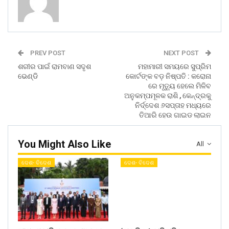
PREV POST
NEXT POST
ଶରୀର ପାଇଁ ରାମବାଣ ସଦୃଶ
ମହାମାରୀ ସମୟରେ ସୁପ୍ରିମ
ଭେଣ୍ଡି
କୋର୍ଟଙ୍କ ବଡ଼ ନିଷ୍ପତି : କରୋନା
ରେ ମୃତ୍ୟୁ ହେଲେ ମିଳିବ
ଅନୁକମ୍ପମୂଳକ ରାଶି , କେନ୍ଦ୍ରକୁ
ନିର୍ଦ୍ଦେଶ ୬ସପ୍ତାହ ମଧ୍ୟରେ
ତିଆରି ହେଉ ଗାଇଡ ଲାଇନ
You Might Also Like
All
ଦେଶ- ବିଦେଶ
ଦେଶ- ବିଦେଶ