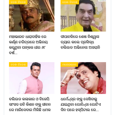
ଦେଶ- ବିଦେଶ
ଦେଶ- ବିଦେଶ
ମହାଭାରତ ଧାରାବାହିକ ରେ
ଦୀପାବଳିରେ ଶେଷ ନିଶ୍ୱାସ
କର୍ଣ୍ଣ ଚରିତ୍ରରେ ଅଭିନୟ
ତ୍ୟାଗ କଲେ ପ୍ରସିଦ୍ଧ
କରୁଥିବା ପଙ୍କଜ ଧୀର ୬୮
ବଲିଉଡ ଅଭିନେତା ଅସରାନି
ବର୍ଷ…
ଦେଶ- ବିଦେଶ
ମନୋରଞ୍ଜନ
ବଲିଉଡ କଳାକାର ଓ ବିଜେପି
ଧର୍ମେନ୍ଦ୍ର ଙ୍କୁ ଦେଖିବାକୁ
ସାଂସଦ ରବି କିଶନ ଙ୍କୁ ଜୀବନ
ଯାଇଥିବା ଗୋବିନ୍ଦା ଗୋଟିଏ
ରେ ମାରିଦେବାର ମିଳିଛି ଧମକ
ଦିନ ପରେ ହସ୍ପିଟାଲ ରେ…