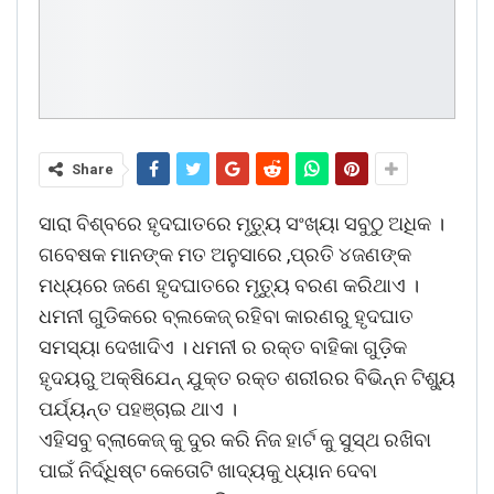
Share
ସାରା ବିଶ୍ବରେ ହୃଦଘାତରେ ମୃତ୍ୟୁ ସଂଖ୍ୟା ସବୁଠୁ ଅଧିକ ।
ଗବେଷକ ମାନଙ୍କ ମତ ଅନୁସାରେ ,ପ୍ରତି ୪ଜଣଙ୍କ
ମଧ୍ୟରେ ଜଣେ ହୃଦଘାତରେ ମୃତ୍ୟୁ ବରଣ କରିଥାଏ ।
ଧମନୀ ଗୁଡିକରେ ବ୍ଲକେଜ୍ ରହିବା କାରଣରୁ ହୃଦଘାତ
ସମସ୍ୟା ଦେଖାଦିଏ । ଧମନୀ ର ରକ୍ତ ବାହିକା ଗୁଡ଼ିକ
ହୃଦୟରୁ ଅକ୍ଷିଯେନ୍ ଯୁକ୍ତ ରକ୍ତ ଶରୀରର ବିଭିନ୍ନ ଟିଶ୍ୟୁ
ପର୍ଯ୍ୟନ୍ତ ପହଞ୍ଚାଇ ଥାଏ ।
ଏହିସବୁ ବ୍ଲାକେଜ୍ କୁ ଦୁର କରି ନିଜ ହାର୍ଟ କୁ ସୁସ୍ଥ ରଖିବା
ପାଇଁ ନିର୍ଦ୍ଧିଷ୍ଟ କେତୋଟି ଖାଦ୍ୟକୁ ଧ୍ୟାନ ଦେବା