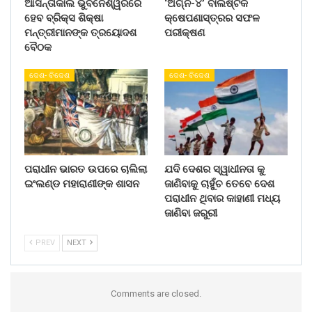
ଆସନ୍ତାକାଲି ଭୁବନେଶ୍ୱରରେ
‘ଅଗ୍ନି-୪’ ବାଲିଷ୍ଟିକ
ହେବ ବ୍ରିକ୍ସ ଶିକ୍ଷା
କ୍ଷେପଣାସ୍ତ୍ରର ସଫଳ
ମନ୍ତ୍ରୀମାନଙ୍କ ତ୍ରୟୋଦଶ
ପରୀକ୍ଷଣ
ବୈଠକ
ଦେଶ- ବିଦେଶ
ଦେଶ- ବିଦେଶ
ପରାଧୀନ ଭାରତ ଉପରେ ଚାଲିଲା
ଯଦି ଦେଶର ସ୍ୱାଧୀନତା କୁ
ଇଂଲଣ୍ଡ ମହାରାଣୀଙ୍କ ଶାସନ
ଜାଣିବାକୁ ଚାହୁଁଚ ତେବେ ଦେଶ
ପରାଧୀନ ଥିବାର କାହାଣୀ ମଧ୍ୟ
ଜାଣିବା ଜରୁରୀ
PREV
NEXT
Comments are closed.