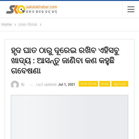
Home
ଦେଶ- ବିଦେଶ
ହୃଦ ଘାତ ଠାରୁ ଦୂରେଇ ରଖିବ ଏହିସବୁ
ଖାଦ୍ୟ : ଆସନ୍ତୁ ଜାଣିବା କଣ କହୁଛି
ଗବେଷଣା
ଦେଶ- ବିଦେଶ
ରାଜ୍ୟ
ସ୍ୱତନ୍ତ୍ର
Last updated
Jul 1, 2021
By